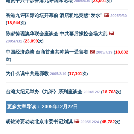
谴责中共干涉香港九评国际论坛
(
23,001
次)
2005/9/30
香港九评国际论坛开幕前 酒店租地突然“发水”
🖼️
2005/9/30
(
18,944
次)
陈郝惊现澳华联会座谈会 中共幕后操控会场大乱
🖼️
(
23,099
次)
2005/7/31
中国经济崩溃 台商首当其冲第一受害者
🖼️
(
18,832
2005/7/19
次)
为什么说中共是邪教
(
17,101
次)
2005/2/10
台湾大纪元举办《九评》系列座谈会
(
18,768
次)
2004/12/7
更多文章导读：
2005年12月22日
胡锦涛要动动北京市委书记刘淇
🖼️
(
45,782
次)
2005/12/24