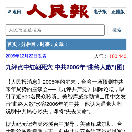
↺ 返回 
电子报
正體版
首页
分栏目
时事
文章
›
›
›
：
2005年12月22日
发表
人气：
100,440
九评点中红朝死穴 中共2006年“曲终人散”(图)
【人民报消息】2005年的岁末，台湾一场预测中共
来年局势的座谈会──《九评共产党》国际论坛，吸
引了近500名民众聆听。美智库威尔勒博士用中文发
音“曲终人散”形容2006年的中共，他认为退党大潮
说明中共民心尽失，即将“失去天命”。
据大纪元记者吴涔溪台中报导，美智库威尔勒、台
大政治系教授明居正、前中共国安系统官员郝凤军2