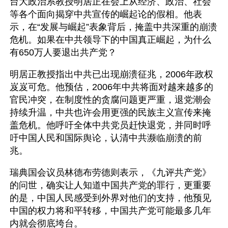
台大政治系教授明居正在会上从经济、政治、社会
等各个面向揭穿中共宣传的崛起论的假相。他表
示，在“发展与崛起”表象背后，掩盖中共深重的崩溃
危机。如果在中共领导下的中国真正崛起，为什么
有650万人要退出共产党？
明居正教授指出中共已出现崩溃征兆，2006年政权
岌岌可危。他预估，2006年中共将面对越来越多的
官民冲突，在制度性的贪腐问题更严重，退党潮会
持续升温，中共也许会用更强的民族主义宣传来掩
盖危机。他呼吁全体中共党员赶快退党，并同时呼
吁中国人民和国际舆论，认清中共濒临崩溃的前
兆。
瑞典国会议员林德布劳德则表示，《九评共产党》
的问世，确实让人知道中国共产党的罪行，更重要
的是，中国人民感受到外界对他们的支持，他预见
中国的权力将和平转移，中国共产党可能最多几年
内就会彻底垮台。