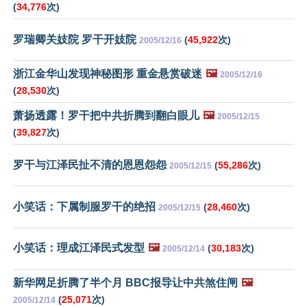
(
34,776
次)
罗瑞卿关妓院 罗干开妓院
(
45,922
次)
2005/12/16
浙江金华山发现神秘图形 重金悬赏破迷
🖼️
2005/12/16
(
28,530
次)
萧扬透露！罗干把中共折腾到翻白眼儿
🖼️
2005/12/15
(
39,827
次)
罗干与江泽民扯不清的恩恩怨怨
(
55,286
次)
2005/12/15
小笑话：下属制服罗干的绝招
(
28,460
次)
2005/12/15
小笑话：理成江泽民式发型
🖼️
(
30,183
次)
2005/12/14
新华网足折腾了半个月 BBC报导让中共煞住闸
🖼️
(
25,071
次)
2005/12/14