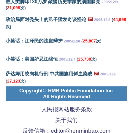
墨人类脚印130万岁 敲痛历史学家的顽固脑壳
2005/12/9
(
31,098
次)
政治局面对秃头上的虱子猛发奇谈怪论
🖼️
(
44,998
2005/12/8
次)
小笑话：江泽民的法庭辩护
(
25,807
次)
2005/12/8
小笑话：美国妒忌江绵恒
(
25,738
次)
2005/12/7
萨达姆用绞肉机行刑 中共国旗用鲜血染成
🖼️
2005/12/6
(
27,123
次)
Copyright© RMB Public Foundation Inc.
All Rights Reserved
人民报网站服务条款
关于我们
反馈信箱：
editor@renminbao.com