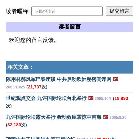
读者暱称:
读者留言
欢迎您的留言反馈。
相关文章：
陈用林郝凤军巴黎座谈 中共启动欧洲秘密间谍网
🖼️
(
21,737
次)
2005/10/25
世纪观点交会 九评国际论坛台北举行
🖼️
(
19,893
2005/10/2
次)
九评国际论坛露天举行 轰动效应震惊中南海
🖼️
2005/9/30
(
32,180
次)