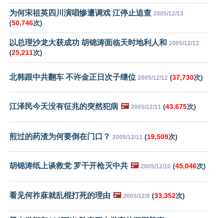
为何宋祖英四川演唱惨遭调戏 江停止追查
2005/12/13
(
50,746
次)
以总理沙龙大获成功 胡锦涛面临天时地利人和
2005/12/13
(
25,211
次)
北韩跟中共翻车 不许金正日次子继位
(
37,730
次)
2005/12/12
江泽民今天没有征兆的突然犯病
🖼️
(
43,675
次)
2005/12/11
煎过的药渣为何要倒在门口？
(
19,509
次)
2005/12/11
胡锦涛纸上谈救党 罗干开枪灭中共
🖼️
(
45,046
次)
2005/12/10
看见何祚庥就乱棍打死的理由
🖼️
(
33,352
次)
2005/12/9