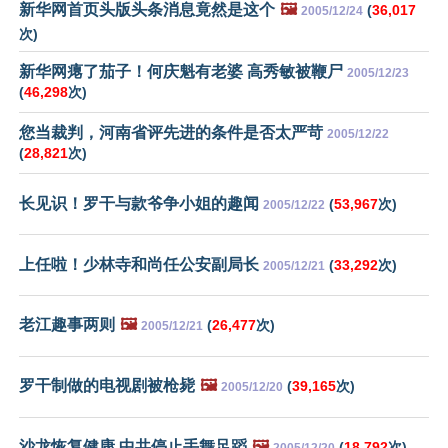
新华网首页头版头条消息竟然是这个
🖼️
(
36,017
2005/12/24
次)
新华网瘪了茄子！何庆魁有老婆 高秀敏被鞭尸
2005/12/23
(
46,298
次)
您当裁判，河南省评先进的条件是否太严苛
2005/12/22
(
28,821
次)
长见识！罗干与款爷争小姐的趣闻
(
53,967
次)
2005/12/22
上任啦！少林寺和尚任公安副局长
(
33,292
次)
2005/12/21
老江趣事两则
🖼️
(
26,477
次)
2005/12/21
罗干制做的电视剧被枪毙
🖼️
(
39,165
次)
2005/12/20
沙龙恢复健康 中共停止手舞足蹈
🖼️
(
18,792
次)
2005/12/20