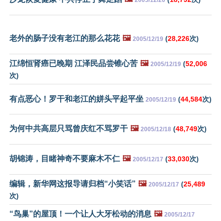
老外的肠子没有老江的那么花花
🖼️
(
28,226
次)
2005/12/19
江绵恒肾癌已晚期 江泽民品尝锥心苦
🖼️
(
52,006
2005/12/19
次)
有点恶心！罗干和老江的姘头平起平坐
(
44,584
次)
2005/12/19
为何中共高层只骂曾庆红不骂罗干
🖼️
(
48,749
次)
2005/12/18
胡锦涛，目睹神奇不要麻木不仁
🖼️
(
33,030
次)
2005/12/17
编辑，新华网这报导请归档“小笑话”
🖼️
(
25,489
2005/12/17
次)
“鸟巢”的屋顶！一个让人大牙松动的消息
🖼️
2005/12/17