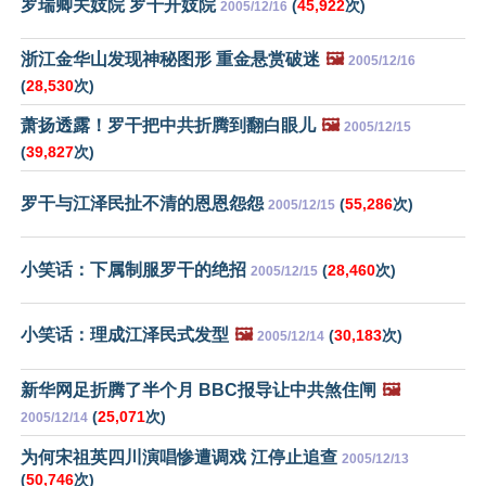
罗瑞卿关妓院 罗干开妓院
(
45,922
次)
2005/12/16
浙江金华山发现神秘图形 重金悬赏破迷
🖼️
2005/12/16
(
28,530
次)
萧扬透露！罗干把中共折腾到翻白眼儿
🖼️
2005/12/15
(
39,827
次)
罗干与江泽民扯不清的恩恩怨怨
(
55,286
次)
2005/12/15
小笑话：下属制服罗干的绝招
(
28,460
次)
2005/12/15
小笑话：理成江泽民式发型
🖼️
(
30,183
次)
2005/12/14
新华网足折腾了半个月 BBC报导让中共煞住闸
🖼️
(
25,071
次)
2005/12/14
为何宋祖英四川演唱惨遭调戏 江停止追查
2005/12/13
(
50,746
次)