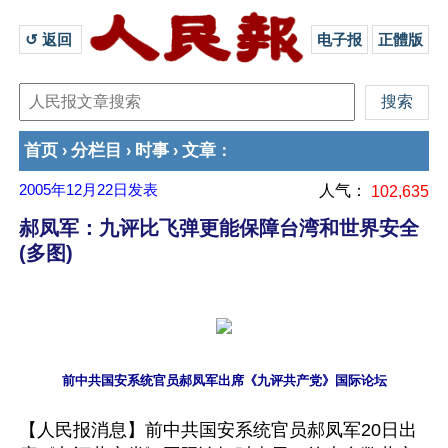
↺ 返回 
电子报
正體版
首页
分栏目
时事
文章
›
›
›
：
2005年12月22日
发表
人气：
102,635
郝凤军：九评比飞弹更能保障台湾和世界安全
(多图)
前中共国安系统官员郝凤军出席《九评共产党》国际论坛
【人民报消息】前中共国安系统官员郝凤军20日出