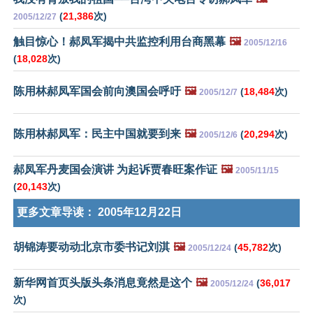
(
21,386
次)
2005/12/27
触目惊心！郝凤军揭中共监控利用台商黑幕
🖼️
2005/12/16
(
18,028
次)
陈用林郝凤军国会前向澳国会呼吁
🖼️
(
18,484
次)
2005/12/7
陈用林郝凤军：民主中国就要到来
🖼️
(
20,294
次)
2005/12/6
郝凤军丹麦国会演讲 为起诉贾春旺案作证
🖼️
2005/11/15
(
20,143
次)
更多文章导读：
2005年12月22日
胡锦涛要动动北京市委书记刘淇
🖼️
(
45,782
次)
2005/12/24
新华网首页头版头条消息竟然是这个
🖼️
(
36,017
2005/12/24
次)