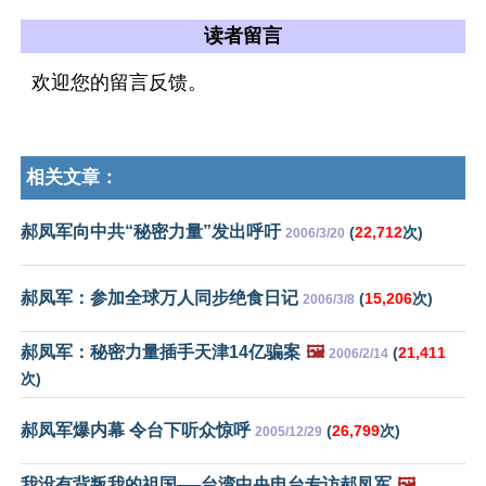
读者留言
欢迎您的留言反馈。
相关文章：
郝凤军向中共“秘密力量”发出呼吁
(
22,712
次)
2006/3/20
郝凤军：参加全球万人同步绝食日记
(
15,206
次)
2006/3/8
郝凤军：秘密力量插手天津14亿骗案
🖼️
(
21,411
2006/2/14
次)
郝凤军爆内幕 令台下听众惊呼
(
26,799
次)
2005/12/29
我没有背叛我的祖国──台湾中央电台专访郝凤军
🖼️