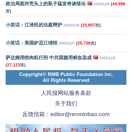
政治局面对秃头上的虱子猛发奇谈怪论
🖼️
(
44,998
2005/12/8
次)
小笑话：江泽民的法庭辩护
(
25,807
次)
2005/12/8
小笑话：美国妒忌江绵恒
(
25,738
次)
2005/12/7
萨达姆用绞肉机行刑 中共国旗用鲜血染成
🖼️
2005/12/6
(
27,123
次)
Copyright© RMB Public Foundation Inc.
All Rights Reserved
人民报网站服务条款
关于我们
反馈信箱：
editor@renminbao.com