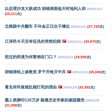
以总理沙龙大获成功 胡锦涛面临天时地利人和
2005/12/13
(
25,211
次)
北韩跟中共翻车 不许金正日次子继位
(
37,730
次)
2005/12/12
江泽民今天没有征兆的突然犯病
🖼️
(
43,675
次)
2005/12/11
煎过的药渣为何要倒在门口？
(
19,509
次)
2005/12/11
胡锦涛纸上谈救党 罗干开枪灭中共
🖼️
(
45,046
次)
2005/12/10
看见何祚庥就乱棍打死的理由
🖼️
(
33,352
次)
2005/12/9
墨人类脚印130万岁 敲痛历史学家的顽固脑壳
2005/12/9
(
31,098
次)