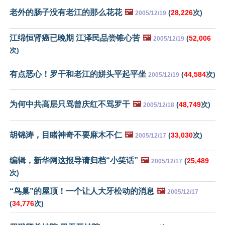
老外的肠子没有老江的那么花花
🖼️
(
28,226
次)
2005/12/19
江绵恒肾癌已晚期 江泽民品尝锥心苦
🖼️
(
52,006
2005/12/19
次)
有点恶心！罗干和老江的姘头平起平坐
(
44,584
次)
2005/12/19
为何中共高层只骂曾庆红不骂罗干
🖼️
(
48,749
次)
2005/12/18
胡锦涛，目睹神奇不要麻木不仁
🖼️
(
33,030
次)
2005/12/17
编辑，新华网这报导请归档“小笑话”
🖼️
(
25,489
2005/12/17
次)
“鸟巢”的屋顶！一个让人大牙松动的消息
🖼️
2005/12/17
(
34,776
次)