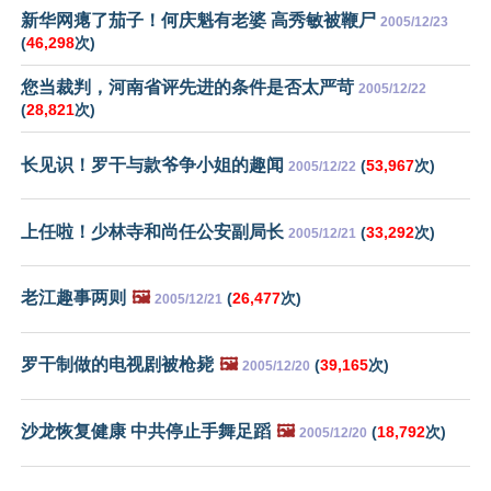
新华网瘪了茄子！何庆魁有老婆 高秀敏被鞭尸
2005/12/23
(
46,298
次)
您当裁判，河南省评先进的条件是否太严苛
2005/12/22
(
28,821
次)
长见识！罗干与款爷争小姐的趣闻
(
53,967
次)
2005/12/22
上任啦！少林寺和尚任公安副局长
(
33,292
次)
2005/12/21
老江趣事两则
🖼️
(
26,477
次)
2005/12/21
罗干制做的电视剧被枪毙
🖼️
(
39,165
次)
2005/12/20
沙龙恢复健康 中共停止手舞足蹈
🖼️
(
18,792
次)
2005/12/20