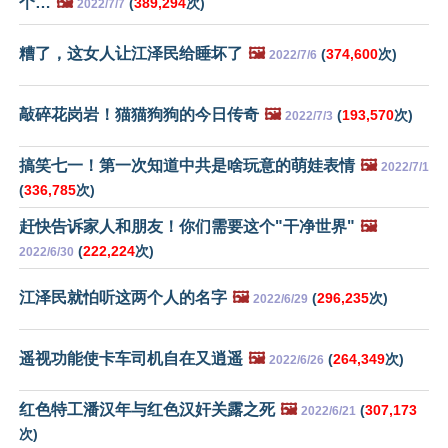
个…
🖼️
(
389,294
次)
2022/7/7
糟了，这女人让江泽民给睡坏了
🖼️
(
374,600
次)
2022/7/6
敲碎花岗岩！猫猫狗狗的今日传奇
🖼️
(
193,570
次)
2022/7/3
搞笑七一！第一次知道中共是啥玩意的萌娃表情
🖼️
2022/7/1
(
336,785
次)
赶快告诉家人和朋友！你们需要这个"干净世界"
🖼️
(
222,224
次)
2022/6/30
江泽民就怕听这两个人的名字
🖼️
(
296,235
次)
2022/6/29
遥视功能使卡车司机自在又逍遥
🖼️
(
264,349
次)
2022/6/26
红色特工潘汉年与红色汉奸关露之死
🖼️
(
307,173
2022/6/21
次)