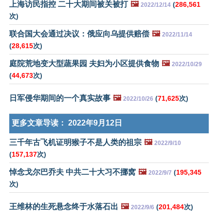
上海访民指控 二十大期间被关被打
🖼️
(
286,561
2022/12/14
次)
联合国大会通过决议：俄应向乌提供赔偿
🖼️
2022/11/14
(
28,615
次)
庭院荒地变大型蔬果园 夫妇为小区提供食物
🖼️
2022/10/29
(
44,673
次)
日军侵华期间的一个真实故事
🖼️
(
71,625
次)
2022/10/26
更多文章导读：
2022年9月12日
三千年古飞机证明猴子不是人类的祖宗
🖼️
2022/9/10
(
157,137
次)
悼念戈尔巴乔夫 中共二十大习不挪窝
🖼️
(
195,345
2022/9/7
次)
王维林的生死悬念终于水落石出
🖼️
(
201,484
次)
2022/9/6