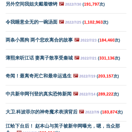
另外空间我姐夫戴着镣铐
🖼️
(
191,797
次)
2022/7/30
令我睡意全无的一碗汤面
🖼️
(
1,102,963
次)
2022/7/25
两条小黑狗 两个悲欢离合的故事
🖼️
(
184,460
次)
2022/7/23
薄熙来听江话 妻离子散享受秦城
🖼️
(
331,136
次)
2022/7/21
奇闻！最离奇死亡和最幸运逃生
🖼️
(
203,157
次)
2022/7/19
中共新华网刊登的真实恐怖新闻
🖼️
(
289,222
次)
2022/7/14
大卫.科波菲尔的神奇魔术表演背后
🖼️
(
183,874
次)
2022/7/9
江蛤下台后！ 赵本山与英子被新华网曝光，嗯，当众那