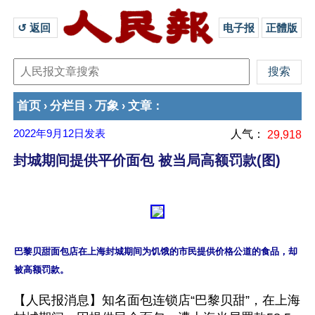
↺ 返回 
电子报
正體版
首页
分栏目
万象
文章
›
›
›
：
2022年9月12日
发表
人气：
29,918
封城期间提供平价面包 被当局高额罚款(图)
巴黎贝甜面包店在上海封城期间为饥饿的市民提供价格公道的食品，却
【人民报消息】知名面包连锁店“巴黎贝甜”，在上海