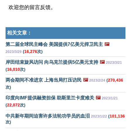
欢迎您的留言反馈。
相关文章：
第二届全球民主峰会 美国提供7亿美元捍卫民主
🖼️
(
16,276
次)
2023/3/29
岸田结束旋风访问 向乌克兰提供5亿美元支持
🖼️
2023/3/21
(
16,010
次)
两会期间不准进京 上海当局打压访民
🖼️
(
270,436
2023/2/24
次)
印度向IMF提供融资担保 助斯里兰卡度难关
🖼️
2023/1/21
(
22,072
次)
中共新年期间迫害许多法轮功学员的血泪
(
101,136
2023/1/22
次)