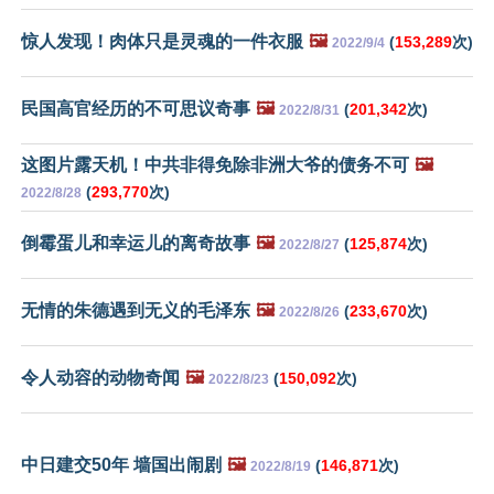
惊人发现！肉体只是灵魂的一件衣服
🖼️
(
153,289
次)
2022/9/4
民国高官经历的不可思议奇事
🖼️
(
201,342
次)
2022/8/31
这图片露天机！中共非得免除非洲大爷的债务不可
🖼️
(
293,770
次)
2022/8/28
倒霉蛋儿和幸运儿的离奇故事
🖼️
(
125,874
次)
2022/8/27
无情的朱德遇到无义的毛泽东
🖼️
(
233,670
次)
2022/8/26
令人动容的动物奇闻
🖼️
(
150,092
次)
2022/8/23
中日建交50年 墙国出闹剧
🖼️
(
146,871
次)
2022/8/19