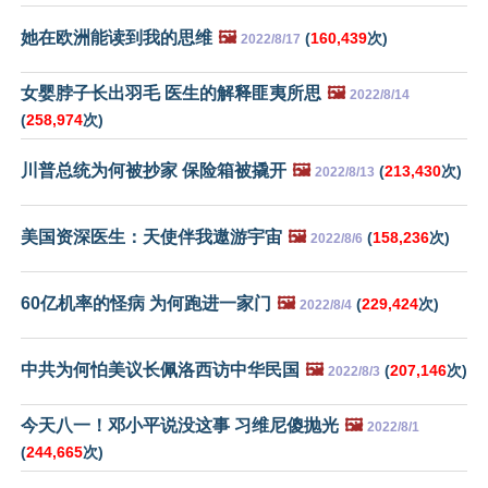
她在欧洲能读到我的思维
🖼️
(
160,439
次)
2022/8/17
女婴脖子长出羽毛 医生的解释匪夷所思
🖼️
2022/8/14
(
258,974
次)
川普总统为何被抄家 保险箱被撬开
🖼️
(
213,430
次)
2022/8/13
美国资深医生：天使伴我遨游宇宙
🖼️
(
158,236
次)
2022/8/6
60亿机率的怪病 为何跑进一家门
🖼️
(
229,424
次)
2022/8/4
中共为何怕美议长佩洛西访中华民国
🖼️
(
207,146
次)
2022/8/3
今天八一！邓小平说没这事 习维尼傻抛光
🖼️
2022/8/1
(
244,665
次)