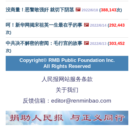
没商量！恶警敢强奸 就切下阴茎
🖼️
(
388,143
次)
2022/6/18
呵！新华网揭宋祖英一生最在乎的事
🖼️
(
292,443
2022/6/14
次)
中共决不解密的密闻：毛行宫的故事
🖼️
(
303,452
2022/6/13
次)
Copyright© RMB Public Foundation Inc.
All Rights Reserved
人民报网站服务条款
关于我们
反馈信箱：
editor@renminbao.com