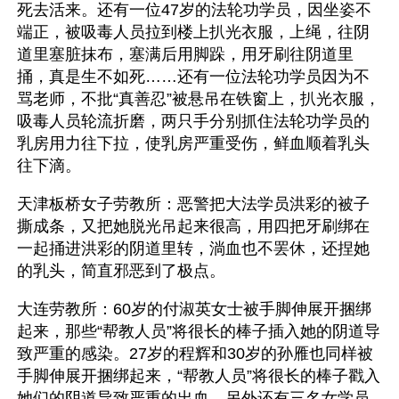
死去活来。还有一位47岁的法轮功学员，因坐姿不
端正，被吸毒人员拉到楼上扒光衣服，上绳，往阴
道里塞脏抹布，塞满后用脚跺，用牙刷往阴道里
捅，真是生不如死……还有一位法轮功学员因为不
骂老师，不批“真善忍”被悬吊在铁窗上，扒光衣服，
吸毒人员轮流折磨，两只手分别抓住法轮功学员的
乳房用力往下拉，使乳房严重受伤，鲜血顺着乳头
往下滴。
天津板桥女子劳教所：恶警把大法学员洪彩的被子
撕成条，又把她脱光吊起来很高，用四把牙刷绑在
一起捅进洪彩的阴道里转，淌血也不罢休，还捏她
的乳头，简直邪恶到了极点。
大连劳教所：60岁的付淑英女士被手脚伸展开捆绑
起来，那些“帮教人员”将很长的棒子插入她的阴道导
致严重的感染。27岁的程辉和30岁的孙雁也同样被
手脚伸展开捆绑起来，“帮教人员”将很长的棒子戳入
她们的阴道导致严重的出血。另外还有三名女学员