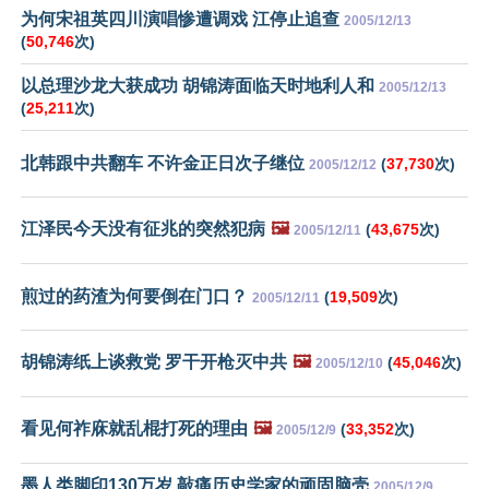
为何宋祖英四川演唱惨遭调戏 江停止追查
2005/12/13
(
50,746
次)
以总理沙龙大获成功 胡锦涛面临天时地利人和
2005/12/13
(
25,211
次)
北韩跟中共翻车 不许金正日次子继位
(
37,730
次)
2005/12/12
江泽民今天没有征兆的突然犯病
🖼️
(
43,675
次)
2005/12/11
煎过的药渣为何要倒在门口？
(
19,509
次)
2005/12/11
胡锦涛纸上谈救党 罗干开枪灭中共
🖼️
(
45,046
次)
2005/12/10
看见何祚庥就乱棍打死的理由
🖼️
(
33,352
次)
2005/12/9
墨人类脚印130万岁 敲痛历史学家的顽固脑壳
2005/12/9