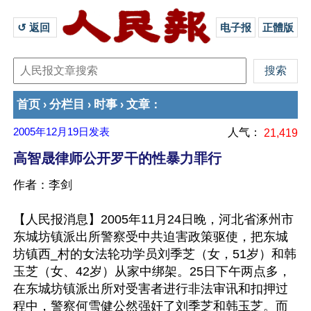
↺ 返回 
电子报
正體版
首页
分栏目
时事
文章
›
›
›
：
2005年12月19日
发表
人气：
21,419
高智晟律师公开罗干的性暴力罪行
作者：李剑
【人民报消息】2005年11月24日晚，河北省涿州市
东城坊镇派出所警察受中共迫害政策驱使，把东城
坊镇西_村的女法轮功学员刘季芝（女，51岁）和韩
玉芝（女、42岁）从家中绑架。25日下午两点多，
在东城坊镇派出所对受害者进行非法审讯和扣押过
程中，警察何雪健公然强奸了刘季芝和韩玉芝。而