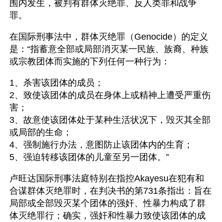
围内发生，被判有群体灭绝罪、反人类罪和战争
罪。
在国际刑事法中，群体灭绝罪（Genocide）的定义
是：“指蓄意全部或局部消灭某一民族、族裔、种族
或宗教团体而实施的下列任何一种行为：
1、杀害该团体的成员；
2、致使该团体的成员在身体上或精神上遭受严重伤
害；
3、故意使该团体处于某种生活状况下，毁灭其全部
或局部的生命；
4、强制施行办法，意图防止该团体内的生育；
5、强迫转移该团体的儿童至另一团体。”
卢旺达国际刑事法庭特别在指控Akayesu在犯有和
合谋群体灭绝罪时，在判决书的第731条指出：旨在
局部或全部毁灭某个团体的强奸、性暴力构成了群
体灭绝罪行；确实，强奸和性暴力致使该团体的成