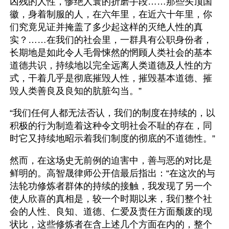
凶残的人性，惨绝人寰的折磨手段……那些头顶国
徽，身着制服的人，在六年里，在近六十年里，你
们究竟见证并掩盖了多少起这样的灭绝人性的真
实？……在我们的社会里，一群具有公职身份者，
长期地是如此令人毛骨悚然的惘顾人类社会的基本
道德共识，持续地以完全远离人类道德及人性的方
式，干着几乎是彻底摧毁人性，摧毁基本道德、摧
毁人类善良及良知的肮脏勾当。”
“我们任何人都无法否认，我们的制度在持续的，以
积极的行为制造着这种令文明社会不耻的存在，同
时它又持续地昭示着我们制度的彻底的不道德性。”
然而，在这场史无前例的迫害中，善与恶的对比是
鲜明的。高智晟律师公开信最后指出：“在这次的与
法轮功修炼者群体的持续的接触，我发现了另一个
使人欣喜的真相是，较一个时期以来，我们整个社
会的人性、良知、道德、仁爱及责任方面颓废的现
状比，这些修炼者在含上述几个方面在内的，整个