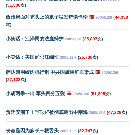
(
31,098
次)
政治局面对秃头上的虱子猛发奇谈怪论
🖼️
(
44,998
2005/12/8
次)
小笑话：江泽民的法庭辩护
(
25,807
次)
2005/12/8
小笑话：美国妒忌江绵恒
(
25,738
次)
2005/12/7
萨达姆用绞肉机行刑 中共国旗用鲜血染成
🖼️
2005/12/6
(
27,123
次)
小胡两拳一出 军头四分五裂
🖼️
(
51,205
次)
2005/12/6
贾廷安溜了！“江办”被彻底踢出中南海
(
47,228
次)
2005/12/6
丧命是因为多长一根舌头
(
32,747
次)
2005/12/5