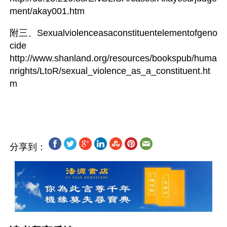
ment/akay001.htm
附三、Sexualviolenceasaconstituentelementofgeno
cide
http://www.shanland.org/resources/bookspub/huma
nrights/LtoR/sexual_violence_as_a_constituent.ht
m
分享到：