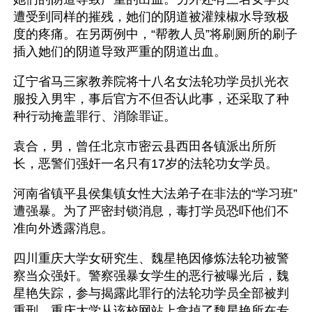
遭受到同样的摧残，她们的阴道被灌辣椒水导致极
度的疼痛。在另两例中，“帮教人员”将刷厕所的刷子
插入她们的阴道导致严重的阴道出血。
辽宁省马三家教养院将十八名女法轮功学员扒光衣
服投入男牢，事后官方不但否认此事，还采取了种
种行动掩盖罪行、消除罪证。
袁合，男，曾任北京市密云县西田各镇派出所所
长，恶警们强奸一名只有17岁的法轮功女学员。
河南省镇平县侯集镇女性大法弟子在非法的“学习班”
遭强暴。为了严密封锁消息，毒打学员恐吓他们不
准向外透露消息。
四川重庆大学女研究生、魏星艳因修炼法轮功被警
察当众强奸。警察强暴女学生的恶行被曝光后，魏
星艳失踪，参与揭露此罪行的法轮功学员全部被判
重刑，重庆大学从该校网站上拿掉了魏星艳所在专