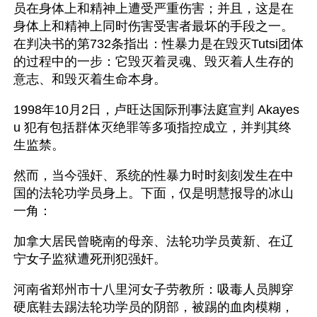
员在身体上和精神上遭受严重伤害；并且，这是在
身体上和精神上同时伤害受害者最坏的手段之一。
在判决书的第732条指出：性暴力是在毁灭Tutsi团体
的过程中的一步：它毁灭着灵魂、毁灭着人生存的
意志、和毁灭着生命本身。
1998年10月2日，卢旺达国际刑事法庭宣判 Akayes
u 犯有包括群体灭绝罪等多项指控成立，并判其终
生监禁。
然而，当今强奸、系统的性暴力时时刻刻发生在中
国的法轮功学员身上。下面，仅是明慧报导的冰山
一角：
加拿大居民曾晓南的母亲、法轮功学员黄新、在辽
宁女子监狱遭死刑犯强奸。
河南省郑州市十八里河女子劳教所：吸毒人员脚穿
硬底鞋去踢法轮功学员的阴部，被踢的血肉模糊，