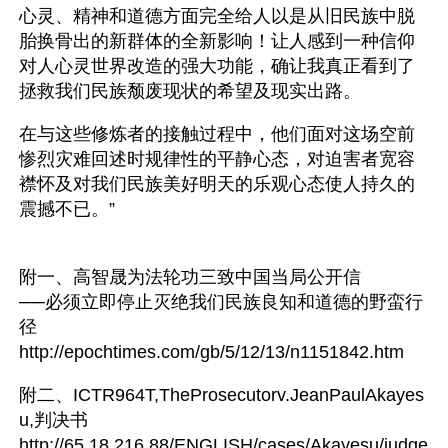
心灵、精神和道德方面完全给人以是从旧民族中脱
胎换骨出的新群体的全新影响！让人感到一种信仰
对人心灵世界改造的强大功能，确让我真正看到了
拯救我们民族颓废现状的希望及现实出路。
在与这些修炼者的接触过程中，他们面对这场空前
惨烈灾难回述时规律性的平静心态，对迫害者宽容
襟怀及对我们民族美好明天的乐观心态使人持久的
震撼不已。”
附一、高智晟为法轮功三致中国当局公开信
──必须立即停止灭绝我们民族良知和道德的野蛮行
径
http://epochtimes.com/gb/5/12/13/n1151842.htm
附二、ICTR964T,TheProsecutorv.JeanPaulAkayes
u,判决书
http://65.18.216.88/ENGLISH/cases/Akayesu/judge