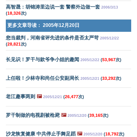
高智晟：胡锦涛里边说一套 警察外边做一套
2006/3/13
(
18,326
次)
更多文章导读：
2005年12月20日
您当裁判，河南省评先进的条件是否太严苛
2005/12/22
(
28,821
次)
长见识！罗干与款爷争小姐的趣闻
(
53,967
次)
2005/12/22
上任啦！少林寺和尚任公安副局长
(
33,292
次)
2005/12/21
老江趣事两则
🖼️
(
26,477
次)
2005/12/21
罗干制做的电视剧被枪毙
🖼️
(
39,165
次)
2005/12/20
沙龙恢复健康 中共停止手舞足蹈
🖼️
(
18,792
次)
2005/12/20