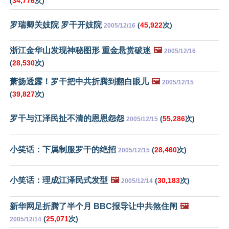
(
34,776
次)
罗瑞卿关妓院 罗干开妓院
(
45,922
次)
2005/12/16
浙江金华山发现神秘图形 重金悬赏破迷
🖼️
2005/12/16
(
28,530
次)
萧扬透露！罗干把中共折腾到翻白眼儿
🖼️
2005/12/15
(
39,827
次)
罗干与江泽民扯不清的恩恩怨怨
(
55,286
次)
2005/12/15
小笑话：下属制服罗干的绝招
(
28,460
次)
2005/12/15
小笑话：理成江泽民式发型
🖼️
(
30,183
次)
2005/12/14
新华网足折腾了半个月 BBC报导让中共煞住闸
🖼️
(
25,071
次)
2005/12/14