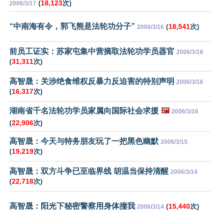
(
18,123
次)
2006/3/17
“中南海有令，郭飞熊是法轮功分子”
(
18,541
次)
2006/3/16
前员工证实：苏家屯集中营摘取法轮功学员器官
2006/3/16
(
31,311
次)
高智晟：关涉绝食维权反暴力反迫害的特别声明
2006/3/16
(
16,317
次)
湖南省千名法轮功学员家属向国际社会求援
🖼️
2006/3/16
(
22,906
次)
高智晟：今天与特务朋友玩了一把黑色幽默
2006/3/15
(
19,219
次)
高智晟：双方斗争已至临界线 胡温当保持清醒
2006/3/14
(
22,718
次)
高智晟：阳光下秘密警察用身体撞我
(
15,440
次)
2006/3/14