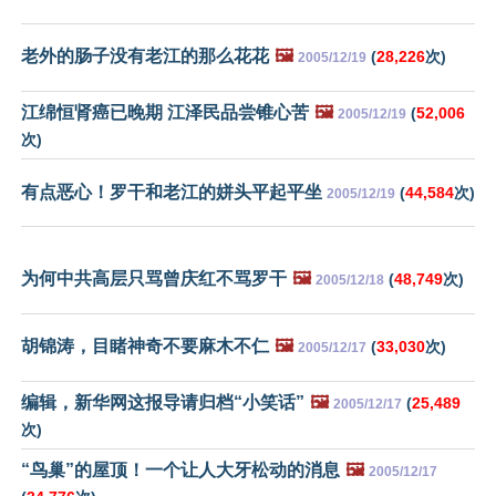
老外的肠子没有老江的那么花花
🖼️
(
28,226
次)
2005/12/19
江绵恒肾癌已晚期 江泽民品尝锥心苦
🖼️
(
52,006
2005/12/19
次)
有点恶心！罗干和老江的姘头平起平坐
(
44,584
次)
2005/12/19
为何中共高层只骂曾庆红不骂罗干
🖼️
(
48,749
次)
2005/12/18
胡锦涛，目睹神奇不要麻木不仁
🖼️
(
33,030
次)
2005/12/17
编辑，新华网这报导请归档“小笑话”
🖼️
(
25,489
2005/12/17
次)
“鸟巢”的屋顶！一个让人大牙松动的消息
🖼️
2005/12/17