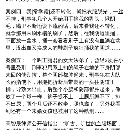
案例四：我[常学霞]还不转化，就把衣服脱光，一丝
不挂，刑事犯几个人开始用手掐我的乳头，揪阴
毛，嘴里不断地说下流的话，后来看我还不转化，
就拿那用来刷水槽的刷子，然后，往我阴道里捅，
下面放一盆水，捅一会看看刷子上有没有血滴在盆
里，没出血又换成大的鞋刷子疯狂捅我的阴道……
案例五：一个叫王丽君的女大法弟子，曾经3次在小
号里受刑，刑事犯用系上扣的绳子在她的下身阴部
来回的使劲拉，整个阴部都肿起来，刑事犯在大队
长的指使下，用拖把折断后带刺的一头往阴道里
捅，导致大出血，后整个小腹和阴部都肿起来，像
放了一个球一样，裤子提不上，上厕所蹲不下，排
不出尿，两个月后还不敢坐，腿也瘸了，另外我看
到还有一个未婚女孩也被用了这种酷刑……
高智晟律师公开信指出：“旷古、旷世的血腥场面，