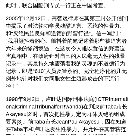
此时，联合国酷刑专员一行正在中国考查。
2005年12月12日，高智晟律师在其第三封公开信[1]
中揭示了对法轮功学员残酷迫害、系统的性暴力、
和“灭绝民族良知和道德的野蛮行径”。信中写到：
“我用颤抖着的心、颤抖着的笔记述着那些被迫害者
六年来的惨烈境遇，在这次令人难以置信的野蛮迫
害真相中，在政府针对自己的人民毫无人性的残暴
记录中，其最持久地震荡着我的灵魂的不道德行为
记录，即是“610”人员及警察的、完全程序化的几无
例外地针对我们女同胞女性生殖器攻击的下流行
径！”
1998年9月2日，卢旺达国际刑事法庭(ICTRInternati
onalCriminalTribunalforRwanda)在判决前Taba市长
Akayesu[2]时，首次把性暴力定为群体灭绝的组成
要素[3]。前Taba市长JeanPaulAkayesu，因在知道
在Taba市和卢旺达发生性暴力、并允许在其管辖范