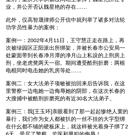
业，并公开否认魏星艳的存在……
此外，仅高智晟律师公开信中就列举了诸多对法轮
功学员性暴力的案例：
案例一：2002年4月11日，王守慧正走在路上，再
次被绿园区正阳派出所绑架，并被长春市公安局一
处蒙面带到长春净月潭的净月山上私设的上刑房上
刑，坐老虎凳两天一宿。期间遭受酷刑折磨：两根
电棍同时电击她的乳房等处……
案例二：女大法弟子项敏被抬回来后告诉我，在这
里警察一边电她一边侮辱她的阴部，在这次长春的
大搜捕中被酷刑折磨死的有近30名大法弟子。
案例三：我[王玉环]亲眼看到了那一起起惨绝人寰的
暴行，我们作为女人都被扒的一丝不挂的大字型绑
在什幺都不铺的硬板床上，就这样被光着身子绑了2
6天，受尽了警察、监医和男犯的侮辱！