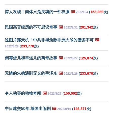
惊人发现！肉体只是灵魂的一件衣服
🖼️
(
153,289
次)
2022/9/4
民国高官经历的不可思议奇事
🖼️
(
201,342
次)
2022/8/31
这图片露天机！中共非得免除非洲大爷的债务不可
🖼️
(
293,770
次)
2022/8/28
倒霉蛋儿和幸运儿的离奇故事
🖼️
(
125,874
次)
2022/8/27
无情的朱德遇到无义的毛泽东
🖼️
(
233,670
次)
2022/8/26
令人动容的动物奇闻
🖼️
(
150,092
次)
2022/8/23
中日建交50年 墙国出闹剧
🖼️
(
146,871
次)
2022/8/19