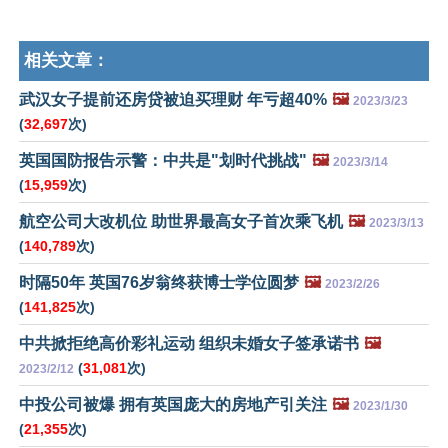
相关文章：
武汉女子提前还房贷被迫买理财 年亏超40%
🖼️
2023/3/23
(
32,697
次)
英国国防报告示警：中共是"划时代挑战"
🖼️
2023/3/14
(
15,959
次)
航空公司大改机位 助世界最高女子首次乘飞机
🖼️
2023/3/13
(
140,789
次)
时隔50年 英国76岁翁终获博士学位圆梦
🖼️
2023/2/26
(
141,825
次)
中共掀拒绝高价彩礼运动 组织未婚女子签承诺书
🖼️
(
31,081
次)
2023/2/12
中投公司被爆 拥有英国庞大的房地产引关注
🖼️
2023/1/30
(
21,355
次)