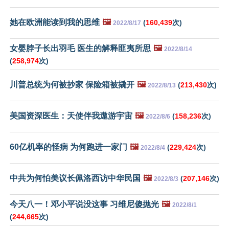
她在欧洲能读到我的思维
🖼️
(
160,439
次)
2022/8/17
女婴脖子长出羽毛 医生的解释匪夷所思
🖼️
2022/8/14
(
258,974
次)
川普总统为何被抄家 保险箱被撬开
🖼️
(
213,430
次)
2022/8/13
美国资深医生：天使伴我遨游宇宙
🖼️
(
158,236
次)
2022/8/6
60亿机率的怪病 为何跑进一家门
🖼️
(
229,424
次)
2022/8/4
中共为何怕美议长佩洛西访中华民国
🖼️
(
207,146
次)
2022/8/3
今天八一！邓小平说没这事 习维尼傻抛光
🖼️
2022/8/1
(
244,665
次)