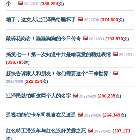
个…
🖼️
(
389,294
次)
2022/7/7
糟了，这女人让江泽民给睡坏了
🖼️
(
374,600
次)
2022/7/6
敲碎花岗岩！猫猫狗狗的今日传奇
🖼️
(
193,570
次)
2022/7/3
搞笑七一！第一次知道中共是啥玩意的萌娃表情
🖼️
2022/7/1
(
336,785
次)
赶快告诉家人和朋友！你们需要这个"干净世界"
🖼️
(
222,224
次)
2022/6/30
江泽民就怕听这两个人的名字
🖼️
(
296,235
次)
2022/6/29
遥视功能使卡车司机自在又逍遥
🖼️
(
264,349
次)
2022/6/26
红色特工潘汉年与红色汉奸关露之死
🖼️
(
307,173
2022/6/21
次)