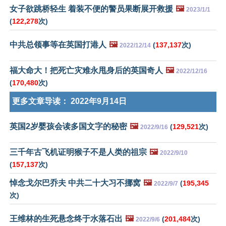
女子欲跳桥轻生 着装不便的警员果断展开救援
🖼️
2023/1/1
(
122,278
次)
中共总领事等在英国打港人
🖼️
(
137,137
次)
2022/12/14
福大命大！把死亡灾难永甩身后的英国奇人
🖼️
2022/12/16
(
170,480
次)
更多文章导读：
2022年9月14日
英国2岁婴孩会读多国文字的秘密
🖼️
(
129,521
次)
2022/9/16
三千年古飞机证明猴子不是人类的祖宗
🖼️
2022/9/10
(
157,137
次)
悼念戈尔巴乔夫 中共二十大习不挪窝
🖼️
(
195,345
2022/9/7
次)
王维林的生死悬念终于水落石出
🖼️
(
201,484
次)
2022/9/6