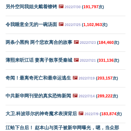
另外空间我姐夫戴着镣铐
🖼️
(
191,797
次)
2022/7/30
令我睡意全无的一碗汤面
🖼️
(
1,102,963
次)
2022/7/25
两条小黑狗 两个悲欢离合的故事
🖼️
(
184,460
次)
2022/7/23
薄熙来听江话 妻离子散享受秦城
🖼️
(
331,136
次)
2022/7/21
奇闻！最离奇死亡和最幸运逃生
🖼️
(
203,157
次)
2022/7/19
中共新华网刊登的真实恐怖新闻
🖼️
(
289,222
次)
2022/7/14
大卫.科波菲尔的神奇魔术表演背后
🖼️
(
183,874
次)
2022/7/9
江蛤下台后！ 赵本山与英子被新华网曝光，嗯，当众那