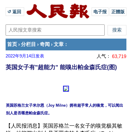
↺ 返回 
电子报
正體版
首页
分栏目
奇闻
文章
›
›
›
：
2022年9月14日
发表
人气：
63,719
英国女子有"超能力" 能嗅出帕金森氏症(图)
英国苏格兰女子米尔恩（Joy Milne）拥有超乎常人的嗅觉，可以闻出
【人民报消息】英国苏格兰一名女子的嗅觉极其敏