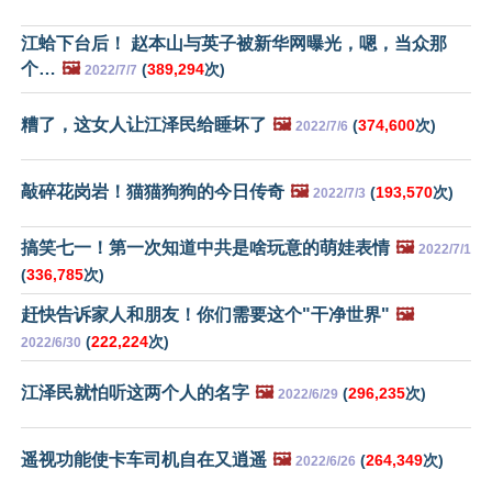
江蛤下台后！ 赵本山与英子被新华网曝光，嗯，当众那
个…
🖼️
(
389,294
次)
2022/7/7
糟了，这女人让江泽民给睡坏了
🖼️
(
374,600
次)
2022/7/6
敲碎花岗岩！猫猫狗狗的今日传奇
🖼️
(
193,570
次)
2022/7/3
搞笑七一！第一次知道中共是啥玩意的萌娃表情
🖼️
2022/7/1
(
336,785
次)
赶快告诉家人和朋友！你们需要这个"干净世界"
🖼️
(
222,224
次)
2022/6/30
江泽民就怕听这两个人的名字
🖼️
(
296,235
次)
2022/6/29
遥视功能使卡车司机自在又逍遥
🖼️
(
264,349
次)
2022/6/26