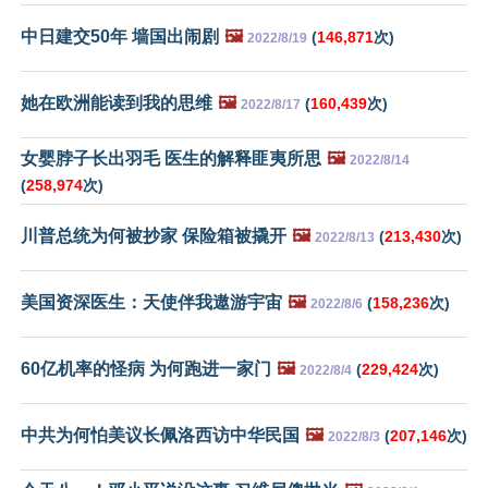
中日建交50年 墙国出闹剧
🖼️
(
146,871
次)
2022/8/19
她在欧洲能读到我的思维
🖼️
(
160,439
次)
2022/8/17
女婴脖子长出羽毛 医生的解释匪夷所思
🖼️
2022/8/14
(
258,974
次)
川普总统为何被抄家 保险箱被撬开
🖼️
(
213,430
次)
2022/8/13
美国资深医生：天使伴我遨游宇宙
🖼️
(
158,236
次)
2022/8/6
60亿机率的怪病 为何跑进一家门
🖼️
(
229,424
次)
2022/8/4
中共为何怕美议长佩洛西访中华民国
🖼️
(
207,146
次)
2022/8/3