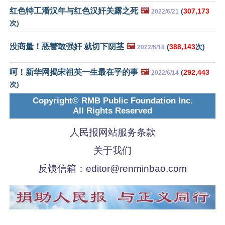
红色特工潘汉年与红色汉奸关露之死
🖼️
(
307,173
2022/6/21
次)
没商量！恶警敢强奸 就切下阴茎
🖼️
(
388,143
次)
2022/6/18
呵！新华网揭宋祖英一生最在乎的事
🖼️
(
292,443
2022/6/14
次)
Copyright© RMB Public Foundation Inc.
All Rights Reserved
人民报网站服务条款
关于我们
反馈信箱：
editor@renminbao.com