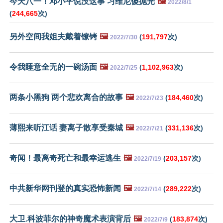
今天八一！邓小平说没这事 习维尼傻抛光
🖼️
2022/8/1
(
244,665
次)
另外空间我姐夫戴着镣铐
🖼️
(
191,797
次)
2022/7/30
令我睡意全无的一碗汤面
🖼️
(
1,102,963
次)
2022/7/25
两条小黑狗 两个悲欢离合的故事
🖼️
(
184,460
次)
2022/7/23
薄熙来听江话 妻离子散享受秦城
🖼️
(
331,136
次)
2022/7/21
奇闻！最离奇死亡和最幸运逃生
🖼️
(
203,157
次)
2022/7/19
中共新华网刊登的真实恐怖新闻
🖼️
(
289,222
次)
2022/7/14
大卫.科波菲尔的神奇魔术表演背后
🖼️
(
183,874
次)
2022/7/9