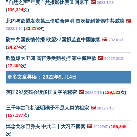
"自然之声"年度自然摄影比赛又回来了
🖼️
2023/1/25
(
136,324
次)
北约与欧盟发表第三份联合声明 首次提到警惕中共威胁
🖼️
(
23,219
次)
2023/1/10
防中共国疫情传播 欧盟27国拟监查中国旅客
🖼️
2023/1/3
(
24,274
次)
欧盟爆大丑闻 高官涉受贿被捕 家中藏巨款
🖼️
2022/12/12
(
27,409
次)
更多文章导读：
2022年9月14日
英国2岁婴孩会读多国文字的秘密
🖼️
(
129,521
次)
2022/9/16
三千年古飞机证明猴子不是人类的祖宗
🖼️
2022/9/10
(
157,137
次)
悼念戈尔巴乔夫 中共二十大习不挪窝
🖼️
(
195,345
2022/9/7
次)