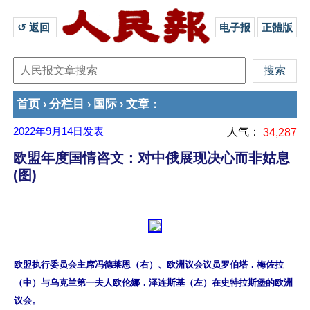
↺ 返回 
电子报
正體版
首页
分栏目
国际
文章
›
›
›
：
2022年9月14日
发表
人气：
34,287
欧盟年度国情咨文：对中俄展现决心而非姑息
(图)
欧盟执行委员会主席冯德莱恩（右）、欧洲议会议员罗伯塔．梅佐拉
（中）与乌克兰第一夫人欧伦娜．泽连斯基（左）在史特拉斯堡的欧洲