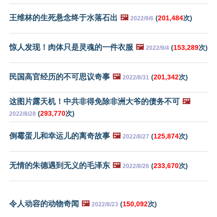
王维林的生死悬念终于水落石出
🖼️
(
201,484
次)
2022/9/6
惊人发现！肉体只是灵魂的一件衣服
🖼️
(
153,289
次)
2022/9/4
民国高官经历的不可思议奇事
🖼️
(
201,342
次)
2022/8/31
这图片露天机！中共非得免除非洲大爷的债务不可
🖼️
(
293,770
次)
2022/8/28
倒霉蛋儿和幸运儿的离奇故事
🖼️
(
125,874
次)
2022/8/27
无情的朱德遇到无义的毛泽东
🖼️
(
233,670
次)
2022/8/26
令人动容的动物奇闻
🖼️
(
150,092
次)
2022/8/23