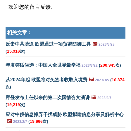
欢迎您的留言反馈。
相关文章：
反击中共胁迫 欧盟通过一项贸易防御工具
🖼️
2023/3/28
(
15,916
次)
年度笑话候选：中国人全世界最幸福
(
200,945
次)
2023/3/22
从2024年起 欧盟将对免签者收取入境费
🖼️
(
16,374
2023/3/5
次)
拜登发布上任以来的第二次国情咨文演讲
🖼️
2023/2/7
(
19,219
次)
应对中俄信息操弄干扰威胁 欧盟拟建信息分享及解析中心
🖼️
(
19,666
次)
2023/2/7