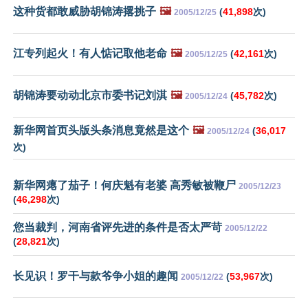
这种货都敢威胁胡锦涛撂挑子
🖼️
(
41,898
次)
2005/12/25
江专列起火！有人惦记取他老命
🖼️
(
42,161
次)
2005/12/25
胡锦涛要动动北京市委书记刘淇
🖼️
(
45,782
次)
2005/12/24
新华网首页头版头条消息竟然是这个
🖼️
(
36,017
2005/12/24
次)
新华网瘪了茄子！何庆魁有老婆 高秀敏被鞭尸
2005/12/23
(
46,298
次)
您当裁判，河南省评先进的条件是否太严苛
2005/12/22
(
28,821
次)
长见识！罗干与款爷争小姐的趣闻
(
53,967
次)
2005/12/22