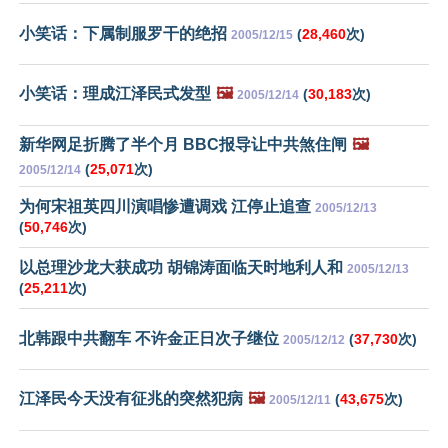
小笑话：下属制服罗干的绝招
(
28,460
次)
2005/12/15
小笑话：理成江泽民式发型
🖼️
(
30,183
次)
2005/12/14
新华网足折腾了半个月 BBC报导让中共煞住闸
🖼️
(
25,071
次)
2005/12/14
为何宋祖英四川演唱惨遭调戏 江停止追查
2005/12/13
(
50,746
次)
以总理沙龙大获成功 胡锦涛面临天时地利人和
2005/12/13
(
25,211
次)
北韩跟中共翻车 不许金正日次子继位
(
37,730
次)
2005/12/12
江泽民今天没有征兆的突然犯病
🖼️
(
43,675
次)
2005/12/11