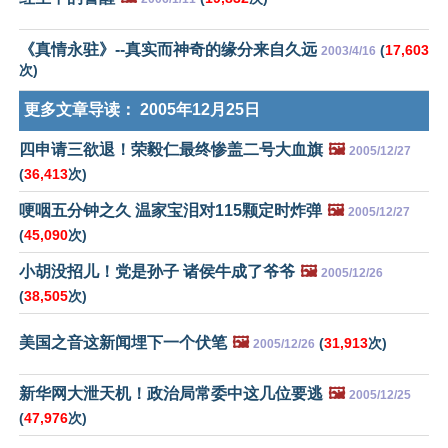
《真情永驻》--真实而神奇的缘分来自久远
(
17,603
2003/4/16
次)
更多文章导读：
2005年12月25日
四申请三欲退！荣毅仁最终惨盖二号大血旗
🖼️
2005/12/27
(
36,413
次)
哽咽五分钟之久 温家宝泪对115颗定时炸弹
🖼️
2005/12/27
(
45,090
次)
小胡没招儿！党是孙子 诸侯牛成了爷爷
🖼️
2005/12/26
(
38,505
次)
美国之音这新闻埋下一个伏笔
🖼️
(
31,913
次)
2005/12/26
新华网大泄天机！政治局常委中这几位要逃
🖼️
2005/12/25
(
47,976
次)