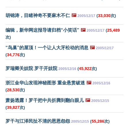
胡锦涛，目睹神奇不要麻木不仁
🖼️
(
33,030
次)
2005/12/17
编辑，新华网这报导请归档“小笑话”
🖼️
(
25,489
2005/12/17
次)
“鸟巢”的屋顶！一个让人大牙松动的消息
🖼️
2005/12/17
(
34,776
次)
罗瑞卿关妓院 罗干开妓院
(
45,922
次)
2005/12/16
浙江金华山发现神秘图形 重金悬赏破迷
🖼️
2005/12/16
(
28,530
次)
萧扬透露！罗干把中共折腾到翻白眼儿
🖼️
2005/12/15
(
39,827
次)
罗干与江泽民扯不清的恩恩怨怨
(
55,286
次)
2005/12/15