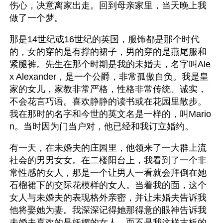
伤心，决意离家出走。回到母亲家里，当天晚上我
做了一个梦。
那是14世纪或16世纪的英国，服饰都是那个时代
的，女的穿的是有撑的裙子，男的穿的是燕尾服和
紧腿裤。先生在那个时期是我的未婚夫，名字叫Ale
x Alexander，是一个公爵，非常孤傲自负。我是皇
家的女儿，家教非常严格，性格非常传统、诚实，
不会花言巧语。喜欢静静的读书或在花园里散步。
我在那时的名字和今世的英文名是一样的，叫Mario
n。当时因为门当户对，他已经和我订立婚约。
有一天，在未婚夫的庄园里，他领来了一大群上流
社会的男男女女。在二楼阳台上，我看到了一个非
常性感的女人，那是一个让男人一看就会拜倒在她
石榴裙下的交际花模样的女人。当着我的面，这个
女人与未婚夫的表现格外亲密，并让未婚夫告诉我
他将娶她为妻。我深深记得她那得意的眼神告诉我
未婚夫喜欢的是妖媚的女人，而不是我这样古板的