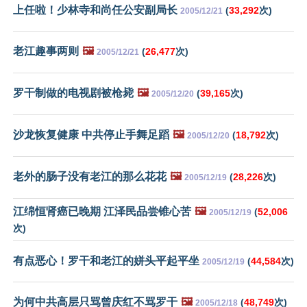
上任啦！少林寺和尚任公安副局长
(
33,292
次)
2005/12/21
老江趣事两则
🖼️
(
26,477
次)
2005/12/21
罗干制做的电视剧被枪毙
🖼️
(
39,165
次)
2005/12/20
沙龙恢复健康 中共停止手舞足蹈
🖼️
(
18,792
次)
2005/12/20
老外的肠子没有老江的那么花花
🖼️
(
28,226
次)
2005/12/19
江绵恒肾癌已晚期 江泽民品尝锥心苦
🖼️
(
52,006
2005/12/19
次)
有点恶心！罗干和老江的姘头平起平坐
(
44,584
次)
2005/12/19
为何中共高层只骂曾庆红不骂罗干
🖼️
(
48,749
次)
2005/12/18