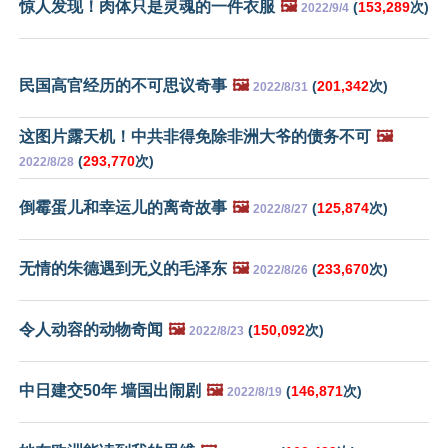
惊人发现！肉体只是灵魂的一件衣服
🖼️
(
153,289
次)
2022/9/4
民国高官经历的不可思议奇事
🖼️
(
201,342
次)
2022/8/31
这图片露天机！中共非得免除非洲大爷的债务不可
🖼️
(
293,770
次)
2022/8/28
倒霉蛋儿和幸运儿的离奇故事
🖼️
(
125,874
次)
2022/8/27
无情的朱德遇到无义的毛泽东
🖼️
(
233,670
次)
2022/8/26
令人动容的动物奇闻
🖼️
(
150,092
次)
2022/8/23
中日建交50年 墙国出闹剧
🖼️
(
146,871
次)
2022/8/19