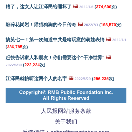
糟了，这女人让江泽民给睡坏了
🖼️
(
374,600
次)
2022/7/6
敲碎花岗岩！猫猫狗狗的今日传奇
🖼️
(
193,570
次)
2022/7/3
搞笑七一！第一次知道中共是啥玩意的萌娃表情
🖼️
2022/7/1
(
336,785
次)
赶快告诉家人和朋友！你们需要这个"干净世界"
🖼️
(
222,224
次)
2022/6/30
江泽民就怕听这两个人的名字
🖼️
(
296,235
次)
2022/6/29
Copyright© RMB Public Foundation Inc.
All Rights Reserved
人民报网站服务条款
关于我们