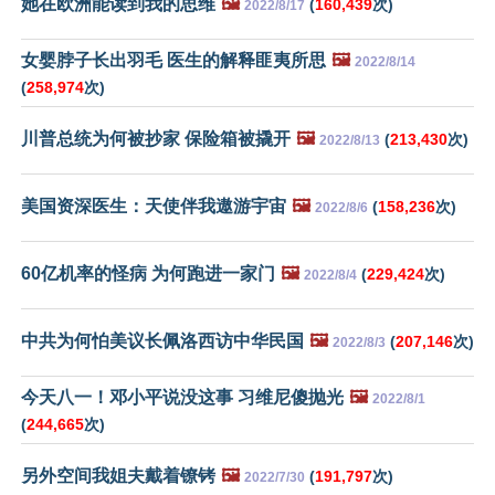
她在欧洲能读到我的思维
🖼️
(
160,439
次)
2022/8/17
女婴脖子长出羽毛 医生的解释匪夷所思
🖼️
2022/8/14
(
258,974
次)
川普总统为何被抄家 保险箱被撬开
🖼️
(
213,430
次)
2022/8/13
美国资深医生：天使伴我遨游宇宙
🖼️
(
158,236
次)
2022/8/6
60亿机率的怪病 为何跑进一家门
🖼️
(
229,424
次)
2022/8/4
中共为何怕美议长佩洛西访中华民国
🖼️
(
207,146
次)
2022/8/3
今天八一！邓小平说没这事 习维尼傻抛光
🖼️
2022/8/1
(
244,665
次)
另外空间我姐夫戴着镣铐
🖼️
(
191,797
次)
2022/7/30