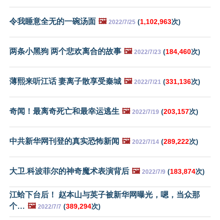
令我睡意全无的一碗汤面
🖼️
(
1,102,963
次)
2022/7/25
两条小黑狗 两个悲欢离合的故事
🖼️
(
184,460
次)
2022/7/23
薄熙来听江话 妻离子散享受秦城
🖼️
(
331,136
次)
2022/7/21
奇闻！最离奇死亡和最幸运逃生
🖼️
(
203,157
次)
2022/7/19
中共新华网刊登的真实恐怖新闻
🖼️
(
289,222
次)
2022/7/14
大卫.科波菲尔的神奇魔术表演背后
🖼️
(
183,874
次)
2022/7/9
江蛤下台后！ 赵本山与英子被新华网曝光，嗯，当众那
个…
🖼️
(
389,294
次)
2022/7/7