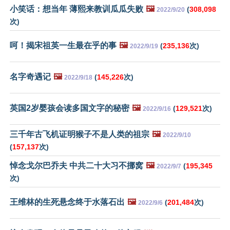
小笑话：想当年 薄熙来教训瓜瓜失败
🖼️
(
308,098
2022/9/20
次)
呵！揭宋祖英一生最在乎的事
🖼️
(
235,136
次)
2022/9/19
名字奇遇记
🖼️
(
145,226
次)
2022/9/18
英国2岁婴孩会读多国文字的秘密
🖼️
(
129,521
次)
2022/9/16
三千年古飞机证明猴子不是人类的祖宗
🖼️
2022/9/10
(
157,137
次)
悼念戈尔巴乔夫 中共二十大习不挪窝
🖼️
(
195,345
2022/9/7
次)
王维林的生死悬念终于水落石出
🖼️
(
201,484
次)
2022/9/6