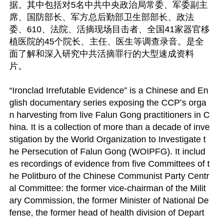
据。其中包括对5名中共中央政治局常委、军委副主
席、国防部长、军方总后勤部卫生部部长、政法
委、610、法院、活摘现场目击者、全国41家器官移
植医院的45个院长、主任、医生等调查录音。是全
面了解和深入研究中共活摘罪行的大型速成资料
片。

“Ironclad Irrefutable Evidence” is a Chinese and En
glish documentary series exposing the CCP’s orga
n harvesting from live Falun Gong practitioners in C
hina. It is a collection of more than a decade of inve
stigation by the World Organization to Investigate t
he Persecution of Falun Gong (WOIPFG). It includ
es recordings of evidence from five Committees of t
he Politburo of the Chinese Communist Party Centr
al Committee: the former vice-chairman of the Milit
ary Commission, the former Minister of National De
fense, the former head of health division of Depart