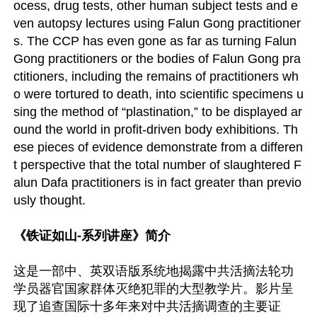
ocess, drug tests, other human subject tests and e
ven autopsy lectures using Falun Gong practitioner
s. The CCP has even gone as far as turning Falun 
Gong practitioners or the bodies of Falun Gong pra
ctitioners, including the remains of practitioners wh
o were tortured to death, into scientific specimens u
sing the method of “plastination,” to be displayed ar
ound the world in profit-driven body exhibitions. Th
ese pieces of evidence demonstrate from a differen
t perspective that the total number of slaughtered F
alun Dafa practitioners is in fact greater than previo
usly thought. 

《铁证如山-系列讲座》简介
这是一部中、英双语版系统地揭露中共活摘法轮功
学员器官国家群体灭绝犯罪的大型教学片。影片呈
现了追查国际十多年来对中共活摘调查的主要证