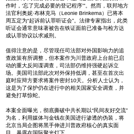
作时，‘忘了完成必要的登记程序’”。然而，联邦地方
法官利奥妮·布林克马（Leonie Brinkema）已将本
周五定为“起诉前认罪听证会”。法律专家指出，此类
听证会通常意味著被告在铁证面前已准备与检方达
成认罪协议以求减刑。

值得注意的是，尽管现任司法部对外国影响力的追
查政策有所调整，但本案作为川普政府上台前已启
动的重大反间谍调查，司法部仍维持强硬起诉立
场。美国司法部此次对外保持低调，甚至在首次出
庭时应辩方要求将案件密封10天。分析人士认为，
这是为了保护仍在进行中的相关国家安全调查，并
避免打草惊蛇。

本案全面曝光，彻底撕破中共长期以“民间友好交流”
为名，利用媒体与金钱在美国进行渗透的伪装，将
北京当局企图将黑手伸进川普政府核心的真实面
目，暴露在国际聚光灯下。
