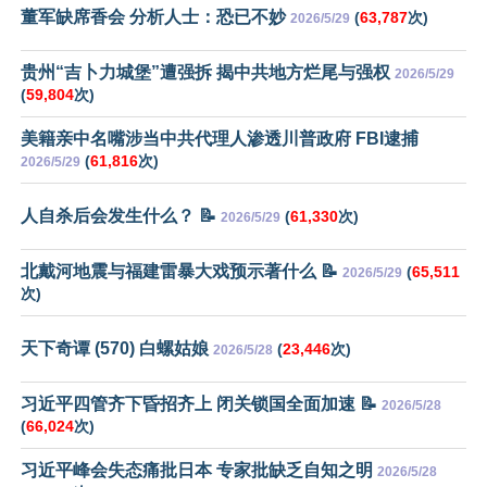
董军缺席香会 分析人士：恐已不妙
(
63,787
次)
2026/5/29
贵州“吉卜力城堡”遭强拆 揭中共地方烂尾与强权
2026/5/29
(
59,804
次)
美籍亲中名嘴涉当中共代理人渗透川普政府 FBI逮捕
(
61,816
次)
2026/5/29
人自杀后会发生什么？ 📝
(
61,330
次)
2026/5/29
北戴河地震与福建雷暴大戏预示著什么 📝
(
65,511
2026/5/29
次)
天下奇谭 (570) 白螺姑娘
(
23,446
次)
2026/5/28
习近平四管齐下昏招齐上 闭关锁国全面加速 📝
2026/5/28
(
66,024
次)
习近平峰会失态痛批日本 专家批缺乏自知之明
2026/5/28