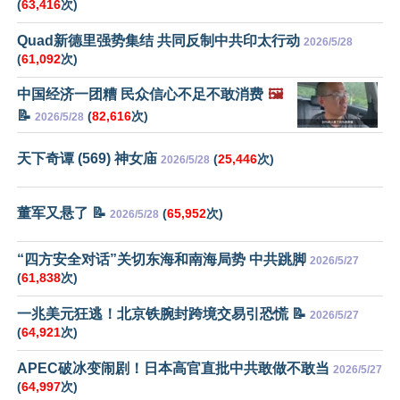
(
63,416
次)
Quad新德里强势集结 共同反制中共印太行动
2026/5/28
(
61,092
次)
中国经济一团糟 民众信心不足不敢消费
🖼️
📝
(
82,616
次)
2026/5/28
天下奇谭 (569) 神女庙
(
25,446
次)
2026/5/28
董军又悬了 📝
(
65,952
次)
2026/5/28
“四方安全对话”关切东海和南海局势 中共跳脚
2026/5/27
(
61,838
次)
一兆美元狂逃！北京铁腕封跨境交易引恐慌 📝
2026/5/27
(
64,921
次)
APEC破冰变闹剧！日本高官直批中共敢做不敢当
2026/5/27
(
64,997
次)