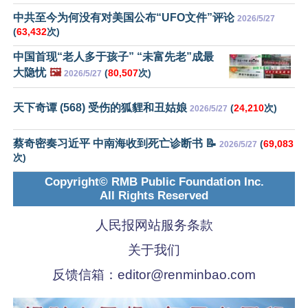
中共至今为何没有对美国公布“UFO文件”评论
2026/5/27
(
63,432
次)
中国首现“老人多于孩子” “未富先老”成最
大隐忧
🖼️
(
80,507
次)
2026/5/27
天下奇谭 (568) 受伤的狐貍和丑姑娘
(
24,210
次)
2026/5/27
蔡奇密奏习近平 中南海收到死亡诊断书 📝
(
69,083
2026/5/27
次)
Copyright© RMB Public Foundation Inc.
All Rights Reserved
人民报网站服务条款
关于我们
反馈信箱：
editor@renminbao.com