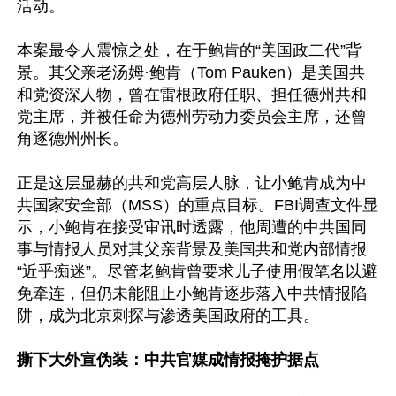
活动。

本案最令人震惊之处，在于鲍肯的“美国政二代”背
景。其父亲老汤姆·鲍肯（Tom Pauken）是美国共
和党资深人物，曾在雷根政府任职、担任德州共和
党主席，并被任命为德州劳动力委员会主席，还曾
角逐德州州长。

正是这层显赫的共和党高层人脉，让小鲍肯成为中
共国家安全部（MSS）的重点目标。FBI调查文件显
示，小鲍肯在接受审讯时透露，他周遭的中共国同
事与情报人员对其父亲背景及美国共和党内部情报
“近乎痴迷”。尽管老鲍肯曾要求儿子使用假笔名以避
免牵连，但仍未能阻止小鲍肯逐步落入中共情报陷
阱，成为北京刺探与渗透美国政府的工具。

撕下大外宣伪装：中共官媒成情报掩护据点