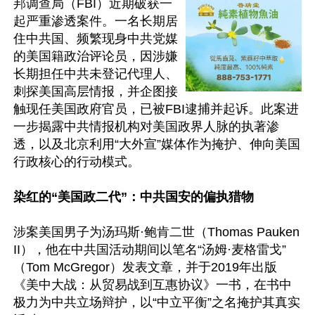
邦调查局（FBI）近期破获一
起严重渗透案件。一名长期居
住中共国、频繁现身中共党媒
的美国籍政治评论员，因涉嫌
长期担任中共未登记代理人、
刺探美国高层情报，并企图接
触现任美国政府官员，已被FBI逮捕并起诉。此案进
一步揭露中共情报机构对美国政界人脉的执著渗
透，以及北京利用“大外宣”媒体作为掩护、伸向美国
行政核心的行动模式。

染红的“美国政二代”：中共国安的偏执猎物
涉案美国男子为汤玛斯·鲍肯二世（Thomas Pauken 
II），他在中共国活动期间以笔名“汤姆·麦格雷戈”
（Tom McGregor）发表文章，并于2019年出版
《美中大战：从贸易战到互惠协议》一书，在书中
极力为中共立场辩护，以“中立平衡”之名掩护其真实