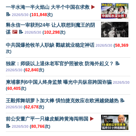
一半水淹一半火焰山 大半个中国在求救
▶️
📝
(
101,848
次)
2026/5/30
释永信一审获刑24年 让人联想到魔王的阴
谋
🖼️
📝
(
102,298
次)
2026/5/30
中共国爆抢牧羊人职缺 戳破就业稳定神话
(
58,369
2026/5/30
次)
独家：师级以上退休老军官护照被收 防海外起义？ 📝
(
62,840
次)
2026/5/30
柬埔寨判6中国人终身监禁 曝光中共纵容跨国诈骗
2026/5/30
(
60,405
次)
王毅挥舞胡萝卜加大棒 惧怕捷克效应在欧洲越烧越热 📝
(
62,678
次)
2026/5/30
前公安董广平一只橡皮艇跨黄海闯韩国
▶️
📝
(
80,766
次)
2026/5/30