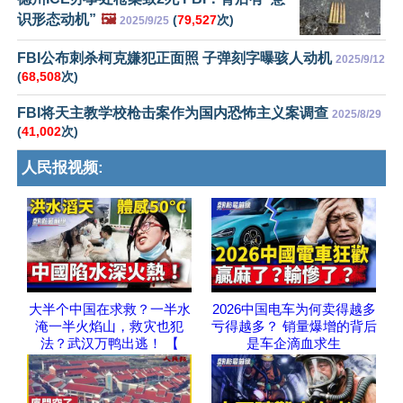
识形态动机”
🖼️
(
79,527
次)
2025/9/25
FBI公布刺杀柯克嫌犯正面照 子弹刻字曝骇人动机
2025/9/12
(
68,508
次)
FBI将天主教学校枪击案作为国内恐怖主义案调查
2025/8/29
(
41,002
次)
人民报视频:
大半个中国在求救？一半水
2026中国电车为何卖得越多
淹一半火焰山，救灾也犯
亏得越多？ 销量爆增的背后
法？武汉万鸭出逃！ 【
是车企滴血求生