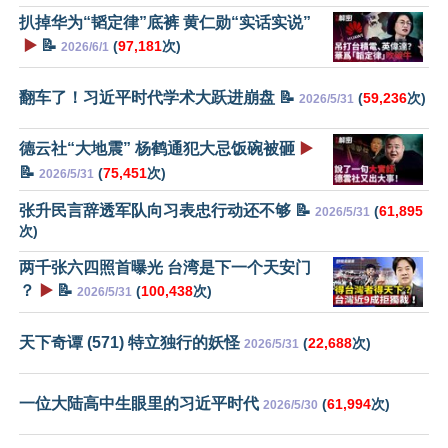
扒掉华为“韬定律”底裤 黄仁勋“实话实说”
▶️
📝
(
97,181
次)
2026/6/1
翻车了！习近平时代学术大跃进崩盘 📝
(
59,236
次)
2026/5/31
德云社“大地震” 杨鹤通犯大忌饭碗被砸
▶️
📝
(
75,451
次)
2026/5/31
张升民言辞透军队向习表忠行动还不够 📝
(
61,895
2026/5/31
次)
两千张六四照首曝光 台湾是下一个天安门
？
▶️
📝
(
100,438
次)
2026/5/31
天下奇谭 (571) 特立独行的妖怪
(
22,688
次)
2026/5/31
一位大陆高中生眼里的习近平时代
(
61,994
次)
2026/5/30