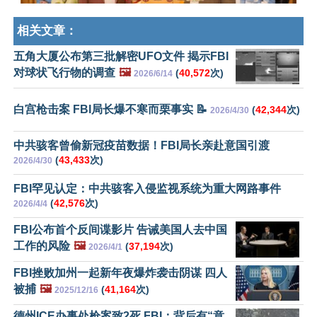
相关文章：
五角大厦公布第三批解密UFO文件 揭示FBI
对球状飞行物的调查
🖼️
(
40,572
次)
2026/6/14
白宫枪击案 FBI局长爆不寒而栗事实 📝
(
42,344
次)
2026/4/30
中共骇客曾偷新冠疫苗数据！FBI局长亲赴意国引渡
(
43,433
次)
2026/4/30
FBI罕见认定：中共骇客入侵监视系统为重大网路事件
(
42,576
次)
2026/4/4
FBI公布首个反间谍影片 告诫美国人去中国
工作的风险
🖼️
(
37,194
次)
2026/4/1
FBI挫败加州一起新年夜爆炸袭击阴谋 四人
被捕
🖼️
(
41,164
次)
2025/12/16
德州ICE办事处枪案致2死 FBI：背后有“意