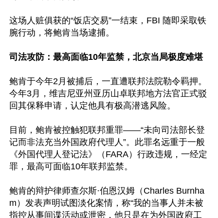
这场人赃俱获的“饭店交易”一结束，FBI 随即采取铁
腕行动，将鲍肯当场逮捕。

司法攻防：最高面临10年监禁，北京当局极度难堪
鲍肯于今年2月被捕后，一直遭联邦法院勒令羁押。
今年3月，维吉尼亚州亚历山卓联邦地方法官正式驳
回其保释申请，认定他具有极高潜逃风险。

目前，鲍肯被控触犯联邦重罪——“未向司法部长登
记而非法充当外国政府代理人”。此罪名远重于一般
《外国代理人登记法》（FARA）行政违规，一经定
罪，最高可面临10年联邦监禁。

鲍肯的辩护律师查尔斯·伯恩汉姆（Charles Burnha
m）发表声明试图淡化案情，称“我的当事人并未被
指控从事间谍活动或泄密，他只是在为外国政府工