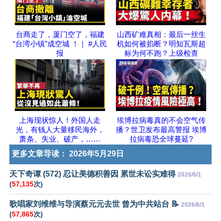
台商走了，厦门空了，福建
山西矿难真相：最后一丝生
“台湾小镇”成空城 ！｜ #人民
机如何被掐断？明知瓦斯超
报
标为何不跑？上级检查
上海现状惊人！外国人走
埃博拉病毒真的不会空气传
光，有钱人大量移民海外，
播？世卫发布最高警报 埃博
萧条、失业、破产，……
拉病毒恐全球蔓延?
更多文章导读：
2026年5月29日
天下奇谭 (572) 忍让美德积善因 累世未讼实难得
2026/6/1
(
57,135
次)
歌唱家刘维维与导演蔡元元去世 曾为中共站台 📝
2026/6/1
(
57,865
次)