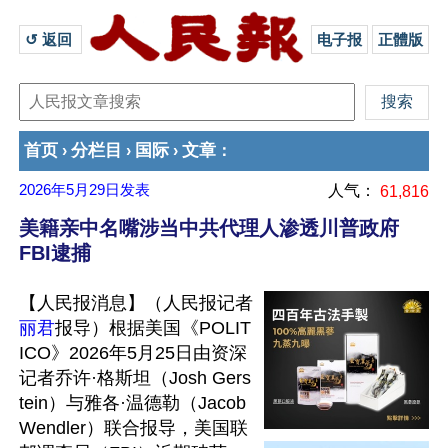
↺ 返回 
电子报
正體版
首页
分栏目
国际
文章
›
›
›
：
2026年5月29日
发表
人气：
61,816
美籍亲中名嘴涉当中共代理人渗透川普政府
FBI逮捕
【人民报消息】（人民报记者
丽君
报导）根据美国《POLIT
ICO》2026年5月25日由资深
记者乔许·格斯坦（Josh Gers
tein）与雅各·温德勒（Jacob 
Wendler）联合报导，美国联