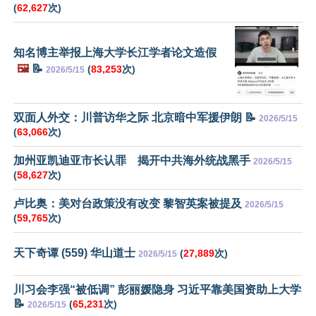
(
62,627
次)
知名博主举报上海大学长江学者论文造假
🖼️
📝
(
83,253
次)
2026/5/15
双面人外交：川普访华之际 北京暗中军援伊朗 📝
2026/5/15
(
63,066
次)
加州亚凯迪亚市长认罪 揭开中共海外统战黑手
2026/5/15
(
58,627
次)
卢比奥：美对台政策没有改变 黎智英案被提及
2026/5/15
(
59,765
次)
天下奇谭 (559) 华山道士
(
27,889
次)
2026/5/15
川习会李强“被低调” 彭丽媛隐身 习近平靠美国资助上大学
📝
(
65,231
次)
2026/5/15