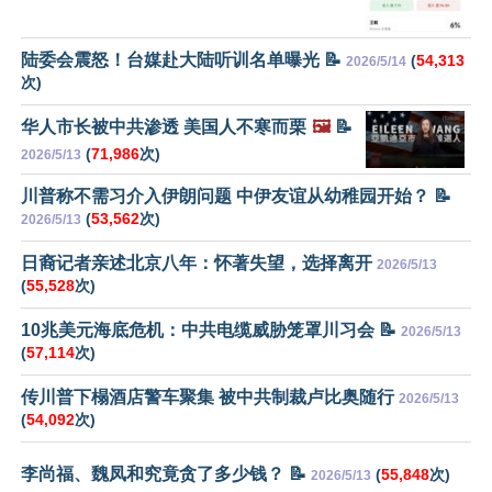
陆委会震怒！台媒赴大陆听训名单曝光 📝
(
54,313
2026/5/14
次)
华人市长被中共渗透 美国人不寒而栗
🖼️
📝
(
71,986
次)
2026/5/13
川普称不需习介入伊朗问题 中伊友谊从幼稚园开始？ 📝
(
53,562
次)
2026/5/13
日裔记者亲述北京八年：怀著失望，选择离开
2026/5/13
(
55,528
次)
10兆美元海底危机：中共电缆威胁笼罩川习会 📝
2026/5/13
(
57,114
次)
传川普下榻酒店警车聚集 被中共制裁卢比奥随行
2026/5/13
(
54,092
次)
李尚福、魏凤和究竟贪了多少钱？ 📝
(
55,848
次)
2026/5/13