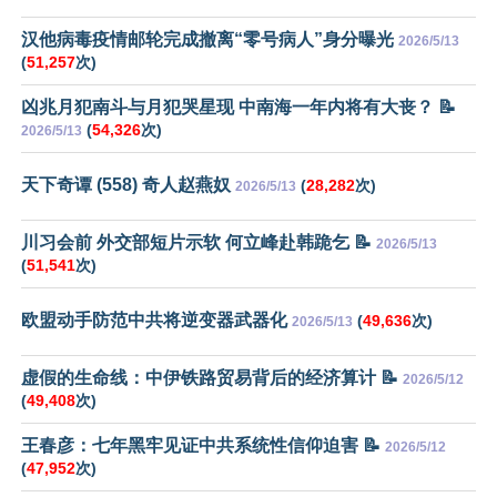
汉他病毒疫情邮轮完成撤离“零号病人”身分曝光
2026/5/13
(
51,257
次)
凶兆月犯南斗与月犯哭星现 中南海一年内将有大丧？ 📝
(
54,326
次)
2026/5/13
天下奇谭 (558) 奇人赵燕奴
(
28,282
次)
2026/5/13
川习会前 外交部短片示软 何立峰赴韩跪乞 📝
2026/5/13
(
51,541
次)
欧盟动手防范中共将逆变器武器化
(
49,636
次)
2026/5/13
虚假的生命线：中伊铁路贸易背后的经济算计 📝
2026/5/12
(
49,408
次)
王春彦：七年黑牢见证中共系统性信仰迫害 📝
2026/5/12
(
47,952
次)