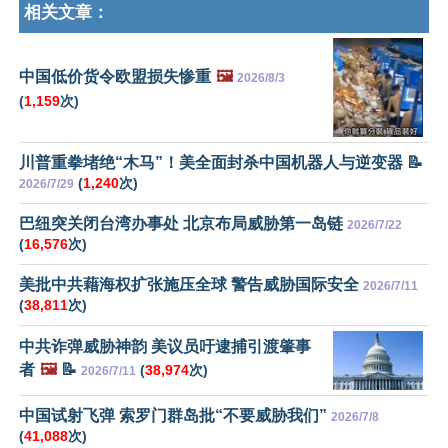
相关文章：
中国低价货令欧盟损失惨重
🖼️
2026/8/3
(
1,159
次)
川普重拳堵绝“木马”！美全面封杀中国机器人与逆变器 📝
(
1,240
次)
2026/7/29
巴纽突关闭台湾办事处 北京布局威胁第一岛链
2026/7/22
(
16,576
次)
美批中共藉海权扩张施压全球 警告威胁国际安全
2026/7/11
(
38,811
次)
中共诈弹威胁神韵 美议员吁逮捕引渡肇事
者
🖼️
📝
(
38,974
次)
2026/7/11
中国试射飞弹 索罗门群岛批“不要威胁我们”
2026/7/8
(
41,088
次)