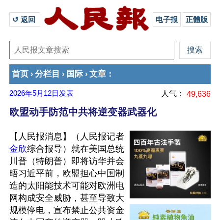
↺ 返回 
电子报
正體版
首页
分栏目
国际
文章
›
›
›
：
2026年5月12日
发表
人气：
49,636
欧盟动手防范中共将逆变器武器化
【人民报消息】（人民报记者
金欣
综合报导）就在美国总统
川普（特朗普）即将访华并会
晤习近平前，欧盟担心中国制
造的太阳能技术可能对欧洲电
网构成安全威胁，甚至导致大
规模停电，宣布禁止公共资金