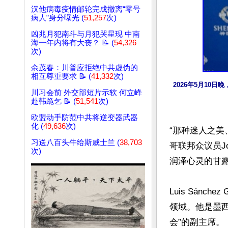
汉他病毒疫情邮轮完成撤离“零号
病人”身分曝光 (
51,257
次)
凶兆月犯南斗与月犯哭星现 中南
海一年内将有大丧？ 📝 (
54,326
次)
余茂春：川普应拒绝中共虚伪的
相互尊重要求 📝 (
41,332
次)
2026年5月10日
川习会前 外交部短片示软 何立峰
赴韩跪乞 📝 (
51,541
次)
欧盟动手防范中共将逆变器武器
化 (
49,636
次)
“那种迷人之
习送八百头牛给斯威士兰 (
38,703
哥联邦众议员Jos
次)
润泽心灵的甘
Luis Sán
领域。他是墨西哥
会”的副主席。
