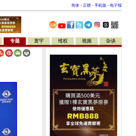
简体
-
正體
-
手机版
-
电子报
专题
寰宇
维权
视频
杂谈