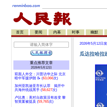
首页
要闻
内幕
时事
幽默
2026年5月12日
瓜达拉哈拉
重点推荐文章
2026年5月12日
双面人外交：川普访华之际 北京
暗中军援伊朗 📝 (
63,066
次)
加州亚凯迪亚市长认罪 揭开中
共海外统战黑手 (
58,627
次)
卢比奥：美对台政策没有改变 黎
智英案被提及 (
59,765
次)