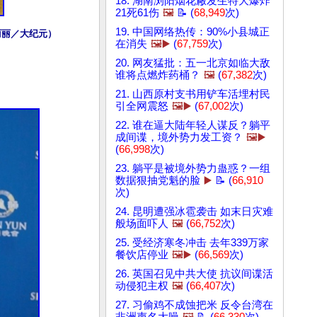
18. 湖南浏阳烟花厰发生特大爆炸
21死61伤
🖼️
📝 (
68,949
次)
19. 中国网络热传：90%小县城正
于丽丽／大纪元）
在消失
🖼️▶️
(
67,759
次)
20. 网友猛批：五一北京如临大敌
谁将点燃炸药桶？
🖼️
(
67,382
次)
21. 山西原村支书用铲车活埋村民
引全网震怒
🖼️▶️
(
67,002
次)
22. 谁在逼大陆年轻人谋反？躺平
成间谍，境外势力发工资？
🖼️▶️
(
66,998
次)
23. 躺平是被境外势力蛊惑？一组
数据狠抽党魁的脸
▶️
📝 (
66,910
次)
24. 昆明遭强冰雹袭击 如末日灾难
般场面吓人
🖼️
(
66,752
次)
25. 受经济寒冬冲击 去年339万家
餐饮店停业
🖼️▶️
(
66,569
次)
26. 英国召见中共大使 抗议间谍活
动侵犯主权
🖼️
(
66,407
次)
27. 习偷鸡不成蚀把米 反令台湾在