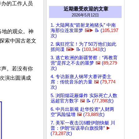
举办的工作人员
近期最受欢迎的文章
2026年5月12日
1. 大陆网友“箭射龙袍猪头” 中南
海那位连发噩梦
🖼️▶️
📝 (
105,197
各地的观众。神
次)
探索中国古老文
2. 疯狂挖宝！为了50万他们如此
抓间谍
🖼️▶️
📝 (
103,343
次)
3. 逃亡欧洲的新疆警察：“再教育
营”是挥之不去的噩梦
🖼️
(
89,279
掌声。若没有你
次)
4. 专访新唐人钢琴大赛评委主
次演出圆满成
席：传统音乐的力量
🖼️
(
79,774
次)
5. 浏阳烟花厰爆炸 实际死亡人数
远超官方数字
🖼️
📝 (
77,398
次)
6. 中共出新规 赴华投资“人财两
空”风险猛增
🖼️
(
73,889
次)
7. 美军一夜击沉6艘伊朗快艇 川
普：伊朗“应该举白旗投降”
▶️
(
73,287
次)