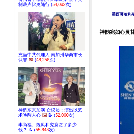
制裁卢比奥随行 (
54,092
次)
墨西哥哈利斯科
神韵宛如心灵
充当中共代理人 南加州华裔市长
认罪
🖼️
(
48,258
次)
神韵东京加演 众议员：演出以艺
术唤醒人心
🖼️
📝 (
52,060
次)
李尚福、魏凤和究竟贪了多少
钱？ 📝 (
55,848
次)