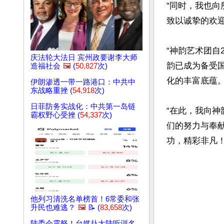
“同时，我也
致以诚挚的欢迎
“神韵艺术团自
庆法轮大法日 宾州政要谢李大师
韵已成为备受
造福社会
🖼️
(
50,827
次)
化的丰富底蕴。”
伊朗渗透一带一路港口：中共中
东战略重挫 (
54,918
次)
日菲防务实战化：中共第一岛链
“在此，我向
霸权野心受挫 (
54,337
次)
们的努力与奉
功，精彩非凡！
他列习清洗名单榜首！6常委和张
升民也难逃？
🖼️
📝 (
83,658
次)
陆委会震怒！台媒赴大陆听训名