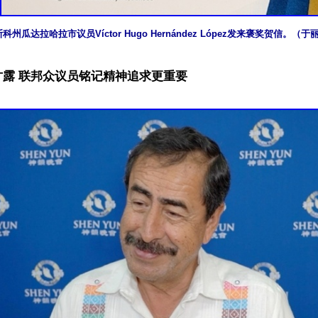
州瓜达拉哈拉市议员Víctor Hugo Hernández López发来褒奖贺信。（
甘露 联邦众议员铭记精神追求更重要