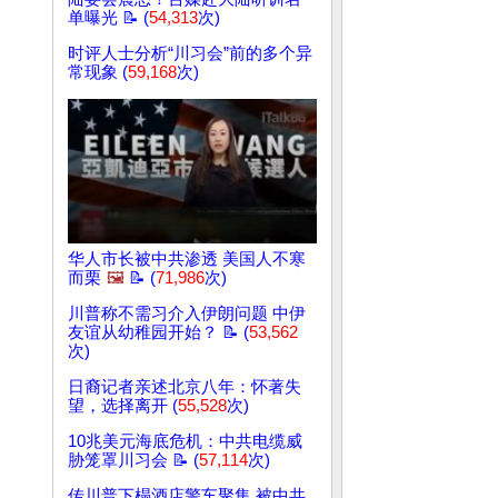
单曝光 📝 (
54,313
次)
时评人士分析“川习会”前的多个异
常现象 (
59,168
次)
华人市长被中共渗透 美国人不寒
而栗
🖼️
📝 (
71,986
次)
川普称不需习介入伊朗问题 中伊
友谊从幼稚园开始？ 📝 (
53,562
次)
日裔记者亲述北京八年：怀著失
望，选择离开 (
55,528
次)
10兆美元海底危机：中共电缆威
胁笼罩川习会 📝 (
57,114
次)
传川普下榻酒店警车聚集 被中共