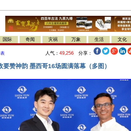
国际
奇闻
灾祸
万象
生活
文化
人气：
49,256
分享：
发表
政要赞神韵 墨西哥16场圆满落幕（多图）