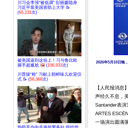
川习会李强“被低调” 彭丽媛隐身
习近平靠美国资助上大学 📝
(
65,231
次)
被美国逼到这份上！习与鲁比欧
2026年5月10日晚
握手超尴尬
🖼️
(
106,933
次)
川普拔“枪” 习献上朝鲜味儿欢迎仪
式 📝 (
58,368
次)
【人民报消息】
声经久不息，
Santander表
ARTES ESCÉ
一场演出圆满
协助开办中共海外警务站 纽约华