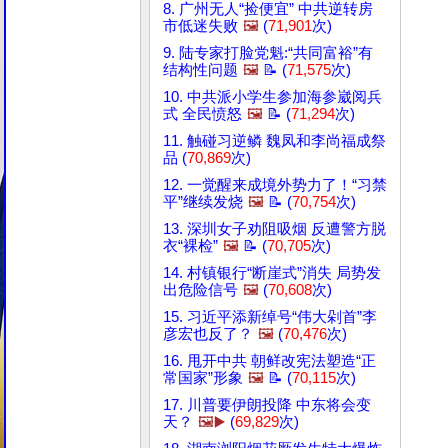
8. 广州无人“捡便宜” 中共逆转房
市低迷失败
🖼️
(
71,901
次)
9. 陆专家打脸党魁:“共同富裕”有
结构性问题
🖼️
📝 (
71,575
次)
10. 中共派小学生参加海参崴阅兵
式 全民愤怒
🖼️
📝 (
71,294
次)
11. 触碰习逆鳞 魏凤和李尚福成祭
品 (
70,869
次)
12. 一觉醒来成境外势力了！“习禁
平”继续发烧
🖼️
📝 (
70,754
次)
13. 深圳女子劝阻吸烟 反遭警方脱
衣“裸检”
🖼️
📝 (
70,705
次)
14. 村镇银行“断崖式”消失 局势发
出危险信号
🖼️
(
70,608
次)
15. 习近平添新绰号“伟大剁首”李
彦宏也反了？
🖼️
(
70,476
次)
16. 甩开中共 朝鲜改宪法塑造“正
常国家”形象
🖼️
📝 (
70,115
次)
17. 川普要伊朗投降 中东将会变
天？
🖼️▶️
(
69,829
次)