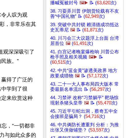
播喊冤被封号
🖼️▶️
📝 (
63,620
次)
38. 习耍弄川普 伊朗货轮载有不友
术令人叹为观
善“中国礼物” 📝 (
62,949
次)
彩，非常乐在其
39. 突破中共封锁 赖清德成功抵达
史瓦蒂尼
🖼️
📝 (
61,871
次)
40. 川习会三大议题浮上台面 台湾
居首位
🖼️
(
61,491
次)
值观深深吸引了
41. 白宫记者晚宴爆枪响 川普公布
枪手照及相关视频
🖼️▶️
📝
族。”

(
60,515
次)
42. 中共“蓝金黄”渗透美政界 地方
政要成猎物
🖼️
📝 (
57,172
次)
，赢得了广泛的
43. 二十一大人事布局四大版本 常
出中学到了很
委最新名单流出 📝 (
56,297
次)
决定来欣赏这种
44. 习禁评 改称“习禁躺平” 靶场惊
现射杀猪头皇帝
🖼️
📝 (
55,470
次)
45. 习近平引蛇出洞，蔡奇五中全
会接班是骗局？ (
54,716
次)
46. 中共俩防长遭重判 分析：为推
分难忘，“一切都非
出张又侠做铺垫？ (
53,597
次)
力与如此众多的