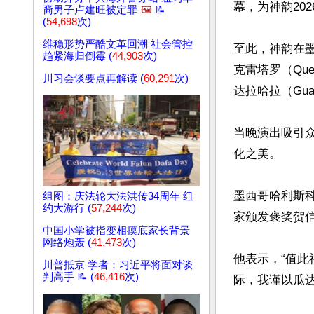
幕，为神韵20
裔男子卢建旺被定罪
🖼️
📝
(
54,698
次)
维稳形势严酷文革回潮 社会管控
至此，神韵在墨
趋紧海归倒霉 (
44,903
次)
克雷塔罗（Quer
川习会谈要点再解读 (
60,291
次)
达拉哈拉（Gua
当晚演出吸引
化之美。

墨西哥哈利斯科州瓜
组图：庆法轮大法洪传34周年 纽
约大游行 (
57,244
次)
家颁发褒奖贺信
中国小学被指变相摸底家长背景
网络炮轰 (
41,473
次)
他表示，“值此
川普抵京 学者：习近平将面对谈
判高手 📝 (
46,416
次)
际，我谨以瓜达拉