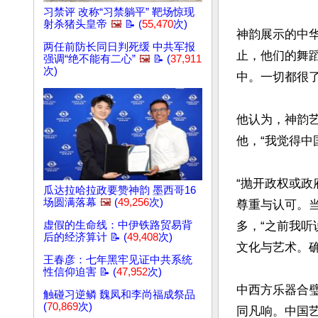
习禁评 改称“习禁躺平” 靶场惊现
射杀猪头皇帝
🖼️
📝 (
55,470
次)
神韵展示的中
两任前防长同日判死缓 中共军报
止，他们的舞
强调“绝不能有二心”
🖼️
📝 (
37,911
次)
中。一切都很了
他认为，神韵
他，“我觉得中
“抛开政权或
瓜达拉哈拉政要赞神韵 墨西哥16
场圆满落幕
🖼️
(
49,256
次)
尊重与认可。
虚假的生命线：中伊铁路贸易背
多，“之前我
后的经济算计 📝 (
49,408
次)
文化与艺术。确
王春彦：七年黑牢见证中共系统
性信仰迫害 📝 (
47,952
次)
中西方乐器合璧的
触碰习逆鳞 魏凤和李尚福成祭品
(
70,869
次)
同凡响。中国