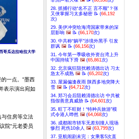
非洲声名大噪
🖼️
📝 (
66,330
次)
28. 抓捕行动“名不正 言不顺”？张
又侠掌握习太多秘密 📝 (
66,192
次)
29. 美伊冲突给海湾国家带来的深
层影响
🖼️
📝 (
66,170
次)
30. 中共称“躺平”涉境外黑手 引发
群讽
🖼️
📝 (
66,156
次)
团在墨西哥瓜达拉哈拉大学
31. 今年第一季吸收外资台湾上升
中国持续下滑
🖼️
(
65,861
次)
32. 北京疯狂阻扰赖清德出访 习太
急太不成熟
🖼️
📝 (
65,202
次)
的一点。”墨西
33. 屋漏偏逢夜雨 陕西多地突降大
雪
🖼️
📝 (
64,712
次)
情，并表示演出宛如
34. 郑习会后阻赖清德出访 中共被
指假善意真威胁 📝 (
64,601
次)
35. 旺丁不旺财！“特种兵旅游”模
式令港人哗然
🖼️
(
64,068
次)
权益与住房等立法
36. 成都闹市轿车无差别撞人现场
众议院“元老委员
惨烈 死伤10余人
🖼️
(
63,799
次)
37. 亚航闹剧未完：女乘客5次直