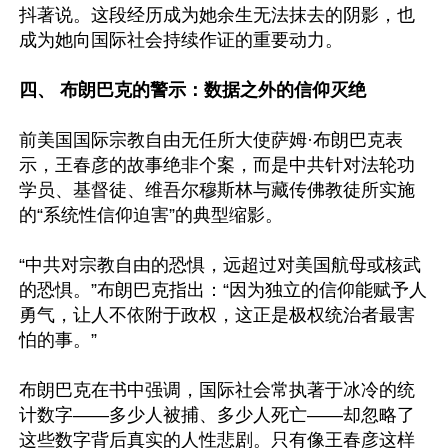
抖著说。这段经历成为她余生无法抹去的阴影，也
成为她向国际社会持续作证的重要动力。

四、 布朗巴克的警示：数据之外的信仰灭绝 
前美国国际宗教自由无任所大使萨姆·布朗巴克表
示，王春彦的故事绝非个案，而是中共针对法轮功
学员、基督徒、维吾尔穆斯林与藏传佛教徒所实施
的“系统性信仰迫害”的典型缩影。 

“中共对宗教自由的恐惧，远超过对美国航母或核武
的恐惧。”布朗巴克指出：“因为独立的信仰能赋予人
勇气，让人不依附于政权，这正是极权统治者最害
怕的事。”  

布朗巴克在书中强调，国际社会常执著于冰冷的统
计数字——多少人被捕、多少人死亡——却忽略了
这些数字背后真实的人性悲剧。只有像王春彦这样