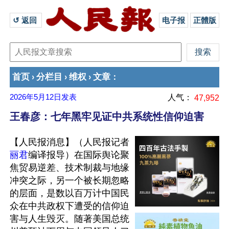
↺ 返回 
电子报
正體版
首页
分栏目
维权
文章
›
›
›
：
2026年5月12日
发表
人气：
47,952
王春彦：七年黑牢见证中共系统性信仰迫害
【人民报消息】（人民报记者
丽君
编译报导）在国际舆论聚
焦贸易逆差、技术制裁与地缘
冲突之际，另一个被长期忽略
的层面，是数以百万计中国民
众在中共政权下遭受的信仰迫
害与人生毁灭。随著美国总统