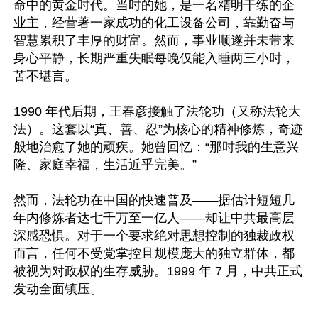
命中的黄金时代。当时的她，是一名精明干练的企
业主，经营著一家成功的化工设备公司，靠勤奋与
智慧累积了丰厚的财富。然而，事业顺遂并未带来
身心平静，长期严重失眠每晚仅能入睡两三小时，
苦不堪言。 

1990 年代后期，王春彦接触了法轮功（又称法轮大
法）。这套以“真、善、忍”为核心的精神修炼，奇迹
般地治愈了她的顽疾。她曾回忆：“那时我的生意兴
隆、家庭幸福，生活近乎完美。”   

然而，法轮功在中国的快速普及——据估计短短几
年内修炼者达七千万至一亿人——却让中共最高层
深感恐惧。对于一个要求绝对思想控制的独裁政权
而言，任何不受党掌控且规模庞大的独立群体，都
被视为对政权的生存威胁。1999 年 7 月，中共正式
发动全面镇压。  
