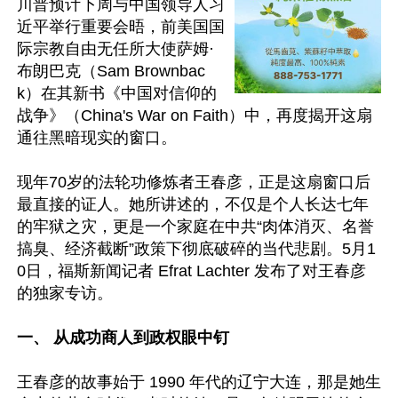
川普预计下周与中国领导人习
近平举行重要会晤，前美国国
际宗教自由无任所大使萨姆·
布朗巴克（Sam Brownbac
k）在其新书《中国对信仰的
战争》（China's War on Faith）中，再度揭开这扇
通往黑暗现实的窗口。

现年70岁的法轮功修炼者王春彦，正是这扇窗口后
最直接的证人。她所讲述的，不仅是个人长达七年
的牢狱之灾，更是一个家庭在中共“肉体消灭、名誉
搞臭、经济截断”政策下彻底破碎的当代悲剧。5月1
0日，福斯新闻记者 Efrat Lachter 发布了对王春彦
的独家专访。

一、 从成功商人到政权眼中钉
王春彦的故事始于 1990 年代的辽宁大连，那是她生