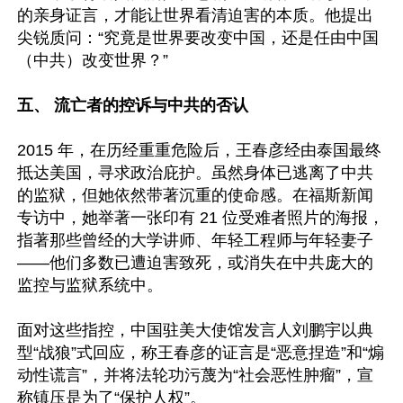
的亲身证言，才能让世界看清迫害的本质。他提出
尖锐质问：“究竟是世界要改变中国，还是任由中国
（中共）改变世界？”

五、 流亡者的控诉与中共的否认 
2015 年，在历经重重危险后，王春彦经由泰国最终
抵达美国，寻求政治庇护。虽然身体已逃离了中共
的监狱，但她依然带著沉重的使命感。在福斯新闻
专访中，她举著一张印有 21 位受难者照片的海报，
指著那些曾经的大学讲师、年轻工程师与年轻妻子
——他们多数已遭迫害致死，或消失在中共庞大的
监控与监狱系统中。 

面对这些指控，中国驻美大使馆发言人刘鹏宇以典
型“战狼”式回应，称王春彦的证言是“恶意捏造”和“煽
动性谎言”，并将法轮功污蔑为“社会恶性肿瘤”，宣
称镇压是为了“保护人权”。
