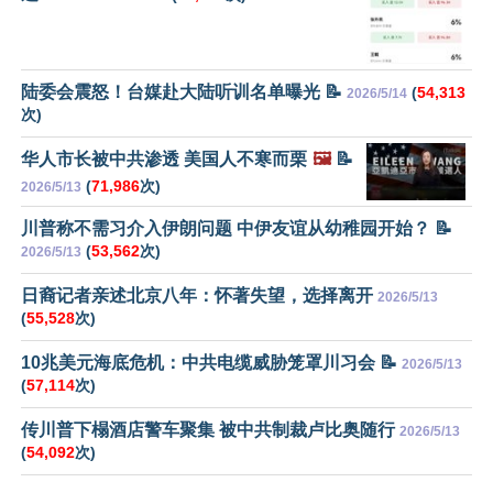
陆委会震怒！台媒赴大陆听训名单曝光 📝
(
54,313
2026/5/14
次)
华人市长被中共渗透 美国人不寒而栗
🖼️
📝
(
71,986
次)
2026/5/13
川普称不需习介入伊朗问题 中伊友谊从幼稚园开始？ 📝
(
53,562
次)
2026/5/13
日裔记者亲述北京八年：怀著失望，选择离开
2026/5/13
(
55,528
次)
10兆美元海底危机：中共电缆威胁笼罩川习会 📝
2026/5/13
(
57,114
次)
传川普下榻酒店警车聚集 被中共制裁卢比奥随行
2026/5/13
(
54,092
次)