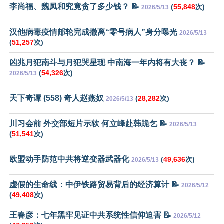
李尚福、魏凤和究竟贪了多少钱？ 📝
(
55,848
次)
2026/5/13
汉他病毒疫情邮轮完成撤离“零号病人”身分曝光
2026/5/13
(
51,257
次)
凶兆月犯南斗与月犯哭星现 中南海一年内将有大丧？ 📝
(
54,326
次)
2026/5/13
天下奇谭 (558) 奇人赵燕奴
(
28,282
次)
2026/5/13
川习会前 外交部短片示软 何立峰赴韩跪乞 📝
2026/5/13
(
51,541
次)
欧盟动手防范中共将逆变器武器化
(
49,636
次)
2026/5/13
虚假的生命线：中伊铁路贸易背后的经济算计 📝
2026/5/12
(
49,408
次)
王春彦：七年黑牢见证中共系统性信仰迫害 📝
2026/5/12