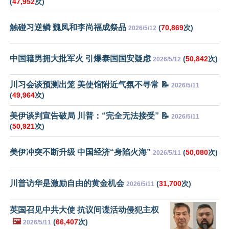
(
47,952
次)
触碰习逆鳞 魏凤和李尚福成祭品
(
70,869
次)
2026/5/12
中国籍男拥大批军火 引爆泰国国安疑虑
(
50,842
次)
2026/5/12
川习会谈预测出笼 美使馆附近气氛不寻常 📝
2026/5/11
(
49,964
次)
美伊谈判宣告破局 川普：“完全无法接受” 📝
2026/5/11
(
50,921
次)
美伊冲突不断升级 中国经济“身陷火海”
(
50,080
次)
2026/5/11
川普访华是激励自由的黄金机会
(
31,700
次)
2026/5/11
英国召见中共大使 抗议间谍活动侵犯主权
🖼️
(
66,407
次)
2026/5/11