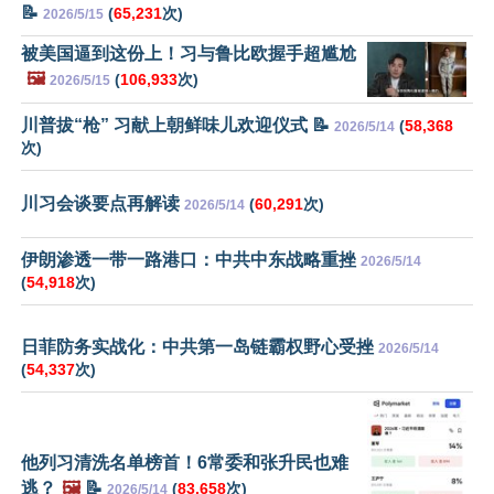
📝
(
65,231
次)
2026/5/15
被美国逼到这份上！习与鲁比欧握手超尴尬
🖼️
(
106,933
次)
2026/5/15
川普拔“枪” 习献上朝鲜味儿欢迎仪式 📝
(
58,368
2026/5/14
次)
川习会谈要点再解读
(
60,291
次)
2026/5/14
伊朗渗透一带一路港口：中共中东战略重挫
2026/5/14
(
54,918
次)
日菲防务实战化：中共第一岛链霸权野心受挫
2026/5/14
(
54,337
次)
他列习清洗名单榜首！6常委和张升民也难
逃？
🖼️
📝
(
83,658
次)
2026/5/14