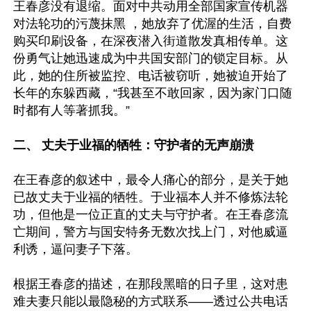
王春彦没有退缩。面对中共动用全部国家宣传机器
对法轮功的污蔑抹黑 ，她放弃了优渥的生活，自费
购买印刷设备，在深夜潜入街道散发真相传单。这
份勇气让她迅速成为中共国安部门的锁定目标。从
此，她的住所被监控、电话被窃听，她被迫开始了
长年的东躲西藏，“我甚至不敢回家，因为家门口随
时都有人等著抓我。” 

二、 丈夫于业福的牺牲：守护者的无声崩溃 
在王春彦的叙述中，最令人痛心的部分，是关于她
已故丈夫于业福的牺牲。于业福本人并不修炼法轮
功，但他是一位正直的丈夫与守护者。在王春彦流
亡期间，警方与国安特务无数次找上门，对他威逼
利诱，逼问妻子下落。 

根据王春彦的描述，在那段黑暗的日子里，这对患
难夫妻只能以最隐秘的方式联系——透过公共电话