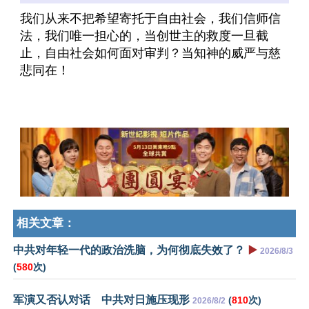
我们从来不把希望寄托于自由社会，我们信师信
法，我们唯一担心的，当创世主的救度一旦截
止，自由社会如何面对审判？当知神的威严与慈
悲同在！
相关文章：
中共对年轻一代的政治洗脑，为何彻底失效了？
▶️
2026/8/3
(
580
次)
军演又否认对话 中共对日施压现形
(
810
次)
2026/8/2