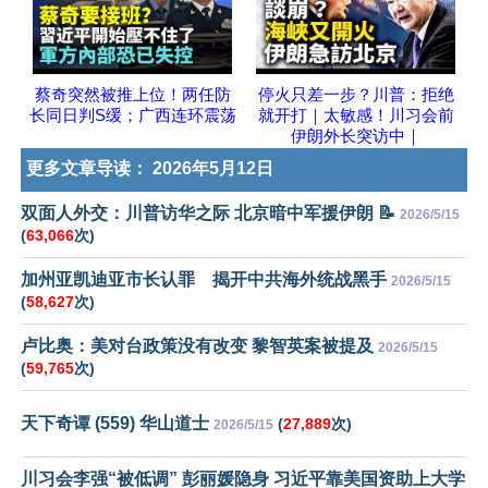
蔡奇突然被推上位！两任防
停火只差一步？川普：拒绝
长同日判S缓；广西连环震荡
就开打｜太敏感！川习会前
伊朗外长突访中｜
更多文章导读：
2026年5月12日
双面人外交：川普访华之际 北京暗中军援伊朗 📝
2026/5/15
(
63,066
次)
加州亚凯迪亚市长认罪 揭开中共海外统战黑手
2026/5/15
(
58,627
次)
卢比奥：美对台政策没有改变 黎智英案被提及
2026/5/15
(
59,765
次)
天下奇谭 (559) 华山道士
(
27,889
次)
2026/5/15
川习会李强“被低调” 彭丽媛隐身 习近平靠美国资助上大学