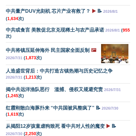
中共量产DUV光刻机 芯片产业有救了？
▶️
📝
2026/8/1
(
1,634
次)
中共或食言 美敦促北京兑现稀土与农产品承诺
(
955
2026/8/1
次)
中共将镇压延伸海外 民主国家全面反制
🖼️
(
1,873
次)
2026/7/31
人造盛世背后：中共打造古镇热潮与历史记忆之争
(
1,213
次)
2026/7/31
揭中共远洋渔队恶行 滥捕、侵权又规避究责
2026/7/31
(
1,245
次)
红霞刚散白海豚扑来 “中共国被风整疯了” 📝
2026/7/30
(
1,619
次)
从揭阳12岁孩童虐狗致死 看中共对人性的魔变
▶️
📝
(
2,250
次)
2026/7/30