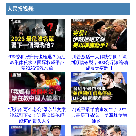
人民报视频:
6常委和张升民也难逃？为活
川普放话一天解决伊朗！谈
命集体反水？国际权威平台
判濒临破裂，400公斤浓缩铀
曝2026清洗名单
成最大变数【
“我妈有两个老公”母亲节文案
习近平最怕的事发生了？中
被骂到下架！谁是这场伦理
共高层再清洗 ｜美军炸伊朗
崩坏的带头人？｜
油轮 ｜