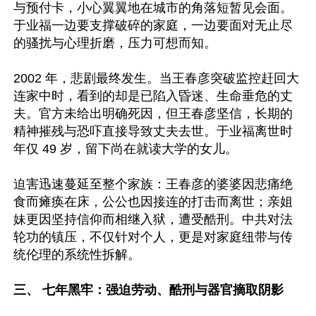
与预付卡，小心翼翼地在城市的角落短暂见会面。
于业福一边要支撑破碎的家庭，一边要面对无止尽
的骚扰与心理折磨，压力可想而知。

2002 年，悲剧最终发生。当王春彦突破监控赶回大
连家中时，看到的却是已陷入昏迷、生命垂危的丈
夫。官方未给出明确死因，但王春彦坚信，长期的
精神摧残与恐吓直接导致丈夫去世。于业福离世时
年仅 49 岁，留下尚在就读大学的女儿。  

迫害迅速蔓延至整个家族：王春彦的婆婆因悲痛绝
食而瘫痪在床，公公也因接连的打击而离世；亲姐
妹更因坚持信仰而相继入狱，遭受酷刑。中共对法
轮功的镇压，不仅针对个人，更是对家庭纽带与传
统伦理的系统性拆解。

三、 七年黑牢：强迫劳动、酷刑与器官摘取阴影 