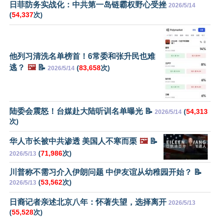
日菲防务实战化：中共第一岛链霸权野心受挫
2026/5/14
(
54,337
次)
他列习清洗名单榜首！6常委和张升民也难
逃？
🖼️
📝
(
83,658
次)
2026/5/14
陆委会震怒！台媒赴大陆听训名单曝光 📝
(
54,313
2026/5/14
次)
华人市长被中共渗透 美国人不寒而栗
🖼️
📝
(
71,986
次)
2026/5/13
川普称不需习介入伊朗问题 中伊友谊从幼稚园开始？ 📝
(
53,562
次)
2026/5/13
日裔记者亲述北京八年：怀著失望，选择离开
2026/5/13
(
55,528
次)