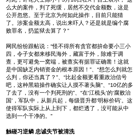
么大的案件，判了死缓，居然不交代金额数，这是
公开忽悠。至于北京为何如此操作，目前只能猜
了。涉案金额太高，说出来吓人？还是就是编个腐
败罪名，扔监狱去算了？”

网民纷纷跟帖说：“怪不得所有贪官都拚命要小三小
四，令子女都来移民海外，藏富于外，除难于调
查，更可避免一窝端，被查实有据罪证确凿！这就
是中国缺乏内销资金的根本原因！”、“想怎么判就怎
么判，你还当真了？”、“比起金额更看重政治信号
吧，这种黑箱操作确实让人摸不著头脑”、“10亿的多
了去了，没有一个判死刑的”、“在‘江梳头’的‘腐败治
国’，军队中，从新兵起，每级晋升都‘明标价码’。这
使得军队实际上从上到下，都烂透了，没可能从中
选到一个干净的。”

触碰习逆鳞 忠诚失节被清洗