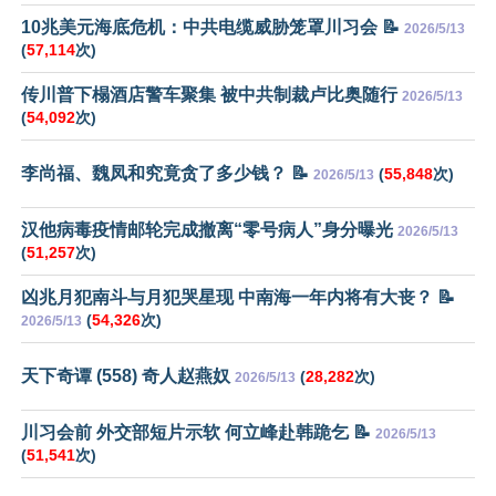
10兆美元海底危机：中共电缆威胁笼罩川习会 📝
2026/5/13
(
57,114
次)
传川普下榻酒店警车聚集 被中共制裁卢比奥随行
2026/5/13
(
54,092
次)
李尚福、魏凤和究竟贪了多少钱？ 📝
(
55,848
次)
2026/5/13
汉他病毒疫情邮轮完成撤离“零号病人”身分曝光
2026/5/13
(
51,257
次)
凶兆月犯南斗与月犯哭星现 中南海一年内将有大丧？ 📝
(
54,326
次)
2026/5/13
天下奇谭 (558) 奇人赵燕奴
(
28,282
次)
2026/5/13
川习会前 外交部短片示软 何立峰赴韩跪乞 📝
2026/5/13
(
51,541
次)