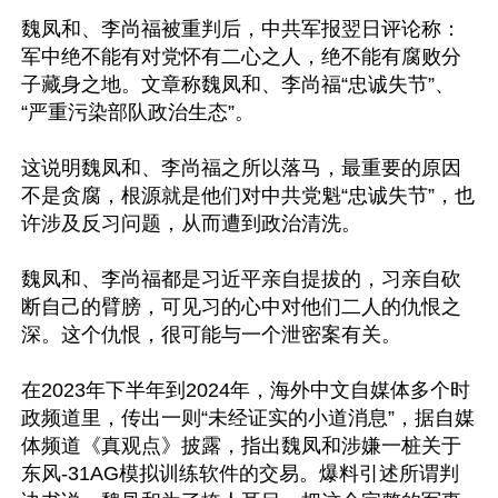
魏凤和、李尚福被重判后，中共军报翌日评论称：
军中绝不能有对党怀有二心之人，绝不能有腐败分
子藏身之地。文章称魏凤和、李尚福“忠诚失节”、
“严重污染部队政治生态”。

这说明魏凤和、李尚福之所以落马，最重要的原因
不是贪腐，根源就是他们对中共党魁“忠诚失节”，也
许涉及反习问题，从而遭到政治清洗。

魏凤和、李尚福都是习近平亲自提拔的，习亲自砍
断自己的臂膀，可见习的心中对他们二人的仇恨之
深。这个仇恨，很可能与一个泄密案有关。

在2023年下半年到2024年，海外中文自媒体多个时
政频道里，传出一则“未经证实的小道消息”，据自媒
体频道《真观点》披露，指出魏凤和涉嫌一桩关于
东风-31AG模拟训练软件的交易。爆料引述所谓判