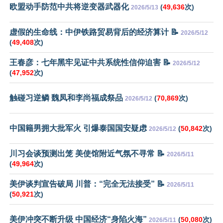
欧盟动手防范中共将逆变器武器化
(
49,636
次)
2026/5/13
虚假的生命线：中伊铁路贸易背后的经济算计 📝
2026/5/12
(
49,408
次)
王春彦：七年黑牢见证中共系统性信仰迫害 📝
2026/5/12
(
47,952
次)
触碰习逆鳞 魏凤和李尚福成祭品
(
70,869
次)
2026/5/12
中国籍男拥大批军火 引爆泰国国安疑虑
(
50,842
次)
2026/5/12
川习会谈预测出笼 美使馆附近气氛不寻常 📝
2026/5/11
(
49,964
次)
美伊谈判宣告破局 川普：“完全无法接受” 📝
2026/5/11
(
50,921
次)
美伊冲突不断升级 中国经济“身陷火海”
(
50,080
次)
2026/5/11