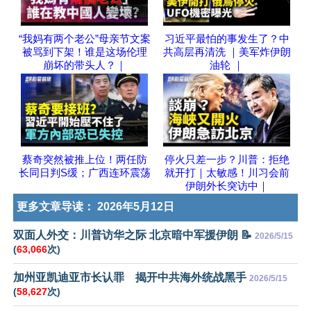
“我妈有两个老公”母亲节文案
习近平最怕的事发生了？中
被骂到下架！谁是这场伦理
共高层再清洗 ｜美军炸伊朗
崩坏的带头人？｜
油轮 ｜
蔡奇突然被推上位！两任防
停火只差一步？川普：拒绝
长同日判S缓；广西连环震荡
就开打｜太敏感！川习会前
伊朗外长突访中｜
更多文章导读：
2026年5月12日
双面人外交：川普访华之际 北京暗中军援伊朗 📝
2026/5/15
(
63,066
次)
加州亚凯迪亚市长认罪 揭开中共海外统战黑手
2026/5/15
(
58,627
次)