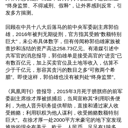
“终身监禁、不得减刑、假释”，让外界感到反常，引
发多方揣测。

回顾在中共十八大后落马的前中央军委副主席郭伯
雄，2016年被判无期徒刑，官方指其受贿“数额特别
巨大”，未公布具体数字，但有传闻称郭伯雄家族被
查抄和冻结的资产高达258.73亿元。有港媒引述中
共军官的消息报导，郭伯雄单是接受高官的“进贡”已
有数百亿元，加上买卖官位及土地等收入，估算不
少于千亿元，形容其贪污的数目之多“可救两个希
腊”。即使这样，郭伯雄也没有被判处“终身监禁”。

《凤凰周刊》曾报导，2015年3月死于膀胱癌的前军
委副主席徐才厚被抓捕后，当局宣称其“利用职务便
利，为他人晋升职务提供帮助，直接和通过家人收
受贿赂；利用职权为他人谋利，收受贿赂数额特别
巨大”。在徐才厚一处2000平方米豪宅的地下室发现
堆放的现金有美元、欧元、人民币，足足有1吨多