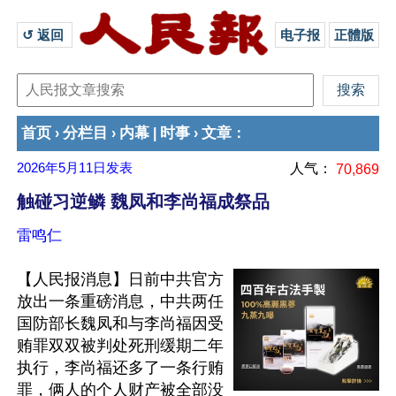
↺ 返回 
电子报
正體版
首页
分栏目
内幕
时事
文章
›
›
|
›
：
2026年5月11日
发表
人气：
70,869
触碰习逆鳞 魏凤和李尚福成祭品
雷鸣仁
【人民报消息】日前中共官方
放出一条重磅消息，中共两任
国防部长魏凤和与李尚福因受
贿罪双双被判处死刑缓期二年
执行，李尚福还多了一条行贿
罪，俩人的个人财产被全部没