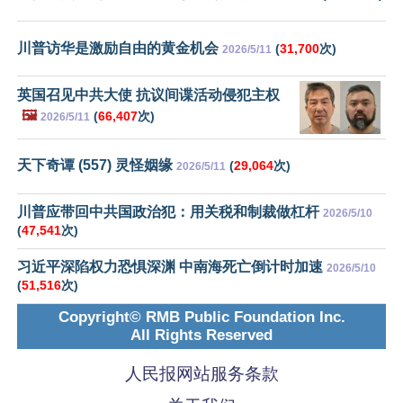
川普访华是激励自由的黄金机会
(
31,700
次)
2026/5/11
英国召见中共大使 抗议间谍活动侵犯主权
🖼️
(
66,407
次)
2026/5/11
天下奇谭 (557) 灵怪姻缘
(
29,064
次)
2026/5/11
川普应带回中共国政治犯：用关税和制裁做杠杆
2026/5/10
(
47,541
次)
习近平深陷权力恐惧深渊 中南海死亡倒计时加速
2026/5/10
(
51,516
次)
Copyright© RMB Public Foundation Inc.
All Rights Reserved
人民报网站服务条款