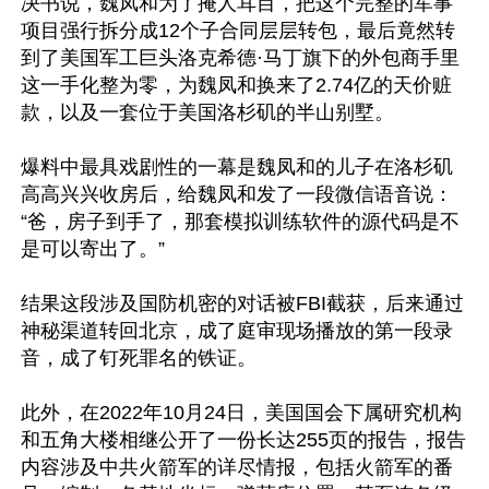
决书说，魏凤和为了掩人耳目，把这个完整的军事
项目强行拆分成12个子合同层层转包，最后竟然转
到了美国军工巨头洛克希德·马丁旗下的外包商手里 
这一手化整为零，为魏凤和换来了2.74亿的天价赃
款，以及一套位于美国洛杉矶的半山别墅。

爆料中最具戏剧性的一幕是魏凤和的儿子在洛杉矶
高高兴兴收房后，给魏凤和发了一段微信语音说：
“爸，房子到手了，那套模拟训练软件的源代码是不
是可以寄出了。”

结果这段涉及国防机密的对话被FBI截获，后来通过
神秘渠道转回北京，成了庭审现场播放的第一段录
音，成了钉死罪名的铁证。

此外，在2022年10月24日，美国国会下属研究机构
和五角大楼相继公开了一份长达255页的报告，报告
内容涉及中共火箭军的详尽情报，包括火箭军的番