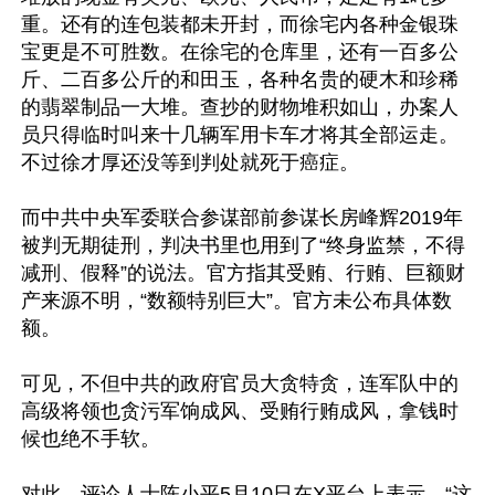
重。还有的连包装都未开封，而徐宅内各种金银珠
宝更是不可胜数。在徐宅的仓库里，还有一百多公
斤、二百多公斤的和田玉，各种名贵的硬木和珍稀
的翡翠制品一大堆。查抄的财物堆积如山，办案人
员只得临时叫来十几辆军用卡车才将其全部运走。
不过徐才厚还没等到判处就死于癌症。

而中共中央军委联合参谋部前参谋长房峰辉2019年
被判无期徒刑，判决书里也用到了“终身监禁，不得
减刑、假释”的说法。官方指其受贿、行贿、巨额财
产来源不明，“数额特别巨大”。官方未公布具体数
额。

可见，不但中共的政府官员大贪特贪，连军队中的
高级将领也贪污军饷成风、受贿行贿成风，拿钱时
候也绝不手软。

对此，评论人士陈小平5月10日在X平台上表示，“这