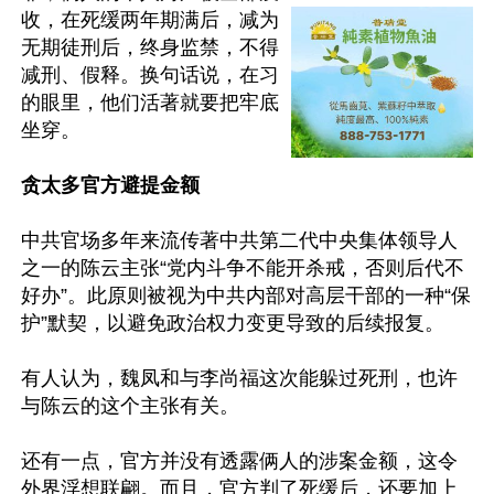
收，在死缓两年期满后，减为
无期徒刑后，终身监禁，不得
减刑、假释。换句话说，在习
的眼里，他们活著就要把牢底
坐穿。

贪太多官方避提金额
中共官场多年来流传著中共第二代中央集体领导人
之一的陈云主张“党内斗争不能开杀戒，否则后代不
好办”。此原则被视为中共内部对高层干部的一种“保
护”默契，以避免政治权力变更导致的后续报复。

有人认为，魏凤和与李尚福这次能躲过死刑，也许
与陈云的这个主张有关。

还有一点，官方并没有透露俩人的涉案金额，这令
外界浮想联翩。而且，官方判了死缓后，还要加上