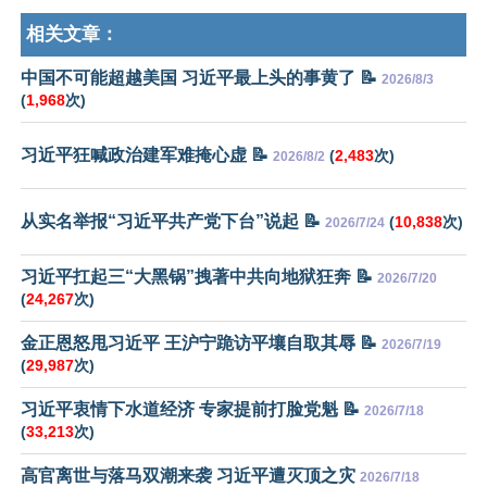
相关文章：
中国不可能超越美国 习近平最上头的事黄了 📝
2026/8/3
(
1,968
次)
习近平狂喊政治建军难掩心虚 📝
(
2,483
次)
2026/8/2
从实名举报“习近平共产党下台”说起 📝
(
10,838
次)
2026/7/24
习近平扛起三“大黑锅”拽著中共向地狱狂奔 📝
2026/7/20
(
24,267
次)
金正恩怒甩习近平 王沪宁跪访平壤自取其辱 📝
2026/7/19
(
29,987
次)
习近平衷情下水道经济 专家提前打脸党魁 📝
2026/7/18
(
33,213
次)
高官离世与落马双潮来袭 习近平遭灭顶之灾
2026/7/18