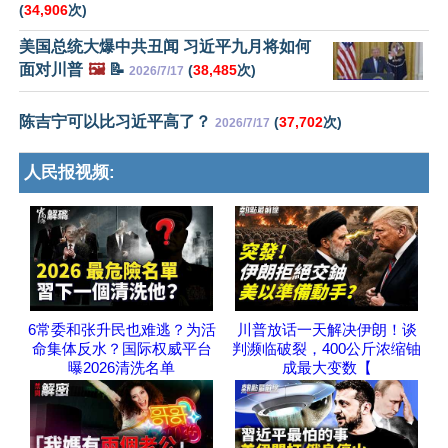
(
34,906
次)
美国总统大爆中共丑闻 习近平九月将如何
面对川普
🖼️
📝
(
38,485
次)
2026/7/17
陈吉宁可以比习近平高了？
(
37,702
次)
2026/7/17
人民报视频:
6常委和张升民也难逃？为活
川普放话一天解决伊朗！谈
命集体反水？国际权威平台
判濒临破裂，400公斤浓缩铀
曝2026清洗名单
成最大变数【