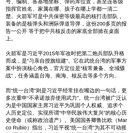
号、编制、各基地坐标、弹药库位置，甚至连各级
指挥官姓名、家属在哪、孩子在哪上学都一清二
楚。火箭军可是中共保密等级最高的核打击部队，
装备的是核弹头和洲际弹道导弹，这份200多页的报
告一公开 等于把中共核反击的家底全部掀在桌面
上。

火箭军是习近平2015年军改时把第二炮兵部队升格
而成，是“习亲自授旗组建”。它在武统台湾的军事方
案中扮演核心角色，官方定位是“核常兼备、全域慑
战”，任务涵盖台海、南海、核反击等多个方向。

而“统一台湾”则是习近平经常挂在嘴边的一句话，更
多次重申“不承诺放弃使用武力”。统一台湾被广泛认
为是中国国家主席习近平为巩固个人权威、追求个
人历史定位、实现所谓“中华民族伟大复兴”的核心历
史使命（或称政治遗产）。美国国务卿鲁比欧（Mar
co Rubio）指出，习近平视“统一台湾”为其不可动摇