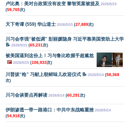
卢比奥：美对台政策没有改变 黎智英案被提及
2026/5/15
(
59,765
次)
天下奇谭 (559) 华山道士
(
27,889
次)
2026/5/15
川习会李强“被低调” 彭丽媛隐身 习近平靠美国资助上大学
📝
(
65,231
次)
2026/5/15
被美国逼到这份上！习与鲁比欧握手超尴尬
🖼️
(
106,933
次)
2026/5/15
川普拔“枪” 习献上朝鲜味儿欢迎仪式 📝
(
58,368
2026/5/14
次)
川习会谈要点再解读
(
60,291
次)
2026/5/14
伊朗渗透一带一路港口：中共中东战略重挫
2026/5/14
(
54,918
次)