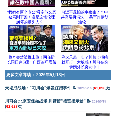
“我妈有两个老公”母亲节文案
习近平最怕的事发生了？中
被骂到下架！谁是这场伦理
共高层再清洗 ｜美军炸伊朗
崩坏的带头人？｜
油轮 ｜
蔡奇突然被推上位！两任防
停火只差一步？川普：拒绝
长同日判S缓；广西连环震荡
就开打｜太敏感！川习会前
伊朗外长突访中｜
更多文章导读：
2026年5月13日
天坛成战场：“习川会”爆发踩踏事件 📝
(
61,896
次)
2026/5/16
川习会 北京安保如战场 川普留“接班指示信” 📝
2026/5/15
(
62,627
次)