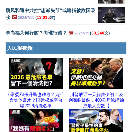
魏凤和遭中共控“忠诚失节”或暗指被敌国吸
收
🖼️
(
13,015
次)
2024/7/11
李尚福为何行贿？向谁行贿？
🖼️
(
33,240
次)
2024/7/4
人民报视频:
6常委和张升民也难逃？为活
川普放话一天解决伊朗！谈
命集体反水？国际权威平台
判濒临破裂，400公斤浓缩铀
曝2026清洗名单
成最大变数【