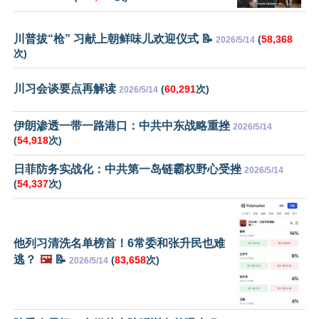
川普拔“枪” 习献上朝鲜味儿欢迎仪式 📝
(
58,368
2026/5/14
次)
川习会谈要点再解读
(
60,291
次)
2026/5/14
伊朗渗透一带一路港口：中共中东战略重挫
2026/5/14
(
54,918
次)
日菲防务实战化：中共第一岛链霸权野心受挫
2026/5/14
(
54,337
次)
他列习清洗名单榜首！6常委和张升民也难
逃？
🖼️
📝
(
83,658
次)
2026/5/14