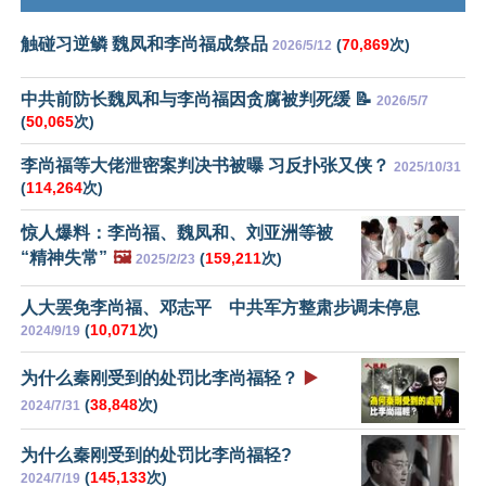
触碰习逆鳞 魏凤和李尚福成祭品
(
70,869
次)
2026/5/12
中共前防长魏凤和与李尚福因贪腐被判死缓 📝
2026/5/7
(
50,065
次)
李尚福等大佬泄密案判决书被曝 习反扑张又侠？
2025/10/31
(
114,264
次)
惊人爆料：李尚福、魏凤和、刘亚洲等被
“精神失常”
🖼️
(
159,211
次)
2025/2/23
人大罢免李尚福、邓志平 中共军方整肃步调未停息
(
10,071
次)
2024/9/19
为什么秦刚受到的处罚比李尚福轻？
▶️
(
38,848
次)
2024/7/31
为什么秦刚受到的处罚比李尚福轻?
(
145,133
次)
2024/7/19