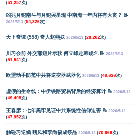
(
51,257
次)
凶兆月犯南斗与月犯哭星现 中南海一年内将有大丧？ 📝
(
54,326
次)
2026/5/13
天下奇谭 (558) 奇人赵燕奴
(
28,282
次)
2026/5/13
川习会前 外交部短片示软 何立峰赴韩跪乞 📝
2026/5/13
(
51,541
次)
欧盟动手防范中共将逆变器武器化
(
49,636
次)
2026/5/13
虚假的生命线：中伊铁路贸易背后的经济算计 📝
2026/5/12
(
49,408
次)
王春彦：七年黑牢见证中共系统性信仰迫害 📝
2026/5/12
(
47,952
次)
触碰习逆鳞 魏凤和李尚福成祭品
(
70,869
次)
2026/5/12