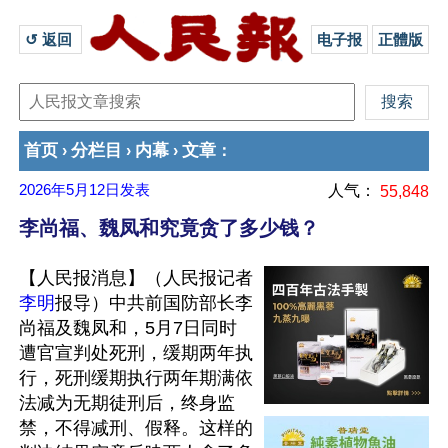
↺ 返回 
电子报
正體版
首页
分栏目
内幕
文章
›
›
›
：
2026年5月12日
发表
人气：
55,848
李尚福、魏凤和究竟贪了多少钱？
【人民报消息】（人民报记者
李明
报导）中共前国防部长李
尚福及魏凤和，5月7日同时
遭官宣判处死刑，缓期两年执
行，死刑缓期执行两年期满依
法减为无期徒刑后，终身监
禁，不得减刑、假释。这样的