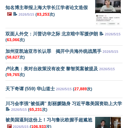
知名博主举报上海大学长江学者论文造假
🖼️
📝
(
83,253
次)
2026/5/15
双面人外交：川普访华之际 北京暗中军援伊朗 📝
2026/5/15
(
63,066
次)
加州亚凯迪亚市长认罪 揭开中共海外统战黑手
2026/5/15
(
58,627
次)
卢比奥：美对台政策没有改变 黎智英案被提及
2026/5/15
(
59,765
次)
天下奇谭 (559) 华山道士
(
27,889
次)
2026/5/15
川习会李强“被低调” 彭丽媛隐身 习近平靠美国资助上大学
📝
(
65,231
次)
2026/5/15
被美国逼到这份上！习与鲁比欧握手超尴尬
🖼️
(
106,933
次)
2026/5/15