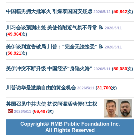
中国籍男拥大批军火 引爆泰国国安疑虑
(
50,842
次)
2026/5/12
川习会谈预测出笼 美使馆附近气氛不寻常 📝
2026/5/11
(
49,964
次)
美伊谈判宣告破局 川普：“完全无法接受” 📝
2026/5/11
(
50,921
次)
美伊冲突不断升级 中国经济“身陷火海”
(
50,080
次)
2026/5/11
川普访华是激励自由的黄金机会
(
31,700
次)
2026/5/11
英国召见中共大使 抗议间谍活动侵犯主权
🖼️
(
66,407
次)
2026/5/11
Copyright© RMB Public Foundation Inc.
All Rights Reserved