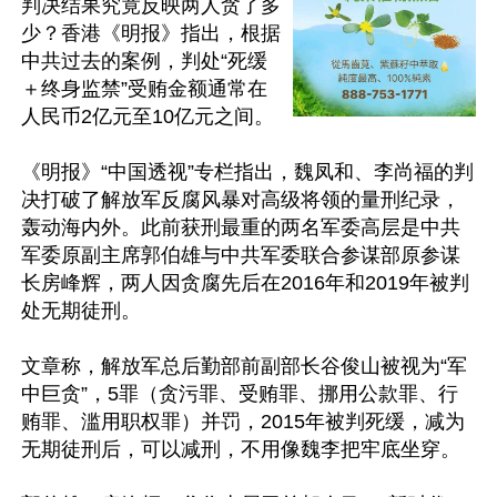
判决结果究竟反映两人贪了多
少？香港《明报》指出，根据
中共过去的案例，判处“死缓
＋终身监禁”受贿金额通常在
人民币2亿元至10亿元之间。

《明报》“中国透视”专栏指出，魏凤和、李尚福的判
决打破了解放军反腐风暴对高级将领的量刑纪录，
轰动海内外。此前获刑最重的两名军委高层是中共
军委原副主席郭伯雄与中共军委联合参谋部原参谋
长房峰辉，两人因贪腐先后在2016年和2019年被判
处无期徒刑。

文章称，解放军总后勤部前副部长谷俊山被视为“军
中巨贪”，5罪（贪污罪、受贿罪、挪用公款罪、行
贿罪、滥用职权罪）并罚，2015年被判死缓，减为
无期徒刑后，可以减刑，不用像魏李把牢底坐穿。
