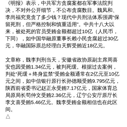
《明报》表示，中共军方贪腐案都在军事法院判
决，不对外公开细节，不公布贪腐数目。魏凤和、
李尚福究竟贪了多少钱？现代中共刑法体系强调“保
留死刑，但严格控制和慎重适用”。中共十八大以
来，被处死的官员受贿金额都超过10亿（人民币，
下同），如中国华融原董事长赖小民贪腐超过30亿
元，华融国际原总经理白天辉受贿近18亿元。

文章称，魏李判刑当天，安徽省政协原副主席周喜
安也因受贿1.34亿元，被判死缓。根据过去案例，
判处“死缓＋终身监禁”受贿金额通常在2亿元至10亿
元之间，如中信银行原行长孙德顺受贿9.795亿元，
陕西前省委书记赵正永受贿7.17亿元，国家体育总
局原局长茍仲文受贿2.36亿元，辽宁公安厅原厅长
李文喜受贿5.46亿元。魏李受贿金额相信也在此区
间。
