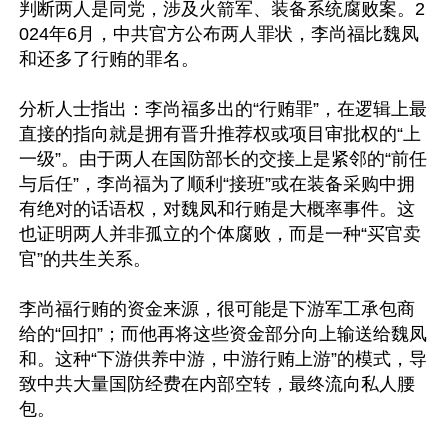
判断两人是同党，涉及火箭军、装备系统腐败案。2
024年6月，中共官方公布两人罪状，李尚福比魏凤
和还多了行贿的罪名。

分析人士指出：李尚福多出的“行贿罪”，在逻辑上最
直接的指向就是拥有晋升推荐权或项目审批权的“上
一级”。由于两人在国防部长的交接上是紧邻的“前任
与后任”，李尚福为了顺利“接班”或在装备采购中拥
有绝对的话语权，对魏凤和行贿是大概率事件。这
也证明两人并非孤立的个体腐败，而是一种“买官卖
官”的共生关系。

李尚福行贿的资金来源，很可能是下游军工承包商
给的“回扣”；而他再将这些资金部分向上输送给魏凤
和。这种“下游供养中游，中游行贿上游”的模式，导
致中共大量国防经费在内部空转，最终流向私人腰
包。
