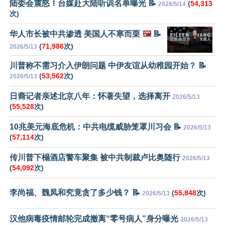
陆委会震怒！台媒赴大陆听训名单曝光 📝
(
54,313
2026/5/14
次)
华人市长被中共渗透 美国人不寒而栗
🖼️
📝
(
71,986
次)
2026/5/13
川普称不需习介入伊朗问题 中伊友谊从幼稚园开始？ 📝
(
53,562
次)
2026/5/13
日裔记者亲述北京八年：怀著失望，选择离开
2026/5/13
(
55,528
次)
10兆美元海底危机：中共电缆威胁笼罩川习会 📝
2026/5/13
(
57,114
次)
传川普下榻酒店警车聚集 被中共制裁卢比奥随行
2026/5/13
(
54,092
次)
李尚福、魏凤和究竟贪了多少钱？ 📝
(
55,848
次)
2026/5/13
汉他病毒疫情邮轮完成撤离“零号病人”身分曝光
2026/5/13