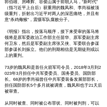
郭伯雄、房峰辉、谷俊山属于前朝人马，“新时代”
（指习近平上台后）获重用的魏凤和、李尚福被顶
级重判，折射出习近平对两人的深恶痛绝，并且有
意“杀鸡儆猴”，震慑军队腐败分子。

《明报》指出，按落马顺序，接下来受审的落马将
领将是原军委政治工作部主任苗华、原军委副主席
何卫东，然后是军委副主席张又侠、军委联合参谋
部参谋长刘振立。他们的刑期相信是无期徒刑或以
上的重判。

73岁的魏凤和是首任火箭军司令员，2018年3月到2
023年3月担任中共军委委员、国务委员、国防部
长。68岁的李尚福曾任中共军委装备发展部部长，
担任国防部长5个多月就被调查，魏凤和也于21天后
被审查。

从同时被查、同时被公布罪状、同时被判刑，可以