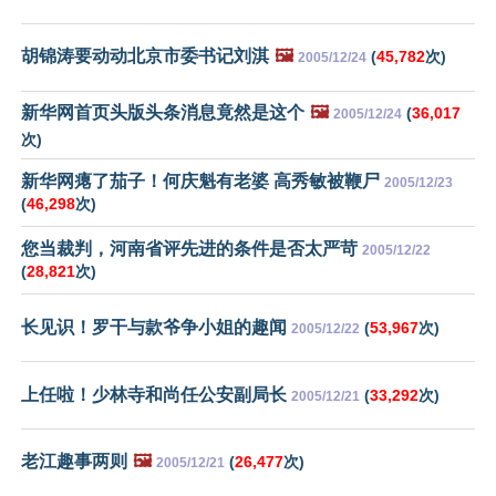
胡锦涛要动动北京市委书记刘淇
🖼️
(
45,782
次)
2005/12/24
新华网首页头版头条消息竟然是这个
🖼️
(
36,017
2005/12/24
次)
新华网瘪了茄子！何庆魁有老婆 高秀敏被鞭尸
2005/12/23
(
46,298
次)
您当裁判，河南省评先进的条件是否太严苛
2005/12/22
(
28,821
次)
长见识！罗干与款爷争小姐的趣闻
(
53,967
次)
2005/12/22
上任啦！少林寺和尚任公安副局长
(
33,292
次)
2005/12/21
老江趣事两则
🖼️
(
26,477
次)
2005/12/21