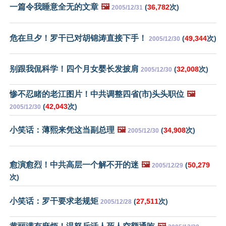
一篇令我睡意全无的文章
🖼️
(
36,782
次)
2005/12/31
危在旦夕！罗干已对胡锦涛直接下手！
(
49,344
次)
2005/12/30
别跟我侃科学！四个月女婴长发披肩
(
32,008
次)
2005/12/30
惨不忍睹的老江图片！中共调整四省(市)头头职位
🖼️
(
42,043
次)
2005/12/30
小笑话：薄熙来凭这当副总理
🖼️
(
34,908
次)
2005/12/30
愈演愈烈！中共高层一个解不开的迷
🖼️
(
50,279
2005/12/29
次)
小笑话：罗干要求老规矩
(
27,511
次)
2005/12/28