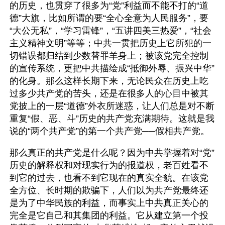
的历史，也贯穿了很多为“党”利益而不能不打的“道
德”大旗，比如所谓的要“全心全意为人民服务”，要
“大公无私”，“学习雷锋”，“五讲四美三热爱”，“社会
主义精神文明”等等；中共一贯把历史上它所犯的一
切错误都归结到少数替罪羊身上；被该党完全控制
的宣传系统，更把中共描绘成“抵御外辱、振兴中华”
的化身。那么这样长期下来，无论民众在历史上吃
过多少共产党的苦头，还是在很多人的心目中被其
党披上的一层“道德”外衣所迷惑，让人们总是对不断
重复“假、恶、斗”历史的共产党充满期待。这就是我
说的“两个共产党”的第一个共产党──假相共产党。
那么真正的共产党是什么呢？因为中共掌握着对“党”
历史的解释权和对现实行为的报道权，老百姓看不
到它的过去，也看不到它现在的真实全貌。在该党
全方位、长时期的欺骗下，人们以为共产党最终还
是为了中华民族的利益，而事实上中共真正关心的
完全是它自己和其集团的利益。它从建立第一个投