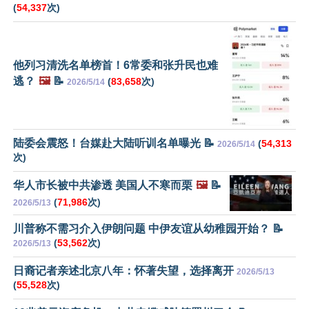
(
54,337
次)
他列习清洗名单榜首！6常委和张升民也难
逃？
🖼️
📝
(
83,658
次)
2026/5/14
陆委会震怒！台媒赴大陆听训名单曝光 📝
(
54,313
2026/5/14
次)
华人市长被中共渗透 美国人不寒而栗
🖼️
📝
(
71,986
次)
2026/5/13
川普称不需习介入伊朗问题 中伊友谊从幼稚园开始？ 📝
(
53,562
次)
2026/5/13
日裔记者亲述北京八年：怀著失望，选择离开
2026/5/13
(
55,528
次)