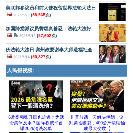
美联邦参议员和前大使祝贺世界法轮大法日
🖼️
(
58,565
次)
2026/5/20
加国跨党派议员赞颂真善忍：法轮大法好
🖼️
📝
(
57,602
次)
2026/5/18
庆法轮大法日 宾州政要谢李大师造福社会
🖼️
(
50,827
次)
2026/5/14
人民报视频:
6常委和张升民也难逃？为活
川普放话一天解决伊朗！谈
命集体反水？国际权威平台
判濒临破裂，400公斤浓缩铀
曝2026清洗名单
成最大变数【