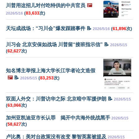
川普用这招儿对付吃特供的中共官员
🖼️
(
83,633
次)
2026/5/16
天坛成战场：“习川会”爆发踩踏事件 📝
(
61,896
次)
2026/5/16
川习会 北京安保如战场 川普留“接班指示信” 📝
2026/5/15
(
62,627
次)
知名博主举报上海大学长江学者论文造假
🖼️
📝
(
83,253
次)
2026/5/15
双面人外交：川普访华之际 北京暗中军援伊朗 📝
2026/5/15
(
63,066
次)
加州亚凯迪亚市长认罪 揭开中共海外统战黑手
2026/5/15
(
58,627
次)
卢比奥：美对台政策没有改变 黎智英案被提及
2026/5/15