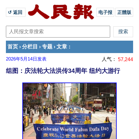
↺ 返回 
电子报
正體版
首页
分栏目
专题
文章
›
›
›
：
2026年5月14日
发表
人气：
57,244
组图：庆法轮大法洪传34周年 纽约大游行