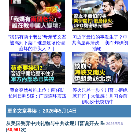
“我妈有两个老公”母亲节文案
习近平最怕的事发生了？中
被骂到下架！谁是这场伦理
共高层再清洗 ｜美军炸伊朗
崩坏的带头人？｜
油轮 ｜
蔡奇突然被推上位！两任防
停火只差一步？川普：拒绝
长同日判S缓；广西连环震荡
就开打｜太敏感！川习会前
伊朗外长突访中｜
更多文章导读：
2026年5月14日
从美国丢弃中共礼物与中共欢迎川普说开去 📝
2026/5/16
(
66,991
次)