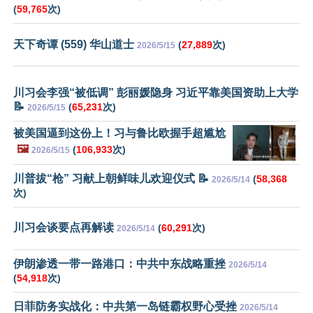
(
59,765
次)
天下奇谭 (559) 华山道士
(
27,889
次)
2026/5/15
川习会李强“被低调” 彭丽媛隐身 习近平靠美国资助上大学
📝
(
65,231
次)
2026/5/15
被美国逼到这份上！习与鲁比欧握手超尴尬
🖼️
(
106,933
次)
2026/5/15
川普拔“枪” 习献上朝鲜味儿欢迎仪式 📝
(
58,368
2026/5/14
次)
川习会谈要点再解读
(
60,291
次)
2026/5/14
伊朗渗透一带一路港口：中共中东战略重挫
2026/5/14
(
54,918
次)
日菲防务实战化：中共第一岛链霸权野心受挫
2026/5/14