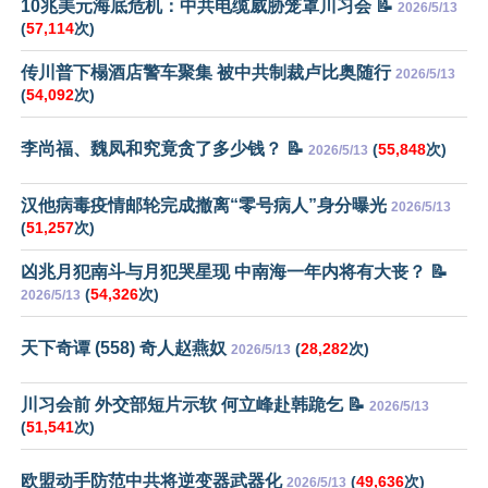
10兆美元海底危机：中共电缆威胁笼罩川习会 📝
2026/5/13
(
57,114
次)
传川普下榻酒店警车聚集 被中共制裁卢比奥随行
2026/5/13
(
54,092
次)
李尚福、魏凤和究竟贪了多少钱？ 📝
(
55,848
次)
2026/5/13
汉他病毒疫情邮轮完成撤离“零号病人”身分曝光
2026/5/13
(
51,257
次)
凶兆月犯南斗与月犯哭星现 中南海一年内将有大丧？ 📝
(
54,326
次)
2026/5/13
天下奇谭 (558) 奇人赵燕奴
(
28,282
次)
2026/5/13
川习会前 外交部短片示软 何立峰赴韩跪乞 📝
2026/5/13
(
51,541
次)
欧盟动手防范中共将逆变器武器化
(
49,636
次)
2026/5/13