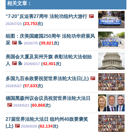
相关文章：
“7‧20”反迫害27周年 法轮功纽约大游行
🖼️
(
23,753
次)
2026/7/20
组图：庆美国建国250周年 法轮功华府展风
采
🖼️
📝
(
39,821
次)
2026/7/5
美国会大厦及宾州升旗 表彰法轮大法创始
人
🖼️
📝
(
42,401
次)
2026/6/17
多国九百余政要祝贺世界法轮大法日(上)
🖼️
(
57,633
次)
2026/5/27
德国黑森州议会议员祝贺世界法轮大法日
🖼️
(
60,868
次)
2026/5/21
27届世界法轮大法日 纽约州40政要褒奖
(上)
🖼️
(
62,134
次)
2026/5/20