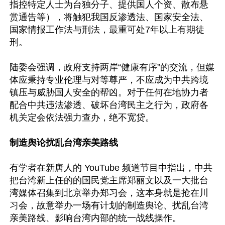
指控特定人士为台独分子、提供国人个资、散布悬
赏通告等），将触犯我国反渗透法、国家安全法、
国家情报工作法与刑法，最重可处7年以上有期徒
刑。

陆委会强调，政府支持两岸“健康有序”的交流，但媒
体应秉持专业伦理与对等尊严，不应成为中共跨境
镇压与威胁国人安全的帮凶。对于任何在地协力者
配合中共违法渗透、破坏台湾民主之行为，政府各
机关定会依法强力查办，绝不宽贷。

制造舆论扰乱台湾亲美路线
有学者在新唐人的 YouTube 频道节目中指出，中共
把台湾新上任的的国民党主席郑丽文以及一大批台
湾媒体召集到北京举办郑习会，这本身就是抢在川
习会，故意举办一场有计划的制造舆论、扰乱台湾
亲美路线、影响台湾内部的统一战线操作。 
