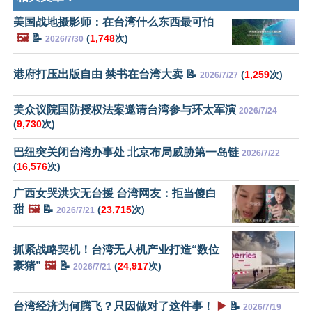
美国战地摄影师：在台湾什么东西最可怕
🖼️
📝
(
1,748
次)
2026/7/30
港府打压出版自由 禁书在台湾大卖 📝
(
1,259
次)
2026/7/27
美众议院国防授权法案邀请台湾参与环太军演
2026/7/24
(
9,730
次)
巴纽突关闭台湾办事处 北京布局威胁第一岛链
2026/7/22
(
16,576
次)
广西女哭洪灾无台援 台湾网友：拒当傻白
甜
🖼️
📝
(
23,715
次)
2026/7/21
抓紧战略契机！台湾无人机产业打造“数位
豪猪”
🖼️
📝
(
24,917
次)
2026/7/21
台湾经济为何腾飞？只因做对了这件事！
▶️
📝
2026/7/19