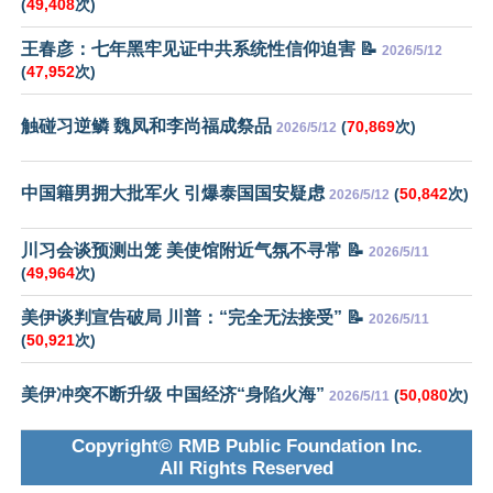
(
49,408
次)
王春彦：七年黑牢见证中共系统性信仰迫害 📝
2026/5/12
(
47,952
次)
触碰习逆鳞 魏凤和李尚福成祭品
(
70,869
次)
2026/5/12
中国籍男拥大批军火 引爆泰国国安疑虑
(
50,842
次)
2026/5/12
川习会谈预测出笼 美使馆附近气氛不寻常 📝
2026/5/11
(
49,964
次)
美伊谈判宣告破局 川普：“完全无法接受” 📝
2026/5/11
(
50,921
次)
美伊冲突不断升级 中国经济“身陷火海”
(
50,080
次)
2026/5/11
Copyright© RMB Public Foundation Inc.
All Rights Reserved