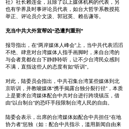
社》社长赖连金，且除了以上媒体机构的代表，另
也有学界及时事评论员代表，如台大哲学系教授苑
举正、评论员介文汲、郭冠英、赖岳谦等。

充当中共大外宣帮凶“恐遭判重刑”
报导指出，在“两岸媒体人峰会”上，当中共代表滔滔
不绝、肆意对台湾媒体人指手画脚时，来自台湾的
与会者竟都在台下静静聆听，让不少台湾民众感到
不满，直指这些人的态度有如“听训”。

对此，陆委员会指出，中共召集台湾某些媒体到北
京听训，并教唆媒体“携手揭露台独分裂行径”，本质
上是要求台湾媒体配合中共对台进行跨境镇压，借
由“以台制台”的恐吓手段限制台湾人民的自由。

陆委会表示，出席的台湾媒体如配合中共担任“在地
协力者”惩独（如：配合中共指示，滥用新闻自由来