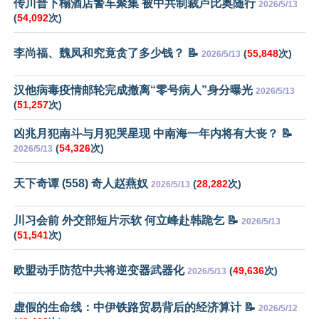
传川普下榻酒店警车聚集 被中共制裁卢比奥随行
2026/5/13
(
54,092
次)
李尚福、魏凤和究竟贪了多少钱？ 📝
(
55,848
次)
2026/5/13
汉他病毒疫情邮轮完成撤离“零号病人”身分曝光
2026/5/13
(
51,257
次)
凶兆月犯南斗与月犯哭星现 中南海一年内将有大丧？ 📝
(
54,326
次)
2026/5/13
天下奇谭 (558) 奇人赵燕奴
(
28,282
次)
2026/5/13
川习会前 外交部短片示软 何立峰赴韩跪乞 📝
2026/5/13
(
51,541
次)
欧盟动手防范中共将逆变器武器化
(
49,636
次)
2026/5/13
虚假的生命线：中伊铁路贸易背后的经济算计 📝
2026/5/12