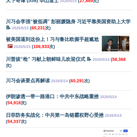
天下奇谭 (559) 华山道士
(
27,889
次)
2026/5/15
川习会李强“被低调” 彭丽媛隐身 习近平靠美国资助上大学
📝
(
65,231
次)
2026/5/15
被美国逼到这份上！习与鲁比欧握手超尴尬
🖼️
(
106,933
次)
2026/5/15
川普拔“枪” 习献上朝鲜味儿欢迎仪式 📝
(
58,368
2026/5/14
次)
川习会谈要点再解读
(
60,291
次)
2026/5/14
伊朗渗透一带一路港口：中共中东战略重挫
2026/5/14
(
54,918
次)
日菲防务实战化：中共第一岛链霸权野心受挫
2026/5/14
(
54,337
次)