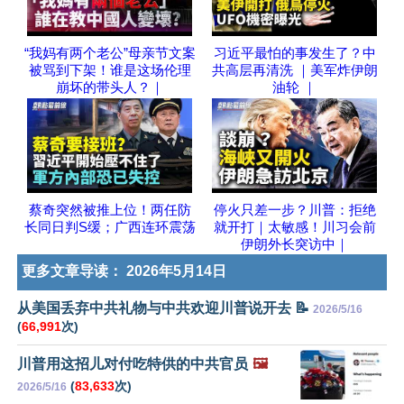
“我妈有两个老公”母亲节文案
习近平最怕的事发生了？中
被骂到下架！谁是这场伦理
共高层再清洗 ｜美军炸伊朗
崩坏的带头人？｜
油轮 ｜
蔡奇突然被推上位！两任防
停火只差一步？川普：拒绝
长同日判S缓；广西连环震荡
就开打｜太敏感！川习会前
伊朗外长突访中｜
更多文章导读：
2026年5月14日
从美国丢弃中共礼物与中共欢迎川普说开去 📝
2026/5/16
(
66,991
次)
川普用这招儿对付吃特供的中共官员
🖼️
(
83,633
次)
2026/5/16