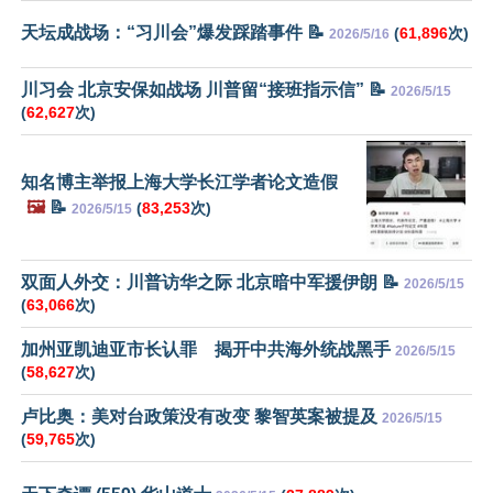
天坛成战场：“习川会”爆发踩踏事件 📝
(
61,896
次)
2026/5/16
川习会 北京安保如战场 川普留“接班指示信” 📝
2026/5/15
(
62,627
次)
知名博主举报上海大学长江学者论文造假
🖼️
📝
(
83,253
次)
2026/5/15
双面人外交：川普访华之际 北京暗中军援伊朗 📝
2026/5/15
(
63,066
次)
加州亚凯迪亚市长认罪 揭开中共海外统战黑手
2026/5/15
(
58,627
次)
卢比奥：美对台政策没有改变 黎智英案被提及
2026/5/15
(
59,765
次)