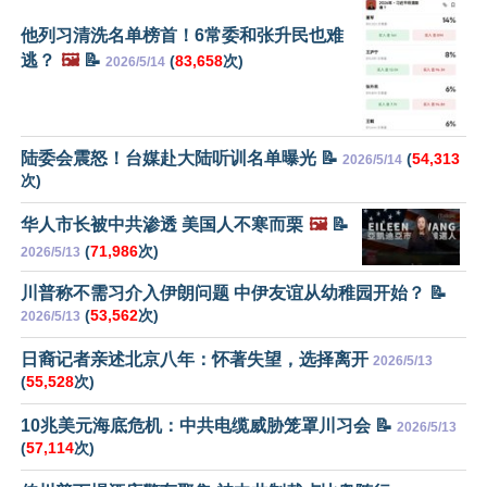
他列习清洗名单榜首！6常委和张升民也难
逃？
🖼️
📝
(
83,658
次)
2026/5/14
陆委会震怒！台媒赴大陆听训名单曝光 📝
(
54,313
2026/5/14
次)
华人市长被中共渗透 美国人不寒而栗
🖼️
📝
(
71,986
次)
2026/5/13
川普称不需习介入伊朗问题 中伊友谊从幼稚园开始？ 📝
(
53,562
次)
2026/5/13
日裔记者亲述北京八年：怀著失望，选择离开
2026/5/13
(
55,528
次)
10兆美元海底危机：中共电缆威胁笼罩川习会 📝
2026/5/13
(
57,114
次)