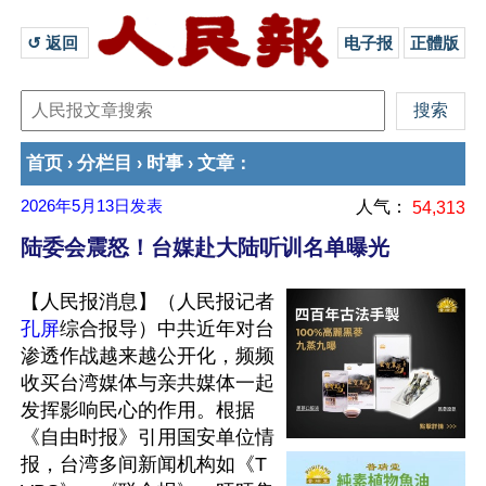
↺ 返回 
电子报
正體版
首页
分栏目
时事
文章
›
›
›
：
2026年5月13日
发表
人气：
54,313
陆委会震怒！台媒赴大陆听训名单曝光
【人民报消息】（人民报记者
孔屏
综合报导）中共近年对台
渗透作战越来越公开化，频频
收买台湾媒体与亲共媒体一起
发挥影响民心的作用。根据
《自由时报》引用国安单位情
报，台湾多间新闻机构如《T