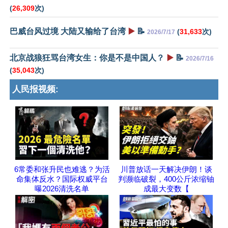
(
26,309
次)
巴威台风过境 大陆又输给了台湾
▶️
📝
(
31,633
次)
2026/7/17
北京战狼狂骂台湾女生：你是不是中国人？
▶️
📝
2026/7/16
(
35,043
次)
人民报视频:
6常委和张升民也难逃？为活
川普放话一天解决伊朗！谈
命集体反水？国际权威平台
判濒临破裂，400公斤浓缩铀
曝2026清洗名单
成最大变数【