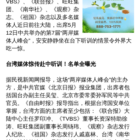
VBS》、《联合报》、旺旺集
团、《南华社》、《观察》杂
志、《祖国》杂志以及多名媒
体人近日前往大陆，出席5月
12日中共举办的第7届“两岸媒
体人峰会”，安安静静坐在台下听训的情景令外界大
吃一惊。

台湾媒体惊传赴中听训！名单全曝光
据民视新闻网报导，这场“两岸媒体人峰会”的主办
方，是中共官媒《北京日报》报业集团，出席者包
括国台办副主任吴玺、北京市委常委孙军民等中共
官员。《自由时报》报导指出，根据台湾国安单位
掌握，台湾方面的主席者至少包括：《联合报》大
陆中心主任罗印冲、《TVBS》董事长资深特助徐
涛、旺旺集团副董事长周钖玮、《观察》杂志发行
人纪欣、《祖国》杂志发行人戚嘉林、台湾《南华