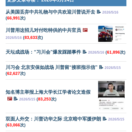
从美国丢弃中共礼物与中共欢迎川普说开去 📝
2026/5/16
(
66,991
次)
川普用这招儿对付吃特供的中共官员
🖼️
(
83,633
次)
2026/5/16
天坛成战场：“习川会”爆发踩踏事件 📝
(
61,896
次)
2026/5/16
川习会 北京安保如战场 川普留“接班指示信” 📝
2026/5/15
(
62,627
次)
知名博主举报上海大学长江学者论文造假
🖼️
📝
(
83,253
次)
2026/5/15
双面人外交：川普访华之际 北京暗中军援伊朗 📝
2026/5/15
(
63,066
次)