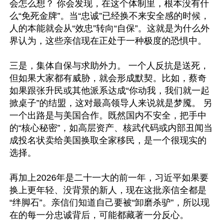
会怎么想？ 你会发现，在这个体制里，根本没有什
么“免死金牌”。当“忠诚”已经换不来安全感的时候，
人的本能就会从“效忠”转向“自保”。这就是为什么外
界认为，这些亲信现在正处于一种极度的恐惧中。 

三是，集体自保与求助外力。 一个人反抗是送死，
但如果大家都有威胁，就会形成默契。比如，蔡奇
如果跟张升民或其他派系达成“你动我，我们就一起
掀桌子”的结盟，这对最高领导人来说就是梦魇。 另
一个出路是与美国合作。既然国内不安全，把手中
的“核心秘密”，如高层资产、核武代码或内部丑闻当
成投名状卖给美国换取全家移民，是一个很现实的
选择。

再加上2026年是二十一大的前一年，习近平如果要
换上更年轻、没背景的新人，现在这批亲信全都是
“绊脚石”。亲信们知道自己要被“卸磨杀驴”，所以现
在的每一分忠诚背后，可能都藏著一分反心。
