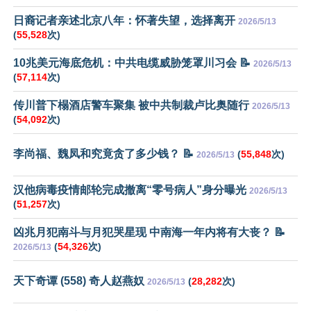
日裔记者亲述北京八年：怀著失望，选择离开
2026/5/13
(
55,528
次)
10兆美元海底危机：中共电缆威胁笼罩川习会 📝
2026/5/13
(
57,114
次)
传川普下榻酒店警车聚集 被中共制裁卢比奥随行
2026/5/13
(
54,092
次)
李尚福、魏凤和究竟贪了多少钱？ 📝
(
55,848
次)
2026/5/13
汉他病毒疫情邮轮完成撤离“零号病人”身分曝光
2026/5/13
(
51,257
次)
凶兆月犯南斗与月犯哭星现 中南海一年内将有大丧？ 📝
(
54,326
次)
2026/5/13
天下奇谭 (558) 奇人赵燕奴
(
28,282
次)
2026/5/13