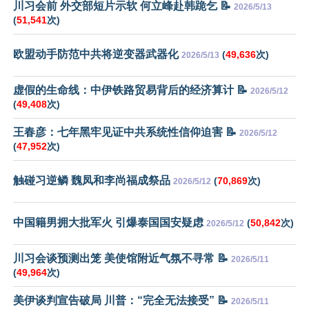
川习会前 外交部短片示软 何立峰赴韩跪乞 📝
2026/5/13
(
51,541
次)
欧盟动手防范中共将逆变器武器化
(
49,636
次)
2026/5/13
虚假的生命线：中伊铁路贸易背后的经济算计 📝
2026/5/12
(
49,408
次)
王春彦：七年黑牢见证中共系统性信仰迫害 📝
2026/5/12
(
47,952
次)
触碰习逆鳞 魏凤和李尚福成祭品
(
70,869
次)
2026/5/12
中国籍男拥大批军火 引爆泰国国安疑虑
(
50,842
次)
2026/5/12
川习会谈预测出笼 美使馆附近气氛不寻常 📝
2026/5/11
(
49,964
次)
美伊谈判宣告破局 川普：“完全无法接受” 📝
2026/5/11