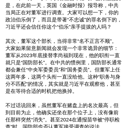
是，在此前一天，英国《金融时报》报导称，中共
当局正在对董军进行调查。大家可以想一下，你的
政治伯乐倒了，而且是带著“不忠诚”的罪名倒下的，
习近平还会信任你这个“伯乐”亲手提拔的人吗？

其次，董军这个部长，当得非常“名不正言不顺”。 
大家如果留意新闻就会发现一个非常诡异的细节：
董军从2023年底接替李尚福到现在，他的职衔一直
就只是“国防部长”。在中共的惯例里，国防部长通常
都会兼任“中央军委委员”和“国务委员”。但董军上任
这两年多，这两个头衔一直没给他。这种“职务与身
分不匹配”的情况，其实就是习近平在观察他，甚至
是在等待合适的时机把他换掉。

不过话说回来，虽然董军在赌盘上的名次最高，但
到目前为止，他确实还坐在那个位子上，没有像前
任那样突然“消失”。甚至2024在通报苗华被“停职检
查”时，国防部也否认董军接受调查的说法。
