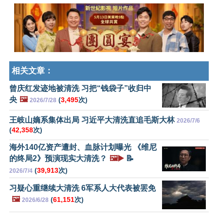
相关文章：
曾庆红发迹地被清洗 习把“钱袋子”收归中
央
🖼️
(
3,495
次)
2026/7/28
王岐山嫡系集体出局 习近平大清洗直追毛斯大林
2026/7/6
(
42,358
次)
海外140亿资产遭封、血脉计划曝光 《维尼
的终局2》预演现实大清洗？
🖼️▶️
📝
(
39,913
次)
2026/7/4
习疑心重继续大清洗 6军系人大代表被罢免
🖼️
(
61,151
次)
2026/6/28