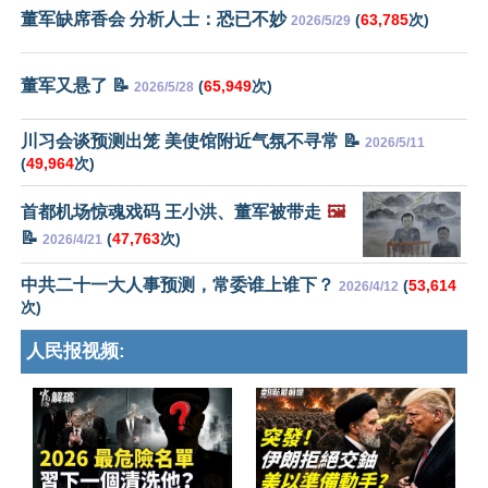
董军缺席香会 分析人士：恐已不妙
(
63,785
次)
2026/5/29
董军又悬了 📝
(
65,949
次)
2026/5/28
川习会谈预测出笼 美使馆附近气氛不寻常 📝
2026/5/11
(
49,964
次)
首都机场惊魂戏码 王小洪、董军被带走
🖼️
📝
(
47,763
次)
2026/4/21
中共二十一大人事预测，常委谁上谁下？
(
53,614
2026/4/12
次)
人民报视频: