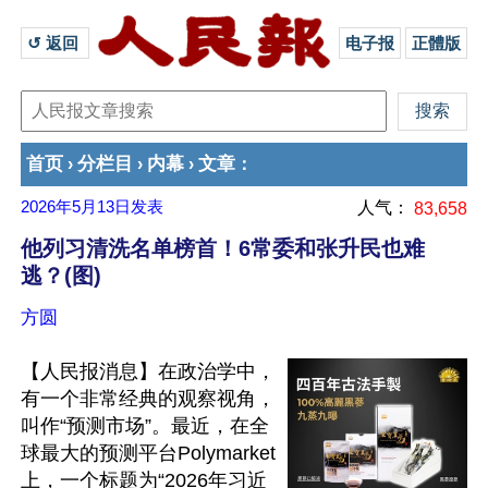
↺ 返回 
电子报
正體版
首页
分栏目
内幕
文章
›
›
›
：
2026年5月13日
发表
人气：
83,658
他列习清洗名单榜首！6常委和张升民也难
逃？(图)
方圆
【人民报消息】在政治学中，
有一个非常经典的观察视角，
叫作“预测市场”。最近，在全
球最大的预测平台Polymarket
上，一个标题为“2026年习近