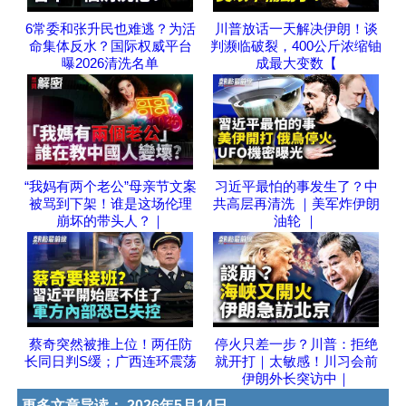
6常委和张升民也难逃？为活
川普放话一天解决伊朗！谈
命集体反水？国际权威平台
判濒临破裂，400公斤浓缩铀
曝2026清洗名单
成最大变数【
“我妈有两个老公”母亲节文案
习近平最怕的事发生了？中
被骂到下架！谁是这场伦理
共高层再清洗 ｜美军炸伊朗
崩坏的带头人？｜
油轮 ｜
蔡奇突然被推上位！两任防
停火只差一步？川普：拒绝
长同日判S缓；广西连环震荡
就开打｜太敏感！川习会前
伊朗外长突访中｜
更多文章导读：
2026年5月14日