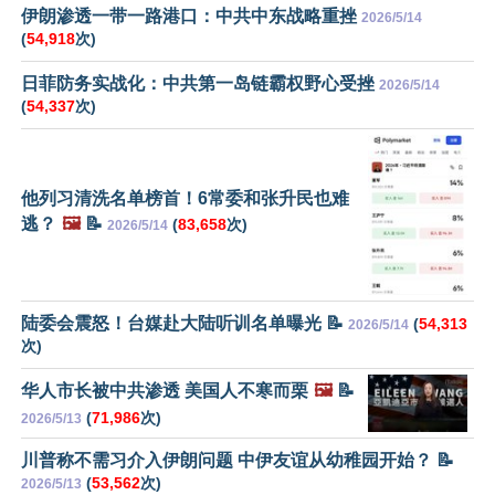
伊朗渗透一带一路港口：中共中东战略重挫
2026/5/14
(
54,918
次)
日菲防务实战化：中共第一岛链霸权野心受挫
2026/5/14
(
54,337
次)
他列习清洗名单榜首！6常委和张升民也难
逃？
🖼️
📝
(
83,658
次)
2026/5/14
陆委会震怒！台媒赴大陆听训名单曝光 📝
(
54,313
2026/5/14
次)
华人市长被中共渗透 美国人不寒而栗
🖼️
📝
(
71,986
次)
2026/5/13
川普称不需习介入伊朗问题 中伊友谊从幼稚园开始？ 📝
(
53,562
次)
2026/5/13