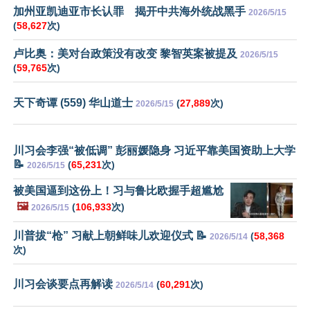
加州亚凯迪亚市长认罪 揭开中共海外统战黑手
2026/5/15
(
58,627
次)
卢比奥：美对台政策没有改变 黎智英案被提及
2026/5/15
(
59,765
次)
天下奇谭 (559) 华山道士
(
27,889
次)
2026/5/15
川习会李强“被低调” 彭丽媛隐身 习近平靠美国资助上大学
📝
(
65,231
次)
2026/5/15
被美国逼到这份上！习与鲁比欧握手超尴尬
🖼️
(
106,933
次)
2026/5/15
川普拔“枪” 习献上朝鲜味儿欢迎仪式 📝
(
58,368
2026/5/14
次)
川习会谈要点再解读
(
60,291
次)
2026/5/14