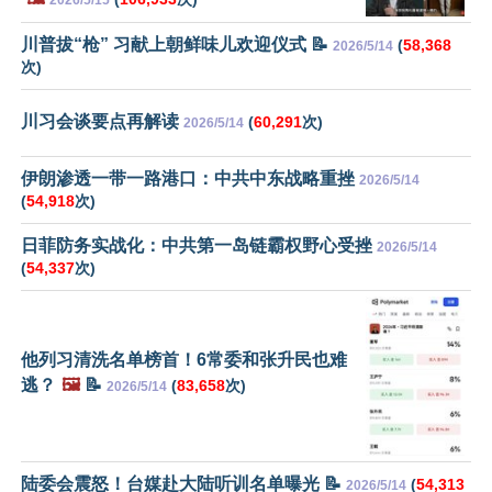
川普拔“枪” 习献上朝鲜味儿欢迎仪式 📝
(
58,368
2026/5/14
次)
川习会谈要点再解读
(
60,291
次)
2026/5/14
伊朗渗透一带一路港口：中共中东战略重挫
2026/5/14
(
54,918
次)
日菲防务实战化：中共第一岛链霸权野心受挫
2026/5/14
(
54,337
次)
他列习清洗名单榜首！6常委和张升民也难
逃？
🖼️
📝
(
83,658
次)
2026/5/14
陆委会震怒！台媒赴大陆听训名单曝光 📝
(
54,313
2026/5/14