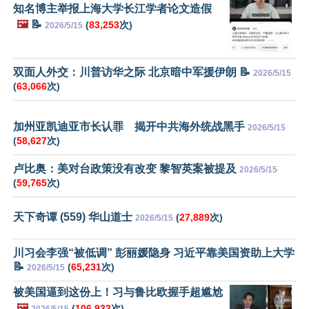
知名博主举报上海大学长江学者论文造假
🖼️
📝
(
83,253
次)
2026/5/15
双面人外交：川普访华之际 北京暗中军援伊朗 📝
2026/5/15
(
63,066
次)
加州亚凯迪亚市长认罪 揭开中共海外统战黑手
2026/5/15
(
58,627
次)
卢比奥：美对台政策没有改变 黎智英案被提及
2026/5/15
(
59,765
次)
天下奇谭 (559) 华山道士
(
27,889
次)
2026/5/15
川习会李强“被低调” 彭丽媛隐身 习近平靠美国资助上大学
📝
(
65,231
次)
2026/5/15
被美国逼到这份上！习与鲁比欧握手超尴尬
🖼️
(
106,933
次)
2026/5/15