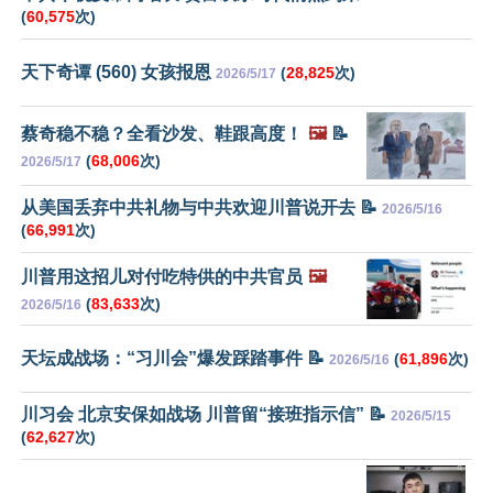
(
60,575
次)
天下奇谭 (560) 女孩报恩
(
28,825
次)
2026/5/17
蔡奇稳不稳？全看沙发、鞋跟高度！
🖼️
📝
(
68,006
次)
2026/5/17
从美国丢弃中共礼物与中共欢迎川普说开去 📝
2026/5/16
(
66,991
次)
川普用这招儿对付吃特供的中共官员
🖼️
(
83,633
次)
2026/5/16
天坛成战场：“习川会”爆发踩踏事件 📝
(
61,896
次)
2026/5/16
川习会 北京安保如战场 川普留“接班指示信” 📝
2026/5/15
(
62,627
次)