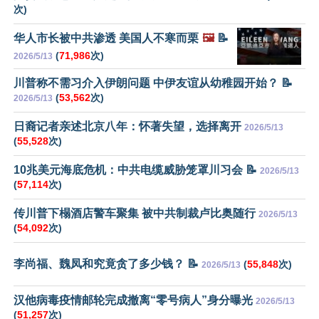
次)
华人市长被中共渗透 美国人不寒而栗
🖼️
📝
(
71,986
次)
2026/5/13
川普称不需习介入伊朗问题 中伊友谊从幼稚园开始？ 📝
(
53,562
次)
2026/5/13
日裔记者亲述北京八年：怀著失望，选择离开
2026/5/13
(
55,528
次)
10兆美元海底危机：中共电缆威胁笼罩川习会 📝
2026/5/13
(
57,114
次)
传川普下榻酒店警车聚集 被中共制裁卢比奥随行
2026/5/13
(
54,092
次)
李尚福、魏凤和究竟贪了多少钱？ 📝
(
55,848
次)
2026/5/13
汉他病毒疫情邮轮完成撤离“零号病人”身分曝光
2026/5/13
(
51,257
次)