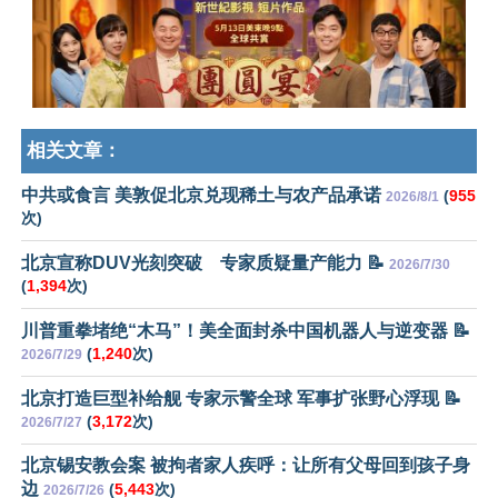
相关文章：
中共或食言 美敦促北京兑现稀土与农产品承诺
(
955
2026/8/1
次)
北京宣称DUV光刻突破 专家质疑量产能力 📝
2026/7/30
(
1,394
次)
川普重拳堵绝“木马”！美全面封杀中国机器人与逆变器 📝
(
1,240
次)
2026/7/29
北京打造巨型补给舰 专家示警全球 军事扩张野心浮现 📝
(
3,172
次)
2026/7/27
北京锡安教会案 被拘者家人疾呼：让所有父母回到孩子身
边
(
5,443
次)
2026/7/26