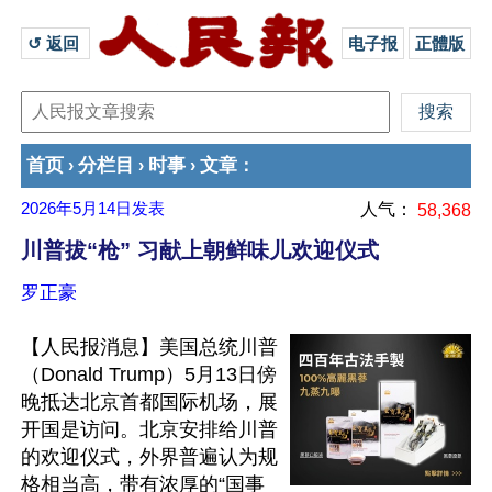
↺ 返回 
电子报
正體版
首页
分栏目
时事
文章
›
›
›
：
2026年5月14日
发表
人气：
58,368
川普拔“枪” 习献上朝鲜味儿欢迎仪式
罗正豪
【人民报消息】美国总统川普
（Donald Trump）5月13日傍
晚抵达北京首都国际机场，展
开国是访问。北京安排给川普
的欢迎仪式，外界普遍认为规
格相当高，带有浓厚的“国事