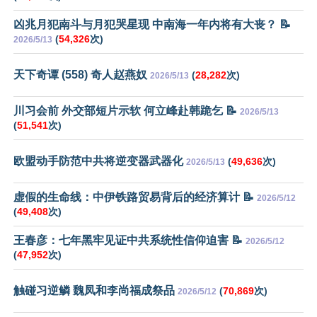
凶兆月犯南斗与月犯哭星现 中南海一年内将有大丧？ 📝
(
54,326
次)
2026/5/13
天下奇谭 (558) 奇人赵燕奴
(
28,282
次)
2026/5/13
川习会前 外交部短片示软 何立峰赴韩跪乞 📝
2026/5/13
(
51,541
次)
欧盟动手防范中共将逆变器武器化
(
49,636
次)
2026/5/13
虚假的生命线：中伊铁路贸易背后的经济算计 📝
2026/5/12
(
49,408
次)
王春彦：七年黑牢见证中共系统性信仰迫害 📝
2026/5/12
(
47,952
次)
触碰习逆鳞 魏凤和李尚福成祭品
(
70,869
次)
2026/5/12