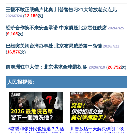
王毅不敢正眼瞧卢比奥 川普警告习21大前放老实点儿
(
12,159
次)
2026/7/24
经济合作换不来安全承诺 中东质疑北京责任缺席
2026/7/25
(
9,105
次)
巴纽突关闭台湾办事处 北京布局威胁第一岛链
2026/7/22
(
16,576
次)
前澳洲驻中大使：北京谋求全球霸权 📝
(
26,752
次)
2026/7/19
人民报视频:
6常委和张升民也难逃？为活
川普放话一天解决伊朗！谈