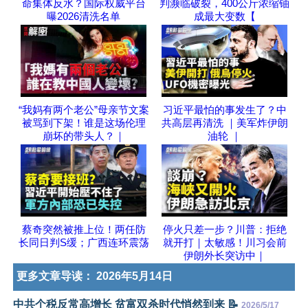
命集体反水？国际权威平台
判濒临破裂，400公斤浓缩铀
曝2026清洗名单
成最大变数【
“我妈有两个老公”母亲节文案
习近平最怕的事发生了？中
被骂到下架！谁是这场伦理
共高层再清洗 ｜美军炸伊朗
崩坏的带头人？｜
油轮 ｜
蔡奇突然被推上位！两任防
停火只差一步？川普：拒绝
长同日判S缓；广西连环震荡
就开打｜太敏感！川习会前
伊朗外长突访中｜
更多文章导读：
2026年5月14日
中共个税反常高增长 贫富双杀时代悄然到来 📝
2026/5/17