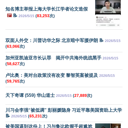
知名博主举报上海大学长江学者论文造假
🖼️
📝
(
83,253
次)
2026/5/15
双面人外交：川普访华之际 北京暗中军援伊朗 📝
2026/5/15
(
63,066
次)
加州亚凯迪亚市长认罪 揭开中共海外统战黑手
2026/5/15
(
58,627
次)
卢比奥：美对台政策没有改变 黎智英案被提及
2026/5/15
(
59,765
次)
天下奇谭 (559) 华山道士
(
27,889
次)
2026/5/15
川习会李强“被低调” 彭丽媛隐身 习近平靠美国资助上大学
📝
(
65,231
次)
2026/5/15
被美国逼到这份上！习与鲁比欧握手超尴尬