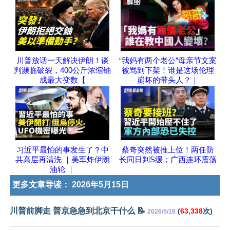
川普放话一天解决伊朗！谈
“我妈有两个老公”母亲节文案
判濒临破裂，400公斤浓缩铀
被骂到下架！谁是这场伦理
成最大变数【
崩坏的带头人？｜
习近平最怕的事发生了？中
蔡奇突然被推上位！两任防
共高层再清洗 ｜美军炸伊朗
长同日判S缓；广西连环震荡
油轮 ｜
更多文章导读：
2026年5月15日
川普前脚走 普京急急到北京干什么 📝
(
63,338
次)
2026/5/18