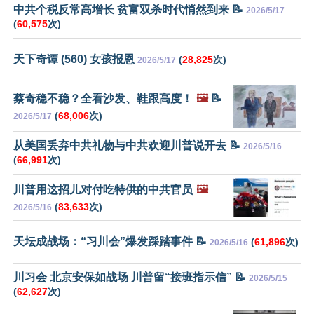
中共个税反常高增长 贫富双杀时代悄然到来 📝
2026/5/17
(
60,575
次)
天下奇谭 (560) 女孩报恩
(
28,825
次)
2026/5/17
蔡奇稳不稳？全看沙发、鞋跟高度！
🖼️
📝
(
68,006
次)
2026/5/17
从美国丢弃中共礼物与中共欢迎川普说开去 📝
2026/5/16
(
66,991
次)
川普用这招儿对付吃特供的中共官员
🖼️
(
83,633
次)
2026/5/16
天坛成战场：“习川会”爆发踩踏事件 📝
(
61,896
次)
2026/5/16
川习会 北京安保如战场 川普留“接班指示信” 📝
2026/5/15
(
62,627
次)