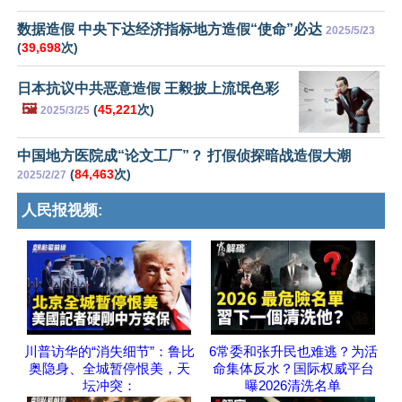
数据造假 中央下达经济指标地方造假“使命”必达
2025/5/23
(
39,698
次)
日本抗议中共恶意造假 王毅披上流氓色彩
🖼️
(
45,221
次)
2025/3/25
中国地方医院成“论文工厂”？ 打假侦探暗战造假大潮
(
84,463
次)
2025/2/27
人民报视频:
川普访华的“消失细节”：鲁比
6常委和张升民也难逃？为活
奥隐身、全城暂停恨美，天
命集体反水？国际权威平台
坛冲突：
曝2026清洗名单