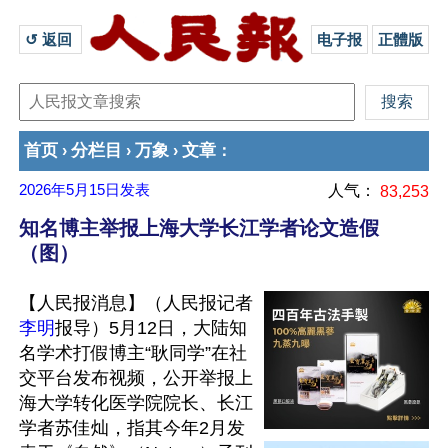
↺ 返回 
电子报
正體版
首页
分栏目
万象
文章
›
›
›
：
2026年5月15日
发表
人气：
83,253
知名博主举报上海大学长江学者论文造假
（图）
【人民报消息】（人民报记者
李明
报导）5月12日，大陆知
名学术打假博主“耿同学”在社
交平台发布视频，公开举报上
海大学转化医学院院长、长江
学者苏佳灿，指其今年2月发