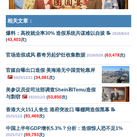
相关文章：
爆料：高校就业率30% 造假系统共谋难以自拔 📝
2026/6/14
(
43,403
次)
官场造假成风 蔡奇另起炉灶收集数据
(
63,478
次)
2026/5/26
官媒自曝出口造假 美海港无中国货轮靠岸
🖼️
(
34,081
次)
2025/12/31
美参议员促司法部调查Shein和Temu造假
与剽窃
🖼️
(
53,850
次)
2025/12/3
香港大火151人丧生 港府突改口 曝棚网造假黑幕 📝
(
91,469
次)
2025/12/2
中国上半年GDP增长5.3%？分析：造假惊人恐不足1%
(
89,793
次)
2025/7/27