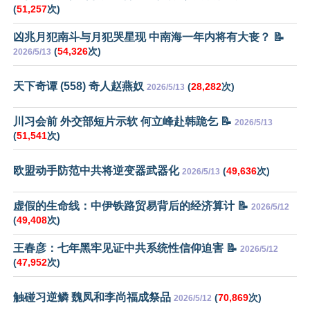
(
51,257
次)
凶兆月犯南斗与月犯哭星现 中南海一年内将有大丧？ 📝
(
54,326
次)
2026/5/13
天下奇谭 (558) 奇人赵燕奴
(
28,282
次)
2026/5/13
川习会前 外交部短片示软 何立峰赴韩跪乞 📝
2026/5/13
(
51,541
次)
欧盟动手防范中共将逆变器武器化
(
49,636
次)
2026/5/13
虚假的生命线：中伊铁路贸易背后的经济算计 📝
2026/5/12
(
49,408
次)
王春彦：七年黑牢见证中共系统性信仰迫害 📝
2026/5/12
(
47,952
次)
触碰习逆鳞 魏凤和李尚福成祭品
(
70,869
次)
2026/5/12