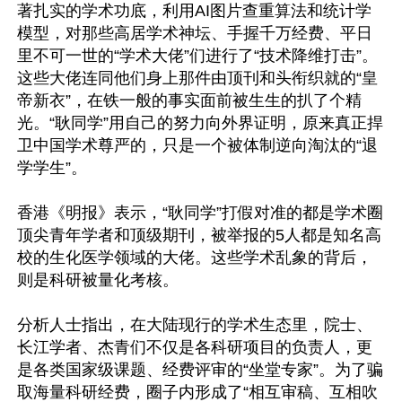
著扎实的学术功底，利用AI图片查重算法和统计学
模型，对那些高居学术神坛、手握千万经费、平日
里不可一世的“学术大佬”们进行了“技术降维打击”。
这些大佬连同他们身上那件由顶刊和头衔织就的“皇
帝新衣”，在铁一般的事实面前被生生的扒了个精
光。“耿同学”用自己的努力向外界证明，原来真正捍
卫中国学术尊严的，只是一个被体制逆向淘汰的“退
学学生”。 

香港《明报》表示，“耿同学”打假对准的都是学术圈
顶尖青年学者和顶级期刊，被举报的5人都是知名高
校的生化医学领域的大佬。这些学术乱象的背后，
则是科研被量化考核。

分析人士指出，在大陆现行的学术生态里，院士、
长江学者、杰青们不仅是各科研项目的负责人，更
是各类国家级课题、经费评审的“坐堂专家”。为了骗
取海量科研经费，圈子内形成了“相互审稿、互相吹