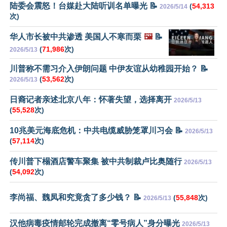
陆委会震怒！台媒赴大陆听训名单曝光 📝
(
54,313
2026/5/14
次)
华人市长被中共渗透 美国人不寒而栗
🖼️
📝
(
71,986
次)
2026/5/13
川普称不需习介入伊朗问题 中伊友谊从幼稚园开始？ 📝
(
53,562
次)
2026/5/13
日裔记者亲述北京八年：怀著失望，选择离开
2026/5/13
(
55,528
次)
10兆美元海底危机：中共电缆威胁笼罩川习会 📝
2026/5/13
(
57,114
次)
传川普下榻酒店警车聚集 被中共制裁卢比奥随行
2026/5/13
(
54,092
次)
李尚福、魏凤和究竟贪了多少钱？ 📝
(
55,848
次)
2026/5/13
汉他病毒疫情邮轮完成撤离“零号病人”身分曝光
2026/5/13