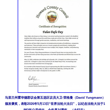
马里兰州霍华德郡议会第五选区议员大卫·荣格曼（David Yungmann）
颁发褒奖，表彰2026年5月13日“世界法轮大法日”，以纪念法轮大法于1
992年公开传出，今年是34周年。（大纪元）