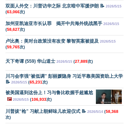
双面人外交：川普访华之际 北京暗中军援伊朗 📝
2026/5/15
(
63,066
次)
加州亚凯迪亚市长认罪 揭开中共海外统战黑手
2026/5/15
(
58,627
次)
卢比奥：美对台政策没有改变 黎智英案被提及
2026/5/15
(
59,765
次)
天下奇谭 (559) 华山道士
(
27,889
次)
2026/5/15
川习会李强“被低调” 彭丽媛隐身 习近平靠美国资助上大学
📝
(
65,231
次)
2026/5/15
被美国逼到这份上！习与鲁比欧握手超尴尬
🖼️
(
106,933
次)
2026/5/15
川普拔“枪” 习献上朝鲜味儿欢迎仪式 📝
(
58,368
2026/5/14
次)