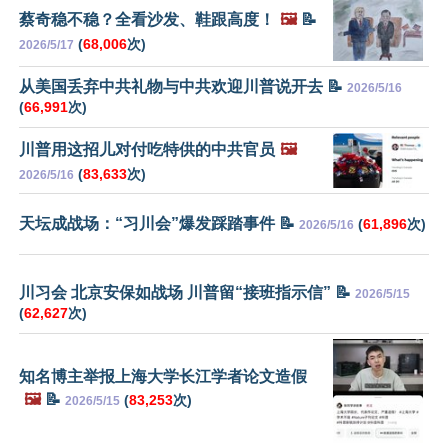
蔡奇稳不稳？全看沙发、鞋跟高度！
🖼️
📝
(
68,006
次)
2026/5/17
从美国丢弃中共礼物与中共欢迎川普说开去 📝
2026/5/16
(
66,991
次)
川普用这招儿对付吃特供的中共官员
🖼️
(
83,633
次)
2026/5/16
天坛成战场：“习川会”爆发踩踏事件 📝
(
61,896
次)
2026/5/16
川习会 北京安保如战场 川普留“接班指示信” 📝
2026/5/15
(
62,627
次)
知名博主举报上海大学长江学者论文造假
🖼️
📝
(
83,253
次)
2026/5/15