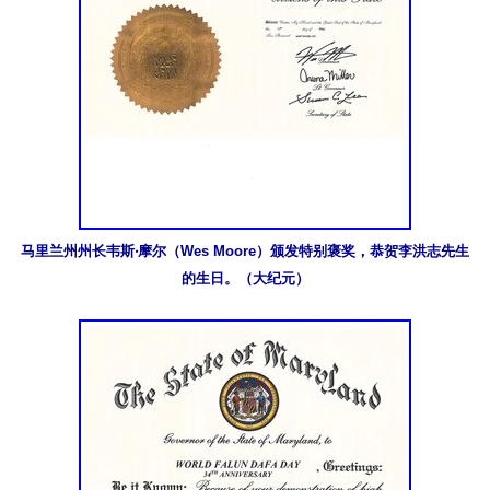
马里兰州州长韦斯‧摩尔（Wes Moore）颁发特别褒奖，恭贺李洪志先生
的生日。（大纪元）