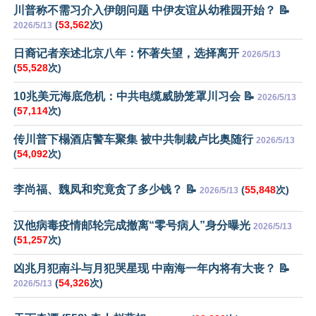
川普称不需习介入伊朗问题 中伊友谊从幼稚园开始？ 📝
(
53,562
次)
2026/5/13
日裔记者亲述北京八年：怀著失望，选择离开
2026/5/13
(
55,528
次)
10兆美元海底危机：中共电缆威胁笼罩川习会 📝
2026/5/13
(
57,114
次)
传川普下榻酒店警车聚集 被中共制裁卢比奥随行
2026/5/13
(
54,092
次)
李尚福、魏凤和究竟贪了多少钱？ 📝
(
55,848
次)
2026/5/13
汉他病毒疫情邮轮完成撤离“零号病人”身分曝光
2026/5/13
(
51,257
次)
凶兆月犯南斗与月犯哭星现 中南海一年内将有大丧？ 📝
(
54,326
次)
2026/5/13