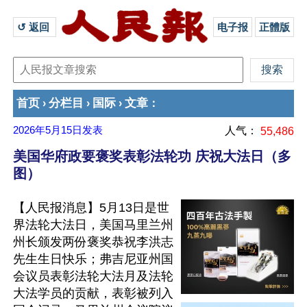
↺ 返回 
电子报
正體版
首页
分栏目
国际
文章
›
›
›
：
2026年5月15日
发表
人气：
55,486
美国华府政要褒奖表彰法轮功 庆祝大法日（多
图）
【人民报消息】5月13日是世
界法轮大法日，美国马里兰州
州长颁发两份褒奖恭祝李洪志
先生生日快乐；弗吉尼亚州国
会议员表彰法轮大法月及法轮
大法学员的贡献，表彰被列入