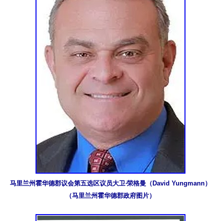
马里兰州霍华德郡议会第五选区议员大卫‧荣格曼（David Yungmann）
（马里兰州霍华德郡政府图片）