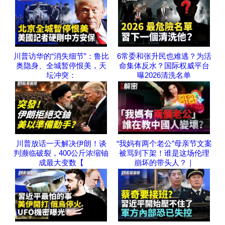
川普访华的“消失细节”：鲁比
6常委和张升民也难逃？为活
奥隐身、全城暂停恨美，天
命集体反水？国际权威平台
坛冲突：
曝2026清洗名单
川普放话一天解决伊朗！谈
“我妈有两个老公”母亲节文案
判濒临破裂，400公斤浓缩铀
被骂到下架！谁是这场伦理
成最大变数【
崩坏的带头人？｜