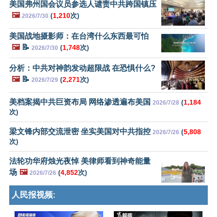
美国弗州国会议员参选人谴责中共跨国镇压
🖼️
(
1,210
次)
2026/7/30
美国战地摄影师：在台湾什么东西最可怕
🖼️
📝
(
1,748
次)
2026/7/30
分析：中共对神韵发动超限战 在恐惧什么?
🖼️
📝
(
2,271
次)
2026/7/29
美档案揭中共巨资布局 网络渗透遍布美国
(
1,184
2026/7/28
次)
梁文锋内部交流泄密 坐实美国对中共指控
(
5,808
2026/7/26
次)
法轮功华府烛光夜悼 美律师看到神奇能量
场
🖼️
(
4,852
次)
2026/7/26
人民报视频: