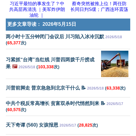
习近平最怕的事发生了？中
蔡奇突然被推上位！两任防
共高层再清洗 ｜美军炸伊朗
长同日判S缓；广西连环震荡
油轮 ｜
更多文章导读：
2026年5月15日
两小时十五分钟闭门会议后 川习陷入冰冷沉默
2026/5/18
(
65,377
次)
习紧抓“台湾”当红线 川普四两拨千斤捞成
果
🖼️
(
103,338
次)
2026/5/18
川普前脚走 普京急急到北京干什么 📝
(
63,338
次)
2026/5/18
中共个税反常高增长 贫富双杀时代悄然到来 📝
2026/5/17
(
60,575
次)
天下奇谭 (560) 女孩报恩
(
28,825
次)
2026/5/17