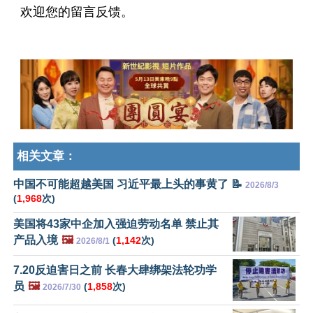
欢迎您的留言反馈。
相关文章：
中国不可能超越美国 习近平最上头的事黄了 📝
2026/8/3
(
1,968
次)
美国将43家中企加入强迫劳动名单 禁止其
产品入境
🖼️
(
1,142
次)
2026/8/1
7.20反迫害日之前 长春大肆绑架法轮功学
员
🖼️
(
1,858
次)
2026/7/30