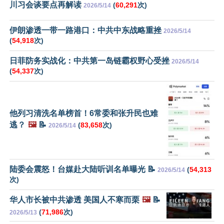
川习会谈要点再解读
(
60,291
次)
2026/5/14
伊朗渗透一带一路港口：中共中东战略重挫
2026/5/14
(
54,918
次)
日菲防务实战化：中共第一岛链霸权野心受挫
2026/5/14
(
54,337
次)
他列习清洗名单榜首！6常委和张升民也难
逃？
🖼️
📝
(
83,658
次)
2026/5/14
陆委会震怒！台媒赴大陆听训名单曝光 📝
(
54,313
2026/5/14
次)
华人市长被中共渗透 美国人不寒而栗
🖼️
📝
(
71,986
次)
2026/5/13