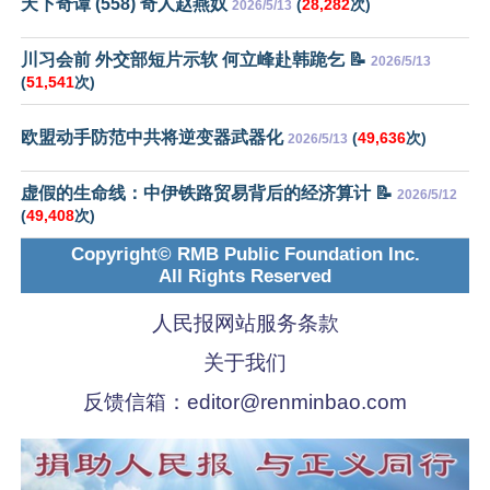
天下奇谭 (558) 奇人赵燕奴
(
28,282
次)
2026/5/13
川习会前 外交部短片示软 何立峰赴韩跪乞 📝
2026/5/13
(
51,541
次)
欧盟动手防范中共将逆变器武器化
(
49,636
次)
2026/5/13
虚假的生命线：中伊铁路贸易背后的经济算计 📝
2026/5/12
(
49,408
次)
Copyright© RMB Public Foundation Inc.
All Rights Reserved
人民报网站服务条款
关于我们
反馈信箱：
editor@renminbao.com