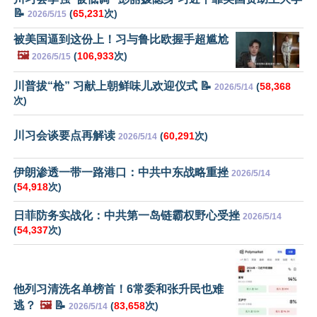
📝
(
65,231
次)
2026/5/15
被美国逼到这份上！习与鲁比欧握手超尴尬
🖼️
(
106,933
次)
2026/5/15
川普拔“枪” 习献上朝鲜味儿欢迎仪式 📝
(
58,368
2026/5/14
次)
川习会谈要点再解读
(
60,291
次)
2026/5/14
伊朗渗透一带一路港口：中共中东战略重挫
2026/5/14
(
54,918
次)
日菲防务实战化：中共第一岛链霸权野心受挫
2026/5/14
(
54,337
次)
他列习清洗名单榜首！6常委和张升民也难
逃？
🖼️
📝
(
83,658
次)
2026/5/14