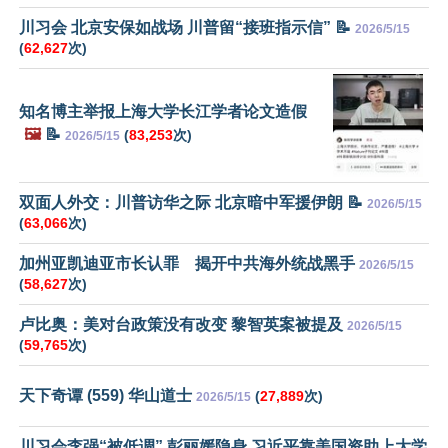
川习会 北京安保如战场 川普留“接班指示信” 📝
2026/5/15
(
62,627
次)
知名博主举报上海大学长江学者论文造假
🖼️
📝
(
83,253
次)
2026/5/15
双面人外交：川普访华之际 北京暗中军援伊朗 📝
2026/5/15
(
63,066
次)
加州亚凯迪亚市长认罪 揭开中共海外统战黑手
2026/5/15
(
58,627
次)
卢比奥：美对台政策没有改变 黎智英案被提及
2026/5/15
(
59,765
次)
天下奇谭 (559) 华山道士
(
27,889
次)
2026/5/15
川习会李强“被低调” 彭丽媛隐身 习近平靠美国资助上大学