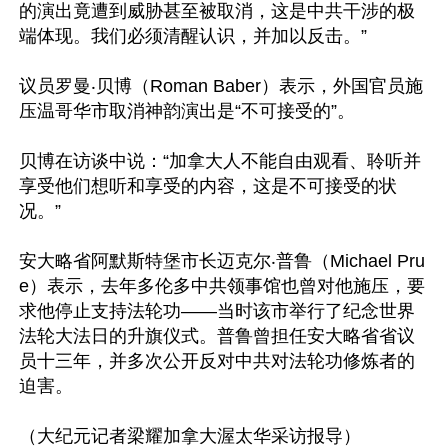
的演出竟遭到威胁甚至被取消，这是中共干涉的极
端体现。我们必须清醒认识，并加以反击。”

议员罗曼‧贝博（Roman Baber）表示，外国官员施
压温哥华市取消神韵演出是“不可接受的”。

贝博在访谈中说：“加拿大人不能自由观看、聆听并
享受他们想听和享受的内容，这是不可接受的状
况。”

安大略省阿默斯特堡市长迈克尔‧普鲁（Michael Pru
e）表示，去年多伦多中共领事馆也曾对他施压，要
求他停止支持法轮功——当时该市举行了纪念世界
法轮大法日的升旗仪式。普鲁曾担任安大略省省议
员十三年，并多次公开反对中共对法轮功修炼者的
迫害。

（大纪元记者梁耀加拿大渥太华采访报导）
