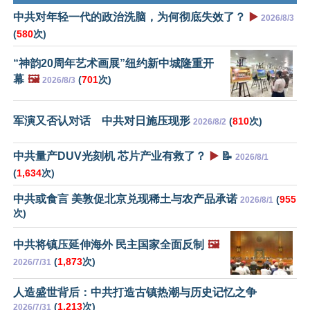
中共对年轻一代的政治洗脑，为何彻底失效了？
▶️
2026/8/3
(
580
次)
“神韵20周年艺术画展”纽约新中城隆重开
幕
🖼️
(
701
次)
2026/8/3
军演又否认对话 中共对日施压现形
(
810
次)
2026/8/2
中共量产DUV光刻机 芯片产业有救了？
▶️
📝
2026/8/1
(
1,634
次)
中共或食言 美敦促北京兑现稀土与农产品承诺
(
955
2026/8/1
次)
中共将镇压延伸海外 民主国家全面反制
🖼️
(
1,873
次)
2026/7/31
人造盛世背后：中共打造古镇热潮与历史记忆之争
(
1,213
次)
2026/7/31