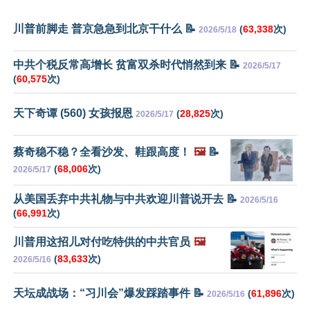
川普前脚走 普京急急到北京干什么 📝
(
63,338
次)
2026/5/18
中共个税反常高增长 贫富双杀时代悄然到来 📝
2026/5/17
(
60,575
次)
天下奇谭 (560) 女孩报恩
(
28,825
次)
2026/5/17
蔡奇稳不稳？全看沙发、鞋跟高度！
🖼️
📝
(
68,006
次)
2026/5/17
从美国丢弃中共礼物与中共欢迎川普说开去 📝
2026/5/16
(
66,991
次)
川普用这招儿对付吃特供的中共官员
🖼️
(
83,633
次)
2026/5/16
天坛成战场：“习川会”爆发踩踏事件 📝
(
61,896
次)
2026/5/16