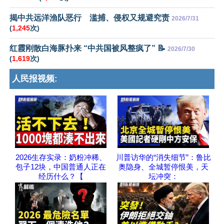
揭中共远洋渔队恶行 滥捕、侵权又规避究责
2026/7/31
(
1,245
次)
红霞刚散白海豚扑来 “中共国被风整疯了” 📝
2026/7/30
(
1,619
次)
人民报视频:
2026生存实录：奶粉冲稀、
川普访华的“消失细节”：鲁比
包子12块，中国普通人正在
奥隐身、全城暂停恨美，天
经历什么？【
坛冲突：