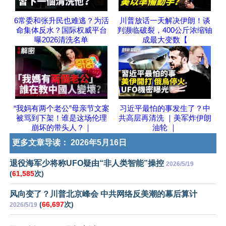
6常委和张升民也难逃？为活
川普放话一天解决伊朗！谈
命集体反水？国际权威平台
判濒临破裂，400公斤浓缩铀
曝2026清洗名单
成最大变数【
“我妈有两个老公”母亲节文案
习近平最怕的事发生了？中
被骂到下架！谁是这场伦理
共高层再清洗 ｜美军炸伊朗
崩坏的带头人？｜
油轮 ｜
更多文章导读：
2026年5月16日
退役海军少将称UFO疑由“非人类智能”操控
2026/5/19
(
61,585
次)
风向变了？川普北京峰会 中共网络反美潮的幕后算计
(
66,697
次)
2026/5/19