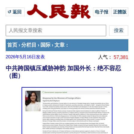
↺ 返回 
电子报
正體版
首页
分栏目
国际
文章
›
›
›
：
2026年5月16日
发表
人气：
57,381
中共跨国镇压威胁神韵 加国外长：绝不容忍
（图）