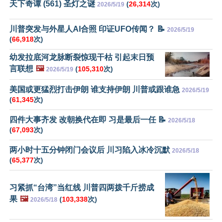
天下奇谭 (561) 圣灯之谜
(
26,314
次)
2026/5/19
川普突发与外星人AI合照 印证UFO传闻？ 📝
2026/5/19
(
66,918
次)
幼发拉底河龙脉断裂惊现干枯 引起末日预
言联想
🖼️
(
105,310
次)
2026/5/19
美国或更猛烈打击伊朗 谁支持伊朗 川普或跟谁急
2026/5/19
(
61,345
次)
四件大事齐发 改朝换代在即 习是最后一任 📝
2026/5/18
(
67,093
次)
两小时十五分钟闭门会议后 川习陷入冰冷沉默
2026/5/18
(
65,377
次)
习紧抓“台湾”当红线 川普四两拨千斤捞成
果
🖼️
(
103,338
次)
2026/5/18