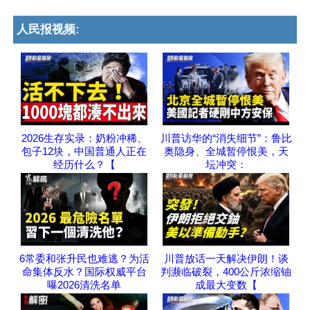
人民报视频:
2026生存实录：奶粉冲稀、
川普访华的“消失细节”：鲁比
包子12块，中国普通人正在
奥隐身、全城暂停恨美，天
经历什么？【
坛冲突：
6常委和张升民也难逃？为活
川普放话一天解决伊朗！谈
命集体反水？国际权威平台
判濒临破裂，400公斤浓缩铀
曝2026清洗名单
成最大变数【