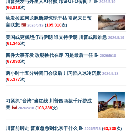
川普突发与外星人AI合照 印证UFO传闻？ 📝
2026/5/19
(
66,918
次)
幼发拉底河龙脉断裂惊现干枯 引起末日预
言联想
🖼️
(
105,310
次)
2026/5/19
美国或更猛烈打击伊朗 谁支持伊朗 川普或跟谁急
2026/5/19
(
61,345
次)
四件大事齐发 改朝换代在即 习是最后一任 📝
2026/5/18
(
67,093
次)
两小时十五分钟闭门会议后 川习陷入冰冷沉默
2026/5/18
(
65,377
次)
习紧抓“台湾”当红线 川普四两拨千斤捞成
果
🖼️
(
103,338
次)
2026/5/18
川普前脚走 普京急急到北京干什么 📝
(
63,338
次)
2026/5/18