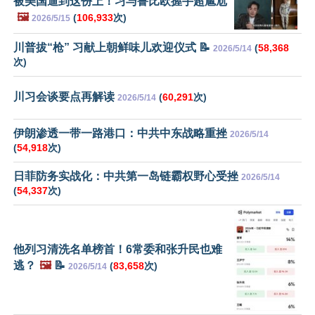
被美国逼到这份上！习与鲁比欧握手超尴尬
🖼️
(
106,933
次)
2026/5/15
川普拔“枪” 习献上朝鲜味儿欢迎仪式 📝
(
58,368
2026/5/14
次)
川习会谈要点再解读
(
60,291
次)
2026/5/14
伊朗渗透一带一路港口：中共中东战略重挫
2026/5/14
(
54,918
次)
日菲防务实战化：中共第一岛链霸权野心受挫
2026/5/14
(
54,337
次)
他列习清洗名单榜首！6常委和张升民也难
逃？
🖼️
📝
(
83,658
次)
2026/5/14