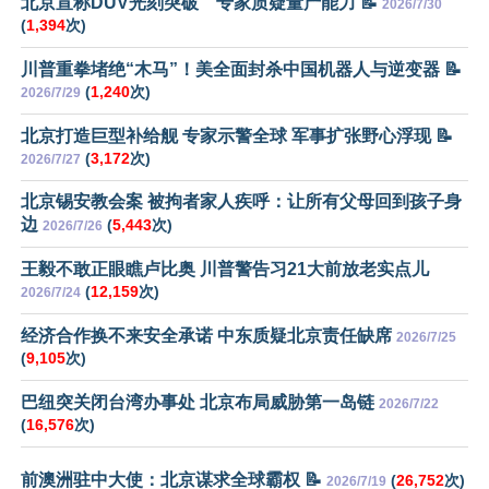
北京宣称DUV光刻突破 专家质疑量产能力 📝
2026/7/30
(
1,394
次)
川普重拳堵绝“木马”！美全面封杀中国机器人与逆变器 📝
(
1,240
次)
2026/7/29
北京打造巨型补给舰 专家示警全球 军事扩张野心浮现 📝
(
3,172
次)
2026/7/27
北京锡安教会案 被拘者家人疾呼：让所有父母回到孩子身
边
(
5,443
次)
2026/7/26
王毅不敢正眼瞧卢比奥 川普警告习21大前放老实点儿
(
12,159
次)
2026/7/24
经济合作换不来安全承诺 中东质疑北京责任缺席
2026/7/25
(
9,105
次)
巴纽突关闭台湾办事处 北京布局威胁第一岛链
2026/7/22
(
16,576
次)
前澳洲驻中大使：北京谋求全球霸权 📝
(
26,752
次)
2026/7/19