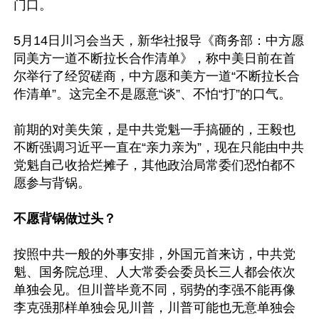
门口。

5月14日川习会当天，新华社报导《商务部：中方愿
同美方一道不断拉长合作清单》，称中美日前在首
尔举行了经贸磋商，中方愿和美方一道“不断拉长合
作清单”。这完全不是愿意“谈”、不怕“打”的口气。

前期的对美失策，是中共党魁一手搞砸的，王毅也
不断强调习近平一直在“亲力亲为”，现在只能由中共
党魁自己收拾烂摊子，其他政治局常委们恐怕都不
愿参与背锅。

不愿背锅做过头？
按照中共一般的外事安排，外国元首来访，中共党
魁、国务院总理、人大常委会委员长三人都会依次
单独会见。但川普毕竟不同，弱势的李强不能再像
李克强那样单独会见川普，川普可能也无意单独会