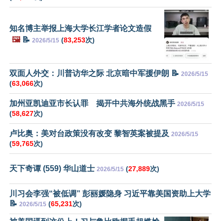
知名博主举报上海大学长江学者论文造假
🖼️
📝
(
83,253
次)
2026/5/15
双面人外交：川普访华之际 北京暗中军援伊朗 📝
2026/5/15
(
63,066
次)
加州亚凯迪亚市长认罪 揭开中共海外统战黑手
2026/5/15
(
58,627
次)
卢比奥：美对台政策没有改变 黎智英案被提及
2026/5/15
(
59,765
次)
天下奇谭 (559) 华山道士
(
27,889
次)
2026/5/15
川习会李强“被低调” 彭丽媛隐身 习近平靠美国资助上大学
📝
(
65,231
次)
2026/5/15