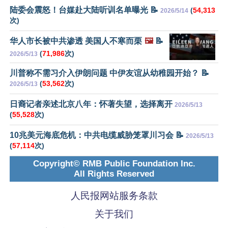
陆委会震怒！台媒赴大陆听训名单曝光 📝
(
54,313
2026/5/14
次)
华人市长被中共渗透 美国人不寒而栗
🖼️
📝
(
71,986
次)
2026/5/13
川普称不需习介入伊朗问题 中伊友谊从幼稚园开始？ 📝
(
53,562
次)
2026/5/13
日裔记者亲述北京八年：怀著失望，选择离开
2026/5/13
(
55,528
次)
10兆美元海底危机：中共电缆威胁笼罩川习会 📝
2026/5/13
(
57,114
次)
Copyright© RMB Public Foundation Inc.
All Rights Reserved
人民报网站服务条款
关于我们