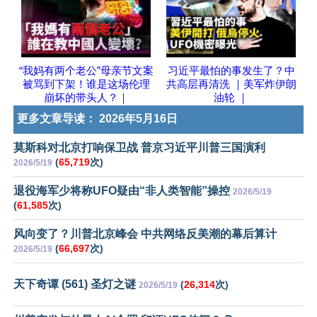
“我妈有两个老公”母亲节文案
习近平最怕的事发生了？中
被骂到下架！谁是这场伦理
共高层再清洗 ｜美军炸伊朗
崩坏的带头人？｜
油轮 ｜
更多文章导读：
2026年5月16日
莫斯科对北京打响保卫战 普京习近平川普三国演利
(
65,719
次)
2026/5/19
退役海军少将称UFO疑由“非人类智能”操控
2026/5/19
(
61,585
次)
风向变了？川普北京峰会 中共网络反美潮的幕后算计
(
66,697
次)
2026/5/19
天下奇谭 (561) 圣灯之谜
(
26,314
次)
2026/5/19