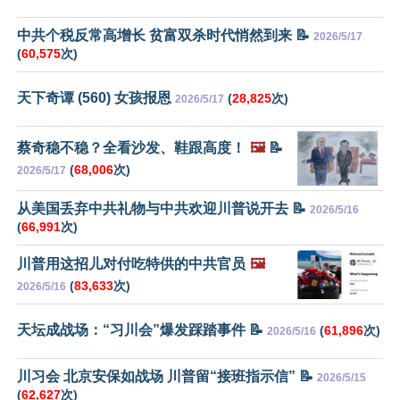
中共个税反常高增长 贫富双杀时代悄然到来 📝
2026/5/17
(
60,575
次)
天下奇谭 (560) 女孩报恩
(
28,825
次)
2026/5/17
蔡奇稳不稳？全看沙发、鞋跟高度！
🖼️
📝
(
68,006
次)
2026/5/17
从美国丢弃中共礼物与中共欢迎川普说开去 📝
2026/5/16
(
66,991
次)
川普用这招儿对付吃特供的中共官员
🖼️
(
83,633
次)
2026/5/16
天坛成战场：“习川会”爆发踩踏事件 📝
(
61,896
次)
2026/5/16
川习会 北京安保如战场 川普留“接班指示信” 📝
2026/5/15
(
62,627
次)