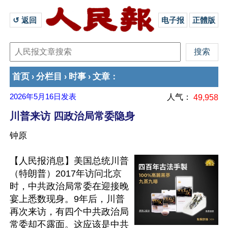
↺ 返回 
电子报
正體版
首页
分栏目
时事
文章
›
›
›
：
2026年5月16日
发表
人气：
49,958
川普来访 四政治局常委隐身
钟原
【人民报消息】美国总统川普
（特朗普）2017年访问北京
时，中共政治局常委在迎接晚
宴上悉数现身。9年后，川普
再次来访，有四个中共政治局
常委却不露面。这应该是中共