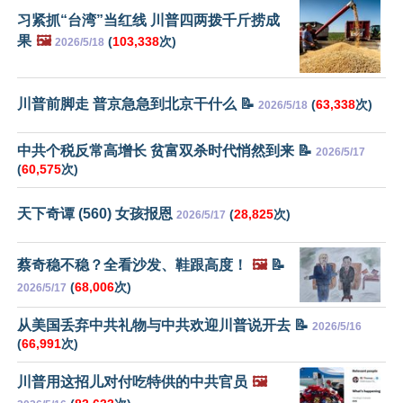
习紧抓“台湾”当红线 川普四两拨千斤捞成
果
🖼️
(
103,338
次)
2026/5/18
川普前脚走 普京急急到北京干什么 📝
(
63,338
次)
2026/5/18
中共个税反常高增长 贫富双杀时代悄然到来 📝
2026/5/17
(
60,575
次)
天下奇谭 (560) 女孩报恩
(
28,825
次)
2026/5/17
蔡奇稳不稳？全看沙发、鞋跟高度！
🖼️
📝
(
68,006
次)
2026/5/17
从美国丢弃中共礼物与中共欢迎川普说开去 📝
2026/5/16
(
66,991
次)
川普用这招儿对付吃特供的中共官员
🖼️