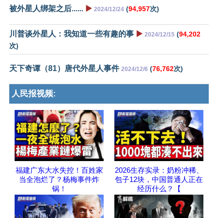
被外星人绑架之后......
▶️
(
94,957
次)
2024/12/24
川普谈外星人：我知道一些有趣的事
▶️
(
94,202
2024/12/15
次)
天下奇谭（81）唐代外星人事件
(
76,762
次)
2024/12/6
人民报视频:
福建广东大水失控！百姓家
2026生存实录：奶粉冲稀、
当全泡烂了？杨梅事件炸
包子12块，中国普通人正在
锅！
经历什么？【