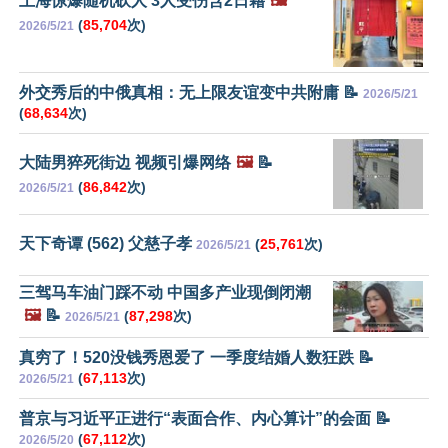
上海惊爆随机砍人 3人受伤含2日籍
🖼️
(
85,704
次)
2026/5/21
外交秀后的中俄真相：无上限友谊变中共附庸 📝
2026/5/21
(
68,634
次)
大陆男猝死街边 视频引爆网络
🖼️
📝
(
86,842
次)
2026/5/21
天下奇谭 (562) 父慈子孝
(
25,761
次)
2026/5/21
三驾马车油门踩不动 中国多产业现倒闭潮
🖼️
📝
(
87,298
次)
2026/5/21
真穷了！520没钱秀恩爱了 一季度结婚人数狂跌 📝
(
67,113
次)
2026/5/21
普京与习近平正进行“表面合作、内心算计”的会面 📝
(
67,112
次)
2026/5/20