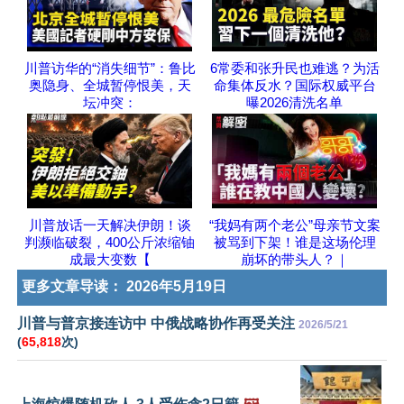
川普访华的“消失细节”：鲁比
6常委和张升民也难逃？为活
奥隐身、全城暂停恨美，天
命集体反水？国际权威平台
坛冲突：
曝2026清洗名单
川普放话一天解决伊朗！谈
“我妈有两个老公”母亲节文案
判濒临破裂，400公斤浓缩铀
被骂到下架！谁是这场伦理
成最大变数【
崩坏的带头人？｜
更多文章导读：
2026年5月19日
川普与普京接连访中 中俄战略协作再受关注
2026/5/21
(
65,818
次)