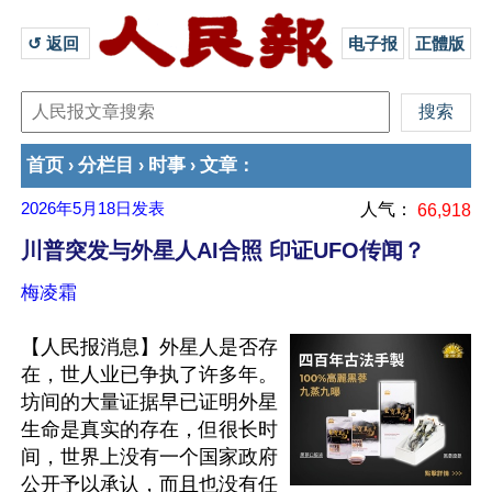
↺ 返回 
电子报
正體版
首页
分栏目
时事
文章
›
›
›
：
2026年5月18日
发表
人气：
66,918
川普突发与外星人AI合照 印证UFO传闻？
梅凌霜
【人民报消息】外星人是否存
在，世人业已争执了许多年。
坊间的大量证据早已证明外星
生命是真实的存在，但很长时
间，世界上没有一个国家政府
公开予以承认，而且也没有任