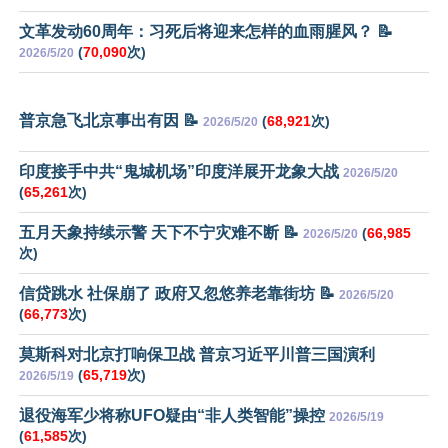
文革发动60周年：习死后将迎来怎样的血雨腥风？ 📝
(
70,090
次)
2026/5/20
普京急飞北京事出有因 📝
(
68,921
次)
2026/5/20
印度接手中共“鬼城机场”印度洋展开龙象大战
2026/5/20
(
65,261
次)
五月天象持续示警 天下不宁灾难不断 📝
(
66,985
2026/5/20
次)
信贷跳水 社保崩了 政府又忽悠养老靠街坊 📝
2026/5/20
(
66,773
次)
莫斯科对北京打响保卫战 普京习近平川普三国演利
(
65,719
次)
2026/5/19
退役海军少将称UFO疑由“非人类智能”操控
2026/5/19
(
61,585
次)