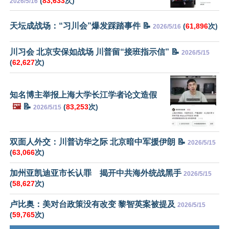
(
83,633
次)
2026/5/16
天坛成战场：“习川会”爆发踩踏事件 📝
(
61,896
次)
2026/5/16
川习会 北京安保如战场 川普留“接班指示信” 📝
2026/5/15
(
62,627
次)
知名博主举报上海大学长江学者论文造假
🖼️
📝
(
83,253
次)
2026/5/15
双面人外交：川普访华之际 北京暗中军援伊朗 📝
2026/5/15
(
63,066
次)
加州亚凯迪亚市长认罪 揭开中共海外统战黑手
2026/5/15
(
58,627
次)
卢比奥：美对台政策没有改变 黎智英案被提及
2026/5/15
(
59,765
次)