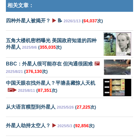
相关文章：
四种外星人被揭开？
▶️
📝
(
64,037
次)
2026/1/13
五角大楼机密档曝光 美国政府知道的四种
外星人
(
355,035
次)
2025/9/6
BBC：外星人很可能存在 但沟通很困难
🖼️
(
376,130
次)
2025/8/21
中国天眼在找外星人？平塘县藏惊人天机
🖼️▶️
(
87,351
次)
2025/8/11
从大语言糢型到外星人
(
27,225
次)
2025/5/26
外星人劫持太空人？
▶️
(
92,856
次)
2025/5/3