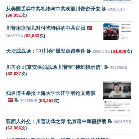
从美国丢弃中共礼物与中共欢迎川普说开去 📝
2026/5/16
(
66,991
次)
川普用这招儿对付吃特供的中共官员
🖼️
(
83,633
次)
2026/5/16
天坛成战场：“习川会”爆发踩踏事件 📝
(
61,896
次)
2026/5/16
川习会 北京安保如战场 川普留“接班指示信” 📝
2026/5/15
(
62,627
次)
知名博主举报上海大学长江学者论文造假
🖼️
📝
(
83,253
次)
2026/5/15
双面人外交：川普访华之际 北京暗中军援伊朗 📝
2026/5/15
(
63,066
次)