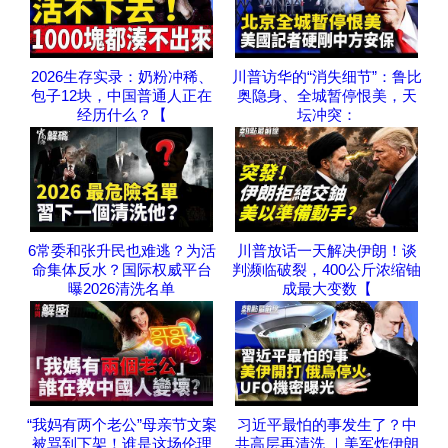
2026生存实录：奶粉冲稀、
川普访华的“消失细节”：鲁比
包子12块，中国普通人正在
奥隐身、全城暂停恨美，天
经历什么？【
坛冲突：
6常委和张升民也难逃？为活
川普放话一天解决伊朗！谈
命集体反水？国际权威平台
判濒临破裂，400公斤浓缩铀
曝2026清洗名单
成最大变数【
“我妈有两个老公”母亲节文案
习近平最怕的事发生了？中
被骂到下架！谁是这场伦理
共高层再清洗 ｜美军炸伊朗