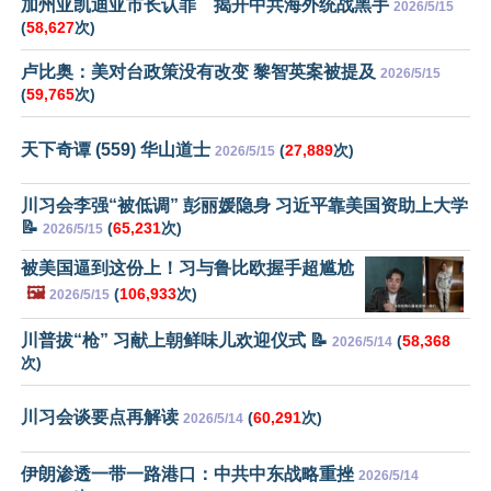
加州亚凯迪亚市长认罪 揭开中共海外统战黑手
2026/5/15
(
58,627
次)
卢比奥：美对台政策没有改变 黎智英案被提及
2026/5/15
(
59,765
次)
天下奇谭 (559) 华山道士
(
27,889
次)
2026/5/15
川习会李强“被低调” 彭丽媛隐身 习近平靠美国资助上大学
📝
(
65,231
次)
2026/5/15
被美国逼到这份上！习与鲁比欧握手超尴尬
🖼️
(
106,933
次)
2026/5/15
川普拔“枪” 习献上朝鲜味儿欢迎仪式 📝
(
58,368
2026/5/14
次)
川习会谈要点再解读
(
60,291
次)
2026/5/14
伊朗渗透一带一路港口：中共中东战略重挫
2026/5/14