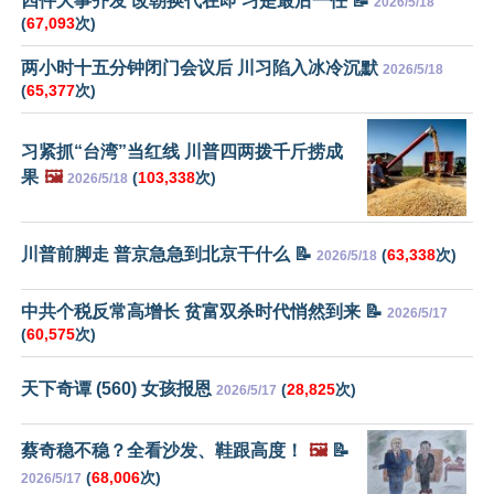
四件大事齐发 改朝换代在即 习是最后一任 📝
2026/5/18
(
67,093
次)
两小时十五分钟闭门会议后 川习陷入冰冷沉默
2026/5/18
(
65,377
次)
习紧抓“台湾”当红线 川普四两拨千斤捞成
果
🖼️
(
103,338
次)
2026/5/18
川普前脚走 普京急急到北京干什么 📝
(
63,338
次)
2026/5/18
中共个税反常高增长 贫富双杀时代悄然到来 📝
2026/5/17
(
60,575
次)
天下奇谭 (560) 女孩报恩
(
28,825
次)
2026/5/17
蔡奇稳不稳？全看沙发、鞋跟高度！
🖼️
📝
(
68,006
次)
2026/5/17