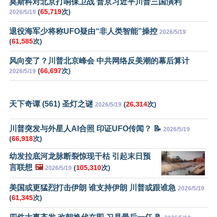
莫斯科对北京打响保卫战 普京习近平川普三国演利
(
65,719
次)
2026/5/19
退役海军少将称UFO疑由“非人类智能”操控
2026/5/19
(
61,585
次)
风向变了？川普北京峰会 中共网络反美潮的幕后算计
(
66,697
次)
2026/5/19
天下奇谭 (561) 圣灯之谜
(
26,314
次)
2026/5/19
川普突发与外星人AI合照 印证UFO传闻？ 📝
2026/5/19
(
66,918
次)
幼发拉底河龙脉断裂惊现干枯 引起末日预
言联想
🖼️
(
105,310
次)
2026/5/19
美国或更猛烈打击伊朗 谁支持伊朗 川普或跟谁急
2026/5/19
(
61,345
次)