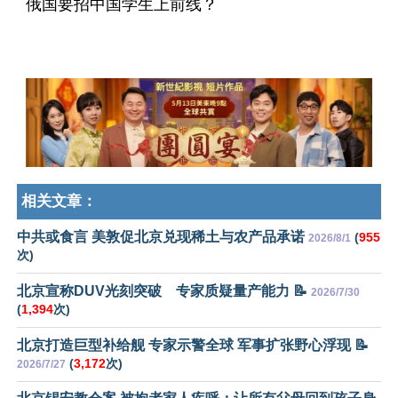
俄国要招中国学生上前线？
相关文章：
中共或食言 美敦促北京兑现稀土与农产品承诺
(
955
2026/8/1
次)
北京宣称DUV光刻突破 专家质疑量产能力 📝
2026/7/30
(
1,394
次)
北京打造巨型补给舰 专家示警全球 军事扩张野心浮现 📝
(
3,172
次)
2026/7/27