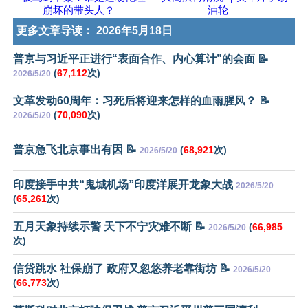
崩坏的带头人？｜
油轮 ｜
更多文章导读：
2026年5月18日
普京与习近平正进行“表面合作、内心算计”的会面 📝
(
67,112
次)
2026/5/20
文革发动60周年：习死后将迎来怎样的血雨腥风？ 📝
(
70,090
次)
2026/5/20
普京急飞北京事出有因 📝
(
68,921
次)
2026/5/20
印度接手中共“鬼城机场”印度洋展开龙象大战
2026/5/20
(
65,261
次)
五月天象持续示警 天下不宁灾难不断 📝
(
66,985
2026/5/20
次)
信贷跳水 社保崩了 政府又忽悠养老靠街坊 📝
2026/5/20
(
66,773
次)