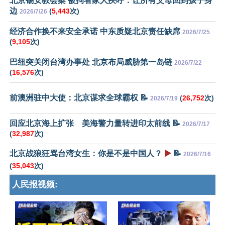
北京锡安教会案 被拘者家人疾呼：让所有父母回到孩子身
边
(
5,443
次)
2026/7/26
经济合作换不来安全承诺 中东质疑北京责任缺席
2026/7/25
(
9,105
次)
巴纽突关闭台湾办事处 北京布局威胁第一岛链
2026/7/22
(
16,576
次)
前澳洲驻中大使：北京谋求全球霸权 📝
(
26,752
次)
2026/7/19
回应北京海上扩张 美海警力量转进印太前线 📝
2026/7/17
(
32,987
次)
北京战狼狂骂台湾女生：你是不是中国人？
▶️
📝
2026/7/16
(
35,043
次)
人民报视频: