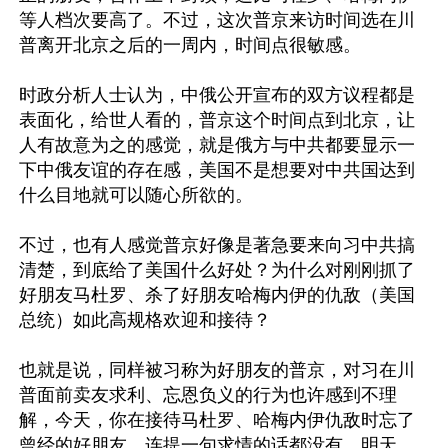
等人档次要高了。不过，这次普京来访时间选在川
普离开北京之后的一周内，时间点很敏感。

时政分析人士认为，中俄公开宣布的双方议程都是
表面化，给世人看的，普京这个时间点到北京，让
人有故意为之的感觉，就是俄方与中共都要显示一
下中俄友谊的存在感，美国不是想要对中共国达到
什么目地就可以随心所欲的。

不过，也有人感觉普京好像是著急要来向习中共搞
清楚，到底给了美国什么好处？为什么对刚刚抓了
好朋友马杜罗、杀了好朋友哈梅内伊的仇敌（美国
总统）如此高规格欢迎和接待？

也就是说，同样被习称为好朋友的普京，对习在川
普面前卖友求利、忘恩负义的行为也许感到不理
解，今天，你在接待马杜罗、哈梅内伊仇敌时忘了
曾经的好朋友，连提一句求情的话都没有，明天，