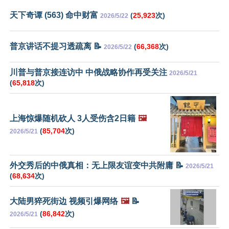
天下奇谭 (563) 命中财富
(
25,923
次)
2026/5/22
普京讲话不提习透疏离 📝
(
66,368
次)
2026/5/22
川普与普京接连访中 中俄战略协作再受关注
2026/5/21
(
65,818
次)
上海惊爆随机砍人 3人受伤含2日籍
🖼️
(
85,704
次)
2026/5/21
外交秀后的中俄真相：无上限友谊变中共附庸 📝
2026/5/21
(
68,634
次)
大陆男猝死街边 视频引爆网络
🖼️
📝
(
86,842
次)
2026/5/21