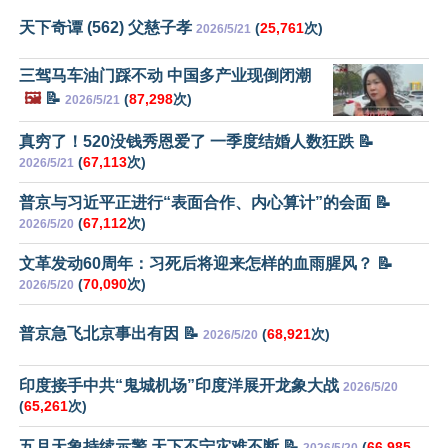
天下奇谭 (562) 父慈子孝
(
25,761
次)
2026/5/21
三驾马车油门踩不动 中国多产业现倒闭潮
🖼️
📝
(
87,298
次)
2026/5/21
真穷了！520没钱秀恩爱了 一季度结婚人数狂跌 📝
(
67,113
次)
2026/5/21
普京与习近平正进行“表面合作、内心算计”的会面 📝
(
67,112
次)
2026/5/20
文革发动60周年：习死后将迎来怎样的血雨腥风？ 📝
(
70,090
次)
2026/5/20
普京急飞北京事出有因 📝
(
68,921
次)
2026/5/20
印度接手中共“鬼城机场”印度洋展开龙象大战
2026/5/20
(
65,261
次)
五月天象持续示警 天下不宁灾难不断 📝
(
66,985
2026/5/20