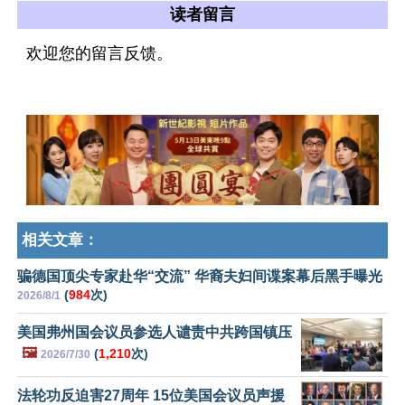
读者留言
欢迎您的留言反馈。
相关文章：
骗德国顶尖专家赴华“交流” 华裔夫妇间谍案幕后黑手曝光
(
984
次)
2026/8/1
美国弗州国会议员参选人谴责中共跨国镇压
🖼️
(
1,210
次)
2026/7/30
法轮功反迫害27周年 15位美国会议员声援