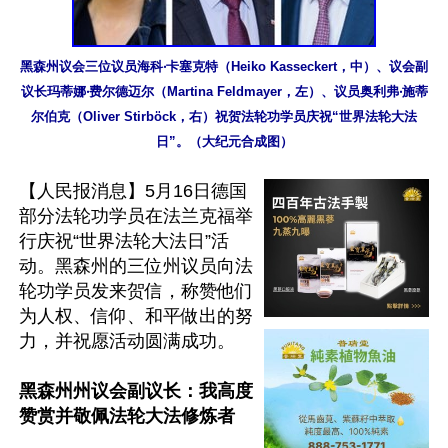
黑森州议会三位议员海科‧卡塞克特（Heiko Kasseckert，中）、议会副
议长玛蒂娜‧费尔德迈尔（Martina Feldmayer，左）、议员奥利弗‧施蒂
尔伯克（Oliver Stirböck，右）祝贺法轮功学员庆祝“世界法轮大法
日”。（大纪元合成图）
【人民报消息】5月16日德国
部分法轮功学员在法兰克福举
行庆祝“世界法轮大法日”活
动。黑森州的三位州议员向法
轮功学员发来贺信，称赞他们
为人权、信仰、和平做出的努
力，并祝愿活动圆满成功。

黑森州州议会副议长：我高度
赞赏并敬佩法轮大法修炼者