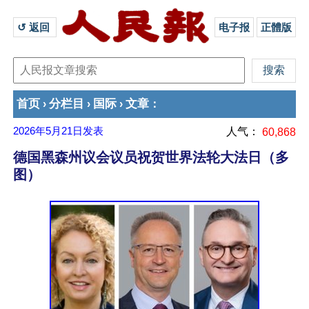
↺ 返回 
电子报
正體版
首页
分栏目
国际
文章
›
›
›
：
2026年5月21日
发表
人气：
60,868
德国黑森州议会议员祝贺世界法轮大法日（多
图）