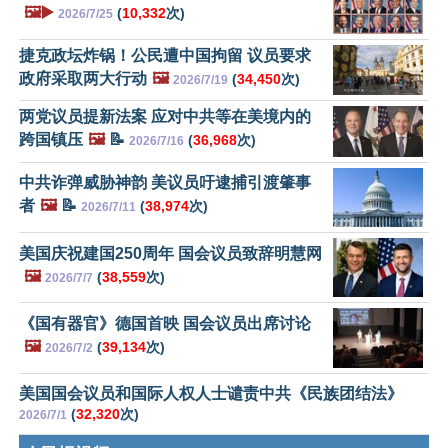
🖼️▶️
(
10,332
次)
2026/7/25
捷克政坛炸锅！公民遭中国拘留 议员要求
政府采取两大行动
🖼️
(
34,450
次)
2026/7/19
两党议员提新法案 应对中共等在美境内的
跨国镇压
🖼️
📝
(
36,968
次)
2026/7/16
中共诈弹威胁神韵 美议员吁逮捕引渡肇事
者
🖼️
📝
(
38,974
次)
2026/7/11
美国庆祝建国250周年 国会议员致辞明慧网
🖼️
(
38,559
次)
2026/7/7
《国有器官》德国首映 国会议员出席讨论
🖼️
(
39,134
次)
2026/7/2
美国国会议员和国际人权人士谴责中共《民族团结法》
(
32,320
次)
2026/7/1