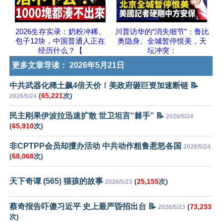
2026生存实录：奶粉冲稀、
川普访华的“消失细节”：鲁比
包子12块，中国普通人正在
奥隐身、全城暂停恨美，天
经历什么？【
坛冲突：
更多文章导读：
2026年5月21日
中共武器化稀土飙4倍天价！美政府砸巨资加速断链 📝
(
65,221
次)
2026/5/24
民主刚果伊波拉迅速扩散 世卫坦言“棘手” 📝
2026/5/24
(
65,910
次)
非CPTPP会员却擅办活动 中共动作粗鲁惹怒各国
2026/5/24
(
68,068
次)
天下奇谭 (565) 猫孩的故事
(
25,155
次)
2026/5/23
蔡奇报告吓傻习近平 史上最严昏招出台 📝
(
73,233
2026/5/23
次)