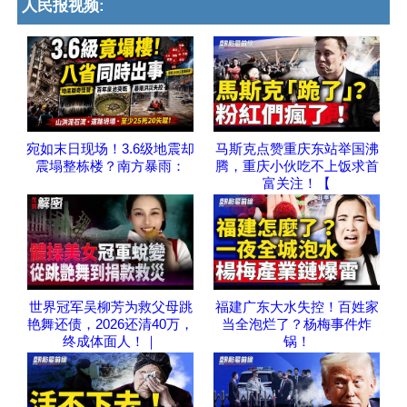
人民报视频:
宛如末日现场！3.6级地震却
马斯克点赞重庆东站举国沸
震塌整栋楼？南方暴雨：
腾，重庆小伙吃不上饭求首
富关注！【
世界冠军吴柳芳为救父母跳
福建广东大水失控！百姓家
艳舞还债，2026还清40万，
当全泡烂了？杨梅事件炸
终成体面人！｜
锅！