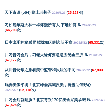
天下奇谭 (564) 隐士老莱子
(
25,128
次)
2026/5/23
习如晚年斯大林一样怀疑所有人 下场如何 📝
2026/5/23
(
66,793
次)
日本出现神秘感冒 喉咙如刀割久咳不愈
(
65,331
次)
2026/5/22
川习普习会后，习老大缘何要急急去见金三胖 📝
2026/5/22
(
67,177
次)
从川普访华之旅看美中监管和执法的不同
(
67,933
2026/5/22
次)
玩弄美俄平衡！北京峰会高喊反美，掩盖助俄野心
(
65,118
次)
2026/5/22
川习会后就翻脸？北京背叛170亿美金采购承诺 📝
2026/5/22
(
67,524
次)