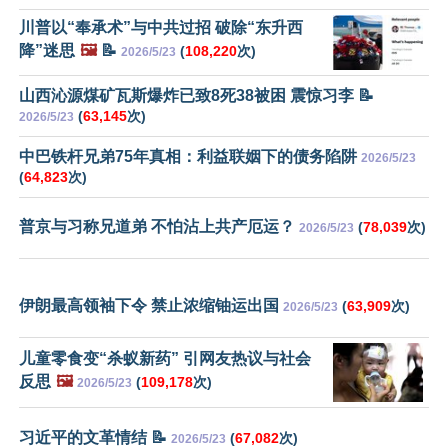
川普以“奉承术”与中共过招 破除“东升西
降”迷思
🖼️
📝
(
108,220
次)
2026/5/23
山西沁源煤矿瓦斯爆炸已致8死38被困 震惊习李 📝
(
63,145
次)
2026/5/23
中巴铁杆兄弟75年真相：利益联姻下的债务陷阱
2026/5/23
(
64,823
次)
普京与习称兄道弟 不怕沾上共产厄运？
(
78,039
次)
2026/5/23
伊朗最高领袖下令 禁止浓缩铀运出国
(
63,909
次)
2026/5/23
儿童零食变“杀蚁新药” 引网友热议与社会
反思
🖼️
(
109,178
次)
2026/5/23
习近平的文革情结 📝
(
67,082
次)
2026/5/23