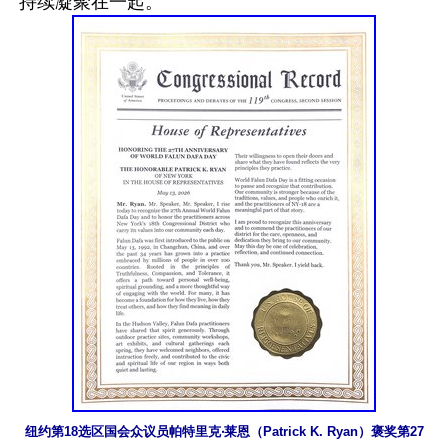
纽约第18选区国会众议员帕特里克‧莱恩（Patrick K. Ryan）褒奖第27