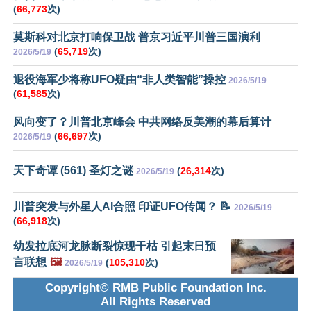
(
66,773
次)
莫斯科对北京打响保卫战 普京习近平川普三国演利
(
65,719
次)
2026/5/19
退役海军少将称UFO疑由“非人类智能”操控
2026/5/19
(
61,585
次)
风向变了？川普北京峰会 中共网络反美潮的幕后算计
(
66,697
次)
2026/5/19
天下奇谭 (561) 圣灯之谜
(
26,314
次)
2026/5/19
川普突发与外星人AI合照 印证UFO传闻？ 📝
2026/5/19
(
66,918
次)
幼发拉底河龙脉断裂惊现干枯 引起末日预
言联想
🖼️
(
105,310
次)
2026/5/19
Copyright© RMB Public Foundation Inc.
All Rights Reserved