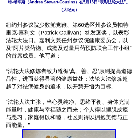
特-考辛斯（Andrea Stewart-Cousins）在5月13日“表彰法轮大法”。
（大纪元）
纽约州参议院少数党党鞭、第60选区州参议员帕特
里克‧嘉利文（Patrick Gallivan）签发褒奖，以表彰
法轮大法日。嘉利文兼任州参议院健康委员会，以
及“阿片类药物、成瘾及过量用药预防联合工作小组”
的首席成员。他写道：

“法轮大法修炼者致力遵循‘真、善、忍’原则提高道德
品性，进而获得显著的健康益处；法轮大法修炼超
越了对祛病健身的追求，以开慧开悟为目标。

“法轮大法主张，当心灵纯净、思绪平衡、身体充满
能量时，健康与幸福随之而来；个人得以摆脱成瘾
与恶习，家庭得以和睦，社区则得以拥抱美德与正