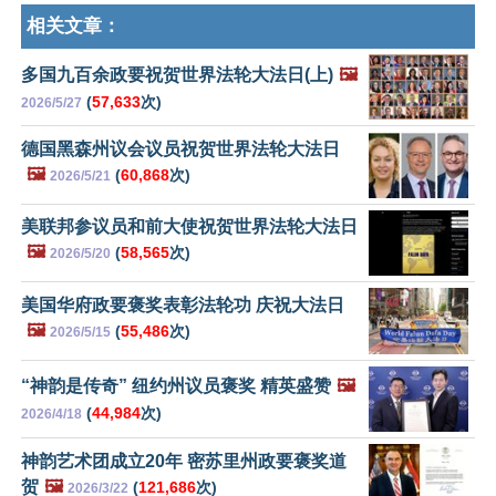
相关文章：
多国九百余政要祝贺世界法轮大法日(上)
🖼️
(
57,633
次)
2026/5/27
德国黑森州议会议员祝贺世界法轮大法日
🖼️
(
60,868
次)
2026/5/21
美联邦参议员和前大使祝贺世界法轮大法日
🖼️
(
58,565
次)
2026/5/20
美国华府政要褒奖表彰法轮功 庆祝大法日
🖼️
(
55,486
次)
2026/5/15
“神韵是传奇” 纽约州议员褒奖 精英盛赞
🖼️
(
44,984
次)
2026/4/18
神韵艺术团成立20年 密苏里州政要褒奖道
贺
🖼️
(
121,686
次)
2026/3/22