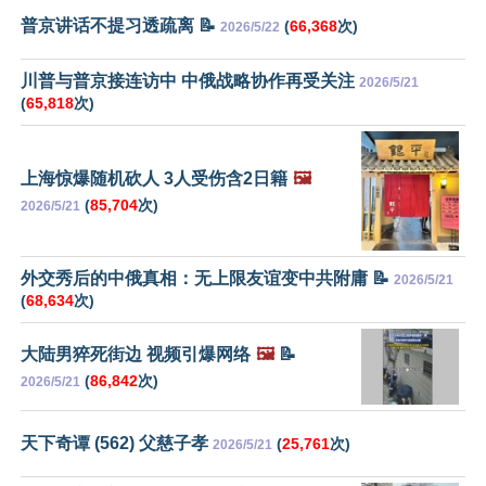
普京讲话不提习透疏离 📝
(
66,368
次)
2026/5/22
川普与普京接连访中 中俄战略协作再受关注
2026/5/21
(
65,818
次)
上海惊爆随机砍人 3人受伤含2日籍
🖼️
(
85,704
次)
2026/5/21
外交秀后的中俄真相：无上限友谊变中共附庸 📝
2026/5/21
(
68,634
次)
大陆男猝死街边 视频引爆网络
🖼️
📝
(
86,842
次)
2026/5/21
天下奇谭 (562) 父慈子孝
(
25,761
次)
2026/5/21