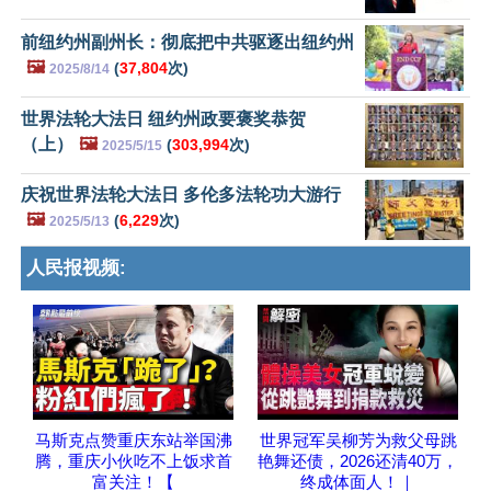
前纽约州副州长：彻底把中共驱逐出纽约州
🖼️
(
37,804
次)
2025/8/14
世界法轮大法日 纽约州政要褒奖恭贺
（上）
🖼️
(
303,994
次)
2025/5/15
庆祝世界法轮大法日 多伦多法轮功大游行
🖼️
(
6,229
次)
2025/5/13
人民报视频:
马斯克点赞重庆东站举国沸
世界冠军吴柳芳为救父母跳
腾，重庆小伙吃不上饭求首
艳舞还债，2026还清40万，
富关注！【
终成体面人！｜