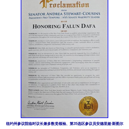
纽约州参议院临时议长兼多数党领袖、第35选区参议员安德里娅‧斯图尔