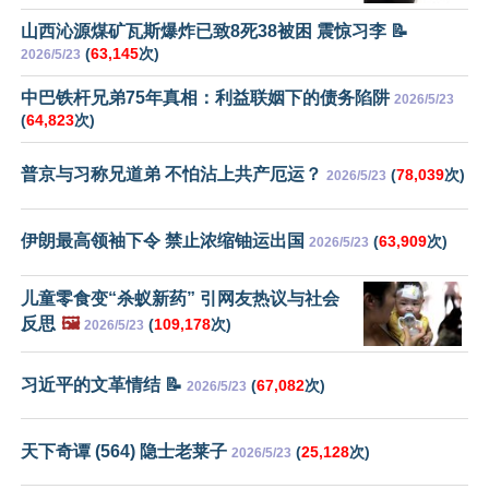
山西沁源煤矿瓦斯爆炸已致8死38被困 震惊习李 📝
(
63,145
次)
2026/5/23
中巴铁杆兄弟75年真相：利益联姻下的债务陷阱
2026/5/23
(
64,823
次)
普京与习称兄道弟 不怕沾上共产厄运？
(
78,039
次)
2026/5/23
伊朗最高领袖下令 禁止浓缩铀运出国
(
63,909
次)
2026/5/23
儿童零食变“杀蚁新药” 引网友热议与社会
反思
🖼️
(
109,178
次)
2026/5/23
习近平的文革情结 📝
(
67,082
次)
2026/5/23
天下奇谭 (564) 隐士老莱子
(
25,128
次)
2026/5/23