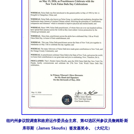
纽约州参议院调查和政府运作委员会主席、第42选区州参议员詹姆斯‧斯
库菲斯（James Skoufis）签发嘉奖令。（大纪元）