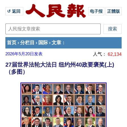
↺ 返回 
电子报
正體版
首页
分栏目
国际
文章
›
›
›
：
2026年5月20日
发表
人气：
62,134
27届世界法轮大法日 纽约州40政要褒奖(上)
（多图）