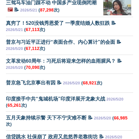
三驾马车油门踩不动 中国多产业现倒闭潮
🖼️
📝
(
87,298
次)
2026/5/21
真穷了！520没钱秀恩爱了 一季度结婚人数狂跌 📝
(
67,113
次)
2026/5/21
普京与习近平正进行“表面合作、内心算计”的会面 📝
(
67,112
次)
2026/5/20
文革发动60周年：习死后将迎来怎样的血雨腥风？ 📝
(
70,090
次)
2026/5/20
普京急飞北京事出有因 📝
(
68,921
次)
2026/5/20
印度接手中共“鬼城机场”印度洋展开龙象大战
2026/5/20
(
65,261
次)
五月天象持续示警 天下不宁灾难不断 📝
(
66,985
2026/5/20
次)
信贷跳水 社保崩了 政府又忽悠养老靠街坊 📝
2026/5/20