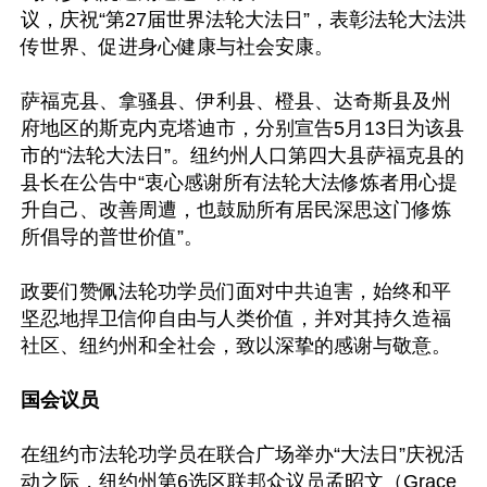
议，庆祝“第27届世界法轮大法日”，表彰法轮大法洪
传世界、促进身心健康与社会安康。

萨福克县、拿骚县、伊利县、橙县、达奇斯县及州
府地区的斯克内克塔迪市，分别宣告5月13日为该县
市的“法轮大法日”。纽约州人口第四大县萨福克县的
县长在公告中“衷心感谢所有法轮大法修炼者用心提
升自己、改善周遭，也鼓励所有居民深思这门修炼
所倡导的普世价值”。

政要们赞佩法轮功学员们面对中共迫害，始终和平
坚忍地捍卫信仰自由与人类价值，并对其持久造福
社区、纽约州和全社会，致以深挚的感谢与敬意。

国会议员
在纽约市法轮功学员在联合广场举办“大法日”庆祝活
动之际，纽约州第6选区联邦众议员孟昭文（Grace 