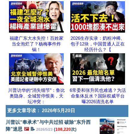
福建广东大水失控！百姓家
2026生存实录：奶粉冲稀、
当全泡烂了？杨梅事件炸
包子12块，中国普通人正在
锅！
经历什么？【
川普访华的“消失细节”：鲁比
6常委和张升民也难逃？为活
奥隐身、全城暂停恨美，天
命集体反水？国际权威平台
坛冲突：
曝2026清洗名单
更多文章导读：
2026年5月20日
川普以“奉承术”与中共过招 破除“东升西
降”迷思
🖼️
📝
(
108,220
次)
2026/5/23