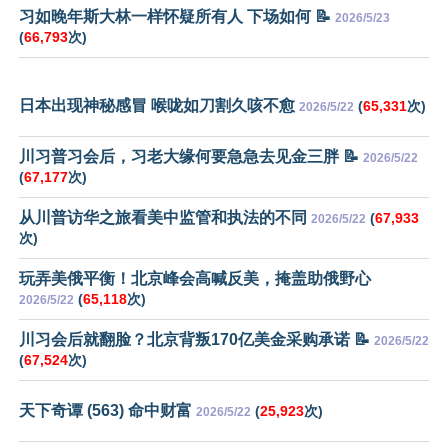
习如晚年斯大林一样怀疑所有人 下场如何 📝
2026/5/23
(
66,793
次)
日本出现神秘感冒 喉咙如刀割久咳不愈
(
65,331
次)
2026/5/22
川习普习会后，习老大缘何要急急去见金三胖 📝
2026/5/22
(
67,177
次)
从川普访华之旅看美中监管和执法的不同
(
67,933
2026/5/22
次)
玩弄美俄平衡！北京峰会高喊反美，掩盖助俄野心
(
65,118
次)
2026/5/22
川习会后就翻脸？北京背叛170亿美金采购承诺 📝
2026/5/22
(
67,524
次)
天下奇谭 (563) 命中财富
(
25,923
次)
2026/5/22