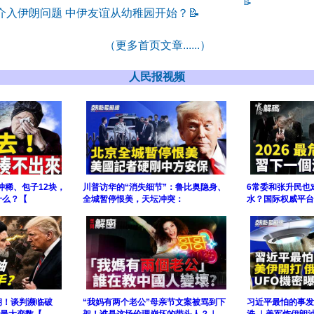
📝
介入伊朗问题 中伊友谊从幼稚园开始？
📝
（更多首页文章......）
人民报视频
冲稀、包子12块，
川普访华的“消失细节”：鲁比奥隐身、
6常委和张升民也
什么？【
全城暂停恨美，天坛冲突：
水？国际权威平台
朗！谈判濒临破
“我妈有两个老公”母亲节文案被骂到下
习近平最怕的事发