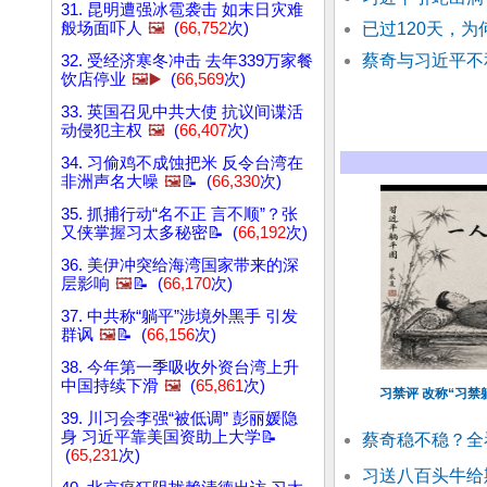
31. 昆明遭强冰雹袭击 如末日灾难
般场面吓人
🖼️
(
66,752
次)
已过120天，
蔡奇与习近平不
32. 受经济寒冬冲击 去年339万家餐
饮店停业
🖼️▶️
(
66,569
次)
33. 英国召见中共大使 抗议间谍活
动侵犯主权
🖼️
(
66,407
次)
34. 习偷鸡不成蚀把米 反令台湾在
非洲声名大噪
🖼️
📝 (
66,330
次)
35. 抓捕行动“名不正 言不顺”？张
又侠掌握习太多秘密📝 (
66,192
次)
36. 美伊冲突给海湾国家带来的深
层影响
🖼️
📝 (
66,170
次)
37. 中共称“躺平”涉境外黑手 引发
群讽
🖼️
📝 (
66,156
次)
38. 今年第一季吸收外资台湾上升
中国持续下滑
🖼️
(
65,861
次)
习禁评 改称“习禁
39. 川习会李强“被低调” 彭丽媛隐
身 习近平靠美国资助上大学📝
蔡奇稳不稳？全
(
65,231
次)
习送八百头牛给