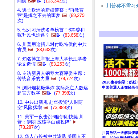
间谍
🖼️▶️
📝 (
103,343
次)
川普称不需习
4. 逃亡欧洲的新疆警察：“再教育
营”是挥之不去的噩梦
🖼️
(
89,279
次)
5. 他列习清洗名单榜首！6常委和
张升民也难逃？
🖼️
📝 (
83,658
次)
6. 川普用这招儿对付吃特供的中共
官员
🖼️
(
83,633
次)
7. 知名博主举报上海大学长江学者
论文造假
🖼️
📝 (
83,253
次)
8. 专访新唐人钢琴大赛评委主席：
传统音乐的力量
🖼️
(
79,774
次)
2026生存实录：奶粉
9. 浏阳烟花厰爆炸 实际死亡人数远
中国普通人正在经历
超官方数字
🖼️
📝 (
77,398
次)
10. 中共出新规 赴华投资“人财两
空”风险猛增
🖼️
(
73,889
次)
11. 美军一夜击沉6艘伊朗快艇 川
普：伊朗“应该举白旗投降”
▶️
(
73,287
次)
川普放话一天解决伊
12. 华人市长被中共渗透 美国人不