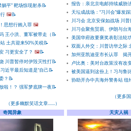
报告：亲北京电邮持续威胁
禁躺平” 靶场惊现射杀
📝
天坛成战场：“习川会”爆发
不行
🖼️
📝
川习会 北京安保如战场 川普
！思想行贿入罪
🖼️
川习会聚焦贸易、伊朗与台
码 王小洪、董军被带走（
📝
美国华府政要褒奖表彰法轮功
站 土共迎来50%关税
📝
双面人外交：川普访华之际 
安 习更安全了？
🖼️
📝
加州亚凯迪亚市长认罪 揭
饶 川普暂停对伊毁灭性打
📝
卢比奥：美对台政策没有改变
 习近平最后知道是“自己
📝
被美国逼到这份上！习与鲁
委？
📝
协助开办中共海外警务站 纽
放啦！？ 强军梦底牌一夜
📝
（更多国际
（更多幽默笑话文章......）
奇闻异象
天灾人祸