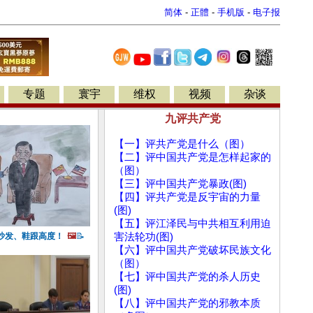
简体
-
正體
-
手机版
-
电子报
专题
寰宇
维权
视频
杂谈
九评共产党
【一】评共产党是什么（图）
【二】评中国共产党是怎样起家的
（图）
【三】评中国共产党暴政(图)
【四】评共产党是反宇宙的力量
(图)
【五】评江泽民与中共相互利用迫
沙发、鞋跟高度！
🖼️
📝
害法轮功(图)
【六】评中国共产党破坏民族文化
（图）
【七】评中国共产党的杀人历史
(图)
【八】评中国共产党的邪教本质