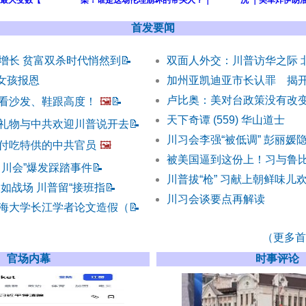
成最大变数【
架！谁是这场伦理崩坏的带头人？｜
洗 ｜美军炸伊朗油
首发要闻
增长 贫富双杀时代悄然到
📝
双面人外交：川普访华之际 
) 女孩报恩
加州亚凯迪亚市长认罪 揭
卢比奥：美对台政策没有改变
看沙发、鞋跟高度！
🖼️
📝
天下奇谭 (559) 华山道士
礼物与中共欢迎川普说开去
📝
川习会李强“被低调” 彭丽媛隐
付吃特供的中共官员
🖼️
被美国逼到这份上！习与鲁
习川会”爆发踩踏事件
📝
川普拔“枪” 习献上朝鲜味儿
如战场 川普留“接班指
📝
川习会谈要点再解读
海大学长江学者论文造假（
📝
（更多首发
官场内幕
时事评论