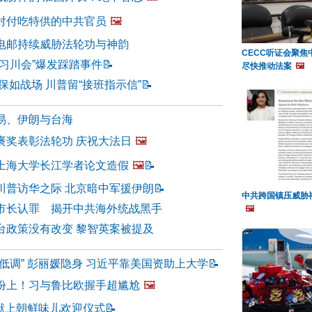
对付吃特供的中共官员
🖼️
电邮持续威胁法轮功与神韵
CECC听证会聚焦
习川会”爆发踩踏事件
📝
尽快推动法案
🖼️
保如战场 川普留“接班指示信”
📝
易、伊朗与台海
褒奖表彰法轮功 庆祝大法日
🖼️
上海大学长江学者论文造假
🖼️
📝
川普访华之际 北京暗中军援伊朗
📝
中共跨国镇压威胁
市长认罪 揭开中共海外统战黑手
🖼️
台政策没有改变 黎智英案被提及
低调” 彭丽媛隐身 习近平靠美国资助上大学
📝
份上！习与鲁比欧握手超尴尬
🖼️
习献上朝鲜味儿欢迎仪式
📝