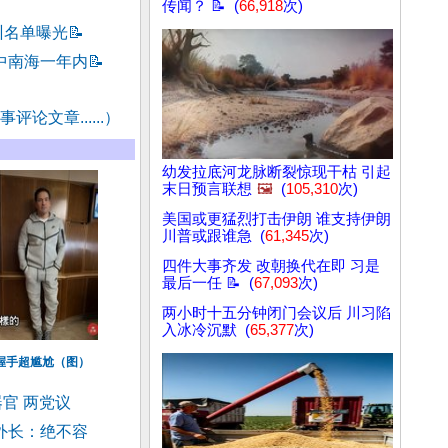
传闻？ 📝 (
66,918
次)
训名单曝光
📝
中南海一年内
📝
评论文章......）
幼发拉底河龙脉断裂惊现干枯 引起
末日预言联想
🖼️
(
105,310
次)
美国或更猛烈打击伊朗 谁支持伊朗
川普或跟谁急 (
61,345
次)
四件大事齐发 改朝换代在即 习是
最后一任 📝 (
67,093
次)
两小时十五分钟闭门会议后 川习陷
入冰冷沉默 (
65,377
次)
握手超尴尬（图）
官 两党议
外长：绝不容