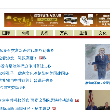
国际
奇闻
灾祸
万象
生活
文化
高增长 贫富双杀时代悄然到来
📝
全看沙发、鞋跟高度！
🖼️
📝
中共没有足够筹码迫使川普让步
📝
都提孔子，儒家文化深刻影响美国建国
📝
共礼物与中共欢迎川普说开去
📝
蔡奇稳不稳？全看
政治局常委隐身
📝
会聚焦中共强摘器官 两党议员盼尽快推动法案
🖼️
威胁神韵 加国外长：绝不容忍
🖼️