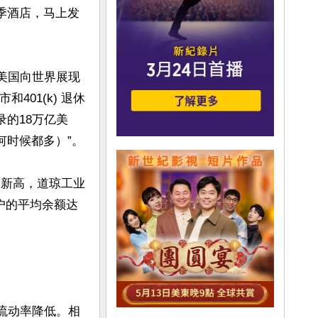
季酒店，马上发
，美国向世界展现
401(k) 退休
的18万亿美
时候都多）”。

史新高，道琼工业
 帐户的平均余额达
工流动率降低。相