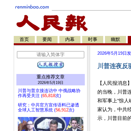
首页
要闻
内幕
时事
幽默
2026年5月19日
川普连夜反驳
重点推荐文章
2026年5月19日
【人民报消息
川普与普京接连访中 中俄战略协
的当晚，川普
作再受关注 (
65,818
次)
和军事上“惊人
研究：中共官方宣传语料已渗透
家认为，中共
全球人工智慧系统 (
56,912
次)
示，川普目前的