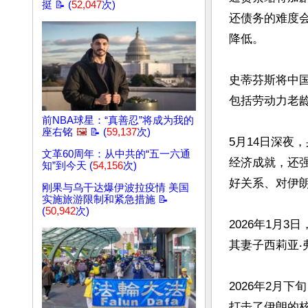
挺 📝 (
52,047
次)
还债务的难度
降低。

史蒂芬斯将中国
包括劳动力老
前NBA球星：“真善忍”将成为我的
座右铭
🖼️
📝 (
59,137
次)
5月14日深夜
文革60周年：从中共的“五一六通
经济成就，还
知”到今天 (
54,156
次)
好关系、对伊朗
刚果与乌干达爆伊波拉疫情 美国
实施旅游限制和紧急措施 📝
(
50,942
次)
2026年1月
其妻子西莉亚‧
2026年2月
打击了伊朗的核