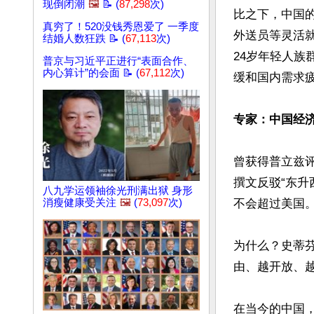
现倒闭潮
🖼️
📝 (
87,298
次)
比之下，中国
真穷了！520没钱秀恩爱了 一季度
外送员等灵活就
结婚人数狂跌 📝 (
67,113
次)
24岁年轻人族
普京与习近平正进行“表面合作、
内心算计”的会面 📝 (
67,112
次)
缓和国内需求疲
专家：中国经
曾获得普立兹评论
撰文反驳“东
八九学运领袖徐光刑满出狱 身形
消瘦健康受关注
🖼️
(
73,097
次)
不会超过美国。
为什么？史蒂
由、越开放、越
在当今的中国