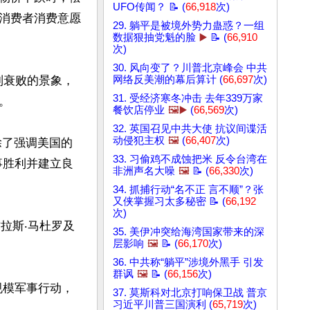
UFO传闻？ 📝 (
66,918
次)
消费者消费意愿
29. 躺平是被境外势力蛊惑？一组
数据狠抽党魁的脸
▶️
📝 (
66,910
次)
30. 风向变了？川普北京峰会 中共
列衰败的景象，
网络反美潮的幕后算计 (
66,697
次)
31. 受经济寒冬冲击 去年339万家


餐饮店停业
🖼️▶️
(
66,569
次)
32. 英国召见中共大使 抗议间谍活
动侵犯主权
🖼️
(
66,407
次)
除了强调美国的
33. 习偷鸡不成蚀把米 反令台湾在
事胜利并建立良
非洲声名大噪
🖼️
📝 (
66,330
次)
34. 抓捕行动“名不正 言不顺”？张
又侠掌握习太多秘密 📝 (
66,192
次)
拉斯‧马杜罗及
35. 美伊冲突给海湾国家带来的深
层影响
🖼️
📝 (
66,170
次)
36. 中共称“躺平”涉境外黑手 引发
群讽
🖼️
📝 (
66,156
次)
规模军事行动，
37. 莫斯科对北京打响保卫战 普京
习近平川普三国演利 (
65,719
次)