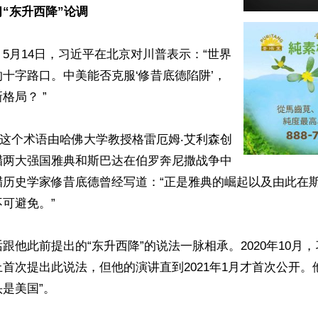
“东升西降”论调
5月14日，习近平在北京对川普表示：“世界
十字路口。中美能否克服‘修昔底德陷阱’，
局？ ”

”这个术语由哈佛大学教授格雷厄姆‧艾利森创
腊两大强国雅典和斯巴达在伯罗奔尼撒战争中
腊历史学家修昔底德曾经写道：“正是雅典的崛起以及由此在
可避免。”

跟他此前提出的“东升西降”的说法一脉相承。2020年10月
首次提出此说法，但他的演讲直到2021年1月才首次公开。
是美国”。
