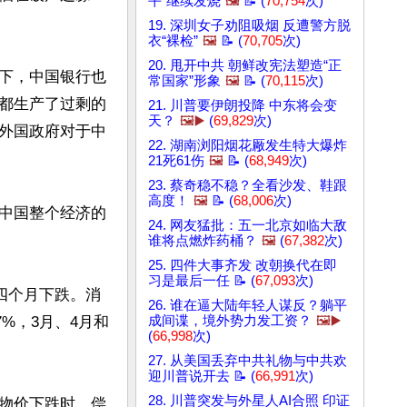
平”继续发烧
🖼️
📝 (
70,754
次)
19. 深圳女子劝阻吸烟 反遭警方脱
衣“裸检”
🖼️
📝 (
70,705
次)
20. 甩开中共 朝鲜改宪法塑造“正
下，中国银行也
常国家”形象
🖼️
📝 (
70,115
次)
都生产了过剩的
21. 川普要伊朗投降 中东将会变
天？
🖼️▶️
(
69,829
次)
外国政府对于中
22. 湖南浏阳烟花厰发生特大爆炸
21死61伤
🖼️
📝 (
68,949
次)
23. 蔡奇稳不稳？全看沙发、鞋跟
高度！
🖼️
📝 (
68,006
次)
中国整个经济的
24. 网友猛批：五一北京如临大敌
谁将点燃炸药桶？
🖼️
(
67,382
次)
25. 四件大事齐发 改朝换代在即
习是最后一任 📝 (
67,093
次)
四个月下跌。消
26. 谁在逼大陆年轻人谋反？躺平
7%，3月、4月和
成间谍，境外势力发工资？
🖼️▶️
(
66,998
次)
27. 从美国丢弃中共礼物与中共欢
迎川普说开去 📝 (
66,991
次)
28. 川普突发与外星人AI合照 印证
物价下跌时，偿