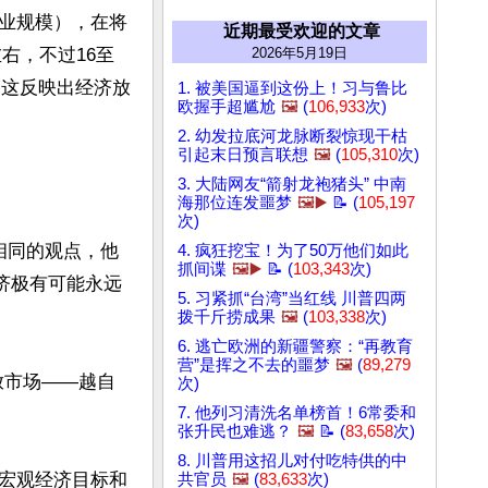
业规模），在将
近期最受欢迎的文章
右，不过16至
2026年5月19日
%。这反映出经济放
1. 被美国逼到这份上！习与鲁比
欧握手超尴尬
🖼️
(
106,933
次)
2. 幼发拉底河龙脉断裂惊现干枯
引起末日预言联想
🖼️
(
105,310
次)
3. 大陆网友“箭射龙袍猪头” 中南
海那位连发噩梦
🖼️▶️
📝 (
105,197
次)
有相同的观点，他
4. 疯狂挖宝！为了50万他们如此
抓间谍
🖼️▶️
📝 (
103,343
次)
济极有可能永远
5. 习紧抓“台湾”当红线 川普四两
拨千斤捞成果
🖼️
(
103,338
次)
6. 逃亡欧洲的新疆警察：“再教育
营”是挥之不去的噩梦
🖼️
(
89,279
放市场——越自
次)
7. 他列习清洗名单榜首！6常委和
张升民也难逃？
🖼️
📝 (
83,658
次)
8. 川普用这招儿对付吃特供的中
宏观经济目标和
共官员
🖼️
(
83,633
次)