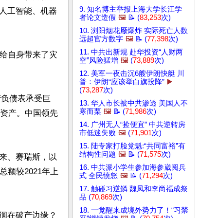
9. 知名博主举报上海大学长江学
人工智能、机器
者论文造假
🖼️
📝 (
83,253
次)
10. 浏阳烟花厰爆炸 实际死亡人数
远超官方数字
🖼️
📝 (
77,398
次)
11. 中共出新规 赴华投资“人财两
且给自身带来了灾
空”风险猛增
🖼️
(
73,889
次)
12. 美军一夜击沉6艘伊朗快艇 川
普：伊朗“应该举白旗投降”
▶️
(
73,287
次)
产负债表承受巨
13. 华人市长被中共渗透 美国人不
寒而栗
🖼️
📝 (
71,986
次)
动资产。中国领先
14. 广州无人“捡便宜” 中共逆转房
市低迷失败
🖼️
(
71,901
次)
15. 陆专家打脸党魁:“共同富裕”有
结构性问题
🖼️
📝 (
71,575
次)
来、赛瑞斯，以
16. 中共派小学生参加海参崴阅兵
额较2021年上
式 全民愤怒
🖼️
📝 (
71,294
次)
17. 触碰习逆鳞 魏凤和李尚福成祭
品 (
70,869
次)
18. 一觉醒来成境外势力了！“习禁
徊在破产边缘？