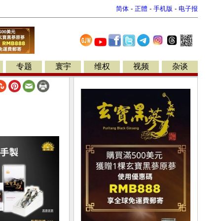
简体
-
正體
-
手机版
-
电子报
专题
寰宇
维权
视频
杂谈