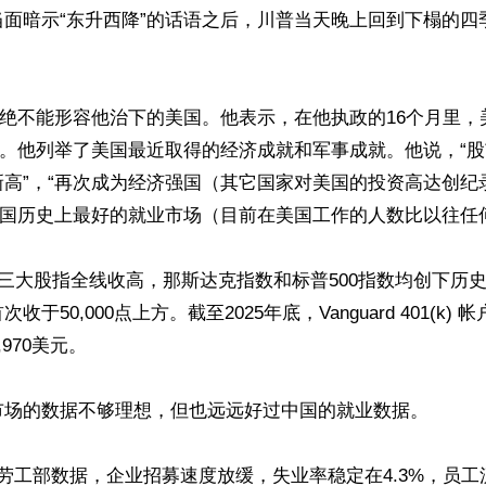
当面暗示“东升西降”的话语之后，川普当天晚上回到下榻的四
”绝不能形容他治下的美国。他表示，在他执政的16个月里
”。他列举了美国最近取得的经济成就和军事成就。他说，“股市和
高”，“再次成为经济强国（其它国家对美国的投资高达创纪录
美国历史上最好的就业市场（目前在美国工作的人数比以往任何
国三大股指全线收高，那斯达克指数和标普500指数均创下历
于50,000点上方。截至2025年底，Vanguard 401(k)
970美元。

市场的数据不够理想，但也远远好过中国的就业数据。

劳工部数据，企业招募速度放缓，失业率稳定在4.3%，员