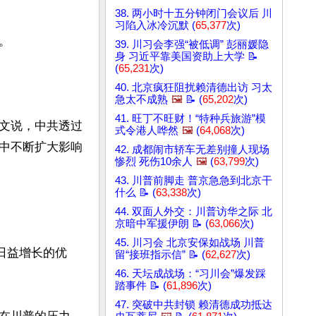
38. 两小时十五分钟闭门会议后 川
习陷入冰冷沉默 (
65,377
次)


39. 川习会李强“被低调” 彭丽媛隐
身 习近平靠美国资助上大学 📝
(
65,231
次)
40. 北京疯狂阻扰赖清德出访 习太
急太不成熟
🖼️
📝 (
65,202
次)
41. 旺丁不旺财！“特种兵旅游”模
文说，中共透过
式令港人哗然
🖼️
(
64,068
次)
中不断扩大影响
42. 成都闹市轿车无差别撞人现场
惨烈 死伤10余人
🖼️
(
63,799
次)
43. 川普前脚走 普京急急到北京干
什么 📝 (
63,338
次)
44. 双面人外交：川普访华之际 北
京暗中军援伊朗 📝 (
63,066
次)
45. 川习会 北京安保如战场 川普
日益增长的优
留“接班指示信” 📝 (
62,627
次)
46. 天坛成战场：“习川会”爆发踩
踏事件 📝 (
61,896
次)
47. 突破中共封锁 赖清德成功抵达