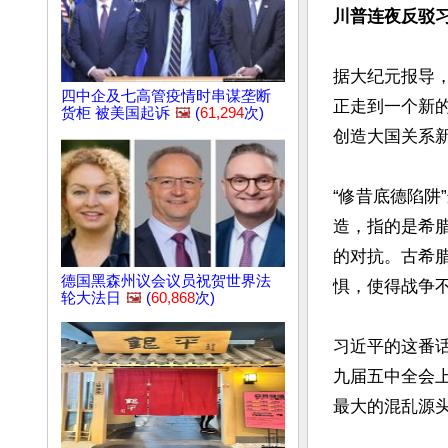
川普连夜反驳习
据大纪元报导，
四中企及七高管疫情时串谋垄断
正走到一个新的
货柜 被美国起诉
🖼️
(
61,294
次)
创造大国关系新格
“修昔底德陷阱
造，指的是希
的对抗。古希
德国黑森州议会议员祝贺世界法
惧，使得战争不
轮大法日
🖼️
(
60,868
次)
习近平的这番话
九届五中全会上
最大的混乱源头