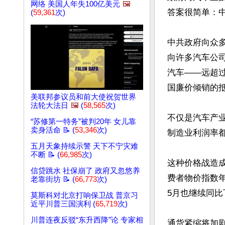
网络 美国人年失100亿美元
🖼️
答案很简单：
(
59,361
次)
中共政府向众
向许多汽车公
汽车——远超
国廉价倾销的抵
美联邦参议员和前大使祝贺世界
法轮大法日
🖼️
(
58,565
次)
不仅是汽车产
“苏修第一特务”被判20年 女儿靠
卖身活命 📝 (
53,346
次)
制造业利润率都
五月天象持续示警 天下不宁灾难
不断 📝 (
66,985
次)
这种价格战造成
信贷跳水 社保崩了 政府又忽悠养
费者物价指数年
老靠街坊 📝 (
66,773
次)
5月也继续同比下
莫斯科对北京打响保卫战 普京习
近平川普三国演利 (
65,719
次)
川普连夜反驳“东升西降”论 专家相
通货紧缩将加