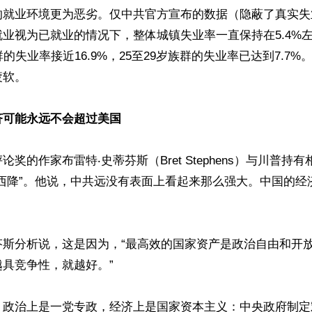
的就业环境更为恶劣。仅中共官方宣布的数据（隐蔽了真实失
业视为已就业的情况下，整体城镇失业率一直保持在5.4%左
群的失业率接近16.9%，25至29岁族群的失业率已达到7.7
软。

济可能永远不会超过美国
奖的作家布雷特‧史蒂芬斯（Bret Stephens）与川普持
升西降”。他说，中共远没有表面上看起来那么强大。中国的经


芬斯分析说，这是因为，“最高效的国家资产是政治自由和开
具竞争性，就越好。”

，政治上是一党专政，经济上是国家资本主义：中央政府制定