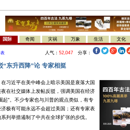
国际
奇闻
灾祸
万象
生活
文化
人气：
52,047
分享：
发表
“东升西降”论 专家相挺
】在习近平在美中峰会上暗示美国是衰落大国
连夜在社交媒体上发帖反驳，强调美国在经济
崛起”。不少专家也与川普的观点类似，有专
经济极有可能永远不会超过美国；还有专家表
系列举措遏制了中共在全球扩张的步伐。
