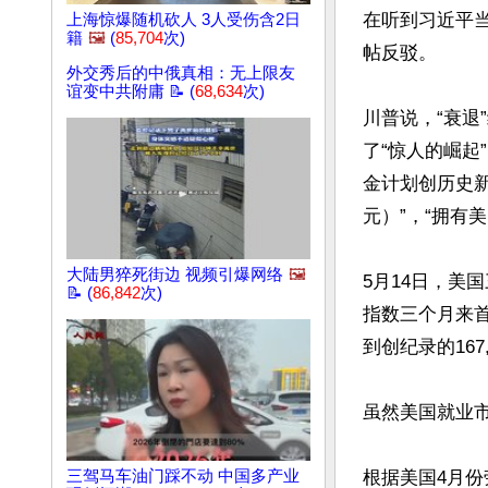
在听到习近平
上海惊爆随机砍人 3人受伤含2日
籍
🖼️
(
85,704
次)
帖反驳。

外交秀后的中俄真相：无上限友
谊变中共附庸 📝 (
68,634
次)
川普说，“衰退
了“惊人的崛起
金计划创历史新
元）”，“拥有
大陆男猝死街边 视频引爆网络
🖼️
5月14日，美
📝 (
86,842
次)
指数三个月来首次收
到创纪录的167,
虽然美国就业
三驾马车油门踩不动 中国多产业
根据美国4月份