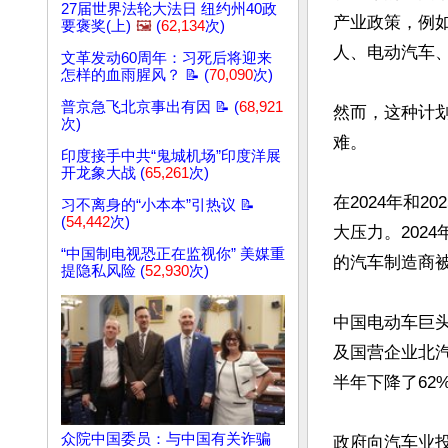
27届世界法轮大法日 纽约州40政
产业政策，例
要褒奖(上)
🖼️
(
62,134
次)
人、电动汽车、
文革发动60周年：习死后将迎来
怎样的血雨腥风？ 📝 (
70,090
次)
普京急飞北京事出有因 📝 (
68,921
然而，这种计划
次)
难。

印度接手中共“鬼城机场”印度洋展
开龙象大战 (
65,261
次)
在2024年和
习不离身的“小本本”引热议 📝
(
54,442
次)
大压力。202
“中国制电视恐正在监视你” 美媒重
的汽车制造商被
提隐私风险 (
52,930
次)
中国电动车巨
及国营企业北汽
半年下降了62%
众院中国委员：与中国有关诈骗
政府向汽车业