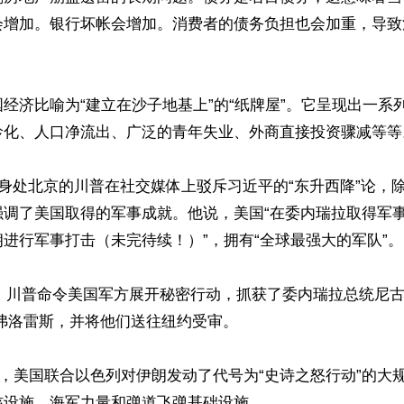
会增加。银行坏帐会增加。消费者的债务负担也会加重，导致
经济比喻为“建立在沙子地基上”的“纸牌屋”。它呈现出一系
龄化、人口净流出、广泛的青年失业、外商直接投资骤减等等。
，身处北京的川普在社交媒体上驳斥习近平的“东升西降”论，
强调了美国取得的军事成就。他说，美国“在委内瑞拉取得军
进行军事打击（未完待续！）”，拥有“全球最强大的军队”。

3日，川普命令美国军方展开秘密行动，抓获了委内瑞拉总统尼古
弗洛雷斯，并将他们送往纽约受审。

下旬，美国联合以色列对伊朗发动了代号为“史诗之怒行动”的大
设施、海军力量和弹道飞弹基础设施。
