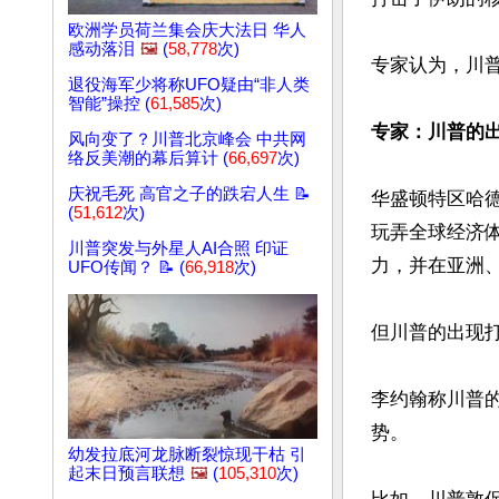
欧洲学员荷兰集会庆大法日 华人
感动落泪
🖼️
(
58,778
次)
专家认为，川
退役海军少将称UFO疑由“非人类
智能”操控 (
61,585
次)
专家：川普的
风向变了？川普北京峰会 中共网
络反美潮的幕后算计 (
66,697
次)
庆祝毛死 高官之子的跌宕人生 📝
华盛顿特区哈
(
51,612
次)
玩弄全球经济
川普突发与外星人AI合照 印证
力，并在亚洲
UFO传闻？ 📝 (
66,918
次)
但川普的出现打
李约翰称川普
势。

幼发拉底河龙脉断裂惊现干枯 引
起末日预言联想
🖼️
(
105,310
次)