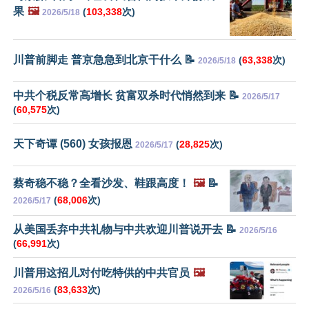
果
🖼️
(
103,338
次)
2026/5/18
川普前脚走 普京急急到北京干什么 📝
(
63,338
次)
2026/5/18
中共个税反常高增长 贫富双杀时代悄然到来 📝
2026/5/17
(
60,575
次)
天下奇谭 (560) 女孩报恩
(
28,825
次)
2026/5/17
蔡奇稳不稳？全看沙发、鞋跟高度！
🖼️
📝
(
68,006
次)
2026/5/17
从美国丢弃中共礼物与中共欢迎川普说开去 📝
2026/5/16
(
66,991
次)
川普用这招儿对付吃特供的中共官员
🖼️
(
83,633
次)
2026/5/16