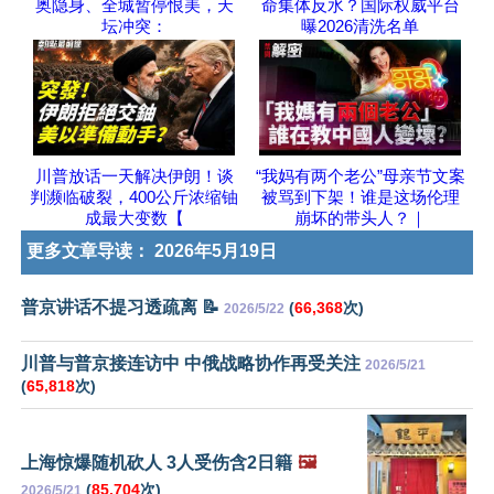
奥隐身、全城暂停恨美，天
命集体反水？国际权威平台
坛冲突：
曝2026清洗名单
川普放话一天解决伊朗！谈
“我妈有两个老公”母亲节文案
判濒临破裂，400公斤浓缩铀
被骂到下架！谁是这场伦理
成最大变数【
崩坏的带头人？｜
更多文章导读：
2026年5月19日
普京讲话不提习透疏离 📝
(
66,368
次)
2026/5/22
川普与普京接连访中 中俄战略协作再受关注
2026/5/21
(
65,818
次)
上海惊爆随机砍人 3人受伤含2日籍
🖼️
(
85,704
次)
2026/5/21