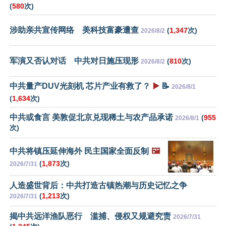
(
580
次)
涉助亲共宣传网络 美科技富豪遭查
(
1,347
次)
2026/8/2
军演又否认对话 中共对日施压现形
(
810
次)
2026/8/2
中共量产DUV光刻机 芯片产业有救了？
▶️
📝
2026/8/1
(
1,634
次)
中共或食言 美敦促北京兑现稀土与农产品承诺
(
955
2026/8/1
次)
中共将镇压延伸海外 民主国家全面反制
🖼️
(
1,873
次)
2026/7/31
人造盛世背后：中共打造古镇热潮与历史记忆之争
(
1,213
次)
2026/7/31
揭中共远洋渔队恶行 滥捕、侵权又规避究责
2026/7/31