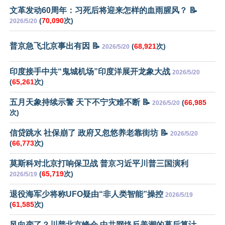
文革发动60周年：习死后将迎来怎样的血雨腥风？ 📝
(
70,090
次)
2026/5/20
普京急飞北京事出有因 📝
(
68,921
次)
2026/5/20
印度接手中共“鬼城机场”印度洋展开龙象大战
2026/5/20
(
65,261
次)
五月天象持续示警 天下不宁灾难不断 📝
(
66,985
2026/5/20
次)
信贷跳水 社保崩了 政府又忽悠养老靠街坊 📝
2026/5/20
(
66,773
次)
莫斯科对北京打响保卫战 普京习近平川普三国演利
(
65,719
次)
2026/5/19
退役海军少将称UFO疑由“非人类智能”操控
2026/5/19
(
61,585
次)
风向变了？川普北京峰会 中共网络反美潮的幕后算计