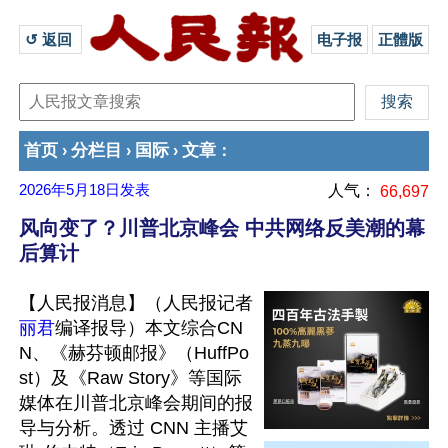
↺ 返回 
电子报
正體版
首页
分栏目
国际
文章
›
›
›
：
2026年5月18日
发表
人气：
66,697
风向变了？川普北京峰会 中共网络反美潮的幕
后算计
【人民报消息】（人民报记者
丽君
编译报导）本文综合CN
N、《赫芬顿邮报》（HuffPo
st）及《Raw Story》等国际
媒体在川普北京峰会期间的报
导与分析。透过 CNN 主播艾