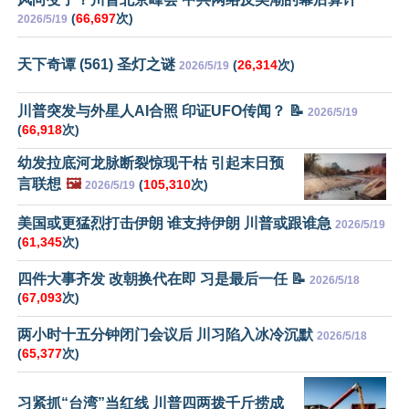
(
66,697
次)
2026/5/19
天下奇谭 (561) 圣灯之谜
(
26,314
次)
2026/5/19
川普突发与外星人AI合照 印证UFO传闻？ 📝
2026/5/19
(
66,918
次)
幼发拉底河龙脉断裂惊现干枯 引起末日预
言联想
🖼️
(
105,310
次)
2026/5/19
美国或更猛烈打击伊朗 谁支持伊朗 川普或跟谁急
2026/5/19
(
61,345
次)
四件大事齐发 改朝换代在即 习是最后一任 📝
2026/5/18
(
67,093
次)
两小时十五分钟闭门会议后 川习陷入冰冷沉默
2026/5/18
(
65,377
次)
习紧抓“台湾”当红线 川普四两拨千斤捞成