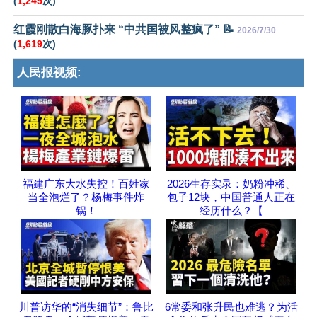
(
1,245
次)
红霞刚散白海豚扑来 “中共国被风整疯了” 📝
2026/7/30
(
1,619
次)
人民报视频:
福建广东大水失控！百姓家
2026生存实录：奶粉冲稀、
当全泡烂了？杨梅事件炸
包子12块，中国普通人正在
锅！
经历什么？【
川普访华的“消失细节”：鲁比
6常委和张升民也难逃？为活