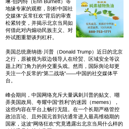
琳·伯内特（Erin Burnett）等
地缘专家的观察，剖析中国社
交媒体“反常狂欢”背后的审查
松紧转变，并揭示北京当局如
何借此对内煽动民族主义、对
外试图重塑谈判杠杆。

美国总统唐纳德·川普（Donald Trump）近日的北京
之行，原被视为双边领导人在经贸、区域安全等议
题上闭门角力的外交重头戏。然而，国际舆论却更
关注一个反常的“第二战场”——中国的社交媒体平
台。

峰会期间，中国网络充斥大量讽刺川普的贴文、嘲
弄美国政局、夸耀中国“胜利”的迷因（memes），
这些内容在平台上畅行无阻。在一个长期严格管控
政治言论、且外国元首到访通常进入最高维稳期的
国家，这波“网络狂欢”究竟透露出北京当局什么样的