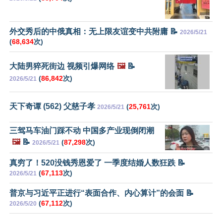
外交秀后的中俄真相：无上限友谊变中共附庸 📝
2026/5/21
(
68,634
次)
大陆男猝死街边 视频引爆网络
🖼️
📝
(
86,842
次)
2026/5/21
天下奇谭 (562) 父慈子孝
(
25,761
次)
2026/5/21
三驾马车油门踩不动 中国多产业现倒闭潮
🖼️
📝
(
87,298
次)
2026/5/21
真穷了！520没钱秀恩爱了 一季度结婚人数狂跌 📝
(
67,113
次)
2026/5/21
普京与习近平正进行“表面合作、内心算计”的会面 📝
(
67,112
次)
2026/5/20