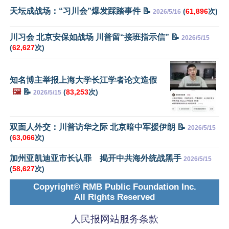
天坛成战场：“习川会”爆发踩踏事件 📝
(
61,896
次)
2026/5/16
川习会 北京安保如战场 川普留“接班指示信” 📝
2026/5/15
(
62,627
次)
知名博主举报上海大学长江学者论文造假
🖼️
📝
(
83,253
次)
2026/5/15
双面人外交：川普访华之际 北京暗中军援伊朗 📝
2026/5/15
(
63,066
次)
加州亚凯迪亚市长认罪 揭开中共海外统战黑手
2026/5/15
(
58,627
次)
Copyright© RMB Public Foundation Inc.
All Rights Reserved
人民报网站服务条款