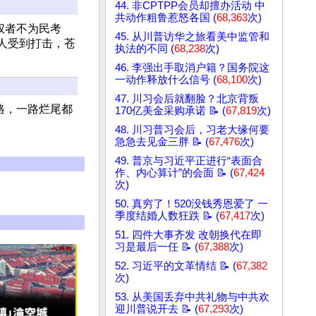
44. 非CPTPP会员却擅办活动 中
共动作粗鲁惹怒各国 (
68,363
次)
权者不为民考
45. 从川普访华之旅看美中监管和
人受到打击，苍
执法的不同 (
68,238
次)
46. 李强出手取消户籍？国务院这
一动作释放什么信号 (
68,100
次)
47. 川习会后就翻脸？北京背叛
格，一路烂尾都
170亿美金采购承诺 📝 (
67,819
次)
48. 川习普习会后，习老大缘何要
急急去见金三胖 📝 (
67,476
次)
49. 普京与习近平正进行“表面合
作、内心算计”的会面 📝 (
67,424
次)
50. 真穷了！520没钱秀恩爱了 一
季度结婚人数狂跌 📝 (
67,417
次)
51. 四件大事齐发 改朝换代在即
习是最后一任 📝 (
67,388
次)
52. 习近平的文革情结 📝 (
67,382
次)
53. 从美国丢弃中共礼物与中共欢
迎川普说开去 📝 (
67,293
次)