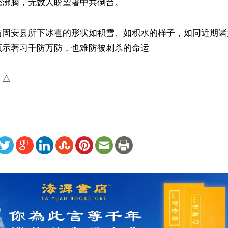
沸腾，无数人盼望著中共倒台。

坊固安县所下冰雹的形状如积雪、如积水的样子，如同近期诸
示著习千防万防，也难防被刺杀的命运

）△
ww.renminbao.com/rmb/articles/2026/6/5/95423.html