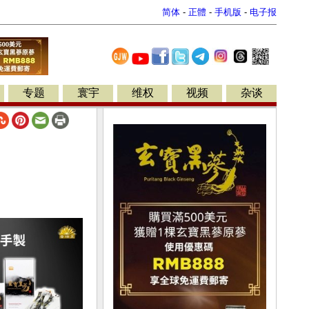
简体
-
正體
-
手机版
-
电子报
专题
寰宇
维权
视频
杂谈