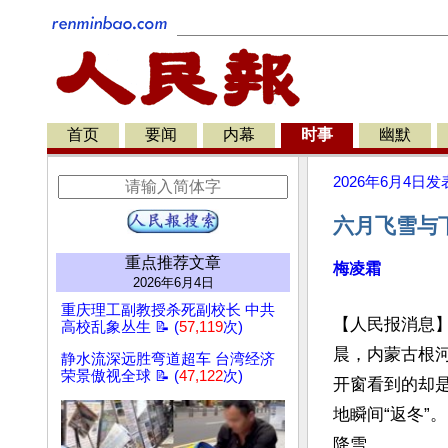
首页
要闻
内幕
时事
幽默
2026年6月4日
发
六月飞雪与
重点推荐文章
梅凌霜
2026年6月4日
重庆理工副教授杀死副校长 中共
【人民报消息】
高校乱象丛生 📝 (
57,119
次)
晨，内蒙古根
静水流深远胜弯道超车 台湾经济
荣景傲视全球 📝 (
47,122
次)
开窗看到的却是
地瞬间“返冬”
降雪。
