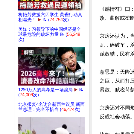
《感情符》曰
梅艳芳救援六四学生 黄雀行动真
改、曲解或垄
相曝光！
▶️
📝 (
74,754
次)
美媒：习领导下的中国经济是全
球最危险的破坏力量 📝 (
56,248
京房还认为，
次)
瓦，碎破车，
赋敛酷，民有杀
意思是：天降
之臣，从而打
暴敛、赋税苛刻
1290万人的高考是一场骗局
▶️
📝
(
74,009
次)
北京报复4名访台新西兰议员 新西
京房还对不同
兰总理：完全不恰当 (
46,474
次)
反或社会动荡。