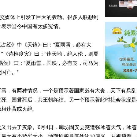
社交媒体上引发了巨大的轰动。很多人联想到
表示当今中国有太多冤情。

元占经》中《天镜》曰：“夏雨雪，必有大
”《诗推度灾》曰：“违天地，绝人伦，则夏
易侯》曰：“夏雨雪，国殃，必有丧，司马为
国亡。”

下雪，有两种情况，一个是预示著国家必有大丧，天下有兵乱
之死。国君死后，其王朝终结。另一个预示著此时社会状况是
相违背或灭绝。

北又出去了灾象。6月4日，廊坊固安县突遭强冰雹天气，冰
，最大有小鸡蛋大小，地面堆积最厚处约10厘米。从视频看