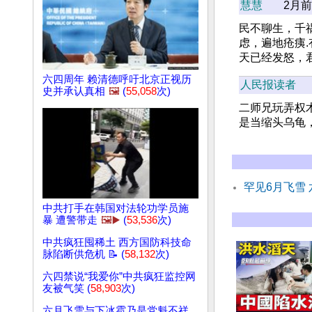
慧慧
2月前
民不聊生，千
虑，遍地疮痍
天已经发怒，
六四周年 赖清德呼吁北京正视历
人民报读者
史并承认真相
🖼️
(
55,058
次)
二师兄玩弄权
是当缩头乌龟
罕见6月飞雪
中共打手在韩国对法轮功学员施
暴 遭警带走
🖼️▶️
(
53,536
次)
中共疯狂囤稀土 西方国防科技命
脉陷断供危机 📝 (
58,132
次)
六四禁说“我爱你”中共疯狂监控网
友被气笑 (
58,903
次)
六月飞雪与下冰雹乃是党魁不祥