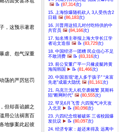
廊坊固安县冰雹
🖼️
📝 (
87,314
次)
15. 上海惊爆随机砍人 3人受伤含2
日籍
🖼️
(
86,183
次)
16. 川普用这招儿对付吃特供的中
子，这预示著君
共官员
🖼️
(
84,166
次)
17. 知名博主举报上海大学长江学
者论文造假
🖼️
📝 (
83,729
次)
18. 中国经济一团糟 民众信心不足
暴虐、怨气深重
不敢消费
🖼️
📝 (
83,316
次)
19. 前公安董广平一只橡皮艇跨黄
海闯韩国
▶️
📝 (
81,466
次)
20. 中国首现“老人多于孩子” “未富
动荡的严厉惩罚
先老”成最大隐忧
🖼️
(
81,161
次)
21. 乌克兰无人机空袭频繁 莫斯科
陷“断网时代”
🖼️
(
80,555
次)
22. 罕见6月飞雪 六四冤气冲天攻
，但却喜谄媚之
入北京
▶️
📝 (
80,098
次)
滥用公法祸害百
23. 六四纪念馆被破坏 三省校园爆
发抗议
▶️
📝 (
80,097
次)
各地惨案此起彼
24. 经济专家：趁还来得及 远离中