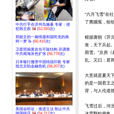
“六月飞雪”在
了窦娥冤，纷纷
中共打手在济州岛施暴 专家：侵
犯韩主权
🖼️
(
52,593
次)
郑丽文的一厢情愿和国民党的南
根据唐朝《开
柯一梦 📝 (
60,415
次)
丧，天下兵起。
卫星照揭黄岩岛可疑结构 菲调查
雨雪。”京房《
中共南海灰色扩张 (
56,778
次)
乱。又曰：君死
日本银行撤资中国转战印新 专家
指北京陷金融危机 (
58,207
次)
大意就是夏天
的是一国君王
背，与人伦道德
飞雪过后，河
美国会听证：推进立法 制止中共
跨国镇压
🖼️
(
54,217
次)
冰雹颗粒密集