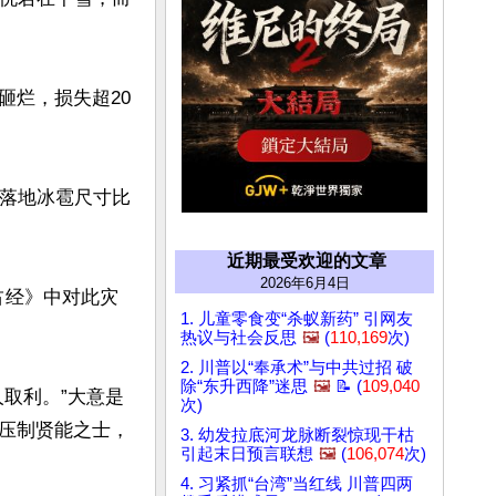
砸烂，损失超20
，落地冰雹尺寸比
近期最受欢迎的文章
2026年6月4日
占经》中对此灾
1. 儿童零食变“杀蚁新药” 引网友
热议与社会反思
🖼️
(
110,169
次)
2. 川普以“奉承术”与中共过招 破
除“东升西降”迷思
🖼️
📝 (
109,040
取利。”大意是
次)
压制贤能之士，
3. 幼发拉底河龙脉断裂惊现干枯
引起末日预言联想
🖼️
(
106,074
次)
4. 习紧抓“台湾”当红线 川普四两