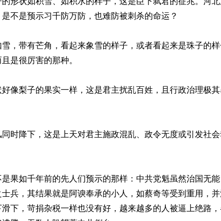
子的形状如积雪、如积水的样子，这是臣下弑君的征兆。河北
是不是预示习千防万防，也难防被刺杀的命运？

如雪，带有芒角，看起来象雪的样子，或者看起来是珠子的样
且是很厉害的那种。

状好像梨子的果实一样，这是君主扰乱百姓，且行政治理极其
风同时降下，这是上天对君主施政混乱、政令无度或引发社会
不是果如千年前的先人们预示的那样：中共党魁虽然治国无能
之士兵，其结果就是阿谀奉承的小人，如蔡奇等受到重用，并
下滑下，苛捐杂税一样也没有好，越来越多的人被逼上绝路，