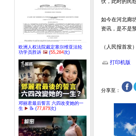
伏，此时的民怨
如今在河北廊
资讯，是不是预
（人民报首发
欧洲人权法院裁定塞尔维亚法轮
功学员胜诉
🖼️
(
55,284
次)
文章网址: http://w
打印机版
分享至：
邓丽君最后誓言 六四改变她的一
生
▶️
📝 (
77,879
次)