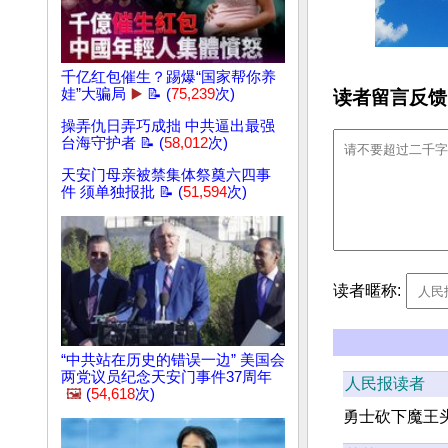
千亿红包催生？踢爆“国家帮你养
娃”大骗局
▶️
📝 (
75,239
次)
读者留言反馈
操弄仇日弄巧成拙 中共逼出最强
台海守护者 📝 (
58,012
次)
天安门母亲被禁集体祭奠六四事
件 须单独报批 📝 (
51,594
次)
读者暱称:
“中共站在历史的错误一边” 美国会
两党议员纪念天安门事件37周年
人民报读者
🖼️
(
54,618
次)
勇士砍下魔王