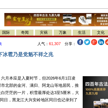
国际
奇闻
灾祸
万象
生活
文化
人气：
61,307
分享：
表
下冰雹乃是党魁不祥之兆
六月本应是入夏时节，但2026年6月1日凌
河市北部的金河、满归、阿龙山等地居民，推
白茫茫的一片，积雪最厚处达3至5厘米，大
。同日，黑龙江大兴安岭地区同日也记录到了