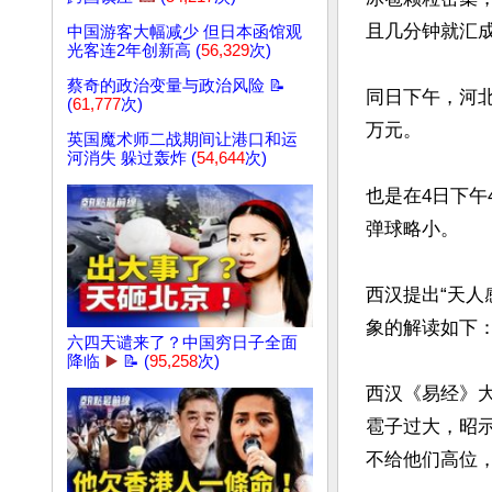
且几分钟就汇成
中国游客大幅减少 但日本函馆观
光客连2年创新高 (
56,329
次)
蔡奇的政治变量与政治风险 📝
同日下午，河
(
61,777
次)
万元。

英国魔术师二战期间让港口和运
河消失 躲过轰炸 (
54,644
次)
也是在4日下
弹球略小。

西汉提出“天人
象的解读如下：
六四天谴来了？中国穷日子全面
降临
▶️
📝 (
95,258
次)
西汉《易经》
雹子过大，昭
不给他们高位，