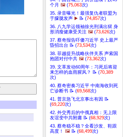
个月
🖼️
(
75,063
次)
35. 录音曝光！最强复仇者联盟为
于朦胧发声
▶️
📝 (
74,857
次)
36. 八九学运领袖徐光刑满出狱 身
形消瘦健康受关注
🖼️
(
73,626
次)
37. 蔡奇报告吓傻习近平 史上最严
昏招出台 📝 (
73,534
次)
38. 菲越提升战略伙伴关系 声索国
抱团对付中共
🖼️
(
73,362
次)
39. 文革发动60周年：习死后将迎
来怎样的血雨腥风？ 📝 (
70,389
次)
40. 蔡奇密奏习近平 中南海收到死
亡诊断书 📝 (
69,568
次)
41. 普京急飞北京事出有因 📝
(
69,220
次)
42. 外交秀后的中俄真相：无上限
友谊变中共附庸 📝 (
68,929
次)
43. 蔡奇稳不稳？全看沙发、鞋跟
高度！
🖼️
📝 (
68,499
次)