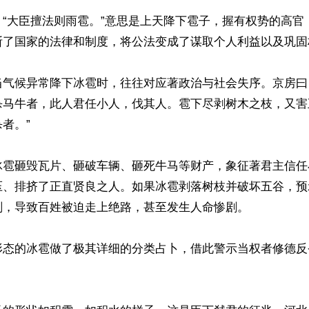
：“大臣擅法则雨雹。”意思是上天降下雹子，握有权势的高官
断了国家的法律和制度，将公法变成了谋取个人利益以及巩固
当气候异常降下冰雹时，往往对应著政治与社会失序。京房曰
杀马牛者，此人君任小人，伐其人。雹下尽剥树木之枝，又害
者。”

冰雹砸毁瓦片、砸破车辆、砸死牛马等财产，象征著君主信任
压、排挤了正直贤良之人。如果冰雹剥落树枝并破坏五谷，预
，导致百姓被迫走上绝路，甚至发生人命惨剧。

形态的冰雹做了极其详细的分类占卜，借此警示当权者修德反

