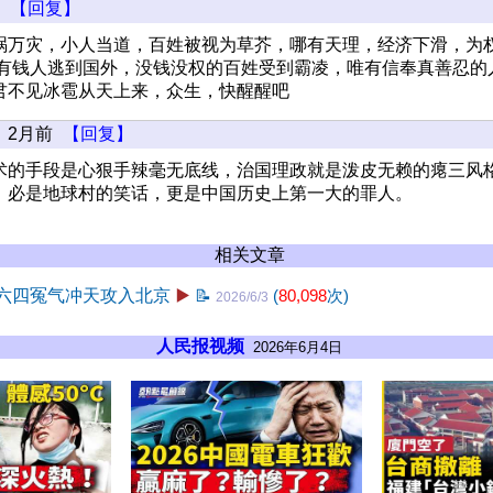
【回复】
祸万灾，小人当道，百姓被视为草芥，哪有天理，经济下滑，为
.有钱人逃到国外，没钱没权的百姓受到霸凌，唯有信奉真善忍的
君不见冰雹从天上来，众生，快醒醒吧
2月前
【回复】
术的手段是心狠手辣毫无底线，治国理政就是泼皮无赖的瘪三风
，必是地球村的笑话，更是中国历史上第一大的罪人。
相关文章
 六四冤气冲天攻入北京
▶️
📝
(
80,098
次)
2026/6/3
人民报视频
2026年6月4日