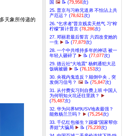
国
🖼️
📝 (
79,958
次)
25. 普京与习称兄道弟 不怕沾上共
产厄运？ (
78,621
次)
多天象所传递的
26. “乞求者”普京贱卖天然气 习“榨
柠檬”算计普京 (
78,286
次)
27. 邓丽君最后誓言 六四改变她的
一生
▶️
📝 (
77,879
次)
28. 一个中共维持多年的神话 被一
年轻人砸碎了
▶️
📝 (
77,077
次)
29. 德云社“大地震” 杨鹤通犯大忌
饭碗被砸
▶️
📝 (
76,153
次)
30. 央视内鬼造反？颠倒中央，突
发倒习信号？
🖼️
📝 (
75,847
次)
31. 从付费实习到自费上班 中国人
为何明知火坑还往里跳？
▶️
(
75,487
次)
32. 华为问界M9USV地表最强？
能救杨兰兰吗？
▶️
(
75,254
次)
33. 千亿红包催生？踢爆“国家帮你
养娃”大骗局
▶️
📝 (
75,239
次)
34. 中国百城二手房价连续下跌49