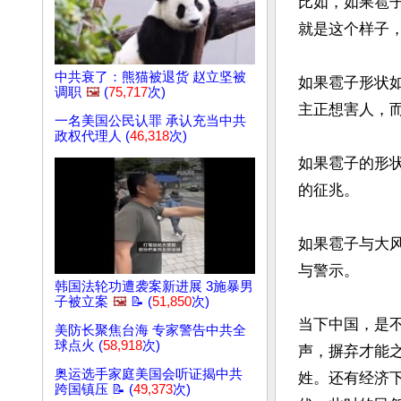
比如，如果雹
就是这个样子，
中共衰了：熊猫被退货 赵立坚被
如果雹子形状
调职
🖼️
(
75,717
次)
主正想害人，而
一名美国公民认罪 承认充当中共
政权代理人 (
46,318
次)
如果雹子的形
的征兆。

如果雹子与大
与警示。

韩国法轮功遭袭案新进展 3施暴男
子被立案
🖼️
📝 (
51,850
次)
当下中国，是
美防长聚焦台海 专家警告中共全
球点火 (
58,918
次)
声，摒弃才能
奥运选手家庭美国会听证揭中共
姓。还有经济
跨国镇压 📝 (
49,373
次)