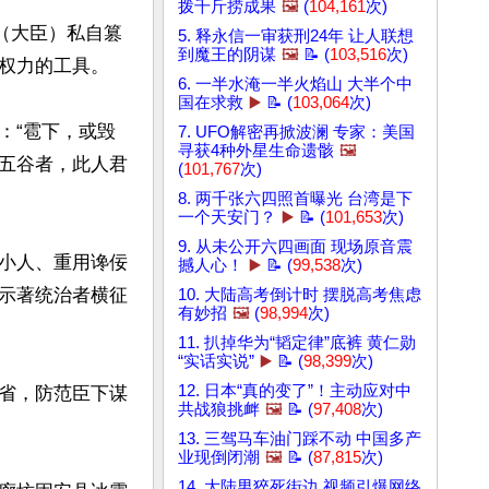
拨千斤捞成果
🖼️
(
104,161
次)
（大臣）私自篡
5. 释永信一审获刑24年 让人联想
到魔王的阴谋
🖼️
📝 (
103,516
次)
权力的工具。

6. 一半水淹一半火焰山 大半个中
国在求救
▶️
📝 (
103,064
次)
：“雹下，或毁
7. UFO解密再掀波澜 专家：美国
寻获4种外星生命遗骸
🖼️
五谷者，此人君
(
101,767
次)
8. 两千张六四照首曝光 台湾是下
一个天安门？
▶️
📝 (
101,653
次)
9. 从未公开六四画面 现场原音震
小人、重用谗佞
撼人心！
▶️
📝 (
99,538
次)
示著统治者横征
10. 大陆高考倒计时 摆脱高考焦虑
有妙招
🖼️
(
98,994
次)
11. 扒掉华为“韬定律”底裤 黄仁勋
“实话实说”
▶️
📝 (
98,399
次)
12. 日本“真的变了”！主动应对中
省，防范臣下谋
共战狼挑衅
🖼️
📝 (
97,408
次)
13. 三驾马车油门踩不动 中国多产
业现倒闭潮
🖼️
📝 (
87,815
次)
14. 大陆男猝死街边 视频引爆网络