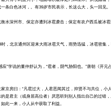
一条白色冰河，。有39岁市民表示，长这么大，头一回见。

北衡水深州市、保定亦遭到冰雹袭击；保定有农户西瓜被冰雹
午4时，北京通州区迎来大雨冰雹天气，雨势迅猛，冰雹密集
感应”学说的董仲舒认为，“雹者，阴气胁阳也。”唐朝《开元


大家京房曰：“凡雹过大，人君恶闻其过，抑贤不与共位，小人
示的是君主（或身居高位者）厌恶听到别人指出自己的过错，
如此一来，小人从中获取了利益。
