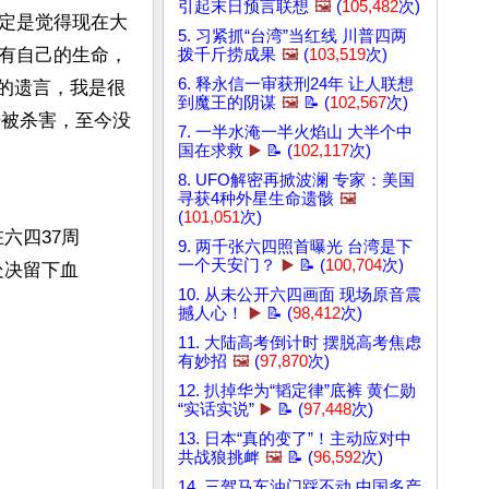
引起末日预言联想
🖼️
(
105,482
次)
定是觉得现在大
5. 习紧抓“台湾”当红线 川普四两
有自己的生命，
拨千斤捞成果
🖼️
(
103,519
次)
6. 释永信一审获刑24年 让人联想
他的遗言，我是很
到魔王的阴谋
🖼️
📝 (
102,567
次)
号被杀害，至今没
7. 一半水淹一半火焰山 大半个中
国在求救
▶️
📝 (
102,117
次)
8. UFO解密再掀波澜 专家：美国
寻获4种外星生命遗骸
🖼️
(
101,051
次)
六四37周
9. 两千张六四照首曝光 台湾是下
一个天安门？
▶️
📝 (
100,704
次)
处决留下血
10. 从未公开六四画面 现场原音震
撼人心！
▶️
📝 (
98,412
次)
11. 大陆高考倒计时 摆脱高考焦虑
有妙招
🖼️
(
97,870
次)
12. 扒掉华为“韬定律”底裤 黄仁勋
“实话实说”
▶️
📝 (
97,448
次)
13. 日本“真的变了”！主动应对中
共战狼挑衅
🖼️
📝 (
96,592
次)
14. 三驾马车油门踩不动 中国多产