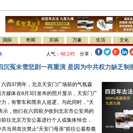
国际
奇闻
灾祸
万象
生活
文化
人气：
48,145
分享：
表
四沉冤未雪悲剧一再重演 是因为中共权力缺乏制
六四37周年，北京天安门广场前的气氛森
方媒体在6月3日发布的照片显示，天安门广
警力，有警车和黑衣人巡逻。与此同时，“天
体表示，他们在六四前夕收到北京市公安局的
前往北京万安公墓进行个人或集体悼念， 
中共当局首次禁止“天安门母亲”前往公墓祭奠