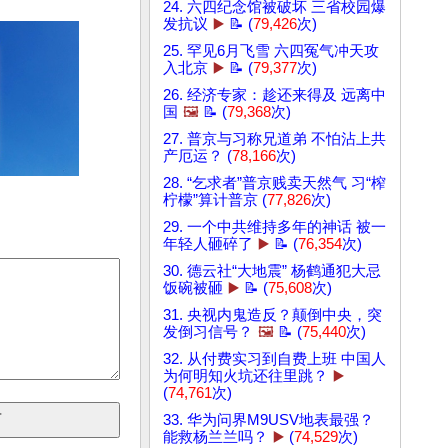
24. 六四纪念馆被破坏 三省校园爆
发抗议
▶️
📝 (
79,426
次)
25. 罕见6月飞雪 六四冤气冲天攻
入北京
▶️
📝 (
79,377
次)
26. 经济专家：趁还来得及 远离中
国
🖼️
📝 (
79,368
次)
27. 普京与习称兄道弟 不怕沾上共
产厄运？ (
78,166
次)
28. “乞求者”普京贱卖天然气 习“榨
柠檬”算计普京 (
77,826
次)
29. 一个中共维持多年的神话 被一
年轻人砸碎了
▶️
📝 (
76,354
次)
30. 德云社“大地震” 杨鹤通犯大忌
饭碗被砸
▶️
📝 (
75,608
次)
31. 央视内鬼造反？颠倒中央，突
发倒习信号？
🖼️
📝 (
75,440
次)
32. 从付费实习到自费上班 中国人
为何明知火坑还往里跳？
▶️
(
74,761
次)
33. 华为问界M9USV地表最强？
能救杨兰兰吗？
▶️
(
74,529
次)