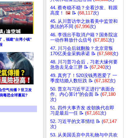
44. 蔡奇稳不稳？全看沙发、鞋跟
高度！
🖼️
📝 (
68,117
次)
45. 从川普访华之旅看美中监管和
执法的不同 (
67,996
次)
46. 李强出手取消户籍？国务院这
了，福建“台湾小镇”
一动作释放什么信号 (
67,851
次)
报
47. 川习会后就翻脸？北京背叛
170亿美金采购承诺 📝 (
67,588
次)
48. 川习普习会后，习老大缘何要
急急去见金三胖 📝 (
67,240
次)
49. 真穷了！520没钱秀恩爱了 一
季度结婚人数狂跌 📝 (
67,182
次)
50. 普京与习近平正进行“表面合
会空气传播？世卫发
作、内心算计”的会面 📝 (
67,180
病毒恐全球蔓延?
次)
51. 四件大事齐发 改朝换代在即
习是最后一任 📝 (
67,161
次)
52. 习近平的文革情结 📝 (
67,147
次)
53. 从美国丢弃中共礼物与中共欢