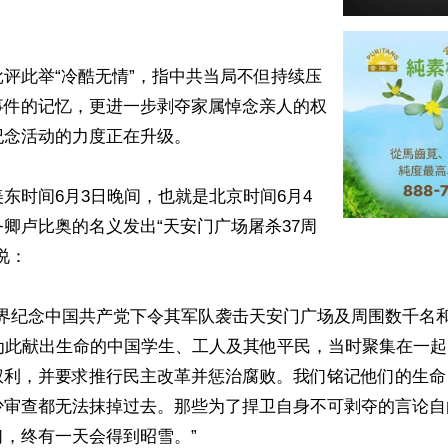
评此举“冷酷无情”，指中共当局不但持续压
事件的记忆，更进一步剥夺家属悼念亲人的权
念活动的力度正在升级。

东时间6月3日晚间，也就是北京时间6月4
卿卢比奥的名义发出“天安门广场屠杀37周
：

世界纪念中国共产党下令其军队袭击天安门广场及周围数千名
些为此献出生命的中国学生、工人及其他平民，当时聚集在一
权利，并要求推行民主改革并惩治腐败。我们铭记他们的生命
少审查都无法抹掉过去。那些为了捍卫自身不可剥夺的言论自
，终有一天会得到昭雪。”
