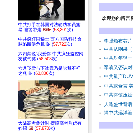
欢迎您的留言
中共打手在韩国对法轮功学员施
暴 遭警带走
🖼️▶️
(
53,301
次)
中共疯狂囤稀土 西方国防科技命
李强颁布芯片
脉陷断供危机 📝 (
57,722
次)
中共从刚果（
六四禁说“我爱你”中共疯狂监控网
中共对年轻一
友被气笑 (
58,503
次)
军演又否认对
六月飞雪与下冰雹乃是党魁不祥
之兆 📝 (
60,896
次)
中共量产DU
中共或食言 
中共将镇压延
人造盛世背后
揭中共远洋渔
大陆高考倒计时 摆脱高考焦虑有
妙招
🖼️
(
97,870
次)