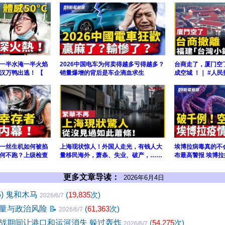
一半水淹一半火焰
2026中国电车为何卖得越多亏得越多？
台商走了，厦门空
汉万鸭出逃！ 【
销量爆增的背后是车企滴血求生
成空城 ！｜ #人民
一丝生机如何被掐
上海现状惊人！外国人走光，有钱人大
埃博拉病毒真的不
何不跑？上级检查
量移民海外，萧条、失业、破产，……
布最高警报 埃博拉
更多文章导读：
2026年6月4日
5) 鬼和木马
(
19,835
次)
2026/6/7
量与政治风险
📝
(
61,363
次)
2026/6/7
战期间让港口和运河消失 躲过轰炸
(
54,275
次)
2026/6/7