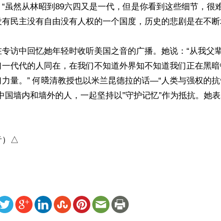
：“虽然从林昭到89六四又是一代，但是你看到这些细节，很
有民主没有自由没有人权的一个国度，历史的悲剧是在不断地
在专访中回忆她年轻时收听美国之音的广播。她说：“从我父
们一代代的人同在，在我们不知道外界知不知道我们正在黑暗
力量。” 何𣇈清教授也以米兰昆德拉的话—“人类与强权的
中国墙内和墙外的人，一起坚持以”守护记忆”作为抵抗。她


音）△
ww.renminbao.com/rmb/articles/2026/6/4/95421.html