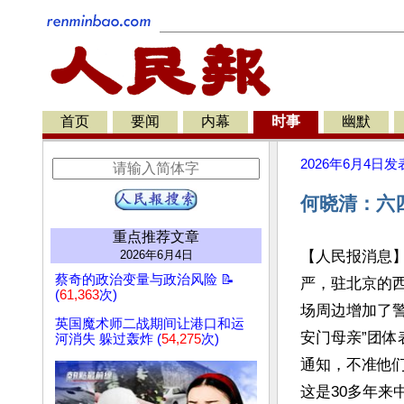
首页
要闻
内幕
时事
幽默
2026年6月4日
发
何晓清：六
重点推荐文章
2026年6月4日
【人民报消息】
蔡奇的政治变量与政治风险 📝
严，驻北京的西
(
61,363
次)
场周边增加了
英国魔术师二战期间让港口和运
安门母亲”团
河消失 躲过轰炸 (
54,275
次)
通知，不准他们
这是30多年来