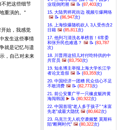
难不把这些细节
业现倒闭潮
🖼️
📝 (
87,403
次)
重演的。”

15. 大陆男猝死街边 视频引爆网络
🖼️
📝 (
86,947
次)
16. 上海惊爆随机砍人 3人受伤含2
辈开始，我感觉
日籍
🖼️
(
85,811
次)
17. 他列习清洗名单榜首！6常委
中发生这些事情
和张升民也难逃？
🖼️
📝 (
83,787
抗争就是记忆与遗
次)
18. 川普用这招儿对付吃特供的中
表示，自己对未来
共官员
🖼️
(
83,750
次)
19. 知名博主举报上海大学长江学
者论文造假
🖼️
📝 (
83,359
次)
20. 中国经济一团糟 民众信心不足
不敢消费
🖼️
📝 (
82,773
次)
21. 前公安董广平一只橡皮艇跨黄
海闯韩国
▶️
📝 (
80,922
次)
22. 中国首现“老人多于孩子” “未富
先老”成最大隐忧
🖼️
(
80,662
次)
23. 乌克兰无人机空袭频繁 莫斯科
陷“断网时代”
🖼️
(
80,322
次)