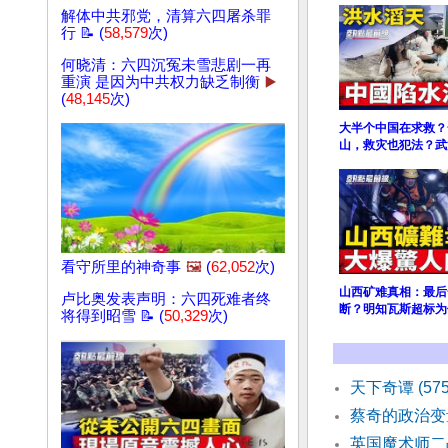
解体中共邪党，清算六四屠杀罪
行 📝 (
58,579
次)
何晓清：六四沉冤未雪悲剧一再
重演 是因为中共权力缺乏制衡
▶️
(
48,145
次)
大半个中国在求救？
山，救灾也犯法？武
看守所里的神奇事
🖼️
(
62,052
次)
山西矿难真相：最后
卢比奥发表声明：六四死难者终
断？明知瓦斯超标为
将得到昭雪 📝 (
50,329
次)
天下奇谭 (57
蔡奇的政治变
英国魔术师二