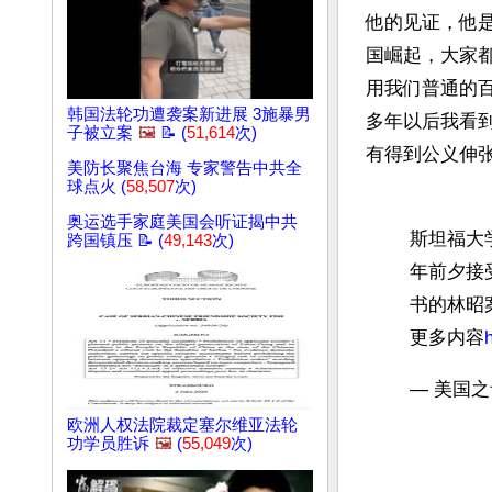
他的见证，他
国崛起，大家
用我们普通的百
韩国法轮功遭袭案新进展 3施暴男
多年以后我看到
子被立案
🖼️
📝 (
51,614
次)
有得到公义伸张。
美防长聚焦台海 专家警告中共全
球点火 (
58,507
次)
奥运选手家庭美国会听证揭中共
斯坦福大
跨国镇压 📝 (
49,143
次)
年前夕接
书的林昭
更多内容
— 美国之音
欧洲人权法院裁定塞尔维亚法轮
功学员胜诉
🖼️
(
55,049
次)