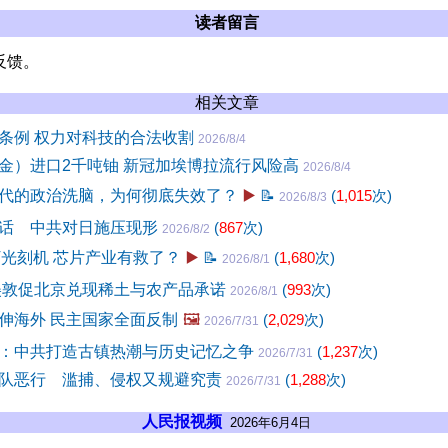
读者留言
反馈。
相关文章
条例 权力对科技的合法收割
2026/8/4
金）进口2千吨铀 新冠加埃博拉流行风险高
2026/8/4
代的政治洗脑，为何彻底失效了？
▶️
📝
(
1,015
次)
2026/8/3
话 中共对日施压现形
(
867
次)
2026/8/2
V光刻机 芯片产业有救了？
▶️
📝
(
1,680
次)
2026/8/1
美敦促北京兑现稀土与农产品承诺
(
993
次)
2026/8/1
伸海外 民主国家全面反制
🖼️
(
2,029
次)
2026/7/31
：中共打造古镇热潮与历史记忆之争
(
1,237
次)
2026/7/31
队恶行 滥捕、侵权又规避究责
(
1,288
次)
2026/7/31
人民报视频
2026年6月4日