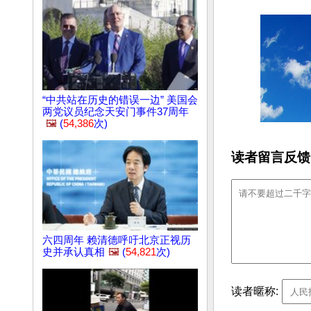
“中共站在历史的错误一边” 美国会
两党议员纪念天安门事件37周年
🖼️
(
54,386
次)
读者留言反馈
六四周年 赖清德呼吁北京正视历
史并承认真相
🖼️
(
54,821
次)
读者暱称: