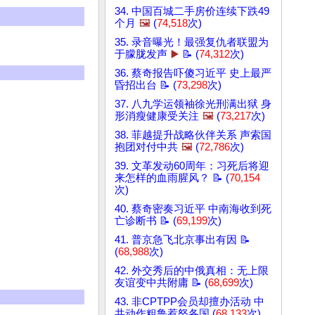
34. 中国百城二手房价连续下跌49
个月
🖼️
(
74,518
次)
35. 录音曝光！最强复仇者联盟为
于朦胧发声
▶️
📝 (
74,312
次)
36. 蔡奇报告吓傻习近平 史上最严
昏招出台 📝 (
73,298
次)
37. 八九学运领袖徐光刑满出狱 身
形消瘦健康受关注
🖼️
(
73,217
次)
38. 菲越提升战略伙伴关系 声索国
抱团对付中共
🖼️
(
72,786
次)
39. 文革发动60周年：习死后将迎
来怎样的血雨腥风？ 📝 (
70,154
次)
40. 蔡奇密奏习近平 中南海收到死
亡诊断书 📝 (
69,199
次)
41. 普京急飞北京事出有因 📝
(
68,988
次)
42. 外交秀后的中俄真相：无上限
友谊变中共附庸 📝 (
68,699
次)
43. 非CPTPP会员却擅办活动 中
共动作粗鲁惹怒各国 (
68,133
次)