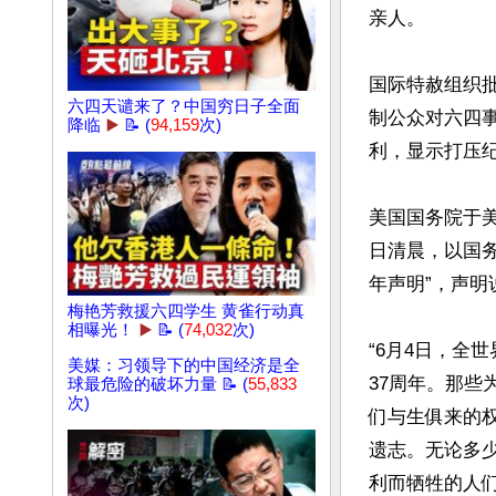
亲人。

国际特赦组织批
六四天谴来了？中国穷日子全面
制公众对六四
降临
▶️
📝 (
94,159
次)
利，显示打压纪
美国国务院于美
日清晨，以国务
年声明”，声明说
梅艳芳救援六四学生 黄雀行动真
相曝光！
▶️
📝 (
74,032
次)
“6月4日，全
美媒：习领导下的中国经济是全
37周年。那
球最危险的破坏力量 📝 (
55,833
次)
们与生俱来的
遗志。无论多
利而牺牲的人们