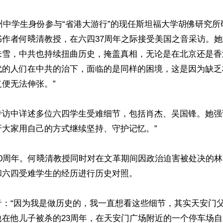
广州中学生身份参与“省港大游行”的现任斯坦福大学胡佛研究
作者何𣇈清教授，在六四37周年之际接受美国之音采访。她说
未雪，中共也持续扭曲历史，掩盖真相，无论是在北京还是香
代的人们在中共的治下，面临的是同样的困境，这是因为缺乏
便无法伸张。”

专访中详述多位六四学生受难细节，包括肖杰、吴国锋。她强
大家用自己的方式继续坚持、守护记忆。”

0周年。何𣇈清教授同时对在文革期间因政治迫害被处决的
六四受难学生的经历进行历史对照。

音：“因为我是做历史的，我一直想看这些细节，其实天安门
他在他儿子被杀的23周年，在天安门广场附近的一个停车场