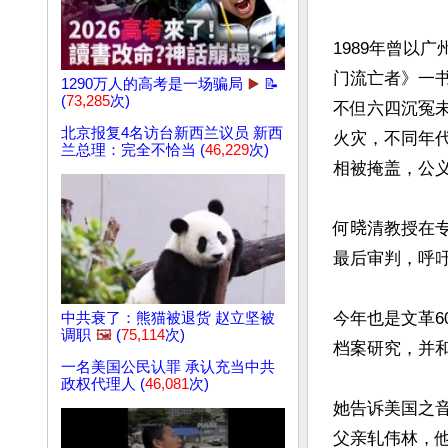
1989年曾以
门流亡者》一书
1290万人的高考是一场骗局
▶️
📝
(
73,285
次)
不但六四沉冤
北京报复4名访台新西兰议员 新西
火灾，不同年
兰总理：完全不恰当 (
46,229
次)
相被掩盖，公义
何𣇈清教授在
最后审判，呼吁
今年也是文革6
中共衰了：熊猫被退货 赵立坚被
调职
🖼️
(
75,114
次)
档案研究，并和
一名美国公民认罪 承认充当中共
政权代理人 (
46,081
次)
她告诉美国之
父亲轧伟林，