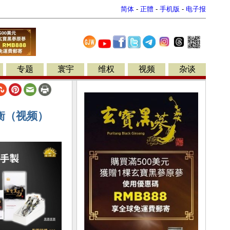
简体
-
正體
-
手机版
-
电子报
专题
寰宇
维权
视频
杂谈
衡（视频）