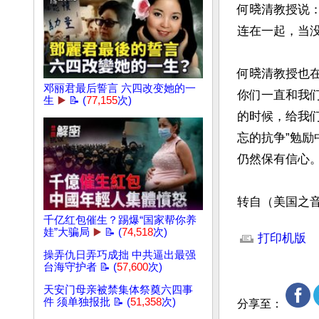
何𣇈清教授说
连在一起，当没
何𣇈清教授也
邓丽君最后誓言 六四改变她的一
你们一直和我
生
▶️
📝 (
77,155
次)
的时候，给我们
忘的抗争”勉励
仍然保有信心。
转自（美国之
文章网址: http://w
千亿红包催生？踢爆“国家帮你养
娃”大骗局
▶️
📝 (
74,518
次)
打印机版
操弄仇日弄巧成拙 中共逼出最强
台海守护者 📝 (
57,600
次)
天安门母亲被禁集体祭奠六四事
件 须单独报批 📝 (
51,358
次)
分享至：