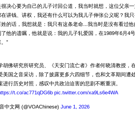
是很决心要为自己的儿子讨回公道，我当时就想，这位父亲一
都在讲钱、讲权，我还有什么可以为我儿子伸张公义呢？我只
姓的话，我想就是：我只有这条老命...我当时是没有看过
了他的遗嘱，他就是说：我的儿子轧爱国，在1989年6月4
”

学胡佛研究所研究员、《天安门流亡者》作者何晓清教授，在
受美国之音采访，除了披露更多六四细节，也和文革期间遭
案进行历史对照，感叹中共政治迫害的悲剧不断重演。 
https://t.co/ac771qDG6b
pic.twitter.com/xa9Ls6e4WA
中文网 (@VOAChinese) 
June 1, 2026