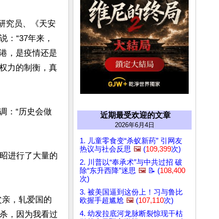
所研究员、《天安
：“37年来，
港，是疫情还是
权力的制衡，真
调：“历史会做
近期最受欢迎的文章
2026年6月4日
1. 儿童零食变“杀蚁新药” 引网友
热议与社会反思
🖼️
(
109,399
次)
林昭进行了大量的
2. 川普以“奉承术”与中共过招 破
除“东升西降”迷思
🖼️
📝 (
108,400
次)
3. 被美国逼到这份上！习与鲁比
父亲，轧爱国的
欧握手超尴尬
🖼️
(
107,110
次)
自杀，因为我看过
4. 幼发拉底河龙脉断裂惊现干枯