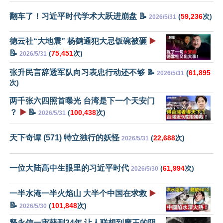
翻车了！习近平时代学术大跃进崩盘 📝
(
59,236
次)
2026/5/31
德云社“大地震” 杨鹤通犯大忌饭碗被砸
▶️
📝
(
75,451
次)
2026/5/31
张升民言辞透军队向习表忠行动还不够 📝
(
61,895
2026/5/31
次)
两千张六四照首曝光 台湾是下一个天安门
？
▶️
📝
(
100,438
次)
2026/5/31
天下奇谭 (571) 特立独行的妖怪
(
22,688
次)
2026/5/31
一位大陆高中生眼里的习近平时代
(
61,994
次)
2026/5/30
一半水淹一半火焰山 大半个中国在求救
▶️
📝
(
101,848
次)
2026/5/30
释永信一审获刑24年 让人联想到魔王的阴