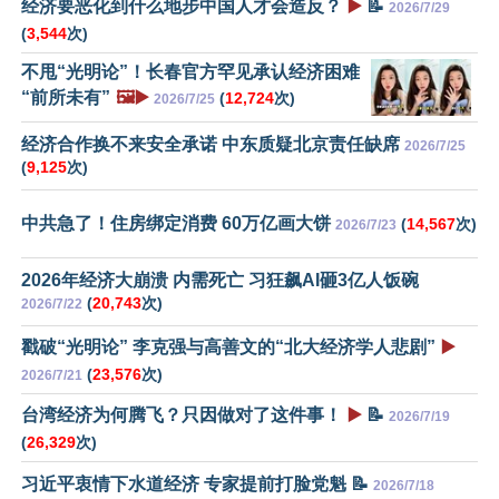
经济要恶化到什么地步中国人才会造反？
▶️
📝
2026/7/29
(
3,544
次)
不甩“光明论”！长春官方罕见承认经济困难
“前所未有”
🖼️▶️
(
12,724
次)
2026/7/25
经济合作换不来安全承诺 中东质疑北京责任缺席
2026/7/25
(
9,125
次)
中共急了！住房绑定消费 60万亿画大饼
(
14,567
次)
2026/7/23
2026年经济大崩溃 内需死亡 习狂飙AI砸3亿人饭碗
(
20,743
次)
2026/7/22
戳破“光明论” 李克强与高善文的“北大经济学人悲剧”
▶️
(
23,576
次)
2026/7/21
台湾经济为何腾飞？只因做对了这件事！
▶️
📝
2026/7/19
(
26,329
次)
习近平衷情下水道经济 专家提前打脸党魁 📝
2026/7/18