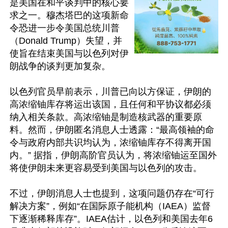
是美国在和平谈判中的核心要
求之一。穆杰塔巴的这项新命
令恐进一步令美国总统川普
（Donald Trump）失望，并
使旨在结束美国与以色列对伊
朗战争的谈判更加复杂。

以色列官员早前表示，川普已向以方保证，伊朗的
高浓缩铀库存将运出该国，且任何和平协议都必须
纳入相关条款。高浓缩铀是制造核武器的重要原
料。然而，伊朗匿名消息人士透露：“最高领袖的命
令与政府内部共识均认为，浓缩铀库存不得离开国
内。” 据指，伊朗高阶官员认为，将浓缩铀运至国外
将使伊朗未来更容易受到美国与以色列的攻击。

不过，伊朗消息人士也提到，这项问题仍存在“可行
解决方案”，例如“在国际原子能机构（IAEA）监督
下逐渐稀释库存”。IAEA估计，以色列和美国去年6