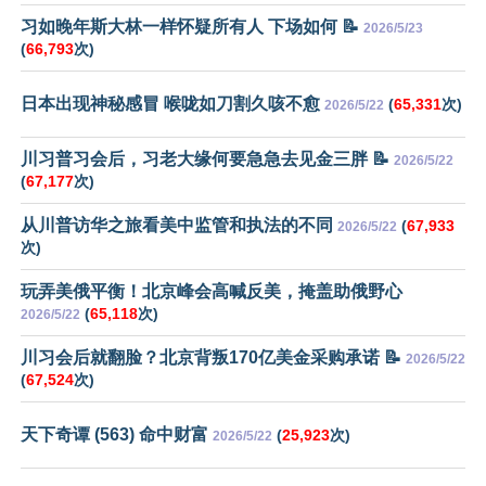
习如晚年斯大林一样怀疑所有人 下场如何 📝
2026/5/23
(
66,793
次)
日本出现神秘感冒 喉咙如刀割久咳不愈
(
65,331
次)
2026/5/22
川习普习会后，习老大缘何要急急去见金三胖 📝
2026/5/22
(
67,177
次)
从川普访华之旅看美中监管和执法的不同
(
67,933
2026/5/22
次)
玩弄美俄平衡！北京峰会高喊反美，掩盖助俄野心
(
65,118
次)
2026/5/22
川习会后就翻脸？北京背叛170亿美金采购承诺 📝
2026/5/22
(
67,524
次)
天下奇谭 (563) 命中财富
(
25,923
次)
2026/5/22