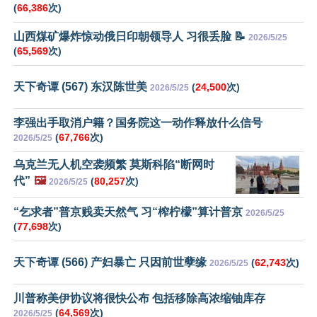
(
66,386
次)
山西煤矿爆炸惊动俄日印朝领导人 习很丢脸 📝
2026/5/25
(
65,569
次)
天下奇谭 (567) 东汉陈世美
(
24,500
次)
2026/5/25
李强出手取消户籍？国务院这一动作释放什么信号
(
67,766
次)
2026/5/25
乌克兰无人机空袭频繁 莫斯科陷“断网时
代”
🖼️
(
80,257
次)
2026/5/25
“乞求者”普京贱卖天然气 习“榨柠檬”算计普京
2026/5/25
(
77,698
次)
天下奇谭 (566) 产妇暴亡 只因前世孽缘
(
62,743
次)
2026/5/25
川普称美伊协议将很快公布 包括移除高浓缩铀库存
(
64,569
次)
2026/5/25