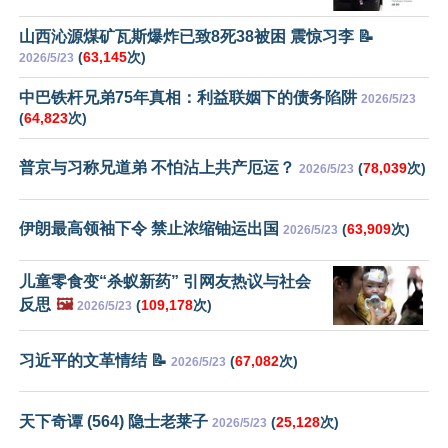
山西沁源煤矿瓦斯爆炸已致8死38被困 震惊习李 📝
(
63,145
次)
2026/5/23
中巴铁杆兄弟75年真相：利益联姻下的债务陷阱
2026/5/23
(
64,823
次)
普京与习称兄道弟 不怕沾上共产厄运？
(
78,039
次)
2026/5/23
伊朗最高领袖下令 禁止浓缩铀运出国
(
63,909
次)
2026/5/23
儿童零食变“杀蚁新药” 引网友热议与社会
反思
🖼️
(
109,178
次)
2026/5/23
习近平的文革情结 📝
(
67,082
次)
2026/5/23
天下奇谭 (564) 隐士老莱子
(
25,128
次)
2026/5/23