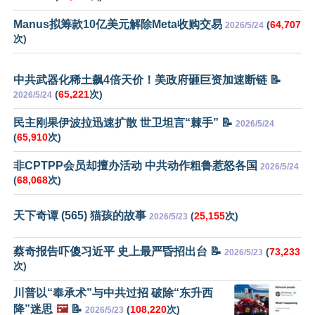
Manus拟筹款10亿美元解除Meta收购交易
(
64,707
2026/5/24
次)
中共武器化稀土飙4倍天价！美政府砸巨资加速断链 📝
(
65,221
次)
2026/5/24
民主刚果伊波拉迅速扩散 世卫坦言“棘手” 📝
2026/5/24
(
65,910
次)
非CPTPP会员却擅办活动 中共动作粗鲁惹怒各国
2026/5/24
(
68,068
次)
天下奇谭 (565) 猫孩的故事
(
25,155
次)
2026/5/23
蔡奇报告吓傻习近平 史上最严昏招出台 📝
(
73,233
2026/5/23
次)
川普以“奉承术”与中共过招 破除“东升西
降”迷思
🖼️
📝
(
108,220
次)
2026/5/23