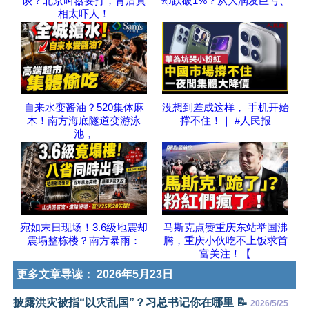
谈？北京叫嚣要打，背后真
却跌破1%？从大润发巨亏、
相太吓人！
自来水变酱油？520集体麻
没想到差成这样， 手机开始
木！南方海底隧道变游泳
撑不住！｜ #人民报
池，
宛如末日现场！3.6级地震却
马斯克点赞重庆东站举国沸
震塌整栋楼？南方暴雨：
腾，重庆小伙吃不上饭求首
富关注！【
更多文章导读：
2026年5月23日
披露洪灾被指“以灾乱国”？习总书记你在哪里 📝
2026/5/25