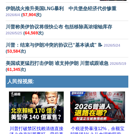
伊朗战火推升美国LNG暴利 中共堡垒经济代价惨重
(
57,904
次)
2026/6/4
川普称美伊协议将很快公布 包括移除高浓缩铀库存
(
64,569
次)
2026/5/25
川普：结束与伊朗冲突的协议已“基本谈成” 📝
2026/5/24
(
53,584
次)
美国或更猛烈打击伊朗 谁支持伊朗 川普或跟谁急
2026/5/19
(
61,345
次)
人民报视频:
川普打破禁区找赖清德直接
个税逆势暴涨12%，余额宝