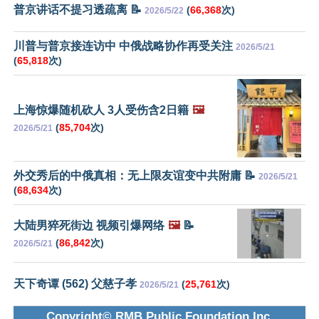
普京讲话不提习透疏离 📝
(
66,368
次)
2026/5/22
川普与普京接连访中 中俄战略协作再受关注
2026/5/21
(
65,818
次)
上海惊爆随机砍人 3人受伤含2日籍
🖼️
(
85,704
次)
2026/5/21
外交秀后的中俄真相：无上限友谊变中共附庸 📝
2026/5/21
(
68,634
次)
大陆男猝死街边 视频引爆网络
🖼️
📝
(
86,842
次)
2026/5/21
天下奇谭 (562) 父慈子孝
(
25,761
次)
2026/5/21
Copyright© RMB Public Foundation Inc.