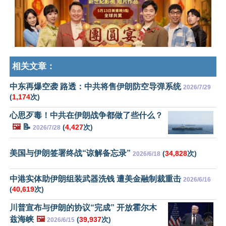
相关文章：
中东再爆空袭 路透：中共将售伊朗防空导弹系统
2026/7/29
(
1,174
次)
心思歹毒！中共在伊朗战争都做了些什么？
🖼️
📝
(
4,427
次)
2026/7/28
美国与伊朗签署终战“谅解备忘录”
(
34,828
次)
2026/6/18
中港实体助伊朗组装武器洗钱 遭美金融制裁重击
2026/6/16
(
40,619
次)
川普宣布与伊朗的协议“完成” 开放霍尔木
兹海峡
🖼️
(
39,937
次)
2026/6/15