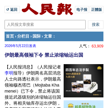
↺ 返回 
电子报
正體版
首页
分栏目
国际
文章
›
›
›
：
2026年5月22日
发表
人气：
63,909
伊朗最高领袖下令 禁止浓缩铀运出国
【人民报消息】（人民报记者
李明
报导）伊朗两名高层消息
人士向路透社表示，伊朗最高
领袖穆杰塔巴（Mojtaba Kha
menei）已下令，禁止将该国
接近武器级别的浓缩铀运往国
外。将相关铀库存运出伊朗，