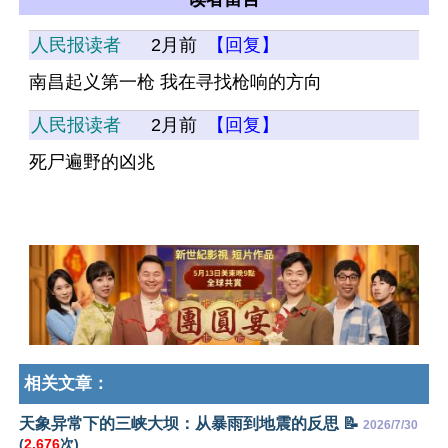
人民报读者
2月前
【回复】
南昌起义第一枪 我在寻找枪响的方向
人民报读者
2月前
【回复】
死尸遍野的凶兆
相关文章：
天象异常下的三峡大坝：从暴雨到地震的反思 📝
2026/7/30
(
2,676
次)