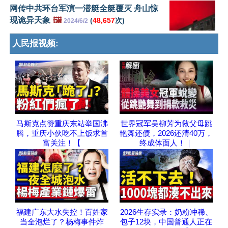
网传中共环台军演一潜艇全艇覆灭 舟山惊
现诡异天象
🖼️
(
48,657
次)
2024/6/2
人民报视频:
马斯克点赞重庆东站举国沸
世界冠军吴柳芳为救父母跳
腾，重庆小伙吃不上饭求首
艳舞还债，2026还清40万，
富关注！【
终成体面人！｜
福建广东大水失控！百姓家
2026生存实录：奶粉冲稀、
当全泡烂了？杨梅事件炸
包子12块，中国普通人正在