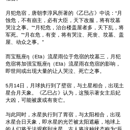
月犯危宿，唐朝李淳风所著的《乙巳占》中说：“月
蚀危，不有崩主，必有大臣，天下改服，将有坟墓
哭泣之事。”“月犯危，治台楼盖屋者多，天下乱，将
军死。”“月在危，有变，将有哭泣、死丧、坟墓、盖
屋、动众之事。”

而宝瓶座η（Eta）流星雨位于危宿的坟墓三，月犯
危宿将加强宝瓶座η（Eta）流星雨在危宿的影响，
即世间或出现大量的让人哭泣、死亡之事。

5月14日，月球执行到了壁宿，与土星相合，出现土
星合月天象。《乙巳占》认为，这预示著女主后妃
大凶，可能被废或有丧亡。

与此同时，水星执行到了胃宿，与太阳相合，出现
水星合日天象，即水星的光芒被太阳遮蔽，地球上
的人们将无法观察到水星。古人将这种状态称为“辰