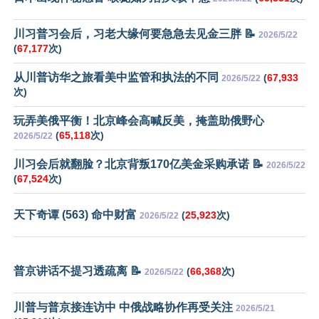
川习普习会后，习老大缘何要急急去见金三胖 📝
2026/5/22
(
67,177
次)
从川普访华之旅看美中监管和执法的不同
(
67,933
2026/5/22
次)
玩弄美俄平衡！北京峰会高喊反美，掩盖助俄野心
(
65,118
次)
2026/5/22
川习会后就翻脸？北京背叛170亿美金采购承诺 📝
2026/5/22
(
67,524
次)
天下奇谭 (563) 命中财富
(
25,923
次)
2026/5/22
普京讲话不提习透疏离 📝
(
66,368
次)
2026/5/22
川普与普京接连访中 中俄战略协作再受关注
2026/5/21