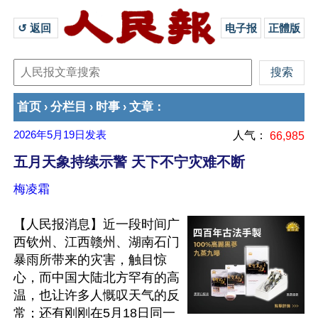
↺ 返回 
电子报
正體版
首页
分栏目
时事
文章
›
›
›
：
2026年5月19日
发表
人气：
66,985
五月天象持续示警 天下不宁灾难不断
梅凌霜
【人民报消息】近一段时间广
西钦州、江西赣州、湖南石门
暴雨所带来的灾害，触目惊
心，而中国大陆北方罕有的高
温，也让许多人慨叹天气的反
常；还有刚刚在5月18日同一