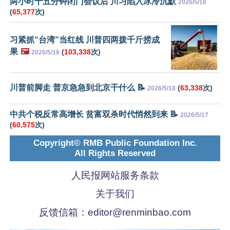
两小时十五分钟闭门会议后 川习陷入冰冷沉默
2026/5/18
(
65,377
次)
习紧抓“台湾”当红线 川普四两拨千斤捞成
果
🖼️
(
103,338
次)
2026/5/18
川普前脚走 普京急急到北京干什么 📝
(
63,338
次)
2026/5/18
中共个税反常高增长 贫富双杀时代悄然到来 📝
2026/5/17
(
60,575
次)
Copyright© RMB Public Foundation Inc.
All Rights Reserved
人民报网站服务条款
关于我们
反馈信箱：
editor@renminbao.com