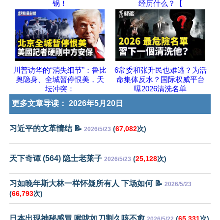
锅！
经历什么？【
川普访华的“消失细节”：鲁比
6常委和张升民也难逃？为活
奥隐身、全城暂停恨美，天
命集体反水？国际权威平台
坛冲突：
曝2026清洗名单
更多文章导读：
2026年5月20日
习近平的文革情结 📝
(
67,082
次)
2026/5/23
天下奇谭 (564) 隐士老莱子
(
25,128
次)
2026/5/23
习如晚年斯大林一样怀疑所有人 下场如何 📝
2026/5/23
(
66,793
次)
日本出现神秘感冒 喉咙如刀割久咳不愈
(
65,331
次)
2026/5/22