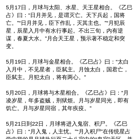
5月17日，月球与太阳、水星、天王星相合。《乙巳
占》曰：“日月并见，是谓灭亡。天下兵起，国将
亡。”“日月并见，臣下作乱，灭其主也。”“月犯辰
星，辰星入月中有水行事起。不出三旬，内有逆
谋，春夏大水。”月合天王星，预示著不稳定和突
变。

5月19日，月球与金星相合。《乙巳占》曰：“太白
入月中，不见星者，臣弑主。月蚀太白，国君亡，
臣弑主。月犯太白，将有两心。”

5月20日，月球将与木星相合。《乙巳占》曰：“月
凌岁星，年多盗贼，刑狱烦。月与岁星同光，即有
饥亡。月与岁星同宿，其年疾疫。”

5月21日到22日，月球将进入鬼宿、积尸。《乙巳
占》曰：“月入鬼，人主忧。”“月入积尸”在传统星占