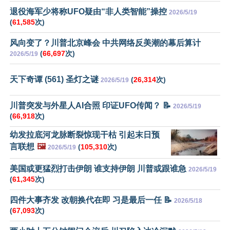
退役海军少将称UFO疑由“非人类智能”操控
2026/5/19
(
61,585
次)
风向变了？川普北京峰会 中共网络反美潮的幕后算计
(
66,697
次)
2026/5/19
天下奇谭 (561) 圣灯之谜
(
26,314
次)
2026/5/19
川普突发与外星人AI合照 印证UFO传闻？ 📝
2026/5/19
(
66,918
次)
幼发拉底河龙脉断裂惊现干枯 引起末日预
言联想
🖼️
(
105,310
次)
2026/5/19
美国或更猛烈打击伊朗 谁支持伊朗 川普或跟谁急
2026/5/19
(
61,345
次)
四件大事齐发 改朝换代在即 习是最后一任 📝
2026/5/18
(
67,093
次)