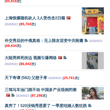
(
65,818
次)
上海惊爆随机砍人 3人受伤含2日籍
🖼️
(
85,704
次)
2026/5/21
外交秀后的中俄真相：无上限友谊变中共附庸 📝
2026/5/21
(
68,634
次)
大陆男猝死街边 视频引爆网络
🖼️
📝
(
86,842
次)
2026/5/21
天下奇谭 (562) 父慈子孝
(
25,761
次)
2026/5/21
三驾马车油门踩不动 中国多产业现倒闭潮
🖼️
📝
(
87,298
次)
2026/5/21
真穷了！520没钱秀恩爱了 一季度结婚人数狂跌 📝