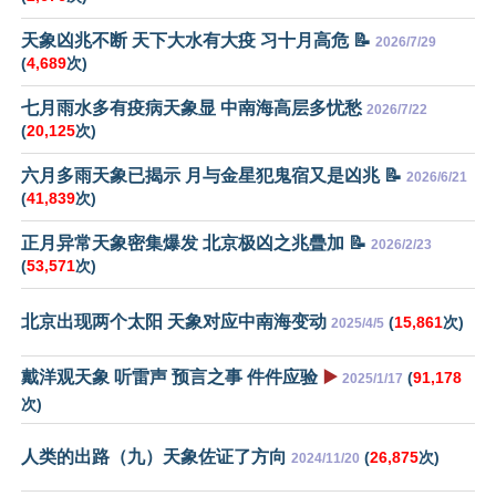
天象凶兆不断 天下大水有大疫 习十月高危 📝
2026/7/29
(
4,689
次)
七月雨水多有疫病天象显 中南海高层多忧愁
2026/7/22
(
20,125
次)
六月多雨天象已揭示 月与金星犯鬼宿又是凶兆 📝
2026/6/21
(
41,839
次)
正月异常天象密集爆发 北京极凶之兆曡加 📝
2026/2/23
(
53,571
次)
北京出现两个太阳 天象对应中南海变动
(
15,861
次)
2025/4/5
戴洋观天象 听雷声 预言之事 件件应验
▶️
(
91,178
2025/1/17
次)
人类的出路（九）天象佐证了方向
(
26,875
次)
2024/11/20