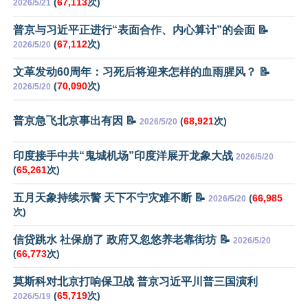
(
67,113
次)
2026/5/21
普京与习近平正进行“表面合作、内心算计”的会面 📝
(
67,112
次)
2026/5/20
文革发动60周年：习死后将迎来怎样的血雨腥风？ 📝
(
70,090
次)
2026/5/20
普京急飞北京事出有因 📝
(
68,921
次)
2026/5/20
印度接手中共“鬼城机场”印度洋展开龙象大战
2026/5/20
(
65,261
次)
五月天象持续示警 天下不宁灾难不断 📝
(
66,985
2026/5/20
次)
信贷跳水 社保崩了 政府又忽悠养老靠街坊 📝
2026/5/20
(
66,773
次)
莫斯科对北京打响保卫战 普京习近平川普三国演利
(
65,719
次)
2026/5/19