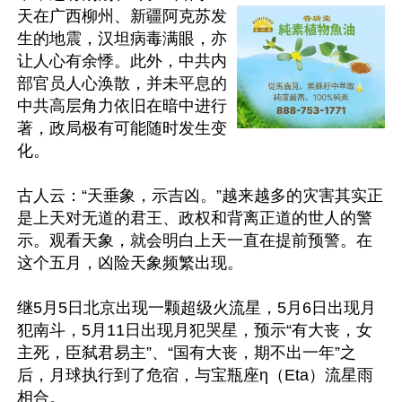
天在广西柳州、新疆阿克苏发
生的地震，汉坦病毒满眼，亦
让人心有余悸。此外，中共内
部官员人心涣散，并未平息的
中共高层角力依旧在暗中进行
著，政局极有可能随时发生变
化。

古人云：“天垂象，示吉凶。”越来越多的灾害其实正
是上天对无道的君王、政权和背离正道的世人的警
示。观看天象，就会明白上天一直在提前预警。在
这个五月，凶险天象频繁出现。

继5月5日北京出现一颗超级火流星，5月6日出现月
犯南斗，5月11日出现月犯哭星，预示“有大丧，女
主死，臣弑君易主”、“国有大丧，期不出一年”之
后，月球执行到了危宿，与宝瓶座η（Eta）流星雨
相合。
