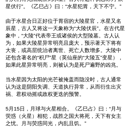
星伏行”。《乙巳占》曰：“水星犯胃，天下不宁。”

由于水星合日正好位于胃宿的大陵星官，水星又名
辰星，古人又将这一天象称为“大陵伏辰”。在古代星
象中，“大陵”代表帝王或诸侯的大型陵墓。古人认
为，如果大陵星异常明亮且庞大，预示著天下将有
大丧，或高层统治者离世、死亡人数增多。大陵中
还包含著名的“积尸”星（英仙座的“大陵五”变星），
如果此星异常明亮，则被认为是死尸遍野的凶兆。

当水星因为太阳的光芒被掩盖而隐没时，古人通常
认为这是阴阳失调、天道执行异常，从而衍生出灾
祸、君权动摇或政权更迭的预警。

5月15日，月球与火星相合。《乙巳占》曰：“月与
荧惑（火星）相犯，战胜之国大将死，天下有女主
之忧。月与荧惑同光，内乱且饥。”
