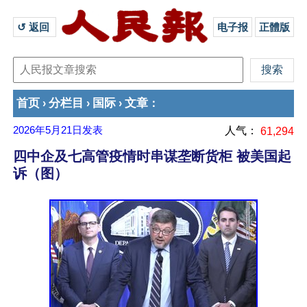
↺ 返回 
电子报
正體版
首页
分栏目
国际
文章
›
›
›
：
2026年5月21日
发表
人气：
61,294
四中企及七高管疫情时串谋垄断货柜 被美国起
诉（图）