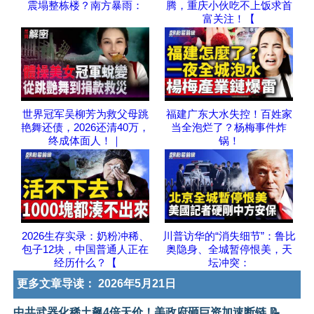
震塌整栋楼？南方暴雨：
腾，重庆小伙吃不上饭求首
富关注！【
世界冠军吴柳芳为救父母跳
福建广东大水失控！百姓家
艳舞还债，2026还清40万，
当全泡烂了？杨梅事件炸
终成体面人！｜
锅！
2026生存实录：奶粉冲稀、
川普访华的“消失细节”：鲁比
包子12块，中国普通人正在
奥隐身、全城暂停恨美，天
经历什么？【
坛冲突：
更多文章导读：
2026年5月21日
中共武器化稀土飙4倍天价！美政府砸巨资加速断链 📝