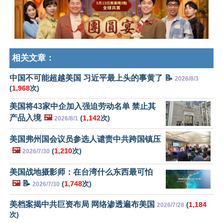
相关文章：
中国不可能超越美国 习近平最上头的事黄了 📝
2026/8/3
(
1,968
次)
美国将43家中企加入强迫劳动名单 禁止其
产品入境
🖼️
(
1,142
次)
2026/8/1
美国弗州国会议员参选人谴责中共跨国镇压
🖼️
(
1,210
次)
2026/7/30
美国战地摄影师：在台湾什么东西最可怕
🖼️
📝
(
1,748
次)
2026/7/30
美档案揭中共巨资布局 网络渗透遍布美国
(
1,184
2026/7/28
次)