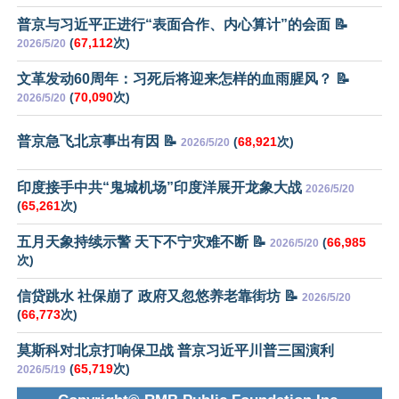
普京与习近平正进行“表面合作、内心算计”的会面 📝
(
67,112
次)
2026/5/20
文革发动60周年：习死后将迎来怎样的血雨腥风？ 📝
(
70,090
次)
2026/5/20
普京急飞北京事出有因 📝
(
68,921
次)
2026/5/20
印度接手中共“鬼城机场”印度洋展开龙象大战
2026/5/20
(
65,261
次)
五月天象持续示警 天下不宁灾难不断 📝
(
66,985
2026/5/20
次)
信贷跳水 社保崩了 政府又忽悠养老靠街坊 📝
2026/5/20
(
66,773
次)
莫斯科对北京打响保卫战 普京习近平川普三国演利
(
65,719
次)
2026/5/19