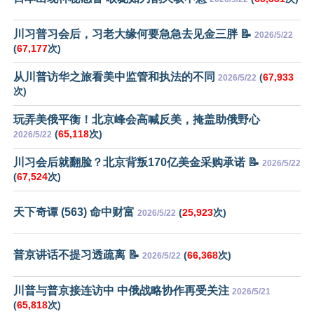
川习普习会后，习老大缘何要急急去见金三胖 📝
2026/5/22
(
67,177
次)
从川普访华之旅看美中监管和执法的不同
(
67,933
2026/5/22
次)
玩弄美俄平衡！北京峰会高喊反美，掩盖助俄野心
(
65,118
次)
2026/5/22
川习会后就翻脸？北京背叛170亿美金采购承诺 📝
2026/5/22
(
67,524
次)
天下奇谭 (563) 命中财富
(
25,923
次)
2026/5/22
普京讲话不提习透疏离 📝
(
66,368
次)
2026/5/22
川普与普京接连访中 中俄战略协作再受关注
2026/5/21
(
65,818
次)