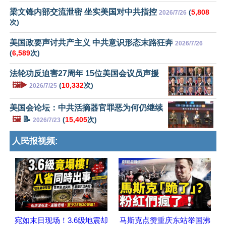
梁文锋内部交流泄密 坐实美国对中共指控
(
5,808
2026/7/26
次)
美国政要声讨共产主义 中共意识形态末路狂奔
2026/7/26
(
6,589
次)
法轮功反迫害27周年 15位美国会议员声援
🖼️▶️
(
10,332
次)
2026/7/25
美国会论坛：中共活摘器官罪恶为何仍继续
🖼️
📝
(
15,405
次)
2026/7/23
人民报视频:
宛如末日现场！3.6级地震却
马斯克点赞重庆东站举国沸