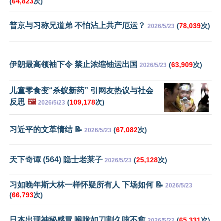
(
64,823
次)
普京与习称兄道弟 不怕沾上共产厄运？
(
78,039
次)
2026/5/23
伊朗最高领袖下令 禁止浓缩铀运出国
(
63,909
次)
2026/5/23
儿童零食变“杀蚁新药” 引网友热议与社会
反思
🖼️
(
109,178
次)
2026/5/23
习近平的文革情结 📝
(
67,082
次)
2026/5/23
天下奇谭 (564) 隐士老莱子
(
25,128
次)
2026/5/23
习如晚年斯大林一样怀疑所有人 下场如何 📝
2026/5/23
(
66,793
次)
日本出现神秘感冒 喉咙如刀割久咳不愈
(
65,331
次)
2026/5/22