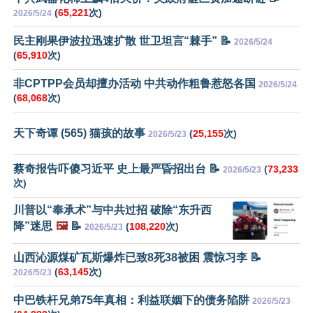
(
65,221
次)
2026/5/24
民主刚果伊波拉迅速扩散 世卫坦言“棘手” 📝
2026/5/24
(
65,910
次)
非CPTPP会员却擅办活动 中共动作粗鲁惹怒各国
2026/5/24
(
68,068
次)
天下奇谭 (565) 猫孩的故事
(
25,155
次)
2026/5/23
蔡奇报告吓傻习近平 史上最严昏招出台 📝
(
73,233
2026/5/23
次)
川普以“奉承术”与中共过招 破除“东升西
降”迷思
🖼️
📝
(
108,220
次)
2026/5/23
山西沁源煤矿瓦斯爆炸已致8死38被困 震惊习李 📝
(
63,145
次)
2026/5/23
中巴铁杆兄弟75年真相：利益联姻下的债务陷阱
2026/5/23