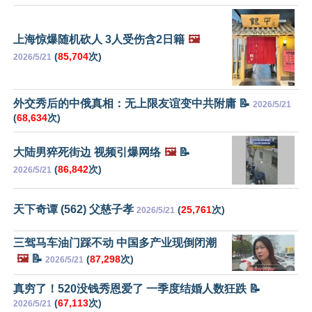
上海惊爆随机砍人 3人受伤含2日籍
🖼️
(
85,704
次)
2026/5/21
外交秀后的中俄真相：无上限友谊变中共附庸 📝
2026/5/21
(
68,634
次)
大陆男猝死街边 视频引爆网络
🖼️
📝
(
86,842
次)
2026/5/21
天下奇谭 (562) 父慈子孝
(
25,761
次)
2026/5/21
三驾马车油门踩不动 中国多产业现倒闭潮
🖼️
📝
(
87,298
次)
2026/5/21
真穷了！520没钱秀恩爱了 一季度结婚人数狂跌 📝
(
67,113
次)
2026/5/21