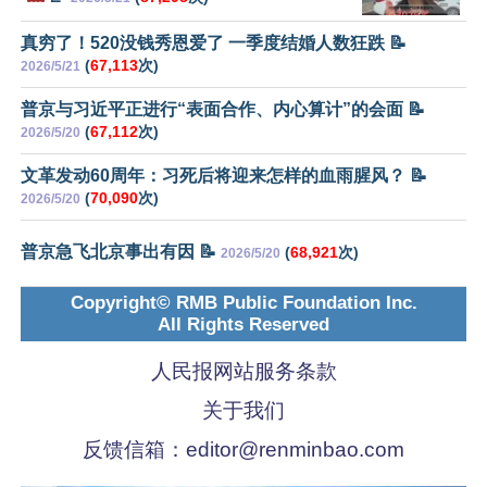
真穷了！520没钱秀恩爱了 一季度结婚人数狂跌 📝
(
67,113
次)
2026/5/21
普京与习近平正进行“表面合作、内心算计”的会面 📝
(
67,112
次)
2026/5/20
文革发动60周年：习死后将迎来怎样的血雨腥风？ 📝
(
70,090
次)
2026/5/20
普京急飞北京事出有因 📝
(
68,921
次)
2026/5/20
Copyright© RMB Public Foundation Inc.
All Rights Reserved
人民报网站服务条款
关于我们
反馈信箱：
editor@renminbao.com