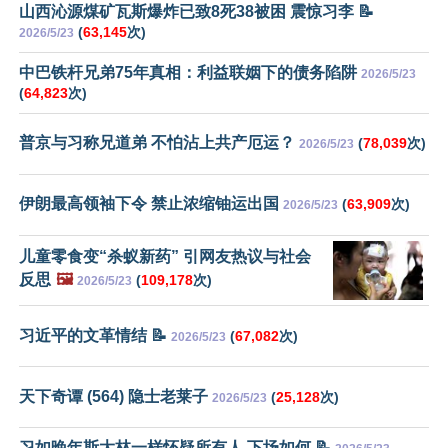
山西沁源煤矿瓦斯爆炸已致8死38被困 震惊习李 📝
(
63,145
次)
2026/5/23
中巴铁杆兄弟75年真相：利益联姻下的债务陷阱
2026/5/23
(
64,823
次)
普京与习称兄道弟 不怕沾上共产厄运？
(
78,039
次)
2026/5/23
伊朗最高领袖下令 禁止浓缩铀运出国
(
63,909
次)
2026/5/23
儿童零食变“杀蚁新药” 引网友热议与社会
反思
🖼️
(
109,178
次)
2026/5/23
习近平的文革情结 📝
(
67,082
次)
2026/5/23
天下奇谭 (564) 隐士老莱子
(
25,128
次)
2026/5/23
习如晚年斯大林一样怀疑所有人 下场如何 📝