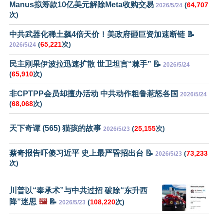
Manus拟筹款10亿美元解除Meta收购交易
(
64,707
2026/5/24
次)
中共武器化稀土飙4倍天价！美政府砸巨资加速断链 📝
(
65,221
次)
2026/5/24
民主刚果伊波拉迅速扩散 世卫坦言“棘手” 📝
2026/5/24
(
65,910
次)
非CPTPP会员却擅办活动 中共动作粗鲁惹怒各国
2026/5/24
(
68,068
次)
天下奇谭 (565) 猫孩的故事
(
25,155
次)
2026/5/23
蔡奇报告吓傻习近平 史上最严昏招出台 📝
(
73,233
2026/5/23
次)
川普以“奉承术”与中共过招 破除“东升西
降”迷思
🖼️
📝
(
108,220
次)
2026/5/23