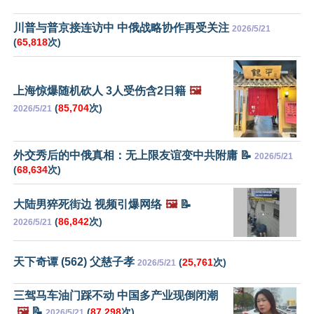
川普与普京接连访中 中俄战略协作再受关注
2026/5/21
(
65,818
次)
上海惊爆随机砍人 3人受伤含2日籍
🖼️
(
85,704
次)
2026/5/21
外交秀后的中俄真相：无上限友谊变中共附庸 📝
2026/5/21
(
68,634
次)
大陆男猝死街边 视频引爆网络
🖼️
📝
(
86,842
次)
2026/5/21
天下奇谭 (562) 父慈子孝
(
25,761
次)
2026/5/21
三驾马车油门踩不动 中国多产业现倒闭潮
🖼️
📝
(
87,298
次)
2026/5/21