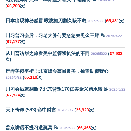
2026/5/23
(
66,793
次)
日本出现神秘感冒 喉咙如刀割久咳不愈
(
65,331
次)
2026/5/22
川习普习会后，习老大缘何要急急去见金三胖 📝
2026/5/22
(
67,177
次)
从川普访华之旅看美中监管和执法的不同
(
67,933
2026/5/22
次)
玩弄美俄平衡！北京峰会高喊反美，掩盖助俄野心
(
65,118
次)
2026/5/22
川习会后就翻脸？北京背叛170亿美金采购承诺 📝
2026/5/22
(
67,524
次)
天下奇谭 (563) 命中财富
(
25,923
次)
2026/5/22
普京讲话不提习透疏离 📝
(
66,368
次)
2026/5/22