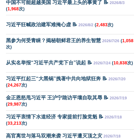
中国不可能超越美国 习近平最上头的事黄了 📝
2026/8/3
(
1,968
次)
习近平狂喊政治建军难掩心虚 📝
(
2,483
次)
2026/8/2
黑参为何受青睐？揭秘朝鲜君王的养生智慧
(
1,058
2026/7/26
次)
从实名举报“习近平共产党下台”说起 📝
(
10,838
次)
2026/7/24
习近平扛起三“大黑锅”拽著中共向地狱狂奔 📝
2026/7/20
(
24,267
次)
金正恩怒甩习近平 王沪宁跪访平壤自取其辱 📝
2026/7/19
(
29,987
次)
习近平衷情下水道经济 专家提前打脸党魁 📝
2026/7/18
(
33,213
次)
高官离世与落马双潮来袭 习近平遭灭顶之灾
2026/7/18