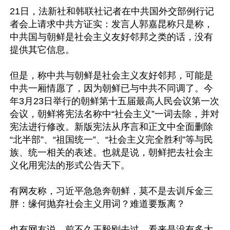
21日，法新社和韩联社记者在中共国外交部例行记
者会上请求中共方证实：发言人郭嘉昆称只是称，
中共国与朝鲜是社会主义友好邻邦之类的话，没有
提供其它信息。

但是，称中共与朝鲜是社会主义友好邻邦，可能是
中共一厢情愿了，因为朝鲜已与中共不同调了。今
年3月23日举行的朝鲜第十五届最高人民会议第一次
会议，朝鲜将宪法名称中“社会主义”一词去除，并对
宪法进行修改。新版宪法从序言和正文中全面删除
“北半部”、“祖国统一”、“社会主义完全胜利”等与民
族、统一相关的表述。也就是说，朝鲜把去社会主
义化用宪法的形式公告天下。

有网友称，习近平急急奔朝鲜，莫不是去训斥金三
胖：缘何抛弃社会主义用词？难道要叛离？

也有网友说，前不久王毅刚去过，看来是没有多大