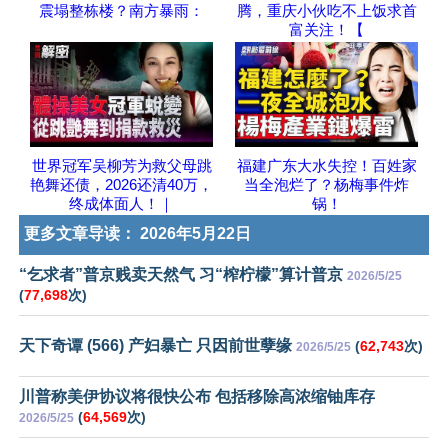
震塌整栋楼？南方暴雨：
腾，重庆小伙吃不上饭求首
富关注！【
世界冠军吴柳芳为救父母跳
福建广东大水失控！百姓家
艳舞还债，2026还清40万，
当全泡烂了？杨梅事件炸
终成体面人！｜
锅！
更多文章导读：
2026年5月22日
“乞求者”普京贱卖天然气 习“榨柠檬”算计普京
2026/5/25
(
77,698
次)
天下奇谭 (566) 产妇暴亡 只因前世孽缘
(
62,743
次)
2026/5/25
川普称美伊协议将很快公布 包括移除高浓缩铀库存
(
64,569
次)
2026/5/25