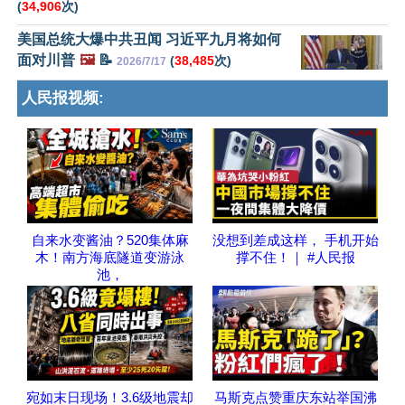
(
34,906
次)
美国总统大爆中共丑闻 习近平九月将如何
面对川普
🖼️
📝
(
38,485
次)
2026/7/17
人民报视频:
自来水变酱油？520集体麻
没想到差成这样， 手机开始
木！南方海底隧道变游泳
撑不住！｜ #人民报
池，
宛如末日现场！3.6级地震却
马斯克点赞重庆东站举国沸