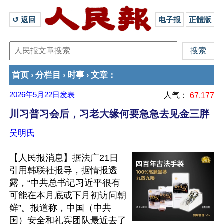
↺ 返回 
电子报
正體版
首页
分栏目
时事
文章
›
›
›
：
2026年5月22日
发表
人气：
67,177
川习普习会后，习老大缘何要急急去见金三胖
吴明氏
【人民报消息】据法广21日
引用韩联社报导，据情报透
露，“中共总书记习近平很有
可能在本月底或下月初访问朝
鲜”。报道称，中国（中共
国）安全和礼宾团队最近去了