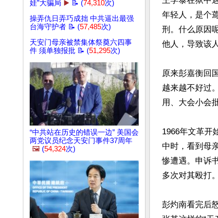
王学泰在狱中
娃”大骗局
▶️
📝 (
74,310
次)
年轻人，是个
操弄仇日弄巧成拙 中共逼出最强
台海守护者 📝 (
57,485
次)
刑。什么原因
天安门母亲被禁集体祭奠六四事
他人，导致该人
件 须单独报批 📝 (
51,295
次)
原来彭嘉衡回
越来越不好过
用、大会小会批
1966年文革
“中共站在历史的错误一边” 美国会
两党议员纪念天安门事件37周年
中时，看到母
🖼️
(
54,324
次)
惨遭遇。申诉
多次对其殴打。
彭灼南看完后