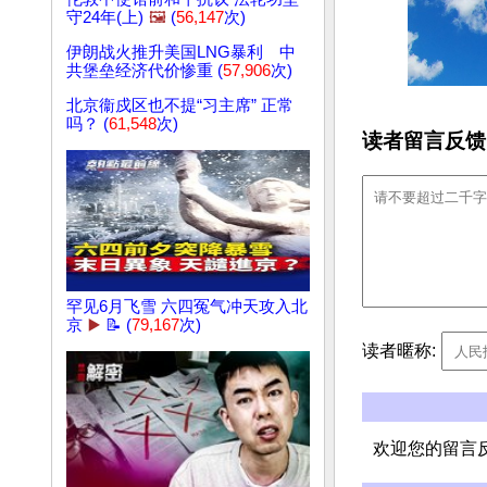
守24年(上)
🖼️
(
56,147
次)
伊朗战火推升美国LNG暴利 中
共堡垒经济代价惨重 (
57,906
次)
北京衞戍区也不提“习主席” 正常
吗？ (
61,548
次)
读者留言反馈
罕见6月飞雪 六四冤气冲天攻入北
京
▶️
📝 (
79,167
次)
读者暱称:
欢迎您的留言