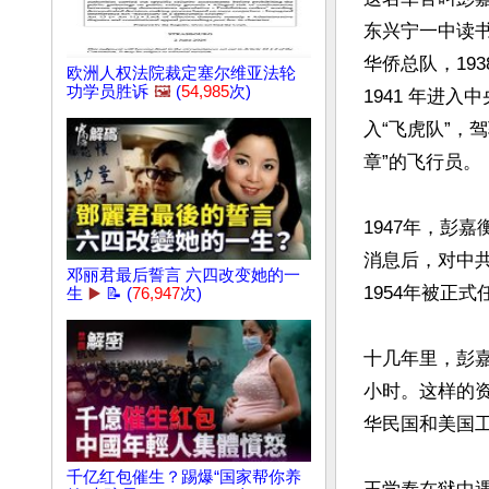
东兴宁一中读书
华侨总队，1938 年参加
欧洲人权法院裁定塞尔维亚法轮
功学员胜诉
🖼️
(
54,985
次)
1941 年进
入“飞虎队”，驾驶战斗机完
章”的飞行员‌。

1947年，彭
消息后，对中
邓丽君最后誓言 六四改变她的一
1954年被正
生
▶️
📝 (
76,947
次)
十几年里，彭
小时。这样的
华民国和美国
千亿红包催生？踢爆“国家帮你养