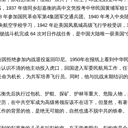
，1937 年借同乡彭嘉衡的高中文凭投考中华民国黄埔军校1
国民革命军第4集团军交通兵团。‌‌‌1940 年考入中央陆军军官学校，
入中央航空学校学习，1942 年赴美国凤凰城高级飞行学校受训，
成 64 次对日作战任务，是‌中国大陆唯一获美国“优异飞行十字勋
嘉衡因拒绝参加内战退役返回印尼。1950年在报纸上看到中华民
共认识不清的他主动投入虎口，回国进入军委民航局工作，任
式任命为机长，为共军培养飞行员。同时，他与抗战末期结识的
嘉衡先后执行过包机、护航、探矿、护林等重大、危险人物，
资历，在中共空军成为高级将领应该不在话下，但显然，有著
工作的背景的他，是绝无可能的，自然也逃不脱中共的铁拳。
