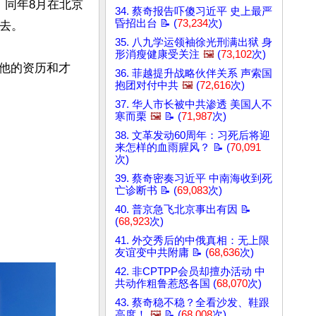
，同年8月在北京
34. 蔡奇报告吓傻习近平 史上最严
昏招出台 📝 (
73,234
次)
35. 八九学运领袖徐光刑满出狱 身
形消瘦健康受关注
🖼️
(
73,102
次)
他的资历和才
36. 菲越提升战略伙伴关系 声索国
抱团对付中共
🖼️
(
72,616
次)
37. 华人市长被中共渗透 美国人不
寒而栗
🖼️
📝 (
71,987
次)
38. 文革发动60周年：习死后将迎
来怎样的血雨腥风？ 📝 (
70,091
次)
39. 蔡奇密奏习近平 中南海收到死
亡诊断书 📝 (
69,083
次)
40. 普京急飞北京事出有因 📝
(
68,923
次)
41. 外交秀后的中俄真相：无上限
友谊变中共附庸 📝 (
68,636
次)
42. 非CPTPP会员却擅办活动 中
共动作粗鲁惹怒各国 (
68,070
次)
43. 蔡奇稳不稳？全看沙发、鞋跟
高度！
🖼️
📝 (
68,008
次)