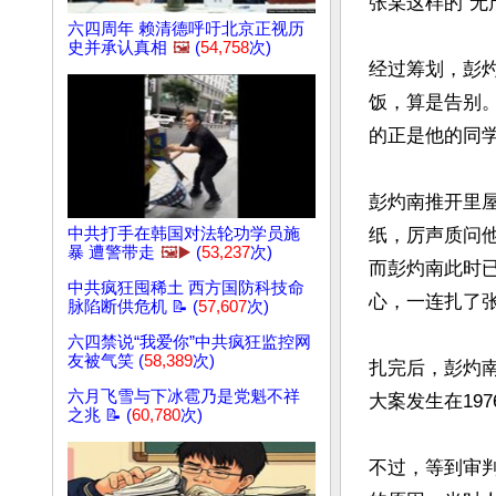
张某这样的“无
六四周年 赖清德呼吁北京正视历
史并承认真相
🖼️
(
54,758
次)
经过筹划，彭
饭，算是告别
的正是他的同学
彭灼南推开里
中共打手在韩国对法轮功学员施
纸，厉声质问
暴 遭警带走
🖼️▶️
(
53,237
次)
而彭灼南此时
中共疯狂囤稀土 西方国防科技命
心，一连扎了张
脉陷断供危机 📝 (
57,607
次)
六四禁说“我爱你”中共疯狂监控网
友被气笑 (
58,389
次)
扎完后，彭灼
六月飞雪与下冰雹乃是党魁不祥
大案发生在197
之兆 📝 (
60,780
次)
不过，等到审判