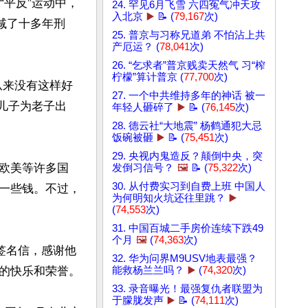
“平反”运动中，
24. 罕见6月飞雪 六四冤气冲天攻
入北京
▶️
📝 (
79,167
次)
减了十多年刑
25. 普京与习称兄道弟 不怕沾上共
产厄运？ (
78,041
次)
26. “乞求者”普京贱卖天然气 习“榨
柠檬”算计普京 (
77,700
次)
从来没有这样好
27. 一个中共维持多年的神话 被一
，儿子为老子出
年轻人砸碎了
▶️
📝 (
76,145
次)
28. 德云社“大地震” 杨鹤通犯大忌
饭碗被砸
▶️
📝 (
75,451
次)
29. 央视内鬼造反？颠倒中央，突
欧美等许多国
发倒习信号？
🖼️
📝 (
75,322
次)
30. 从付费实习到自费上班 中国人
一些钱。不过，
为何明知火坑还往里跳？
▶️
(
74,553
次)
31. 中国百城二手房价连续下跌49
个月
🖼️
(
74,363
次)
签名信，感谢他
32. 华为问界M9USV地表最强？
的快乐和荣誉。

能救杨兰兰吗？
▶️
(
74,320
次)
33. 录音曝光！最强复仇者联盟为
于朦胧发声
▶️
📝 (
74,111
次)