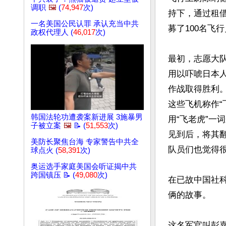
调职
🖼️
(
74,947
次)
持下，通过租借
一名美国公民认罪 承认充当中共
募了100名飞行
政权代理人 (
46,017
次)
最初，志愿大
用以吓唬日本人
作战取得胜利
这些飞机称作“
韩国法轮功遭袭案新进展 3施暴男
用“飞老虎”一
子被立案
🖼️
📝 (
51,553
次)
见到后，将其翻译
美防长聚焦台海 专家警告中共全
队员们也觉得很
球点火 (
58,391
次)
奥运选手家庭美国会听证揭中共
跨国镇压 📝 (
49,080
次)
在已故中国社
俩的故事。

这名军官叫彭嘉