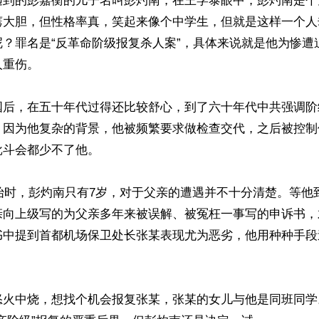
遇到的彭嘉衡的儿子名叫彭灼南，在王学泰眼中，彭灼南是个
蔫大胆，但性格率真，笑起来像个中学生，但就是这样一个人
呢？罪名是“反革命阶级报复杀人案”，具体来说就是他为惨遭
重伤。

国后，在五十年代过得还比较舒心，到了六十年代中共强调阶
。因为他复杂的背景，他被频繁要求做检查交代，之后被控制
斗会都少不了他。

开始时，彭灼南只有7岁，对于父亲的遭遇并不十分清楚。等他
亲向上级写的为父亲多年来被误解、被冤枉一事写的申诉书，
书中提到首都机场保卫处长张某表现尤为恶劣，他用种种手段


怒火中烧，想找个机会报复张某，张某的女儿与他是同班同学