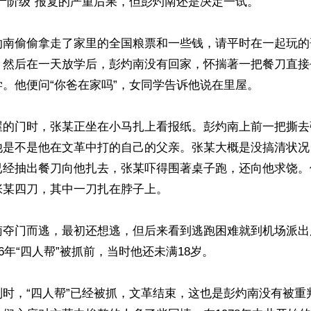
产阶级”报复的严重后果，但彭灼南还是决定一试。

灼南偷偷拿走了家里的全国粮票和一些钱，请平时在一起玩的
。然后在一天放学后，彭灼南没有回家，怀揣著一把餐刀直接
。他便问“你爸在家吗”，女同学告诉他说在里屋。

屋的门时，张某正坐在小马扎上看报纸。彭灼南上前一把撕去
他是不是他在文革中打的自己的父亲。张某大概是没搞清状况
已经抽出餐刀向他扎去，张某吓得围著桌子跑，还向他求饶。
某四刀，其中一刀扎在脖子上。

南夺门而逃，最初还想逃，但后来看到逃跑困难就到机场派出
6年“四人帮”被抓前，当时他还未满18岁。

时，“四人帮”已经被抓，文革结束，这也是彭灼南没有被重