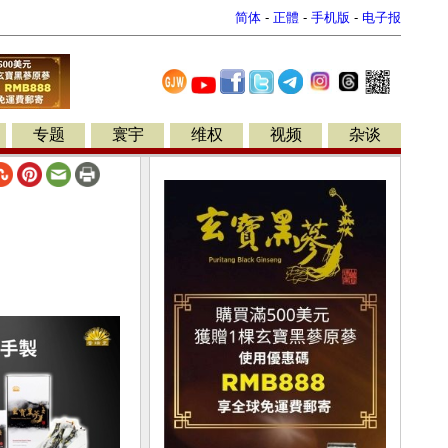
简体
-
正體
-
手机版
-
电子报
专题
寰宇
维权
视频
杂谈