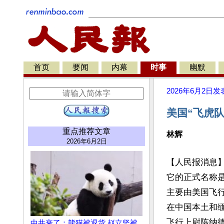
首页
要闻
内幕
时事
幽默
2026年6月2日
发
美国“飞虎队
重点推荐文章
林辉
2026年6月2日
【人民报消息】
它的正式名称是
主要由美国飞
在中国本土和
飞行上尉陈纳德
中共衰了：熊猫被退货 赵立坚被