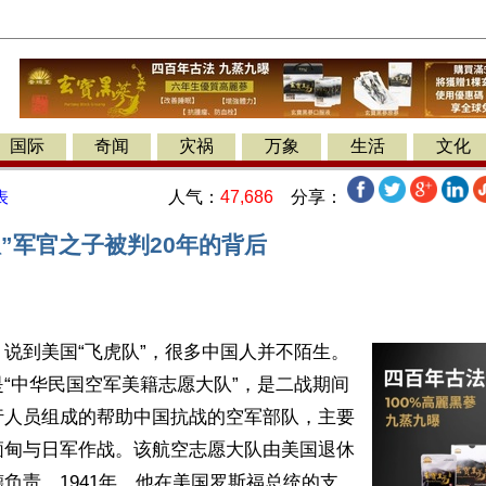
国际
奇闻
灾祸
万象
生活
文化
人气：
47,686
分享：
表
”军官之子被判20年的背后
说到美国“飞虎队”，很多中国人并不陌生。
“中华民国空军美籍志愿大队”，是二战期间
行人员组成的帮助中国抗战的空军部队，主要
缅甸与日军作战。该航空志愿大队由美国退休
负责，1941年，他在美国罗斯福总统的支