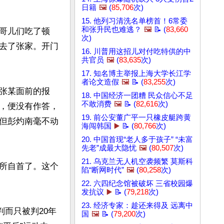
日籍
🖼️
(
85,706
次)
15. 他列习清洗名单榜首！6常委
和张升民也难逃？
🖼️
📝 (
83,660
哥儿们吃了顿
次)
去了张家。开门
16. 川普用这招儿对付吃特供的中
共官员
🖼️
(
83,635
次)
17. 知名博主举报上海大学长江学
者论文造假
🖼️
📝 (
83,255
次)
张某面前的报
18. 中国经济一团糟 民众信心不足
不敢消费
🖼️
📝 (
82,616
次)
，便没有作答，
19. 前公安董广平一只橡皮艇跨黄
但彭灼南毫不动
海闯韩国
▶️
📝 (
80,766
次)
20. 中国首现“老人多于孩子” “未富
先老”成最大隐忧
🖼️
(
80,507
次)
21. 乌克兰无人机空袭频繁 莫斯科
所自首了。这个
陷“断网时代”
🖼️
(
80,258
次)
22. 六四纪念馆被破坏 三省校园爆
发抗议
▶️
📝 (
79,218
次)
23. 经济专家：趁还来得及 远离中
判而只被判20年
国
🖼️
📝 (
79,200
次)