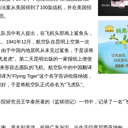
法案从美国得到了100架战机，并在美国招
员。

队队员中有人提出，在飞机头部画上鲨鱼头，
。1941年12月，航空队在昆明上空第一次
。由于中国内地居民从未见过鲨鱼，于是误将
飞老虎”。第二天昆明出版的一家报纸上便使
词来形容志愿队的飞机。航空队中的中国翻译
为“Flying Tiger”这个名字告诉给陈纳德，
好，于是将航空队正式命名为“飞虎队”。

科院研究员王学泰所著的《监狱琐记》一书中，记录了一名“飞
衡，原名彭淮清，祖籍广东兴宁，出生于印度尼西亚坤甸，1