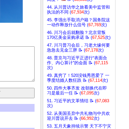
44. 从川普访华之旅看美中监管和
执法的不同 (
67,934
次)
45. 李强出手取消户籍？国务院这
一动作释放什么信号 (
67,769
次)
46. 川习会后就翻脸？北京背叛
170亿美金采购承诺 📝 (
67,525
次)
47. 川习普习会后，习老大缘何要
急急去见金三胖 📝 (
67,178
次)
48. 普京与习近平正进行“表面合
作、内心算计”的会面 📝 (
67,115
次)
49. 真穷了！520没钱秀恩爱了 一
季度结婚人数狂跌 📝 (
67,114
次)
50. 四件大事齐发 改朝换代在即
习是最后一任 📝 (
67,095
次)
51. 习近平的文革情结 📝 (
67,083
次)
52. 从美国丢弃中共礼物与中共欢
迎川普说开去 📝 (
66,992
次)
53. 五月天象持续示警 天下不宁灾