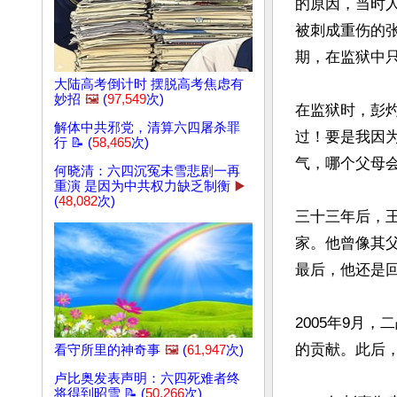
的原因，当时人
被刺成重伤的
期，在监狱中只
大陆高考倒计时 摆脱高考焦虑有
妙招
🖼️
(
97,549
次)
在监狱时，彭
解体中共邪党，清算六四屠杀罪
过！要是我因为
行 📝 (
58,465
次)
气，哪个父母会
何晓清：六四沉冤未雪悲剧一再
重演 是因为中共权力缺乏制衡
▶️
(
48,082
次)
三十三年后，
家。他曾像其
最后，他还是回
2005年9月
的贡献。此后
看守所里的神奇事
🖼️
(
61,947
次)
卢比奥发表声明：六四死难者终
将得到昭雪 📝 (
50,266
次)