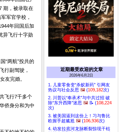
7 期，被录取在
1944年回国后加
国“两航”投共的
近期最受欢迎的文章
飞行副驾驶，
2026年6月2日
女友完婚。

1. 儿童零食变“杀蚁新药” 引网友
热议与社会反思
🖼️
(
109,182
次)
共飞行7千多个
2. 川普以“奉承术”与中共过招 破
除“东升西降”迷思
🖼️
📝 (
108,224
华侨身分和为中
次)
3. 被美国逼到这份上！习与鲁比
欧握手超尴尬
🖼️
(
106,936
次)
4. 幼发拉底河龙脉断裂惊现干枯