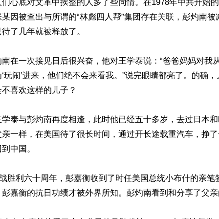
们心底对文革中挨整的人多了些同情。在1978年中共开始的
张某因被查出与所谓的“林彪四人帮”集团存在关联，彭灼南被
待了几年就被释放了。

灼南在一次接见日后很兴奋，他对王学泰说：“爸爸妈妈对我
‘玩闹’进来，他们绝不会来看我。”说完眼睛都亮了。的确
不喜欢这样的儿子？

王学泰与彭灼南再度相逢，此时他已经五十多岁，去过日本和
父亲一样，在美国待了很长时间，通过开长途载重汽车，挣了
到中国。

，二战胜利六十周年，彭嘉衡收到了时任美国总统小布什的亲笔
，彭嘉衡的抗日功绩才被外界所知。彭灼南看到和分享了父亲