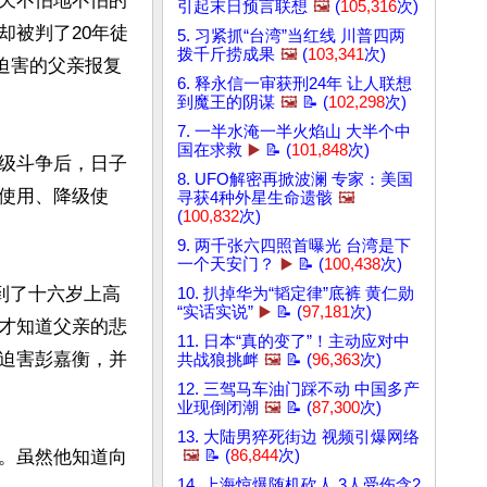
天不怕地不怕的
引起末日预言联想
🖼️
(
105,316
次)
却被判了20年徒
5. 习紧抓“台湾”当红线 川普四两
拨千斤捞成果
🖼️
(
103,341
次)
迫害的父亲报复
6. 释永信一审获刑24年 让人联想
到魔王的阴谋
🖼️
📝 (
102,298
次)
7. 一半水淹一半火焰山 大半个中
国在求救
▶️
📝 (
101,848
次)
级斗争后，日子
8. UFO解密再掀波澜 专家：美国
使用、降级使
寻获4种外星生命遗骸
🖼️
(
100,832
次)
9. 两千张六四照首曝光 台湾是下
一个天安门？
▶️
📝 (
100,438
次)
到了十六岁上高
10. 扒掉华为“韬定律”底裤 黄仁勋
“实话实说”
▶️
📝 (
97,181
次)
才知道父亲的悲
11. 日本“真的变了”！主动应对中
迫害彭嘉衡，并
共战狼挑衅
🖼️
📝 (
96,363
次)
12. 三驾马车油门踩不动 中国多产
业现倒闭潮
🖼️
📝 (
87,300
次)
13. 大陆男猝死街边 视频引爆网络
。虽然他知道向
🖼️
📝 (
86,844
次)
14. 上海惊爆随机砍人 3人受伤含2