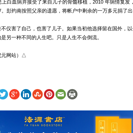
衡患上白血病并接受了来自儿子的骨髓移植，2010 年病情复发
元捐了出去。

差不仅害了自己，也害了儿子。如果当初他选择留在国外，以
是另一种不同的人生吧。只是人生不会倒流。

纪元网站）△
ww.renminbao.com/rmb/articles/2026/6/3/95398.html