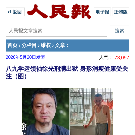
↺ 返回 
电子报
正體版
首页
分栏目
维权
文章
›
›
›
：
2026年5月20日
发表
人气：
73,097
八九学运领袖徐光刑满出狱 身形消瘦健康受关
注（图）