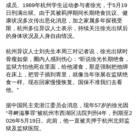
成员、1989年杭州学生运动参与者徐光，于5月19
日刑满出狱。由于其被羁押期间长期绝食抗议、健
康状况多次传出恶化消息，加之家属多年探视受
限，杭州多位异议人士表示，持续关注徐光出狱后
的身体状况及人身自由情况。

杭州异议人士刘先生本周三对记者说，徐光出狱时
骨瘦如柴，圈内人感到伤心：“听说徐光长期绝食，
监狱方怕他死在里面，给他灌食，那是强制把他绑
在床上，把管子插到胃里，就像当年张展在监狱绝
食一样。现在回家慢慢恢复。国保不准我们去看
他。”

据中国民主党浙江委员会消息，现年57岁的徐光因
“寻衅滋事罪”被杭州市西湖区法院判刑4年，刑期至2
026年5月19日。此前，他一直被关押于杭州北郊监
狱及监狱医院。
