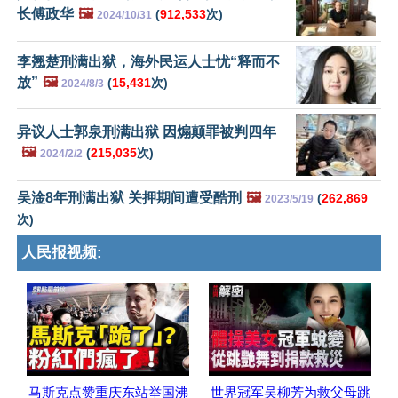
长傅政华
🖼️
(
912,533
次)
2024/10/31
李翘楚刑满出狱，海外民运人士忧“释而不
放”
🖼️
(
15,431
次)
2024/8/3
异议人士郭泉刑满出狱 因煽颠罪被判四年
🖼️
(
215,035
次)
2024/2/2
吴淦8年刑满出狱 关押期间遭受酷刑
🖼️
(
262,869
2023/5/19
次)
人民报视频:
马斯克点赞重庆东站举国沸
世界冠军吴柳芳为救父母跳