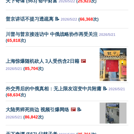
天下奇谭 (563) 命中财富
(
25,923
次)
2026/5/22
普京讲话不提习透疏离 📝
(
66,368
次)
2026/5/22
川普与普京接连访中 中俄战略协作再受关注
2026/5/21
(
65,818
次)
上海惊爆随机砍人 3人受伤含2日籍
🖼️
(
85,704
次)
2026/5/21
外交秀后的中俄真相：无上限友谊变中共附庸 📝
2026/5/21
(
68,634
次)
大陆男猝死街边 视频引爆网络
🖼️
📝
(
86,842
次)
2026/5/21