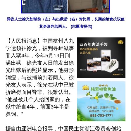
异议人士徐光如狱前（左）与出狱后（右）对比照，长期的绝食抗议使
其身形判若两人。 (志愿者提供)
【人民报消息】中国杭州八九
学运领袖徐光，被判寻衅滋事
罪入狱4年，今年5月19日刑
满出狱。徐光友人日前发出徐
光出狱后的照片显示，他身形
消瘦，与被捕前判若两人。徐
光友人表示，徐光在狱中已被
折磨得面目皆非、很难认出。
“他是被几个人抬回家的，在
狱中绝食4年，前面3年半是
鼻饲。”

据自由亚洲电台报导，中国民主党浙江委员会创始