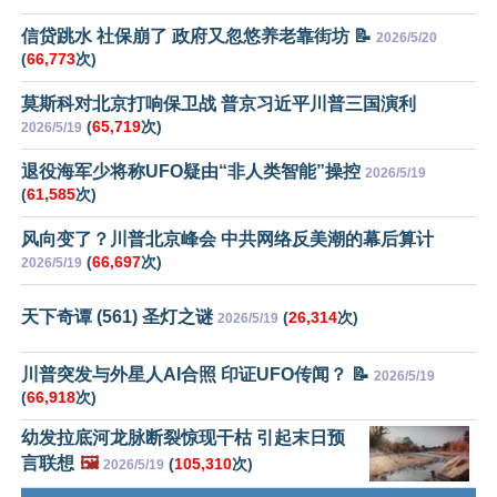
信贷跳水 社保崩了 政府又忽悠养老靠街坊 📝
2026/5/20
(
66,773
次)
莫斯科对北京打响保卫战 普京习近平川普三国演利
(
65,719
次)
2026/5/19
退役海军少将称UFO疑由“非人类智能”操控
2026/5/19
(
61,585
次)
风向变了？川普北京峰会 中共网络反美潮的幕后算计
(
66,697
次)
2026/5/19
天下奇谭 (561) 圣灯之谜
(
26,314
次)
2026/5/19
川普突发与外星人AI合照 印证UFO传闻？ 📝
2026/5/19
(
66,918
次)
幼发拉底河龙脉断裂惊现干枯 引起末日预
言联想
🖼️
(
105,310
次)
2026/5/19