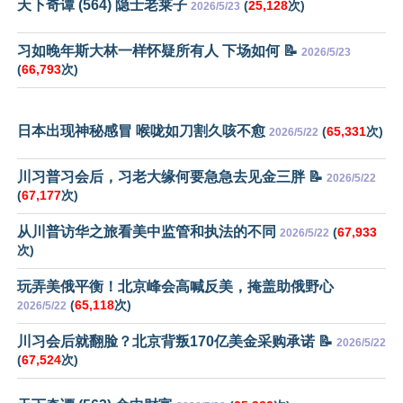
天下奇谭 (564) 隐士老莱子
(
25,128
次)
2026/5/23
习如晚年斯大林一样怀疑所有人 下场如何 📝
2026/5/23
(
66,793
次)
日本出现神秘感冒 喉咙如刀割久咳不愈
(
65,331
次)
2026/5/22
川习普习会后，习老大缘何要急急去见金三胖 📝
2026/5/22
(
67,177
次)
从川普访华之旅看美中监管和执法的不同
(
67,933
2026/5/22
次)
玩弄美俄平衡！北京峰会高喊反美，掩盖助俄野心
(
65,118
次)
2026/5/22
川习会后就翻脸？北京背叛170亿美金采购承诺 📝
2026/5/22
(
67,524
次)