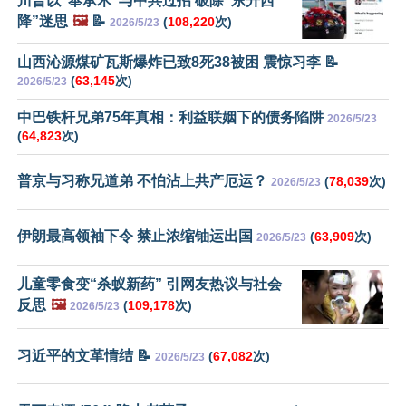
川普以“奉承术”与中共过招 破除“东升西
降”迷思
🖼️
📝
(
108,220
次)
2026/5/23
山西沁源煤矿瓦斯爆炸已致8死38被困 震惊习李 📝
(
63,145
次)
2026/5/23
中巴铁杆兄弟75年真相：利益联姻下的债务陷阱
2026/5/23
(
64,823
次)
普京与习称兄道弟 不怕沾上共产厄运？
(
78,039
次)
2026/5/23
伊朗最高领袖下令 禁止浓缩铀运出国
(
63,909
次)
2026/5/23
儿童零食变“杀蚁新药” 引网友热议与社会
反思
🖼️
(
109,178
次)
2026/5/23
习近平的文革情结 📝
(
67,082
次)
2026/5/23