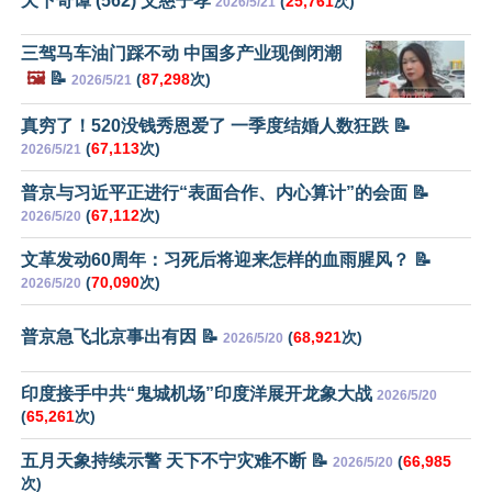
天下奇谭 (562) 父慈子孝
(
25,761
次)
2026/5/21
三驾马车油门踩不动 中国多产业现倒闭潮
🖼️
📝
(
87,298
次)
2026/5/21
真穷了！520没钱秀恩爱了 一季度结婚人数狂跌 📝
(
67,113
次)
2026/5/21
普京与习近平正进行“表面合作、内心算计”的会面 📝
(
67,112
次)
2026/5/20
文革发动60周年：习死后将迎来怎样的血雨腥风？ 📝
(
70,090
次)
2026/5/20
普京急飞北京事出有因 📝
(
68,921
次)
2026/5/20
印度接手中共“鬼城机场”印度洋展开龙象大战
2026/5/20
(
65,261
次)
五月天象持续示警 天下不宁灾难不断 📝
(
66,985
2026/5/20
次)