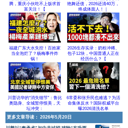
腾，重庆小伙吃不上饭求首
艳舞还债，2026还清40万，
富关注！【
终成体面人！｜
福建广东大水失控！百姓家
2026生存实录：奶粉冲稀、
当全泡烂了？杨梅事件炸
包子12块，中国普通人正在
锅！
经历什么？【
川普访华的“消失细节”：鲁比
6常委和张升民也难逃？为活
奥隐身、全城暂停恨美，天
命集体反水？国际权威平台
坛冲突：
曝2026清洗名单
更多文章导读：
2026年5月20日