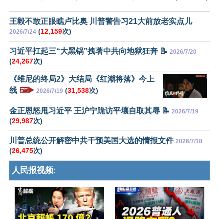
王毅不敢正眼瞧卢比奥 川普警告习21大前放老实点儿
(
12,159
次)
2026/7/24
习近平扛起三“大黑锅”拽著中共向地狱狂奔 📝
2026/7/20
(
24,267
次)
《维尼的终局2》大结局《红潮将落》今上
线
🖼️▶️
(
31,538
次)
2026/7/19
金正恩怒甩习近平 王沪宁跪访平壤自取其辱 📝
2026/7/19
(
29,987
次)
川普总统公开解密中共干预美国大选的情报文件
2026/7/18
(
26,475
次)
人民报视频: