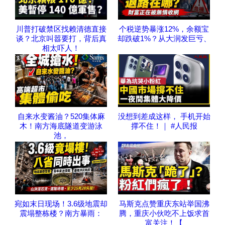
川普打破禁区找赖清德直接
个税逆势暴涨12%，余额宝
谈？北京叫嚣要打，背后真
却跌破1%？从大润发巨亏、
相太吓人！
自来水变酱油？520集体麻
没想到差成这样， 手机开始
木！南方海底隧道变游泳
撑不住！｜ #人民报
池，
宛如末日现场！3.6级地震却
马斯克点赞重庆东站举国沸
震塌整栋楼？南方暴雨：
腾，重庆小伙吃不上饭求首
富关注！【