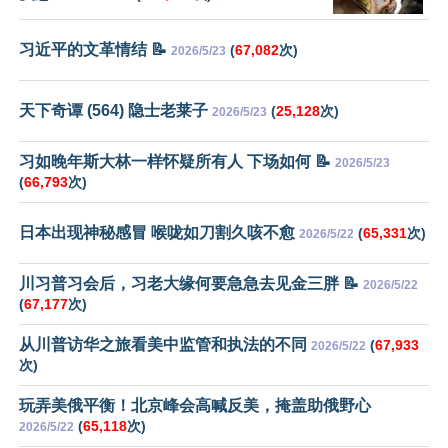
习近平的文革情结 📝
(
67,082
次)
2026/5/23
天下奇谭 (564) 隐士老莱子
(
25,128
次)
2026/5/23
习如晚年斯大林一样怀疑所有人 下场如何 📝
2026/5/23
(
66,793
次)
日本出现神秘感冒 喉咙如刀割久咳不愈
(
65,331
次)
2026/5/22
川习普习会后，习老大缘何要急急去见金三胖 📝
2026/5/22
(
67,177
次)
从川普访华之旅看美中监管和执法的不同
(
67,933
2026/5/22
次)
玩弄美俄平衡！北京峰会高喊反美，掩盖助俄野心
(
65,118
次)
2026/5/22