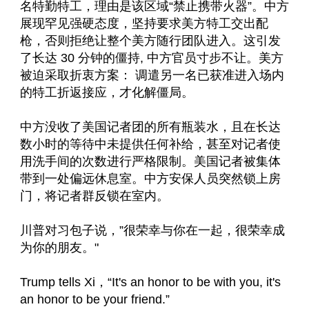
名特勤特工，理由是该区域“禁止携带火器”。中方
展现罕见强硬态度，坚持要求美方特工交出配
枪，否则拒绝让整个美方随行团队进入。这引发
了长达 30 分钟的僵持, 中方官员寸步不让。美方
被迫采取折衷方案： 调遣另一名已获准进入场内
的特工折返接应，才化解僵局。 
中方没收了美国记者团的所有瓶装水，且在长达
数小时的等待中未提供任何补给，甚至对记者使
用洗手间的次数进行严格限制。美国记者被集体
带到一处偏远休息室。中方安保人员突然锁上房
门，将记者群反锁在室内。
川普对习包子说，”很荣幸与你在一起，很荣幸成
为你的朋友。"
Trump tells Xi，“It's an honor to be with you, it's 
an honor to be your friend.”