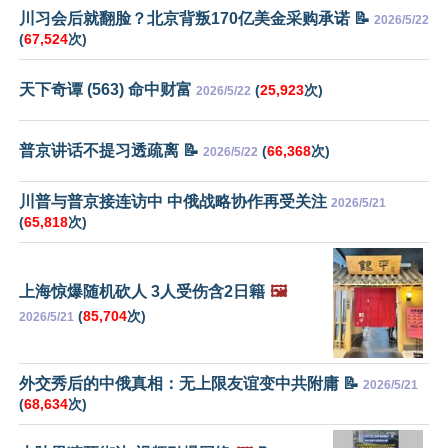
川习会后就翻脸？北京背叛170亿美金采购承诺 📝
2026/5/22
(
67,524
次)
天下奇谭 (563) 命中财富
(
25,923
次)
2026/5/22
普京讲话不提习透疏离 📝
(
66,368
次)
2026/5/22
川普与普京接连访中 中俄战略协作再受关注
2026/5/21
(
65,818
次)
上海惊爆随机砍人 3人受伤含2日籍
🖼️
(
85,704
次)
2026/5/21
外交秀后的中俄真相：无上限友谊变中共附庸 📝
2026/5/21
(
68,634
次)