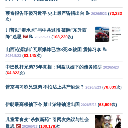
蔡奇报告吓傻习近平 史上最严昏招出台 📝
(
73,233
2026/5/23
次)
川普以“奉承术”与中共过招 破除“东升西
降”迷思
🖼️
📝
(
108,220
次)
2026/5/23
山西沁源煤矿瓦斯爆炸已致8死38被困 震惊习李 📝
(
63,145
次)
2026/5/23
中巴铁杆兄弟75年真相：利益联姻下的债务陷阱
2026/5/23
(
64,823
次)
普京与习称兄道弟 不怕沾上共产厄运？
(
78,039
次)
2026/5/23
伊朗最高领袖下令 禁止浓缩铀运出国
(
63,909
次)
2026/5/23
儿童零食变“杀蚁新药” 引网友热议与社会
反思
🖼️
(
109,178
次)
2026/5/23