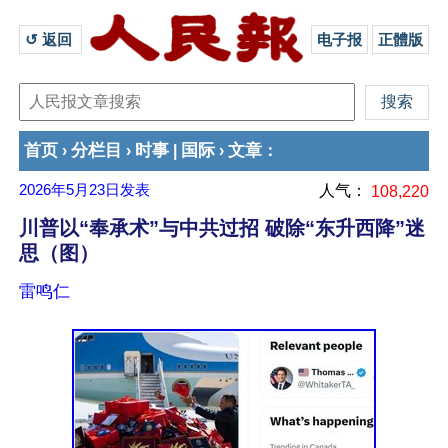
↺ 返回 
电子报
正體版
首页
分栏目
时事
国际
文章
›
›
|
›
：
2026年5月23日
发表
人气：
108,220
川普以“奉承术”与中共过招 破除“东升西降”迷
思（图）
雷鸣仁