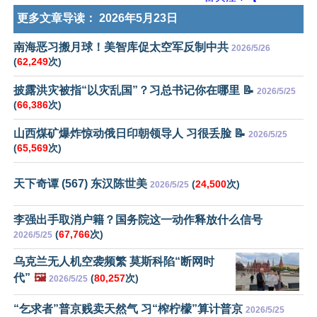
更多文章导读：
2026年5月23日
南海恶习搬月球！美智库促太空军反制中共
2026/5/26
(
62,249
次)
披露洪灾被指“以灾乱国”？习总书记你在哪里 📝
2026/5/25
(
66,386
次)
山西煤矿爆炸惊动俄日印朝领导人 习很丢脸 📝
2026/5/25
(
65,569
次)
天下奇谭 (567) 东汉陈世美
(
24,500
次)
2026/5/25
李强出手取消户籍？国务院这一动作释放什么信号
(
67,766
次)
2026/5/25
乌克兰无人机空袭频繁 莫斯科陷“断网时
代”
🖼️
(
80,257
次)
2026/5/25
“乞求者”普京贱卖天然气 习“榨柠檬”算计普京
2026/5/25