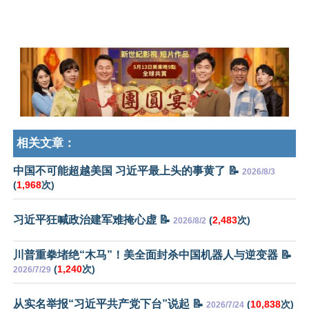
相关文章：
中国不可能超越美国 习近平最上头的事黄了 📝
2026/8/3
(
1,968
次)
习近平狂喊政治建军难掩心虚 📝
(
2,483
次)
2026/8/2
川普重拳堵绝“木马”！美全面封杀中国机器人与逆变器 📝
(
1,240
次)
2026/7/29
从实名举报“习近平共产党下台”说起 📝
(
10,838
次)
2026/7/24