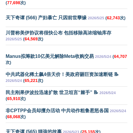
(
77,698
次)
天下奇谭 (566) 产妇暴亡 只因前世孽缘
(
62,743
次)
2026/5/25
川普称美伊协议将很快公布 包括移除高浓缩铀库存
(
64,569
次)
2026/5/25
Manus拟筹款10亿美元解除Meta收购交易
(
64,707
2026/5/24
次)
中共武器化稀土飙4倍天价！美政府砸巨资加速断链 📝
(
65,221
次)
2026/5/24
民主刚果伊波拉迅速扩散 世卫坦言“棘手” 📝
2026/5/24
(
65,910
次)
非CPTPP会员却擅办活动 中共动作粗鲁惹怒各国
2026/5/24
(
68,068
次)
天下奇谭 (565) 猫孩的故事
(
25,155
次)
2026/5/23