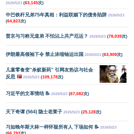
(
63,145
次)
2026/5/23
中巴铁杆兄弟75年真相：利益联姻下的债务陷阱
2026/5/23
(
64,823
次)
普京与习称兄道弟 不怕沾上共产厄运？
(
78,039
次)
2026/5/23
伊朗最高领袖下令 禁止浓缩铀运出国
(
63,909
次)
2026/5/23
儿童零食变“杀蚁新药” 引网友热议与社会
反思
🖼️
(
109,178
次)
2026/5/23
习近平的文革情结 📝
(
67,082
次)
2026/5/23
天下奇谭 (564) 隐士老莱子
(
25,128
次)
2026/5/23
习如晚年斯大林一样怀疑所有人 下场如何 📝
2026/5/23
(
66,793
次)