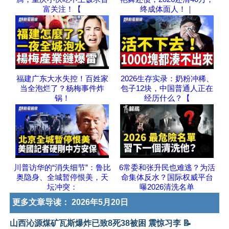
富关注！【
终成体面人！｜
福建广东大水失控！百姓家
2026生存实录：奶粉冲稀、
当全泡烂了？杨梅事件炸
包子12块，中国普通人正在
锅！
经历什么？【
川普访华的“消失细节”：鲁比
6常委和张升民也难逃？为活
奥隐身、全城暂停恨美，天
命集体反水？国际权威平台
坛冲突：
曝2026清洗名单
更多文章导读：
2026年5月20日
山西沁源煤矿瓦斯爆炸已致8死38被困 震惊习李 📝