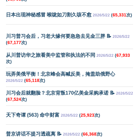
日本出现神秘感冒 喉咙如刀割久咳不愈
(
65,331
次)
2026/5/22
川习普习会后，习老大缘何要急急去见金三胖 📝
2026/5/22
(
67,177
次)
从川普访华之旅看美中监管和执法的不同
(
67,933
2026/5/22
次)
玩弄美俄平衡！北京峰会高喊反美，掩盖助俄野心
(
65,118
次)
2026/5/22
川习会后就翻脸？北京背叛170亿美金采购承诺 📝
2026/5/22
(
67,524
次)
天下奇谭 (563) 命中财富
(
25,923
次)
2026/5/22
普京讲话不提习透疏离 📝
(
66,368
次)
2026/5/22