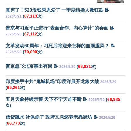
真穷了！520没钱秀恩爱了 一季度结婚人数狂跌 📝
(
67,113
次)
2026/5/21
普京与习近平正进行“表面合作、内心算计”的会面 📝
(
67,112
次)
2026/5/20
文革发动60周年：习死后将迎来怎样的血雨腥风？ 📝
(
70,090
次)
2026/5/20
普京急飞北京事出有因 📝
(
68,921
次)
2026/5/20
印度接手中共“鬼城机场”印度洋展开龙象大战
2026/5/20
(
65,261
次)
五月天象持续示警 天下不宁灾难不断 📝
(
66,985
2026/5/20
次)
信贷跳水 社保崩了 政府又忽悠养老靠街坊 📝
2026/5/20
(
66,773
次)