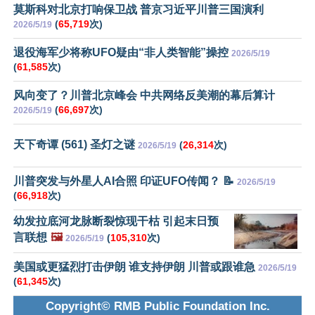
莫斯科对北京打响保卫战 普京习近平川普三国演利
(
65,719
次)
2026/5/19
退役海军少将称UFO疑由“非人类智能”操控
2026/5/19
(
61,585
次)
风向变了？川普北京峰会 中共网络反美潮的幕后算计
(
66,697
次)
2026/5/19
天下奇谭 (561) 圣灯之谜
(
26,314
次)
2026/5/19
川普突发与外星人AI合照 印证UFO传闻？ 📝
2026/5/19
(
66,918
次)
幼发拉底河龙脉断裂惊现干枯 引起末日预
言联想
🖼️
(
105,310
次)
2026/5/19
美国或更猛烈打击伊朗 谁支持伊朗 川普或跟谁急
2026/5/19
(
61,345
次)
Copyright© RMB Public Foundation Inc.