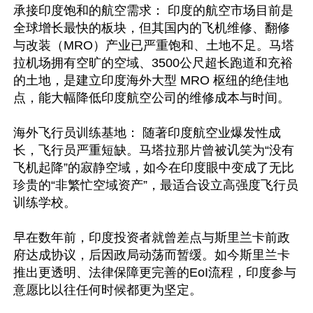
承接印度饱和的航空需求： 印度的航空市场目前是
全球增长最快的板块，但其国内的飞机维修、翻修
与改装（MRO）产业已严重饱和、土地不足。马塔
拉机场拥有空旷的空域、3500公尺超长跑道和充裕
的土地，是建立印度海外大型 MRO 枢纽的绝佳地
点，能大幅降低印度航空公司的维修成本与时间。 

海外飞行员训练基地： 随著印度航空业爆发性成
长，飞行员严重短缺。马塔拉那片曾被讥笑为“没有
飞机起降”的寂静空域，如今在印度眼中变成了无比
珍贵的“非繁忙空域资产”，最适合设立高强度飞行员
训练学校。

早在数年前，印度投资者就曾差点与斯里兰卡前政
府达成协议，后因政局动荡而暂缓。如今斯里兰卡
推出更透明、法律保障更完善的EoI流程，印度参与
意愿比以往任何时候都更为坚定。
