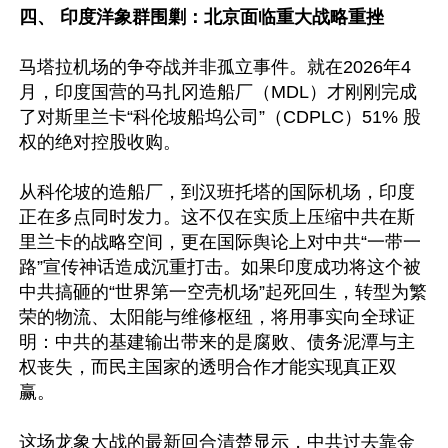
四、 印度洋象群围剿：北京面临重大战略重挫 
马塔拉机场的争夺战并非孤立事件。就在2026年4
月，印度国营的马扎冈造船厂（MDL）才刚刚完成
了对斯里兰卡“科伦坡船坞公司”（CDPLC）51% 股
权的绝对控股收购。 

从科伦坡的造船厂，到汉班托塔的国际机场，印度
正在多点同时发力。这不仅在实质上压缩中共在斯
里兰卡的战略空间，更在国际舆论上对中共“一带一
路”宣传神话造成沉重打击。如果印度成功将这个被
中共搞砸的“世界第一空壳机场”起死回生，转型为繁
荣的物流、太阳能与维修枢纽，将用事实向全球证
明：中共的基建输出带来的是腐败、债务泥潭与主
权丧失，而民主国家的透明合作才能实现真正双
赢。

这场龙象大战的最新回合清楚显示，中共过去靠金