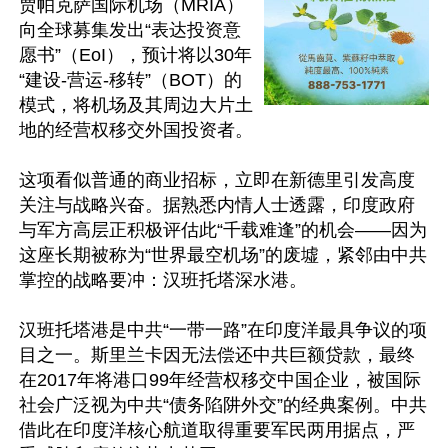
贾帕克萨国际机场（MRIA）
向全球募集发出“表达投资意
愿书”（EoI），预计将以30年
“建设-营运-移转”（BOT）的
模式，将机场及其周边大片土
地的经营权移交外国投资者。

这项看似普通的商业招标，立即在新德里引发高度
关注与战略兴奋。据熟悉内情人士透露，印度政府
与军方高层正积极评估此“千载难逢”的机会——因为
这座长期被称为“世界最空机场”的废墟，紧邻由中共
掌控的战略要冲：汉班托塔深水港。

汉班托塔港是中共“一带一路”在印度洋最具争议的项
目之一。斯里兰卡因无法偿还中共巨额贷款，最终
在2017年将港口99年经营权移交中国企业，被国际
社会广泛视为中共“债务陷阱外交”的经典案例。中共
借此在印度洋核心航道取得重要军民两用据点，严