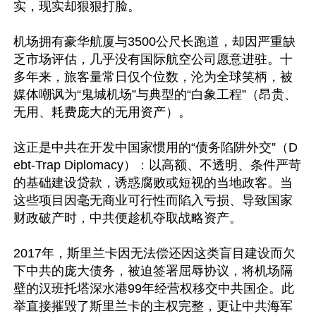
实，现实却狠狠打脸。

机场拥有豪华航厦与3500公尺长跑道，却因严重缺
乏市场评估，几乎没有国际航空公司愿意进驻。十
多年来，旅客量常日仅个位数，沦为全球笑柄，被
媒体嘲讽为“鬼城机场”与典型的“白象工程”（昂贵、
无用、耗费庞大的无用资产）。

这正是中共在开发中国家惯用的“债务陷阱外交”（D
ebt-Trap Diplomacy）：以高额、不透明、条件严苛
的基础建设贷款，诱惑腐败或短视的当地政客。当
这些项目因毫无商业可行性而陷入亏损、导致国家
财政破产时，中共便趁机夺取战略资产。

2017年，斯里兰卡因无法偿还因这类盲目建设而欠
下中共的庞大债务，被迫签署屈辱协议，将机场隔
壁的汉班托塔深水港99年经营权移交中共国企。此
举直接摧毁了斯里兰卡的主权完整，更让中共海军