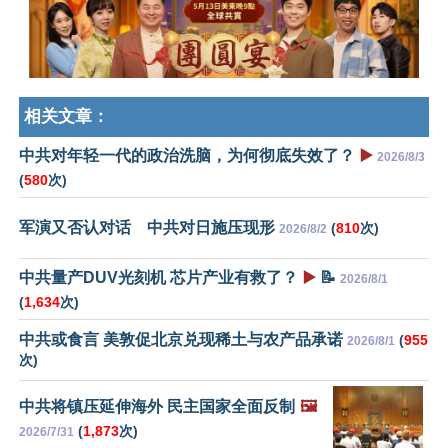
相关文章：
中共对年轻一代的政治洗脑，为何彻底失效了？
▶️
2026/8/3
(
580
次)
军演又否认对话 中共对日施压现形
(
810
次)
2026/8/2
中共量产DUV光刻机 芯片产业有救了？
▶️
📝
2026/8/1
(
1,634
次)
中共或食言 美敦促北京兑现稀土与农产品承诺
(
955
2026/8/1
次)
中共将镇压延伸海外 民主国家全面反制
🖼️
(
1,873
次)
2026/7/31