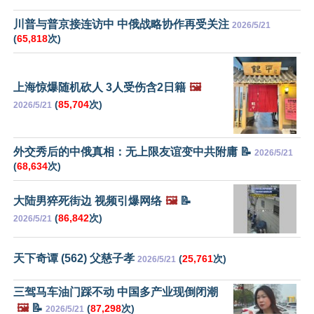
川普与普京接连访中 中俄战略协作再受关注
2026/5/21
(
65,818
次)
上海惊爆随机砍人 3人受伤含2日籍
🖼️
(
85,704
次)
2026/5/21
外交秀后的中俄真相：无上限友谊变中共附庸 📝
2026/5/21
(
68,634
次)
大陆男猝死街边 视频引爆网络
🖼️
📝
(
86,842
次)
2026/5/21
天下奇谭 (562) 父慈子孝
(
25,761
次)
2026/5/21
三驾马车油门踩不动 中国多产业现倒闭潮
🖼️
📝
(
87,298
次)
2026/5/21