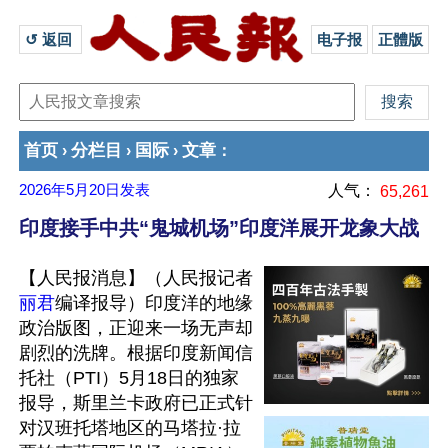
↺ 返回 
电子报
正體版
首页
分栏目
国际
文章
›
›
›
：
2026年5月20日
发表
人气：
65,261
印度接手中共“鬼城机场”印度洋展开龙象大战
【人民报消息】（人民报记者
丽君
编译报导）印度洋的地缘
政治版图，正迎来一场无声却
剧烈的洗牌。根据印度新闻信
托社（PTI）5月18日的独家
报导，斯里兰卡政府已正式针
对汉班托塔地区的马塔拉·拉