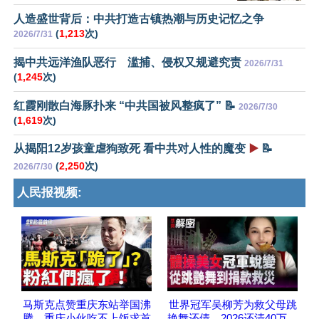
人造盛世背后：中共打造古镇热潮与历史记忆之争
(
1,213
次)
2026/7/31
揭中共远洋渔队恶行 滥捕、侵权又规避究责
2026/7/31
(
1,245
次)
红霞刚散白海豚扑来 “中共国被风整疯了” 📝
2026/7/30
(
1,619
次)
从揭阳12岁孩童虐狗致死 看中共对人性的魔变
▶️
📝
(
2,250
次)
2026/7/30
人民报视频:
马斯克点赞重庆东站举国沸
世界冠军吴柳芳为救父母跳
腾，重庆小伙吃不上饭求首
艳舞还债，2026还清40万，