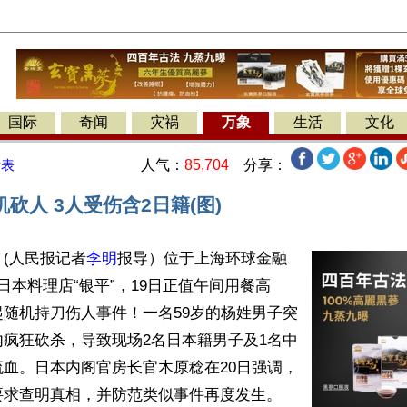
国际
奇闻
灾祸
万象
生活
文化
人气：
85,704
分享：
发表
砍人 3人受伤含2日籍(图)
(人民报记者
李明
报导）位于上海环球金融
日本料理店“银平”，19日正值午间用餐高
随机持刀伤人事件！一名59岁的杨姓男子突
疯狂砍杀，导致现场2名日本籍男子及1名中
血。日本内阁官房长官木原稔在20日强调，
求查明真相，并防范类似事件再度发生。
