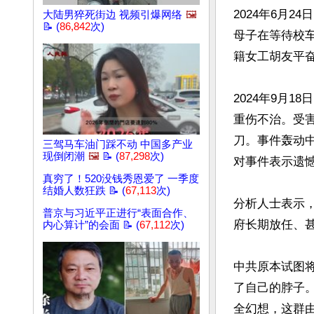
2024年6月
大陆男猝死街边 视频引爆网络
🖼️
📝 (
86,842
次)
母子在等待校
籍女工胡友平奋
2024年9月
重伤不治。受
刀。事件轰动
三驾马车油门踩不动 中国多产业
现倒闭潮
🖼️
📝 (
87,298
次)
对事件表示遗憾
真穷了！520没钱秀恩爱了 一季度
结婚人数狂跌 📝 (
67,113
次)
分析人士表示
普京与习近平正进行“表面合作、
府长期放任、甚
内心算计”的会面 📝 (
67,112
次)
中共原本试图
了自己的脖子
全幻想，这群