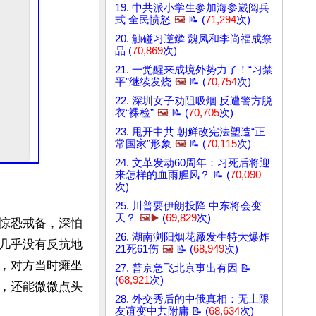
19. 中共派小学生参加海参崴阅兵
式 全民愤怒
🖼️
📝 (
71,294
次)
20. 触碰习逆鳞 魏凤和李尚福成祭
品 (
70,869
次)
21. 一觉醒来成境外势力了！“习禁
平”继续发烧
🖼️
📝 (
70,754
次)
22. 深圳女子劝阻吸烟 反遭警方脱
衣“裸检”
🖼️
📝 (
70,705
次)
23. 甩开中共 朝鲜改宪法塑造“正
常国家”形象
🖼️
📝 (
70,115
次)
24. 文革发动60周年：习死后将迎
来怎样的血雨腥风？ 📝 (
70,090
次)
25. 川普要伊朗投降 中东将会变
天？
🖼️▶️
(
69,829
次)
惊恐戒备，深怕
26. 湖南浏阳烟花厰发生特大爆炸
几乎没有反抗地
21死61伤
🖼️
📝 (
68,949
次)
，对方当时瘫坐
27. 普京急飞北京事出有因 📝
(
68,921
次)
，还能微微点头
28. 外交秀后的中俄真相：无上限
友谊变中共附庸 📝 (
68,634
次)