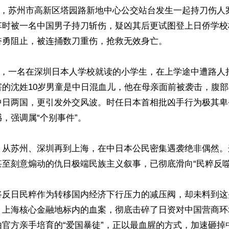
24日，苏州市高新区塔园路新地中心公交站台发生一起持刀伤
车时被一名中国男子持刀斩伤，疑凶其后更试图登上日侨学校
勇阻止，被连捅数刀重伤，抢救无效身亡。

18日，一名在深圳日本人学校就读的小学生，在上学途中遭路
害的沈姓10岁男童是中日混血儿，他在母亲面前被袭击，腹
中日两国，更引发外交风波。时任日本首相批凶手行为极其卑
，强调属“个别事件”。

，从苏州、深圳再到上海，在中日本公民密集遇袭绝非偶然。
至刻意煽动的仇日极端民族主义叙事，已彻底滑向“民粹反噬”
将反日民粹作为转移国内经济下行压力的减压阀，却未料到这
。上海核心金融地标内的血案，彻底击碎了日资对中国营商环
由官方亲手培育的“爱国暴徒”，正以最血腥的方式，加速砸掉