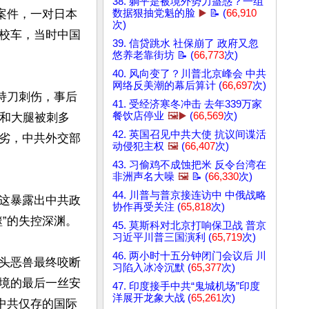
38. 躺平是被境外势力蛊惑？一组
人案件，一对日本
数据狠抽党魁的脸
▶️
📝 (
66,910
次)
校车，当时中国
39. 信贷跳水 社保崩了 政府又忽
悠养老靠街坊 📝 (
66,773
次)
40. 风向变了？川普北京峰会 中共
网络反美潮的幕后算计 (
66,697
次)
人持刀刺伤，事后
41. 受经济寒冬冲击 去年339万家
餐饮店停业
🖼️▶️
(
66,569
次)
部和大腿被刺多
42. 英国召见中共大使 抗议间谍活
劣，中共外交部
动侵犯主权
🖼️
(
66,407
次)
43. 习偷鸡不成蚀把米 反令台湾在
非洲声名大噪
🖼️
📝 (
66,330
次)
44. 川普与普京接连访中 中俄战略
这暴露出中共政
协作再受关注 (
65,818
次)
的失控深渊。

45. 莫斯科对北京打响保卫战 普京
习近平川普三国演利 (
65,719
次)
46. 两小时十五分钟闭门会议后 川
头恶兽最终咬断
习陷入冰冷沉默 (
65,377
次)
境的最后一丝安
47. 印度接手中共“鬼城机场”印度
洋展开龙象大战 (
65,261
次)
中共仅存的国际