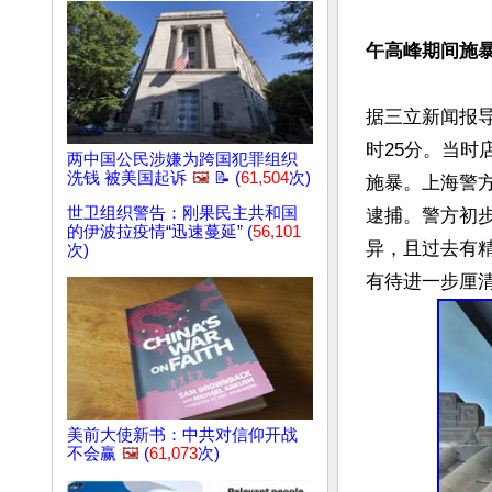
午高峰期间施
据三立新闻报导
时25分。当时
两中国公民涉嫌为跨国犯罪组织
洗钱 被美国起诉
🖼️
📝 (
61,504
次)
施暴。上海警
世卫组织警告：刚果民主共和国
逮捕。警方初
的伊波拉疫情“迅速蔓延” (
56,101
异，且过去有
次)
美前大使新书：中共对信仰开战
不会赢
🖼️
(
61,073
次)