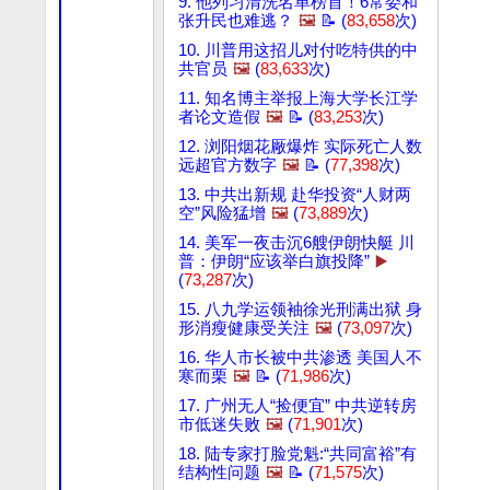
9. 他列习清洗名单榜首！6常委和
张升民也难逃？
🖼️
📝 (
83,658
次)
10. 川普用这招儿对付吃特供的中
共官员
🖼️
(
83,633
次)
11. 知名博主举报上海大学长江学
者论文造假
🖼️
📝 (
83,253
次)
12. 浏阳烟花厰爆炸 实际死亡人数
远超官方数字
🖼️
📝 (
77,398
次)
13. 中共出新规 赴华投资“人财两
空”风险猛增
🖼️
(
73,889
次)
14. 美军一夜击沉6艘伊朗快艇 川
普：伊朗“应该举白旗投降”
▶️
(
73,287
次)
15. 八九学运领袖徐光刑满出狱 身
形消瘦健康受关注
🖼️
(
73,097
次)
16. 华人市长被中共渗透 美国人不
寒而栗
🖼️
📝 (
71,986
次)
17. 广州无人“捡便宜” 中共逆转房
市低迷失败
🖼️
(
71,901
次)
18. 陆专家打脸党魁:“共同富裕”有
结构性问题
🖼️
📝 (
71,575
次)