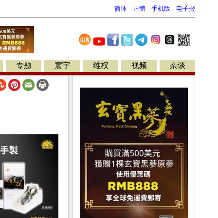
简体
-
正體
-
手机版
-
电子报
专题
寰宇
维权
视频
杂谈