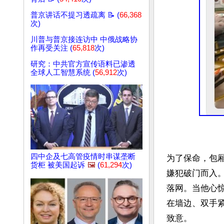
普京讲话不提习透疏离 📝 (
66,368
次)
川普与普京接连访中 中俄战略协
作再受关注 (
65,818
次)
研究：中共官方宣传语料已渗透
全球人工智慧系统 (
56,912
次)
四中企及七高管疫情时串谋垄断
为了保命，包
货柜 被美国起诉
🖼️
(
61,294
次)
嫌犯破门而入
落网。当他心
在墙边、双手
致意。
