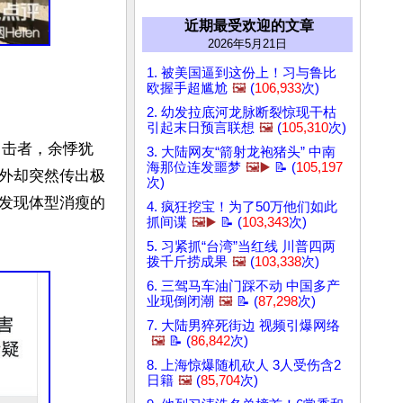
近期最受欢迎的文章
2026年5月21日
1. 被美国逼到这份上！习与鲁比
欧握手超尴尬
🖼️
(
106,933
次)
2. 幼发拉底河龙脉断裂惊现干枯
引起末日预言联想
🖼️
(
105,310
次)
目击者，余悸犹
3. 大陆网友“箭射龙袍猪头” 中南
海那位连发噩梦
🖼️▶️
📝 (
105,197
外却突然传出极
次)
发现体型消瘦的
4. 疯狂挖宝！为了50万他们如此
抓间谍
🖼️▶️
📝 (
103,343
次)
5. 习紧抓“台湾”当红线 川普四两
拨千斤捞成果
🖼️
(
103,338
次)
6. 三驾马车油门踩不动 中国多产
业现倒闭潮
🖼️
📝 (
87,298
次)
7. 大陆男猝死街边 视频引爆网络
🖼️
📝 (
86,842
次)
8. 上海惊爆随机砍人 3人受伤含2
日籍
🖼️
(
85,704
次)