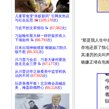
儿童零食变“杀蚁新药” 引网友热议
与社会反思
🖼️
(
109,178
次)
习近平的文革情结 📝 (
67,082
次)
习如晚年斯大林一样怀疑所有人
下场如何 📝 (
66,793
次)
“那是我人生中
存地还原了惊
日本出现神秘感冒 喉咙如刀割久
咳不愈 (
65,331
次)
其凄厉的尖叫
川习普习会后，习老大缘何要急
杨嫌正堵在包厢
急去见金三胖 📝 (
67,177
次)
从川普访华之旅看美中监管和执
法的不同 (
67,933
次)
玩弄美俄平衡！北京峰会高喊反
美，掩盖助俄野心 (
65,118
次)