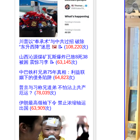
川普以“奉承术”与中共过招 破除
“东升西降”迷思
🖼️
📝 (
108,220
次)
山西沁源煤矿瓦斯爆炸已致8死38
被困 震惊习李 📝 (
63,145
次)
中巴铁杆兄弟75年真相：利益联
姻下的债务陷阱 (
64,823
次)
普京与习称兄道弟 不怕沾上共产
厄运？ (
78,039
次)
伊朗最高领袖下令 禁止浓缩铀运
出国 (
63,909
次)