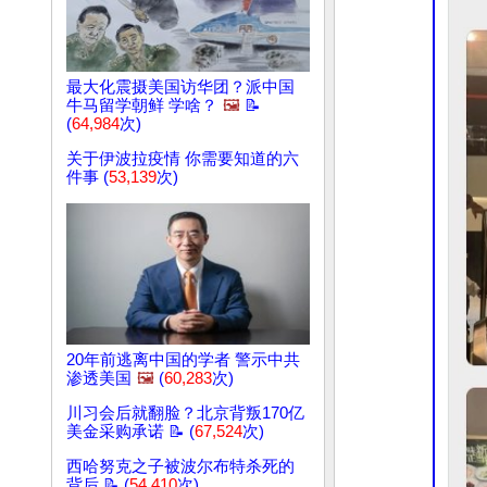
最大化震摄美国访华团？派中国
牛马留学朝鲜 学啥？
🖼️
📝
(
64,984
次)
关于伊波拉疫情 你需要知道的六
件事 (
53,139
次)
20年前逃离中国的学者 警示中共
渗透美国
🖼️
(
60,283
次)
川习会后就翻脸？北京背叛170亿
美金采购承诺 📝 (
67,524
次)
西哈努克之子被波尔布特杀死的
背后 📝 (
54,410
次)