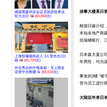
涉事大楼系日
德国黑森州议会议员祝贺世界法
轮大法日
🖼️
(
60,868
次)
根据日媒介绍
本知名地产商森大
括瑞穗银行、三
日本森大厦公司
上海惊爆随机砍人 3人受伤含2日
籍
🖼️
(
85,704
次)
年男性，均为
外交秀后的中俄真相：无上限友
谊变中共附庸 📝 (
68,634
次)
事发的3楼 “
管与员工进行商
大陆近年来日