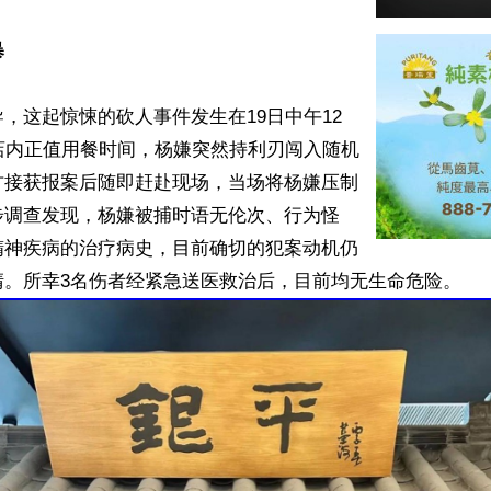
暴
，这起惊悚的砍人事件发生在19日中午12
店内正值用餐时间，杨嫌突然持利刃闯入随机
方接获报案后随即赶赴现场，当场将杨嫌压制
步调查发现，杨嫌被捕时语无伦次、行为怪
精神疾病的治疗病史，目前确切的犯案动机仍