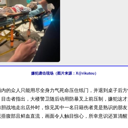
嫌犯袭击现场（图片来源：X@rikutou）
厢内的众人只能用尽全身力气死命压住纸门，并退到桌子后方
。目击者指出，大楼警卫随后动用防暴叉上前压制，嫌犯这才
惊胆战地走出店外时，惊见其中一名日籍伤者竟是熟识的朋友
紧捂腹部且鲜血直流，画面令人触目惊心，所幸意识还算清醒