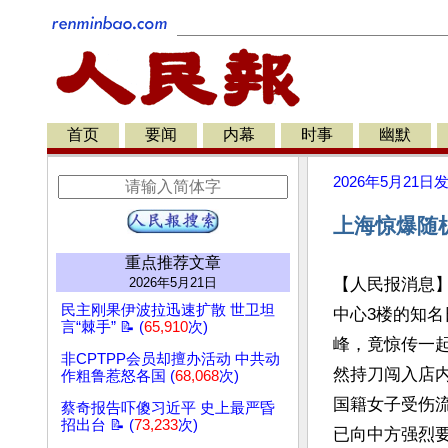
首页
要闻
内幕
时事
幽默
2026年5月21日
上海惊爆随机
重点推荐文章
2026年5月21日
【人民报消息】
民主刚果伊波拉迅速扩散 世卫坦
中心3楼的知名
言“棘手” 📝 (
65,910
次)
峰，竟惊传一起
非CPTPP会员却擅办活动 中共动
然持刀闯入店内
作粗鲁惹怒各国 (
68,068
次)
国籍女子受伤流
蔡奇报告吓傻习近平 史上最严昏
招出台 📝 (
73,233
次)
已向中方强烈要