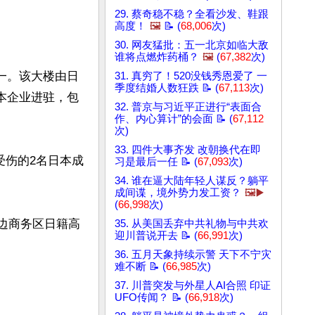
29. 蔡奇稳不稳？全看沙发、鞋跟
高度！
🖼️
📝 (
68,006
次)
30. 网友猛批：五一北京如临大敌
谁将点燃炸药桶？
🖼️
(
67,382
次)
一。该大楼由日
31. 真穷了！520没钱秀恩爱了 一
季度结婚人数狂跌 📝 (
67,113
次)
日本企业进驻，包
32. 普京与习近平正进行“表面合
作、内心算计”的会面 📝 (
67,112
次)
33. 四件大事齐发 改朝换代在即
受伤的2名日本成
习是最后一任 📝 (
67,093
次)
34. 谁在逼大陆年轻人谋反？躺平
成间谍，境外势力发工资？
🖼️▶️
(
66,998
次)
周边商务区日籍高
35. 从美国丢弃中共礼物与中共欢
迎川普说开去 📝 (
66,991
次)
36. 五月天象持续示警 天下不宁灾
难不断 📝 (
66,985
次)
37. 川普突发与外星人AI合照 印证
UFO传闻？ 📝 (
66,918
次)