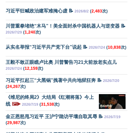
习近平狂喊政治建军难掩心虚 📝
(
2,483
次)
2026/8/2
川普重拳堵绝“木马”！美全面封杀中国机器人与逆变器 📝
(
1,240
次)
2026/7/29
从实名举报“习近平共产党下台”说起 📝
(
10,838
次)
2026/7/24
王毅不敢正眼瞧卢比奥 川普警告习21大前放老实点儿
(
12,159
次)
2026/7/24
习近平扛起三“大黑锅”拽著中共向地狱狂奔 📝
2026/7/20
(
24,267
次)
《维尼的终局2》大结局《红潮将落》今上
线
🖼️▶️
(
31,538
次)
2026/7/19
金正恩怒甩习近平 王沪宁跪访平壤自取其辱 📝
2026/7/19
(
29,987
次)