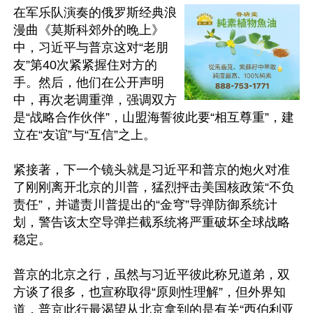
在军乐队演奏的俄罗斯经典浪
漫曲《莫斯科郊外的晚上》
中，习近平与普京这对“老朋
友”第40次紧紧握住对方的
手。然后，他们在公开声明
中，再次老调重弹，强调双方
是“战略合作伙伴”，山盟海誓彼此要“相互尊重”，建
立在“友谊”与“互信”之上。

紧接著，下一个镜头就是习近平和普京的炮火对准
了刚刚离开北京的川普，猛烈抨击美国核政策“不负
责任”，并谴责川普提出的“金穹”导弹防御系统计
划，警告该太空导弹拦截系统将严重破坏全球战略
稳定。

普京的北京之行，虽然与习近平彼此称兄道弟，双
方谈了很多，也宣称取得“原则性理解”，但外界知
道，普京此行最渴望从北京拿到的是有关“西伯利亚