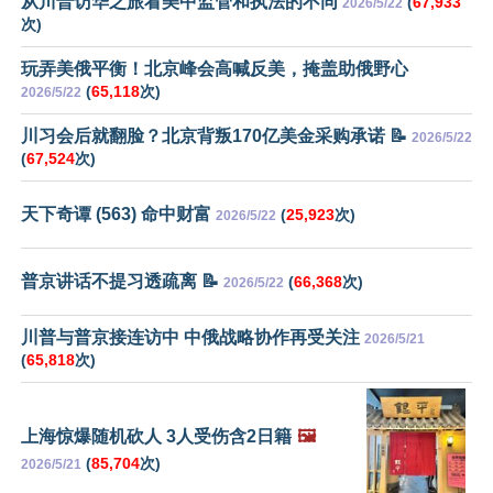
从川普访华之旅看美中监管和执法的不同
(
67,933
2026/5/22
次)
玩弄美俄平衡！北京峰会高喊反美，掩盖助俄野心
(
65,118
次)
2026/5/22
川习会后就翻脸？北京背叛170亿美金采购承诺 📝
2026/5/22
(
67,524
次)
天下奇谭 (563) 命中财富
(
25,923
次)
2026/5/22
普京讲话不提习透疏离 📝
(
66,368
次)
2026/5/22
川普与普京接连访中 中俄战略协作再受关注
2026/5/21
(
65,818
次)
上海惊爆随机砍人 3人受伤含2日籍
🖼️
(
85,704
次)
2026/5/21