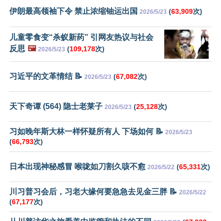
伊朗最高领袖下令 禁止浓缩铀运出国
(
63,909
次)
2026/5/23
儿童零食变“杀蚁新药” 引网友热议与社会
反思
🖼️
(
109,178
次)
2026/5/23
习近平的文革情结 📝
(
67,082
次)
2026/5/23
天下奇谭 (564) 隐士老莱子
(
25,128
次)
2026/5/23
习如晚年斯大林一样怀疑所有人 下场如何 📝
2026/5/23
(
66,793
次)
日本出现神秘感冒 喉咙如刀割久咳不愈
(
65,331
次)
2026/5/22
川习普习会后，习老大缘何要急急去见金三胖 📝
2026/5/22
(
67,177
次)