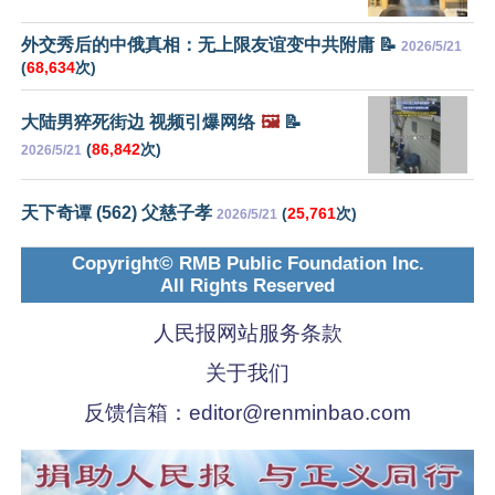
外交秀后的中俄真相：无上限友谊变中共附庸 📝
2026/5/21
(
68,634
次)
大陆男猝死街边 视频引爆网络
🖼️
📝
(
86,842
次)
2026/5/21
天下奇谭 (562) 父慈子孝
(
25,761
次)
2026/5/21
Copyright© RMB Public Foundation Inc.
All Rights Reserved
人民报网站服务条款
关于我们
反馈信箱：
editor@renminbao.com