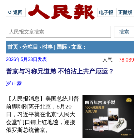
↺ 返回 
电子报
正體版
首页
分栏目
时事
国际
文章
›
›
|
›
：
2026年5月23日
发表
人气：
78,039
普京与习称兄道弟 不怕沾上共产厄运？
罗正豪
【人民报消息】美国总统川普
前脚刚刚离开北京，5月20
日，习近平就在北京“人民大
会堂”门口铺上红地毯，迎接
俄罗斯总统普京。
