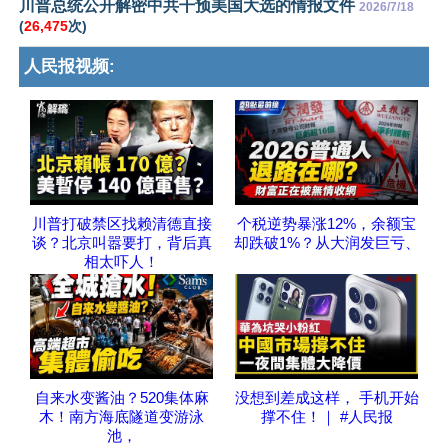
川普总统公开解密中共干预美国大选的情报文件
2026/7/18
(
26,475
次)
人民报视频:
川普打破禁区找赖清德直接
个税逆势暴涨12%，余额宝
谈？北京叫嚣要打，背后真
却跌破1%？从大润发巨亏、
相太吓人！
自来水变酱油？520集体麻
没想到差成这样， 手机开始
木！南方海底隧道变游泳
撑不住！｜ #人民报
池，