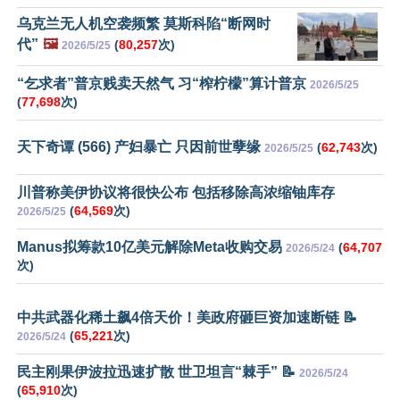
乌克兰无人机空袭频繁 莫斯科陷“断网时
代”
🖼️
(
80,257
次)
2026/5/25
“乞求者”普京贱卖天然气 习“榨柠檬”算计普京
2026/5/25
(
77,698
次)
天下奇谭 (566) 产妇暴亡 只因前世孽缘
(
62,743
次)
2026/5/25
川普称美伊协议将很快公布 包括移除高浓缩铀库存
(
64,569
次)
2026/5/25
Manus拟筹款10亿美元解除Meta收购交易
(
64,707
2026/5/24
次)
中共武器化稀土飙4倍天价！美政府砸巨资加速断链 📝
(
65,221
次)
2026/5/24
民主刚果伊波拉迅速扩散 世卫坦言“棘手” 📝
2026/5/24
(
65,910
次)