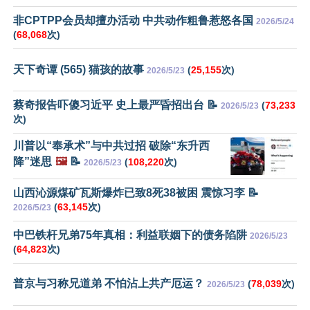
非CPTPP会员却擅办活动 中共动作粗鲁惹怒各国
2026/5/24
(
68,068
次)
天下奇谭 (565) 猫孩的故事
(
25,155
次)
2026/5/23
蔡奇报告吓傻习近平 史上最严昏招出台 📝
(
73,233
2026/5/23
次)
川普以“奉承术”与中共过招 破除“东升西
降”迷思
🖼️
📝
(
108,220
次)
2026/5/23
山西沁源煤矿瓦斯爆炸已致8死38被困 震惊习李 📝
(
63,145
次)
2026/5/23
中巴铁杆兄弟75年真相：利益联姻下的债务陷阱
2026/5/23
(
64,823
次)
普京与习称兄道弟 不怕沾上共产厄运？
(
78,039
次)
2026/5/23