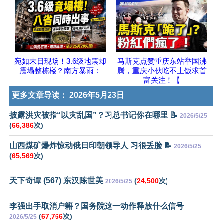
宛如末日现场！3.6级地震却
马斯克点赞重庆东站举国沸
震塌整栋楼？南方暴雨：
腾，重庆小伙吃不上饭求首
富关注！【
更多文章导读：
2026年5月23日
披露洪灾被指“以灾乱国”？习总书记你在哪里 📝
2026/5/25
(
66,386
次)
山西煤矿爆炸惊动俄日印朝领导人 习很丢脸 📝
2026/5/25
(
65,569
次)
天下奇谭 (567) 东汉陈世美
(
24,500
次)
2026/5/25
李强出手取消户籍？国务院这一动作释放什么信号
(
67,766
次)
2026/5/25