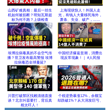
山西矿难真相：最后一丝生
上海现状惊人！外国人走
机如何被掐断？明知瓦斯超
光，有钱人大量移民海外，
标为何不跑？上级检查
萧条、失业、破产，……
埃博拉病毒真的不会空气传
中国经济爆返贫潮，消费出
播？世卫发布最高警报 埃博
现反常现象！｜ #人民报
拉病毒恐全球蔓延?
川普打破禁区找赖清德直接
个税逆势暴涨12%，余额宝
谈？北京叫嚣要打，背后真
却跌破1%？从大润发巨亏、
相太吓人！