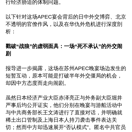
行经济胁迫的体制问题。

以下针对这场APEC宴会背后的日中外交博弈、北京
不透明的官僚作风，以及在华仇外危机进行深度剖
析：

戳破“战狼”的虚弱面具：一场“死不承认”的外交闹
剧
报导进一步揭露，这场在苏州APEC晚宴场边发生的
短暂互动，原本可能是打破半年外交僵局的机会，
却因中方态度而走向闹剧。

虽然日本经济产业大臣赤泽亮正与外务副大臣堀井
严事后均公开证实，他们分别在晚宴与游船活动中
与中共商务部长王文涛进行了直接对话，并明确就
稀土出口管制及上海日本人持刀袭击事件表达关
切；然而中方却迅速展开“否认模式”。匿名中共官员