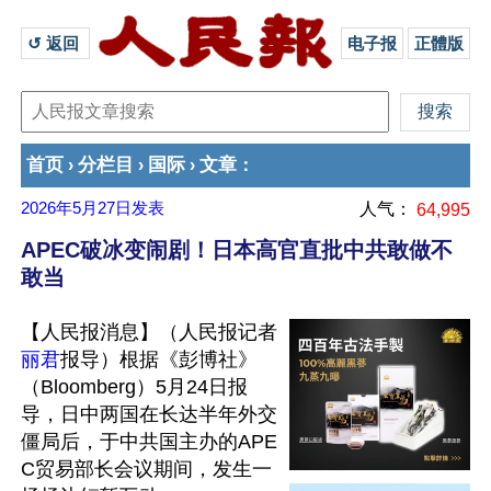
↺ 返回 
电子报
正體版
首页
分栏目
国际
文章
›
›
›
：
2026年5月27日
发表
人气：
64,995
APEC破冰变闹剧！日本高官直批中共敢做不
敢当
【人民报消息】（人民报记者
丽君
报导）根据《彭博社》
（Bloomberg）5月24日报
导，日中两国在长达半年外交
僵局后，于中共国主办的APE
C贸易部长会议期间，发生一