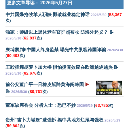
更多文章导读：
2026年5月27日
中共国爆抢牧羊人职缺 戳破就业稳定神话
(
58,367
2026/5/30
次)
独家：师级以上退休老军官护照被收 防海外起义？ 📝
(
62,837
次)
2026/5/30
柬埔寨判6中国人终身监禁 曝光中共纵容跨国诈骗
2026/5/30
(
60,403
次)
王毅挥舞胡萝卜加大棒 惧怕捷克效应在欧洲越烧越热 📝
(
62,676
次)
2026/5/30
前公安董广平一只橡皮艇跨黄海闯韩国
▶️
📝
(
80,761
次)
2026/5/30
董军缺席香会 分析人士：恐已不妙
(
63,785
次)
2026/5/29
贵州“吉卜力城堡”遭强拆 揭中共地方烂尾与强权
2026/5/29
(
59,802
次)