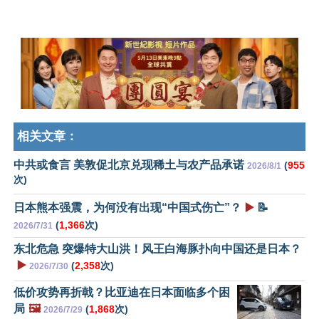
相关文章：
中共或食言 美敦促北京兑现稀土与农产品承诺
(
955
2026/8/1
次)
日本熊本强震，为何没有出现“中国式伤亡”？
▶️
📝
(
1,366
次)
2026/7/31
东北危急 突爆特大山洪！风王白海豚扑向中国还是日本？
▶️
(
2,358
次)
2026/7/30
低价攻势再折戟？比亚迪在日本面临多个困
局
🖼️
(
1,868
次)
2026/7/29