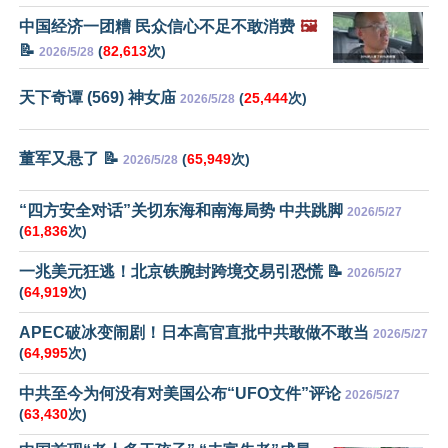
中国经济一团糟 民众信心不足不敢消费
🖼️
📝
(
82,613
次)
2026/5/28
天下奇谭 (569) 神女庙
(
25,444
次)
2026/5/28
董军又悬了 📝
(
65,949
次)
2026/5/28
“四方安全对话”关切东海和南海局势 中共跳脚
2026/5/27
(
61,836
次)
一兆美元狂逃！北京铁腕封跨境交易引恐慌 📝
2026/5/27
(
64,919
次)
APEC破冰变闹剧！日本高官直批中共敢做不敢当
2026/5/27
(
64,995
次)
中共至今为何没有对美国公布“UFO文件”评论
2026/5/27
(
63,430
次)