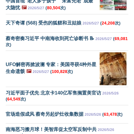
中国首现“老人多于孩子” “未富先老”成最
大隐忧
🖼️
(
80,504
次)
2026/5/27
天下奇谭 (568) 受伤的狐貍和丑姑娘
(
24,208
次)
2026/5/27
蔡奇密奏习近平 中南海收到死亡诊断书 📝
(
69,081
2026/5/27
次)
UFO解密再掀波澜 专家：美国寻获4种外星
生命遗骸
🖼️
(
100,828
次)
2026/5/27
习近平面子优先 北京卡140亿军售搁置美官访
2026/5/26
(
64,549
次)
官场造假成风 蔡奇另起炉灶收集数据
(
63,478
次)
2026/5/26
南海恶习搬月球！美智库促太空军反制中共
2026/5/26