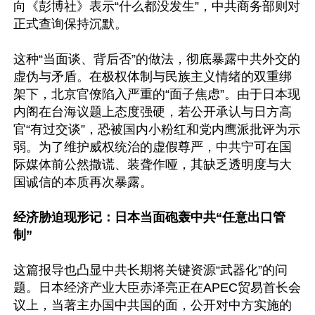
向《彭博社》表示“什么都没发生”，中共商务部则对
正式查询保持沉默。

这种“当面谈、背后否”的做法，彻底暴露中共外交的
虚伪与矛盾。在极权体制与民族主义情绪的双重绑
架下，北京官僚陷入严重的“面子焦虑”。由于日本现
内阁在台海议题上态度强硬，若公开承认与日方高
官“有过交谈”，恐被国内小粉红和党内鹰派批评为示
弱。为了维护威权统治的虚假尊严，中共宁可在国
际媒体前公然撒谎、装聋作哑，其缺乏透明度与大
国诚信的本质再次暴露。

经济胁迫现形记：日本当面砲轰中共“任意出口管
制”
这篇报导也凸显中共长期将关键资源“武器化”的问
题。日本经济产业大臣赤泽亮正在APEC贸易首长会
议上，当著主办国中共国的面，公开对中方实施的