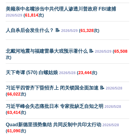
美籍亲中名嘴涉当中共代理人渗透川普政府 FBI逮捕
(
61,814
次)
2026/5/29
人自杀后会发生什么？ 📝
(
61,328
次)
2026/5/29
北戴河地震与福建雷暴大戏预示著什么 📝
(
65,508
2026/5/29
次)
天下奇谭 (570) 白螺姑娘
(
23,444
次)
2026/5/28
习近平四管齐下昏招齐上 闭关锁国全面加速 📝
2026/5/28
(
66,022
次)
习近平峰会失态痛批日本 专家批缺乏自知之明
2026/5/28
(
63,414
次)
Quad新德里强势集结 共同反制中共印太行动
2026/5/28
(
61,090
次)