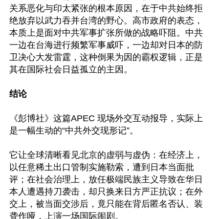
关系恶化与印太紧张的根本原因，在于中共始终拒
绝放弃以武力吞并台湾的野心。高市政府的表态，
本质上是面对中共军事扩张所做的战略吓阻。中共
一边在台海进行频繁军事威吓，一边却对日本的防
卫决心大发雷霆，这种倒果为因的霸权逻辑，正是
其在国际社会日益孤立的主因。

结论
《彭博社》这篇APEC 现场外交互动报导，实际上
是一幅生动的“中共外交现形记”。

它让全球清晰看见北京的虚弱与虚伪：在经济上，
以任意稀土出口管制实施勒索，遭到日本当面批
评；在社会治理上，放任极端民族主义导致在华日
本人遭遇持刀袭击，却只换来日方严正抗议；在外
交上，被当面交涉后，竟只能在背后匿名否认、装
聋作哑，上演一场国际闹剧。
