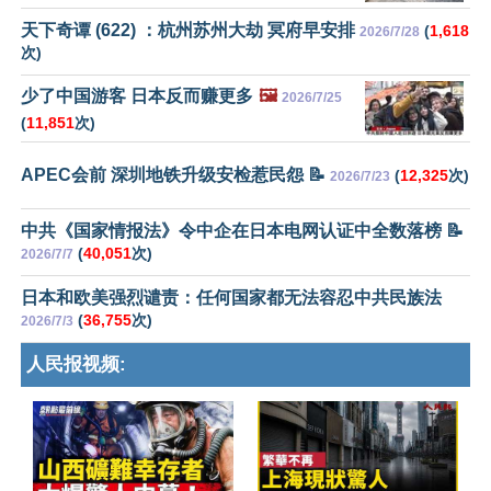
天下奇谭 (622) ：杭州苏州大劫 冥府早安排
(
1,618
2026/7/28
次)
少了中国游客 日本反而赚更多
🖼️
2026/7/25
(
11,851
次)
APEC会前 深圳地铁升级安检惹民怨 📝
(
12,325
次)
2026/7/23
中共《国家情报法》令中企在日本电网认证中全数落榜 📝
(
40,051
次)
2026/7/7
日本和欧美强烈谴责：任何国家都无法容忍中共民族法
(
36,755
次)
2026/7/3
人民报视频: