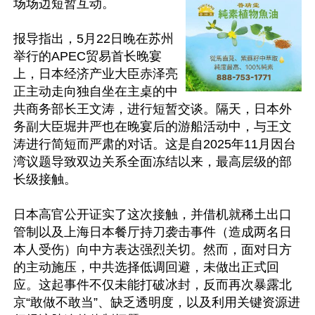
场场边短暂互动。

报导指出，5月22日晚在苏州
举行的APEC贸易首长晚宴
上，日本经济产业大臣赤泽亮
正主动走向独自坐在主桌的中
共商务部长王文涛，进行短暂交谈。隔天，日本外
务副大臣堀井严也在晚宴后的游船活动中，与王文
涛进行简短而严肃的对话。这是自2025年11月因台
湾议题导致双边关系全面冻结以来，最高层级的部
长级接触。

日本高官公开证实了这次接触，并借机就稀土出口
管制以及上海日本餐厅持刀袭击事件（造成两名日
本人受伤）向中方表达强烈关切。然而，面对日方
的主动施压，中共选择低调回避，未做出正式回
应。这起事件不仅未能打破冰封，反而再次暴露北
京“敢做不敢当”、缺乏透明度，以及利用关键资源进