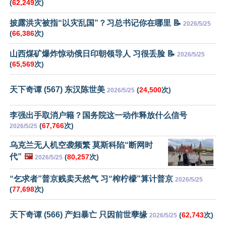
(
62,249
次)
披露洪灾被指“以灾乱国”？习总书记你在哪里 📝
2026/5/25
(
66,386
次)
山西煤矿爆炸惊动俄日印朝领导人 习很丢脸 📝
2026/5/25
(
65,569
次)
天下奇谭 (567) 东汉陈世美
(
24,500
次)
2026/5/25
李强出手取消户籍？国务院这一动作释放什么信号
(
67,766
次)
2026/5/25
乌克兰无人机空袭频繁 莫斯科陷“断网时
代”
🖼️
(
80,257
次)
2026/5/25
“乞求者”普京贱卖天然气 习“榨柠檬”算计普京
2026/5/25
(
77,698
次)
天下奇谭 (566) 产妇暴亡 只因前世孽缘
(
62,743
次)
2026/5/25