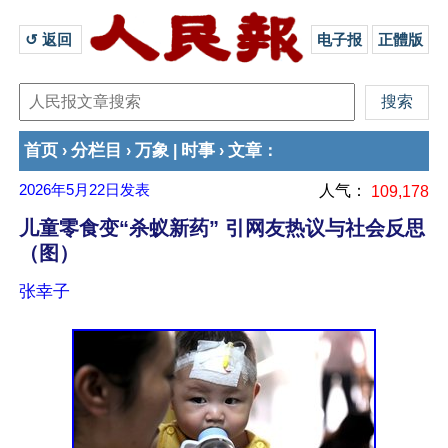
↺ 返回 
电子报
正體版
首页
分栏目
万象
时事
文章
›
›
|
›
：
2026年5月22日
发表
人气：
109,178
儿童零食变“杀蚁新药” 引网友热议与社会反思
（图）
张幸子