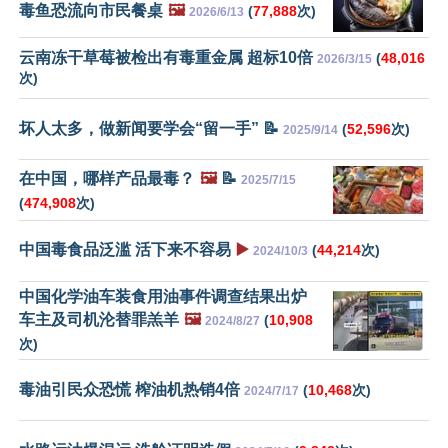
毒鱼恐流向市民餐桌
🖼️
(
77,888
次)
2026/6/13
云南冻干草莓被检出有毒重金属 超标10倍
(
48,016
2026/3/15
次)
坏人太多，做新闻要学会“留一手” 📝
(
52,596
次)
2025/9/14
在中国，哪样产品最毒？
🖼️
📝
2025/7/15
(
474,908
次)
中国毒食品泛滥 活下来不容易
▶️
(
44,214
次)
2024/10/3
中国化学油车装食用油事件调查结果出炉
车主及司机沦替罪羔羊
🖼️
(
10,908
2024/8/27
次)
毒油引民众恐慌 榨油机热销4倍
(
10,468
次)
2024/7/17