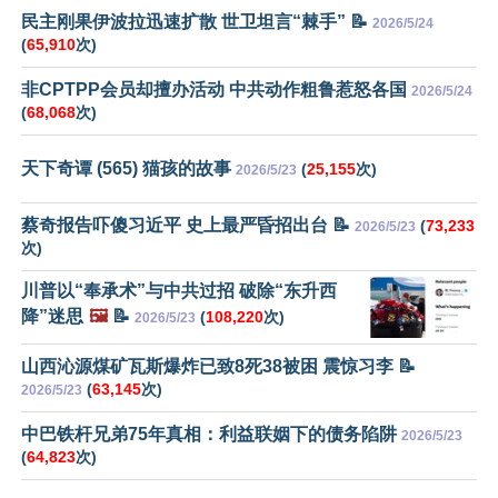
民主刚果伊波拉迅速扩散 世卫坦言“棘手” 📝
2026/5/24
(
65,910
次)
非CPTPP会员却擅办活动 中共动作粗鲁惹怒各国
2026/5/24
(
68,068
次)
天下奇谭 (565) 猫孩的故事
(
25,155
次)
2026/5/23
蔡奇报告吓傻习近平 史上最严昏招出台 📝
(
73,233
2026/5/23
次)
川普以“奉承术”与中共过招 破除“东升西
降”迷思
🖼️
📝
(
108,220
次)
2026/5/23
山西沁源煤矿瓦斯爆炸已致8死38被困 震惊习李 📝
(
63,145
次)
2026/5/23
中巴铁杆兄弟75年真相：利益联姻下的债务陷阱
2026/5/23
(
64,823
次)