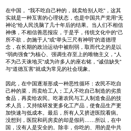
在中国， “我不吃自己种的，就卖给别人吃”，这其
实就是一种互害的心理状态，也是中国共产党用“无
神论”给人民洗脑了几十年后的结果。当人们不相信
神佛，不相信善恶报应，于是乎，传统文化中的“己
所不欲，勿施于人”或“举头三尺有神明”的道德理
念，在长期的政治运动中被削弱，取而代之的是以
“弱肉强食”为核心、强调生存至上的唯物主义，“人
不为己天诛地灭”成为许多人的座右铭，“诚信缺失”
与“道德互害”就成为常见的社会现象。

因此，在中国逐渐形成一种恶性循环：农民不吃自
己种的菜，而卖给工人；工人不吃自己制造的劣质
食品，再卖给农民。吃著农民与工人制造食品的技
术人员，又持续研发更多化工产品，使食品生产更
加快速与低成本。最后，所有人又挤进医院看病。
没想到，医院和药房卖的却是假药……所以，在中
国，没有人是安全的。除非，你吃的、用的是中共