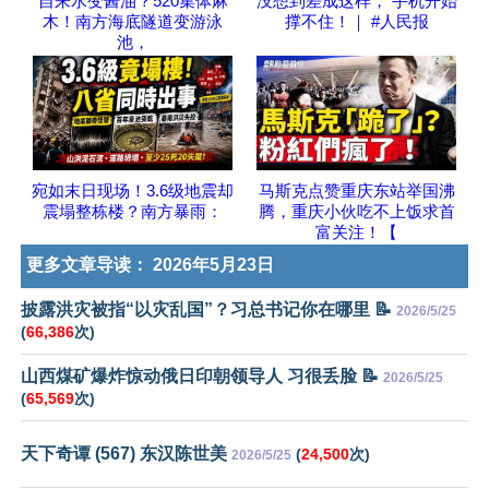
自来水变酱油？520集体麻
没想到差成这样， 手机开始
木！南方海底隧道变游泳
撑不住！｜ #人民报
池，
宛如末日现场！3.6级地震却
马斯克点赞重庆东站举国沸
震塌整栋楼？南方暴雨：
腾，重庆小伙吃不上饭求首
富关注！【
更多文章导读：
2026年5月23日
披露洪灾被指“以灾乱国”？习总书记你在哪里 📝
2026/5/25
(
66,386
次)
山西煤矿爆炸惊动俄日印朝领导人 习很丢脸 📝
2026/5/25
(
65,569
次)
天下奇谭 (567) 东汉陈世美
(
24,500
次)
2026/5/25