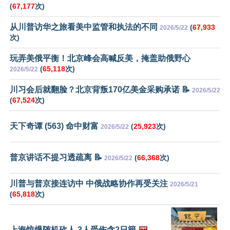
(
67,177
次)
从川普访华之旅看美中监管和执法的不同
(
67,933
2026/5/22
次)
玩弄美俄平衡！北京峰会高喊反美，掩盖助俄野心
(
65,118
次)
2026/5/22
川习会后就翻脸？北京背叛170亿美金采购承诺 📝
2026/5/22
(
67,524
次)
天下奇谭 (563) 命中财富
(
25,923
次)
2026/5/22
普京讲话不提习透疏离 📝
(
66,368
次)
2026/5/22
川普与普京接连访中 中俄战略协作再受关注
2026/5/21
(
65,818
次)
上海惊爆随机砍人 3人受伤含2日籍
🖼️