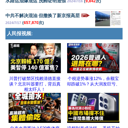
水路运油爆混运 洗舱证明造假
(
9,842
次)
2024/7/16
中共不解决混油 但撤换了新京报高层
🖼️▶️
(
657,870
次)
2024/7/17
人民报视频:
川普打破禁区找赖清德直接
个税逆势暴涨12%，余额宝
谈？北京叫嚣要打，背后真
却跌破1%？从大润发巨亏、
相太吓人！