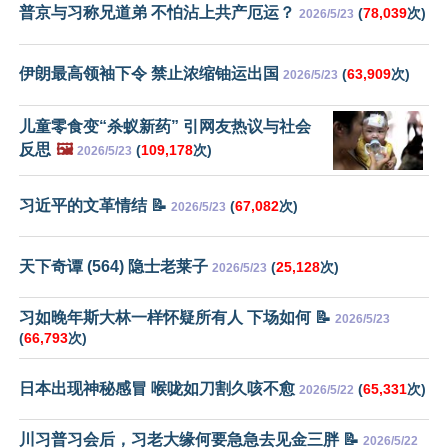
普京与习称兄道弟 不怕沾上共产厄运？
(
78,039
次)
2026/5/23
伊朗最高领袖下令 禁止浓缩铀运出国
(
63,909
次)
2026/5/23
儿童零食变“杀蚁新药” 引网友热议与社会
反思
🖼️
(
109,178
次)
2026/5/23
习近平的文革情结 📝
(
67,082
次)
2026/5/23
天下奇谭 (564) 隐士老莱子
(
25,128
次)
2026/5/23
习如晚年斯大林一样怀疑所有人 下场如何 📝
2026/5/23
(
66,793
次)
日本出现神秘感冒 喉咙如刀割久咳不愈
(
65,331
次)
2026/5/22
川习普习会后，习老大缘何要急急去见金三胖 📝
2026/5/22