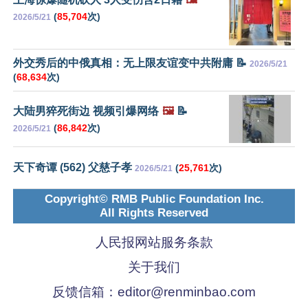
(
85,704
次)
2026/5/21
外交秀后的中俄真相：无上限友谊变中共附庸 📝
2026/5/21
(
68,634
次)
大陆男猝死街边 视频引爆网络
🖼️
📝
(
86,842
次)
2026/5/21
天下奇谭 (562) 父慈子孝
(
25,761
次)
2026/5/21
Copyright© RMB Public Foundation Inc.
All Rights Reserved
人民报网站服务条款
关于我们
反馈信箱：
editor@renminbao.com