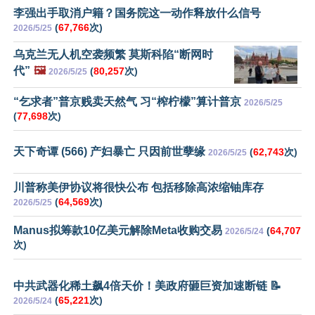
李强出手取消户籍？国务院这一动作释放什么信号
(
67,766
次)
2026/5/25
乌克兰无人机空袭频繁 莫斯科陷“断网时
代”
🖼️
(
80,257
次)
2026/5/25
“乞求者”普京贱卖天然气 习“榨柠檬”算计普京
2026/5/25
(
77,698
次)
天下奇谭 (566) 产妇暴亡 只因前世孽缘
(
62,743
次)
2026/5/25
川普称美伊协议将很快公布 包括移除高浓缩铀库存
(
64,569
次)
2026/5/25
Manus拟筹款10亿美元解除Meta收购交易
(
64,707
2026/5/24
次)
中共武器化稀土飙4倍天价！美政府砸巨资加速断链 📝
(
65,221
次)
2026/5/24