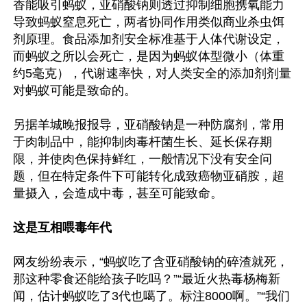
香能吸引蚂蚁，亚硝酸钠则透过抑制细胞携氧能力
导致蚂蚁窒息死亡，两者协同作用类似商业杀虫饵
剂原理。食品添加剂安全标准基于人体代谢设定，
而蚂蚁之所以会死亡，是因为蚂蚁体型微小（体重
约5毫克），代谢速率快，对人类安全的添加剂剂量
对蚂蚁可能是致命的。

另据羊城晚报报导，亚硝酸钠是一种防腐剂，常用
于肉制品中，能抑制肉毒杆菌生长、延长保存期
限，并使肉色保持鲜红，一般情况下没有安全问
题，但在特定条件下可能转化成致癌物亚硝胺，超
量摄入，会造成中毒，甚至可能致命。

这是互相喂毒年代
网友纷纷表示，“蚂蚁吃了含亚硝酸钠的碎渣就死，
那这种零食还能给孩子吃吗？”“最近火热毒杨梅新
闻，估计蚂蚁吃了3代也噶了。标注8000啊。”“我们