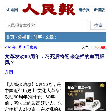
↺ 返回 
电子报
正體版
首页
分栏目
时事
文章
›
›
›
：
2026年5月20日
发表
人气：
70,090
文革发动60周年：习死后将迎来怎样的血雨腥
风？
方圆
【人民报消息】5月16号，是
中国近代历史上“文化大革命”
发动60周年的日子。60年
前，宪法上的最高领导人、法
定接班人刘少奇，在动乱的初