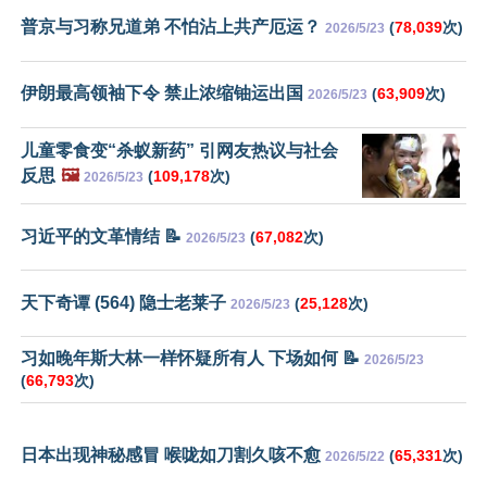
普京与习称兄道弟 不怕沾上共产厄运？
(
78,039
次)
2026/5/23
伊朗最高领袖下令 禁止浓缩铀运出国
(
63,909
次)
2026/5/23
儿童零食变“杀蚁新药” 引网友热议与社会
反思
🖼️
(
109,178
次)
2026/5/23
习近平的文革情结 📝
(
67,082
次)
2026/5/23
天下奇谭 (564) 隐士老莱子
(
25,128
次)
2026/5/23
习如晚年斯大林一样怀疑所有人 下场如何 📝
2026/5/23
(
66,793
次)
日本出现神秘感冒 喉咙如刀割久咳不愈
(
65,331
次)
2026/5/22