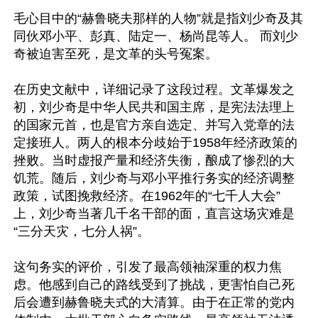
毛心目中的“赫鲁晓夫那样的人物”就是指刘少奇及其
同伙邓小平、彭真、陆定一、杨尚昆等人。 而刘少
奇被迫害至死，是文革的头号冤案。

在历史文献中，详细记录了这段过程。文革爆发之
初，刘少奇是中华人民共和国主席，是宪法法理上
的国家元首，也是官方亲自选定、并写入党章的法
定接班人。两人的根本分歧始于1958年经济政策的
挫败。当时虚报产量和经济失衡，酿成了惨烈的大
饥荒。随后，刘少奇与邓小平推行务实的经济调整
政策，试图挽救经济。在1962年的“七千人大会”
上，刘少奇当著几千名干部的面，直言这场灾难是
“三分天灾，七分人祸”。

这句务实的评价，引发了最高领袖深重的权力焦
虑。他感到自己的路线受到了挑战，更害怕自己死
后会遭到赫鲁晓夫式的大清算。由于在正常的党内