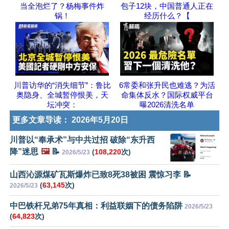
当全泡烂了？杨梅事件炸
包子12块，中国普通人正在
锅！
经历什么？【
川普访华的“消失细节”：鲁比
6常委和张升民也难逃？为活
奥隐身、全城暂停恨美，天
命集体反水？国际权威平台
坛冲突：
曝2026清洗名单
更多文章导读：
2026年5月20日
川普以“奉承术”与中共过招 破除“东升西
降”迷思
🖼️
📝
(
108,220
次)
2026/5/23
山西沁源煤矿瓦斯爆炸已致8死38被困 震惊习李 📝
(
63,145
次)
2026/5/23
中巴铁杆兄弟75年真相：利益联姻下的债务陷阱
2026/5/23
(
64,823
次)