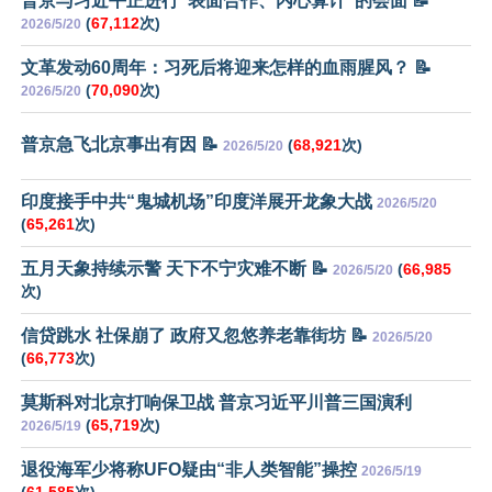
普京与习近平正进行“表面合作、内心算计”的会面 📝
(
67,112
次)
2026/5/20
文革发动60周年：习死后将迎来怎样的血雨腥风？ 📝
(
70,090
次)
2026/5/20
普京急飞北京事出有因 📝
(
68,921
次)
2026/5/20
印度接手中共“鬼城机场”印度洋展开龙象大战
2026/5/20
(
65,261
次)
五月天象持续示警 天下不宁灾难不断 📝
(
66,985
2026/5/20
次)
信贷跳水 社保崩了 政府又忽悠养老靠街坊 📝
2026/5/20
(
66,773
次)
莫斯科对北京打响保卫战 普京习近平川普三国演利
(
65,719
次)
2026/5/19
退役海军少将称UFO疑由“非人类智能”操控
2026/5/19
(
61,585
次)