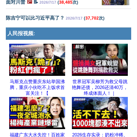
面对川普
🖼️
📝
(
38,485
次)
2026/7/17
陈吉宁可以比习近平高了？
(
37,702
次)
2026/7/17
人民报视频:
马斯克点赞重庆东站举国沸
世界冠军吴柳芳为救父母跳
腾，重庆小伙吃不上饭求首
艳舞还债，2026还清40万，
富关注！【
终成体面人！｜
福建广东大水失控！百姓家
2026生存实录：奶粉冲稀、