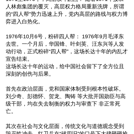
人林彪集团的覆灭，高层权力格局重新洗牌，所谓
的“四人帮”势力迅速上升，党内高层的路线与权力博
弈进入白热化。

1976年10月6号，粉碎四人帮： 1976年9月毛泽东
去世。一个月后，华国锋、叶剑英、汪东兴等人发
动行动，正式粉碎“四人帮”，这场长达十年的内乱才
宣告结束。

这场长达十年的运动，给中国社会留下了全方位且
深刻的创伤与后果。

首先在政治层面，党和国家体制受到根本性破坏。
刘少奇、彭德怀、贺龙、陶铸 等大批开国勋臣与高
级干部，均在失去制衡的权力与审查下 非正常死
亡。

其次在社会与文化层面，传统文化与道德观念受到
毁灭性冲击。红卫兵在“破四旧”的口号下大肆砸砸抢