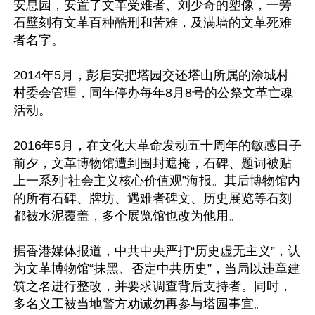
安息园，安置了文革受难者、刘少奇的塑像，一旁
石壁刻有文革百种酷刑和苦难，及满墙的文革死难
者名字。

2014年5月，彭启安把塔园交还塔山所属的涂城村 
村委会管理，同年停办每年8月8号的公祭文革亡魂
活动。

2016年5月，在文化大革命发动五十周年的敏感日子
前夕，文革博物馆遭到围封遮掩，石碑、题词被贴
上一系列“社会主义核心价值观”海报。其后博物馆内
的所有石碑、牌坊、遇难者碑文、历史展览等石刻
都被水泥覆盖，多个展览馆也改为他用。

据香港媒体报道，中共中央严打“历史虚无主义”，认
为文革博物馆“抹黑、否定中共历史”，当局以违章建
筑之名进行整改，并要求调查背后支持者。同时，
多名义工被当地警方劝诫勿再参与塔园事宜。
