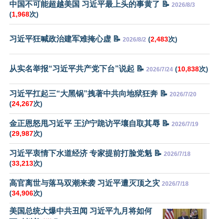
中国不可能超越美国 习近平最上头的事黄了 📝
2026/8/3
(
1,968
次)
习近平狂喊政治建军难掩心虚 📝
(
2,483
次)
2026/8/2
从实名举报“习近平共产党下台”说起 📝
(
10,838
次)
2026/7/24
习近平扛起三“大黑锅”拽著中共向地狱狂奔 📝
2026/7/20
(
24,267
次)
金正恩怒甩习近平 王沪宁跪访平壤自取其辱 📝
2026/7/19
(
29,987
次)
习近平衷情下水道经济 专家提前打脸党魁 📝
2026/7/18
(
33,213
次)
高官离世与落马双潮来袭 习近平遭灭顶之灾
2026/7/18
(
34,906
次)
美国总统大爆中共丑闻 习近平九月将如何