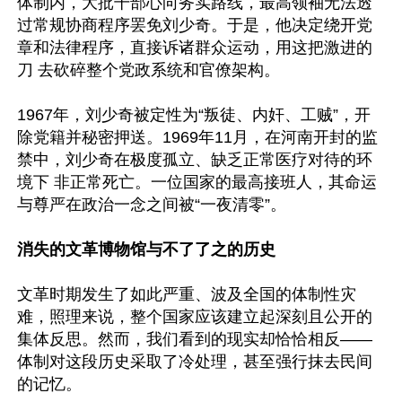
体制内，大批干部心向务实路线，最高领袖无法透
过常规协商程序罢免刘少奇。于是，他决定绕开党
章和法律程序，直接诉诸群众运动，用这把激进的
刀 去砍碎整个党政系统和官僚架构。

1967年，刘少奇被定性为“叛徒、内奸、工贼”，开
除党籍并秘密押送。1969年11月，在河南开封的监
禁中，刘少奇在极度孤立、缺乏正常医疗对待的环
境下 非正常死亡。一位国家的最高接班人，其命运
与尊严在政治一念之间被“一夜清零”。

消失的文革博物馆与不了了之的历史
文革时期发生了如此严重、波及全国的体制性灾
难，照理来说，整个国家应该建立起深刻且公开的
集体反思。然而，我们看到的现实却恰恰相反——
体制对这段历史采取了冷处理，甚至强行抹去民间
的记忆。
