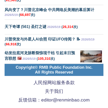
风向变了？川普北京峰会 中共网络反美潮的幕后算计
(
66,697
次)
2026/5/19
天下奇谭 (561) 圣灯之谜
(
26,314
次)
2026/5/19
川普突发与外星人AI合照 印证UFO传闻？ 📝
2026/5/19
(
66,918
次)
幼发拉底河龙脉断裂惊现干枯 引起末日预
言联想
🖼️
(
105,310
次)
2026/5/19
Copyright© RMB Public Foundation Inc.
All Rights Reserved
人民报网站服务条款
关于我们
反馈信箱：
editor@renminbao.com