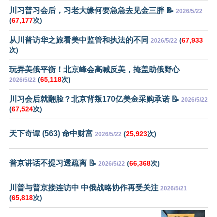
川习普习会后，习老大缘何要急急去见金三胖 📝
2026/5/22
(
67,177
次)
从川普访华之旅看美中监管和执法的不同
(
67,933
2026/5/22
次)
玩弄美俄平衡！北京峰会高喊反美，掩盖助俄野心
(
65,118
次)
2026/5/22
川习会后就翻脸？北京背叛170亿美金采购承诺 📝
2026/5/22
(
67,524
次)
天下奇谭 (563) 命中财富
(
25,923
次)
2026/5/22
普京讲话不提习透疏离 📝
(
66,368
次)
2026/5/22
川普与普京接连访中 中俄战略协作再受关注
2026/5/21
(
65,818
次)