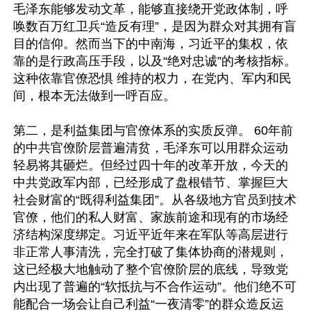
毛泽东能够发动文革，能够直接绕开党政体制，呼
唤数百万红卫兵“造反有理”，是因为群众对其拥有盲
目的信仰。然而当下的中南海，习近平的集权，依
靠的是行政高压手段，以及“绝对忠诚”的考核指标。
这种依靠官僚恐惧 维持的权力，在党内、军内和民
间，根本无法做到一呼百应。

第二，是利益集团与官僚体系的实质反弹。 60年前
的中共官僚阶层普遍清贫，毛泽东可以用群众运动
轻易将其砸烂。但经过四十年的改革开放，今天的
中共党政军内部，已经形成了盘根错节、掌握巨大
社会财富的“既得利益集团”。从各级地方官员到技术
官僚，他们的私人财富、家族前途和现有的市场经
济结构深度绑定。习近平近年来在军队等高层进行
非正常人事清洗，完全打破了集体协商的潜规则，
这已经极大地触动了整个官僚阶层的底线，导致党
内出现了普遍的“软抵抗与不合作运动”。他们绝不可
能配合一场会让自己利益“一夜清零”的群众造反运