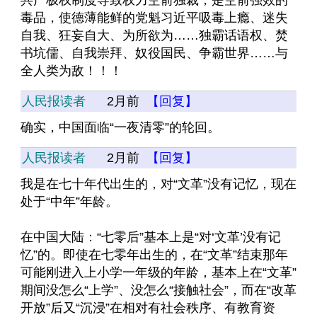
共产极权制度导致权力空前独裁，是空前强效的
毒品，使德薄能鲜的党魁习近平吸毒上瘾、迷失
自我、狂妄自大、为所欲为……独霸话语权、焚
书坑儒、自我崇拜、奴役国民、争霸世界……与
全人类为敌！！！
人民报读者
2月前
【回复】
确实，中国面临“一夜清零”的轮回。
人民报读者
2月前
【回复】
我是在七十年代出生的，对“文革”没有记忆，现在
处于“中年”年龄。
在中国大陆：“七零后”基本上是“对‘文革’没有记
忆”的。即使在七零年出生的，在“文革”结束那年
可能刚进入上小学一年级的年龄，基本上在“文革”
期间没怎么“上学”、没怎么“接触社会”，而在“改革
开放”后又“沉浸”在相对有社会秩序、有教育资