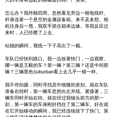
大的车身将远处的横幅遮挡得严严实实。

怎么办？我环顾四周。忽然看见旁边一根电线杆。
杆身连著一个悬空的金属设备箱。来不及多想。相
机往身后一甩，我双手抓住箱体边缘。等我反应过
来时，人已经爬了上去。

站稳的瞬间，视线一下子高出了一截。

车队已经快到路口。我一边按著快门，一边观察。
哪一辆是王毅的车？第一辆？第三辆？还是中间那
辆？三辆黑色Suburban看上去几乎一模一样。

我不停拍摄，同时寻找其中细微的差别。就在车队
准备右转时，第一辆车忽然向左并线。紧接著，三
辆车同时开始右转。就在经过我镜头前方的那一
刻，第一辆车的车身刚好挡住了第二辆车。好在就
在它开始移动的瞬间，我已经连续按下了快门。第