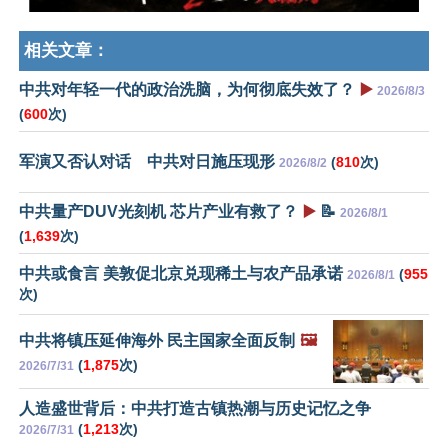
相关文章：
中共对年轻一代的政治洗脑，为何彻底失效了？
▶️
2026/8/3
(
600
次)
军演又否认对话 中共对日施压现形
(
810
次)
2026/8/2
中共量产DUV光刻机 芯片产业有救了？
▶️
📝
2026/8/1
(
1,639
次)
中共或食言 美敦促北京兑现稀土与农产品承诺
(
955
2026/8/1
次)
中共将镇压延伸海外 民主国家全面反制
🖼️
(
1,875
次)
2026/7/31
人造盛世背后：中共打造古镇热潮与历史记忆之争
(
1,213
次)
2026/7/31