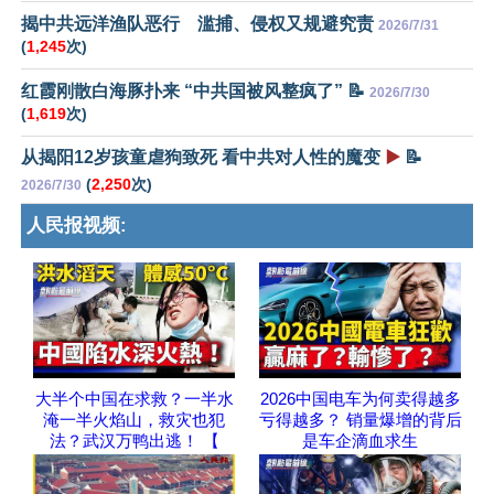
揭中共远洋渔队恶行 滥捕、侵权又规避究责
2026/7/31
(
1,245
次)
红霞刚散白海豚扑来 “中共国被风整疯了” 📝
2026/7/30
(
1,619
次)
从揭阳12岁孩童虐狗致死 看中共对人性的魔变
▶️
📝
(
2,250
次)
2026/7/30
人民报视频:
大半个中国在求救？一半水
2026中国电车为何卖得越多
淹一半火焰山，救灾也犯
亏得越多？ 销量爆增的背后
法？武汉万鸭出逃！ 【
是车企滴血求生