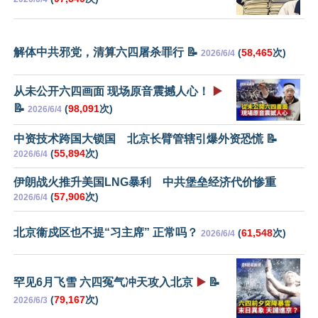
解体中共邪党，清算六四屠杀罪行 📝
(
58,465
次)
2026/6/4
从未公开六四画面 现场原音震撼人心！
▶️
📝
(
98,091
次)
2026/6/4
中资技术跨国大锁国 北京长臂管辖引爆外资恐慌 📝
(
55,894
次)
2026/6/4
伊朗战火推升美国LNG暴利 中共堡垒经济代价惨重
(
57,906
次)
2026/6/4
北京衞戍区也不提“习主席” 正常吗？
(
61,548
次)
2026/6/4
罕见6月飞雪 六四冤气冲天攻入北京
▶️
📝
(
79,167
次)
2026/6/3