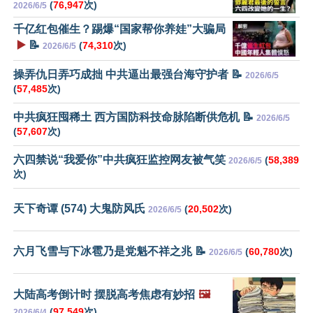
(
76,947
次)
2026/6/5
千亿红包催生？踢爆“国家帮你养娃”大骗局
▶️
📝
(
74,310
次)
2026/6/5
操弄仇日弄巧成拙 中共逼出最强台海守护者 📝
2026/6/5
(
57,485
次)
中共疯狂囤稀土 西方国防科技命脉陷断供危机 📝
2026/6/5
(
57,607
次)
六四禁说“我爱你”中共疯狂监控网友被气笑
(
58,389
2026/6/5
次)
天下奇谭 (574) 大鬼防风氏
(
20,502
次)
2026/6/5
六月飞雪与下冰雹乃是党魁不祥之兆 📝
(
60,780
次)
2026/6/5
大陆高考倒计时 摆脱高考焦虑有妙招
🖼️
(
97,549
次)
2026/6/4