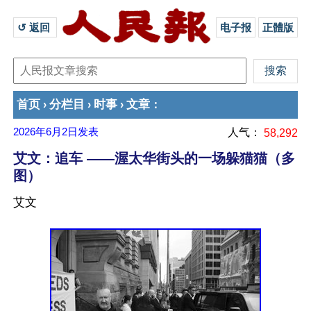
↺ 返回 
电子报
正體版
首页
分栏目
时事
文章
›
›
›
：
2026年6月2日
发表
人气：
58,292
艾文：追车 ——渥太华街头的一场躲猫猫（多
图）
艾文