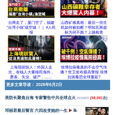
台商走了，厦门空了，福建
山西矿难真相：最后一丝生
“台湾小镇”成空城 ！｜ #人民
机如何被掐断？明知瓦斯超
报
标为何不跑？上级检查
上海现状惊人！外国人走
埃博拉病毒真的不会空气传
光，有钱人大量移民海外，
播？世卫发布最高警报 埃博
萧条、失业、破产，……
拉病毒恐全球蔓延?
更多文章导读：
2026年6月2日
美防长聚焦台海 专家警告中共全球点火
(
58,391
次)
2026/6/5
邓丽君最后誓言 六四改变她的一生
▶️
📝