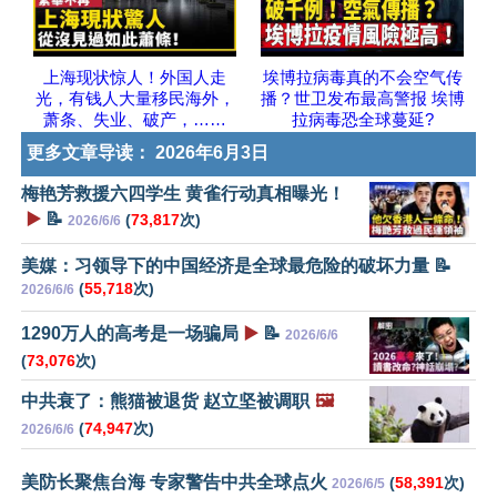
上海现状惊人！外国人走
埃博拉病毒真的不会空气传
光，有钱人大量移民海外，
播？世卫发布最高警报 埃博
萧条、失业、破产，……
拉病毒恐全球蔓延?
更多文章导读：
2026年6月3日
梅艳芳救援六四学生 黄雀行动真相曝光！
▶️
📝
(
73,817
次)
2026/6/6
美媒：习领导下的中国经济是全球最危险的破坏力量 📝
(
55,718
次)
2026/6/6
1290万人的高考是一场骗局
▶️
📝
2026/6/6
(
73,076
次)
中共衰了：熊猫被退货 赵立坚被调职
🖼️
(
74,947
次)
2026/6/6
美防长聚焦台海 专家警告中共全球点火
(
58,391
次)
2026/6/5