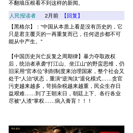
不翻墙压根看不到这样的新闻。
人民报读者
2月前
【回复】
【黑格尔】：“中国从本质上看是没有历史的，它
只是君主覆灭的一再重复而已，任何进步都不可
能从中产生。”
【中国历史兴亡反复之周期律】暴力夺取政权
后，统治者承袭“打江山、坐江山”的野蛮思维，仍
旧采用“官本位”剥削制度来治理国家，整个社会又
处于“人治”状态，重演“逆淘汰”退化模式……贪官
污吏越来越多，苛捐杂税越来越重，民众生存日
益艰难……到了王朝末日，朝廷上下、各行各业
尽被“人渣”掌权……病入膏肓！！！