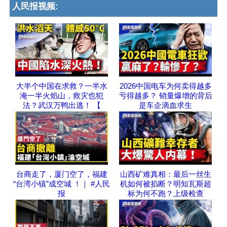
人民报视频:
大半个中国在求救？一半水
2026中国电车为何卖得越多
淹一半火焰山，救灾也犯
亏得越多？ 销量爆增的背后
法？武汉万鸭出逃！ 【
是车企滴血求生
台商走了，厦门空了，福建
山西矿难真相：最后一丝生
“台湾小镇”成空城 ！｜ #人民
机如何被掐断？明知瓦斯超
报
标为何不跑？上级检查