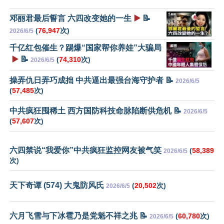
邓丽君最后誓言 六四改变她的一生
▶️
📝
(
76,947
次)
2026/6/5
千亿红包催生？踢爆“国家帮你养娃”大骗局
▶️
📝
(
74,310
次)
2026/6/5
操弄仇日弄巧成拙 中共逼出最强台海守护者 📝
2026/6/5
(
57,485
次)
中共疯狂囤稀土 西方国防科技命脉陷断供危机 📝
2026/6/5
(
57,607
次)
六四禁说“我爱你”中共疯狂监控网友被气笑
(
58,389
2026/6/5
次)
天下奇谭 (574) 大鬼防风氏
(
20,502
次)
2026/6/5
六月飞雪与下冰雹乃是党魁不祥之兆 📝
(
60,780
次)
2026/6/5