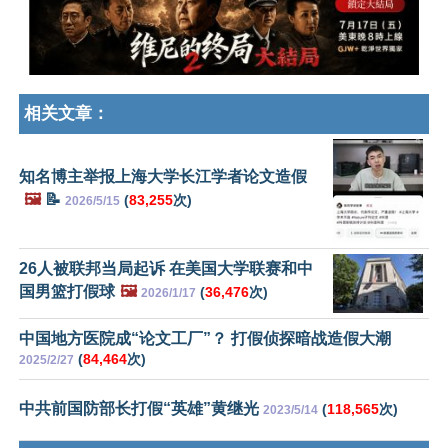
相关文章：
知名博主举报上海大学长江学者论文造假
🖼️
📝
(
83,255
次)
2026/5/15
26人被联邦当局起诉 在美国大学联赛和中
国男篮打假球
🖼️
(
36,476
次)
2026/1/17
中国地方医院成“论文工厂”？ 打假侦探暗战造假大潮
(
84,464
次)
2025/2/27
中共前国防部长打假“英雄”黄继光
(
118,565
次)
2023/5/14