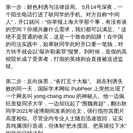
第一步：财色利诱与法律设局。 5月14号深夜，一
个陌生电话打进了耿同学的手机。对方自称“中间
人”，开口就问：“你举报上海大学那个事，有没有谈
的空间？你感兴趣什么需求，我们都可以满足。” 这
绝不是普通的收买，这是一个致命的陷阱！在中国
的司法实践中，如果耿同学此时开口要一笔钱，对
方转手就会以“敲诈勒索罪”报警。到时候，造假的高
校院长成了受害者，打假的英雄则会直接被送进监
狱。

第二步：反向抹黑，“各打五十大板”。 就在利诱失
败的同一天，国际学术网站 PubPeer 上突然出现了
一个网名叫 yong-chang zhou 的神秘人。他一边疯
狂质疑同济大学，一边却玩起了“围魏救赵”，翻出耿
同学2021年读博期间发表的论文，强行指控其图片
高度相似。尽管业内专业人士随后迅速驳回，证实
其纯属强行造谣，但体制“把水搅混、把英雄拉下水”