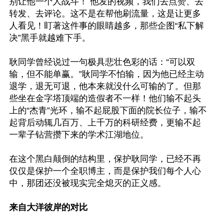
别让他一个人战斗！ 他发的视频，我们去点赞、去
转发、去评论。这不是在帮他刷流量，这是让更多
人看见！盯著这件事的眼睛越多，那些企图“私下解
决”黑手就越难下手。

耿同学曾经说过一句极具悲壮色彩的话：“可以双
输，但不能单赢。”耿同学不怕输，因为他已经主动
退学，退无可退，他本来就没什么可输的了。但那
些坐在金字塔顶端的造假者不一样！他们输不起头
上的“杰青”光环，输不起屁股下面的院长位子，输不
起背后动辄几百万、上千万的科研经费，更输不起
一辈子钻营攒下来的学术江湖地位。

在这个黑白颠倒的结构里，保护耿同学，已经不再
仅仅是保护一个全职博主，而是保护我们每个人心
中，那团还没被现实完全熄灭的正义感。

来自大洋彼岸的对比