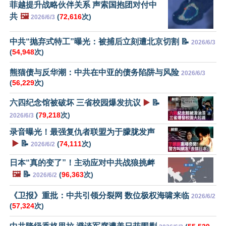
菲越提升战略伙伴关系 声索国抱团对付中
共
🖼️
(
72,616
次)
2026/6/3
中共“抛弃式特工”曝光：被捕后立刻遭北京切割 📝
2026/6/3
(
54,948
次)
熊猫债与反华潮：中共在中亚的债务陷阱与风险
2026/6/3
(
56,229
次)
六四纪念馆被破坏 三省校园爆发抗议
▶️
📝
(
79,218
次)
2026/6/3
录音曝光！最强复仇者联盟为于朦胧发声
▶️
📝
(
74,111
次)
2026/6/2
日本“真的变了”！主动应对中共战狼挑衅
🖼️
📝
(
96,363
次)
2026/6/2
《卫报》重批：中共引领分裂网 数位极权海啸来临
2026/6/2
(
57,324
次)