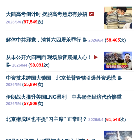
大陆高考倒计时 摆脱高考焦虑有妙招
🖼️
(
97,549
次)
2026/6/4
解体中共邪党，清算六四屠杀罪行 📝
(
58,465
次)
2026/6/4
从未公开六四画面 现场原音震撼人心！
▶️
📝
(
98,091
次)
2026/6/4
中资技术跨国大锁国 北京长臂管辖引爆外资恐慌 📝
(
55,894
次)
2026/6/4
伊朗战火推升美国LNG暴利 中共堡垒经济代价惨重
(
57,906
次)
2026/6/4
北京衞戍区也不提“习主席” 正常吗？
(
61,548
次)
2026/6/4