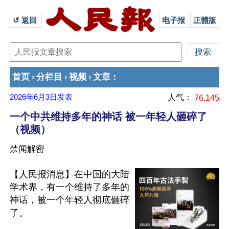
↺ 返回 
电子报
正體版
首页
分栏目
视频
文章
›
›
›
：
2026年6月3日
发表
人气：
76,145
一个中共维持多年的神话 被一年轻人砸碎了
（视频）
禁闻解密
【人民报消息】在中国的大陆
学术界，有一个维持了多年的
神话，被一个年轻人彻底砸碎
了。 
