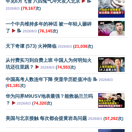
罕见6月飞雪 六四冤气冲天攻入北京
▶️
📝
(
79,167
次)
2026/6/3
一个中共维持多年的神话 被一年轻人砸碎
了
▶️
📝
(
76,145
次)
2026/6/3
天下奇谭 (573) 火神降临
(
21,036
次)
2026/6/3
从付费实习到自费上班 中国人为何明知火
坑还往里跳？
▶️
(
74,553
次)
2026/6/3
中国高考人数连年下降 突显学历贬值冲击 📝
2026/6/3
(
61,181
次)
华为问界M9USV地表最强？能救杨兰兰吗
？
▶️
(
74,320
次)
2026/6/3
美国与北京接触 每次都会提黄岩岛问题
(
57,262
次)
2026/6/3