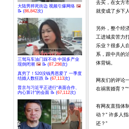
去买，在女方
大陆男猝死街边 视频引爆网络
🖼️
就变成了乡下人
📝 (
86,842
次)
另外，整个经
工进城卖苦力
乐业？很多人
系，跟中共的
三驾马车油门踩不动 中国多产业
体背锅。

现倒闭潮
🖼️
📝 (
87,298
次)
真穷了！520没钱秀恩爱了 一季度
结婚人数狂跌 📝 (
67,113
次)
网友们的评论
普京与习近平正进行“表面合作、
在祸害婚育？”
内心算计”的会面 📝 (
67,112
次)
有网友直指体
动？” 许多人
还？”
