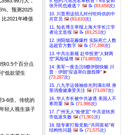
583.99万人，
9. 他列习清洗名单榜首！6常委和
张升民也难逃？
🖼️
📝 (
83,658
次)
5%。预测2025
10. 川普用这招儿对付吃特供的中
，比2021年峰值
共官员
🖼️
(
83,633
次)
11. 知名博主举报上海大学长江学
者论文造假
🖼️
📝 (
83,253
次)
12. 浏阳烟花厰爆炸 实际死亡人数
远超官方数字
🖼️
📝 (
77,398
次)
13. 中共出新规 赴华投资“人财两
空”风险猛增
🖼️
(
73,889
次)
快0.5个百分点
14. 美军一夜击沉6艘伊朗快艇 川
普：伊朗“应该举白旗投降”
▶️
到“低欲望生
(
73,287
次)
15. 八九学运领袖徐光刑满出狱 身
形消瘦健康受关注
🖼️
(
73,097
次)
16. 华人市长被中共渗透 美国人不
3-6倍。传统的
寒而栗
🖼️
📝 (
71,986
次)
年轻人视生孩子
17. 广州无人“捡便宜” 中共逆转房
市低迷失败
🖼️
(
71,901
次)
18. 陆专家打脸党魁:“共同富裕”有
结构性问题
🖼️
📝 (
71,575
次)