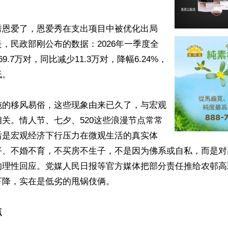
秀恩爱了，恩爱秀在支出项目中被优化出局
，民政部刚公布的数据：2026年一季度全
9.7万对，同比减少11.3万对，降幅6.24%，
。

纯的移风易俗，这些现象由来已久了，与宏观
关。情人节、七夕、520这些浪漫节点常常
后是宏观经济下行压力在微观生活的真实体
平、不婚不育，不买房不生子，不是因为佛系或自私，而是对
的理性回应。党媒人民日报等官方媒体把部分责任推给农邨高彩
降，实在是低劣的甩锅伎俩。

点