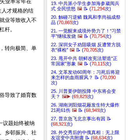
年失业率常年在
19. 中共派小学生参加海参崴阅兵
式 全民愤怒
🖼️
📝 (
71,294
次)
业生人才规格的结
20. 触碰习逆鳞 魏凤和李尚福成祭
就业等致收入不
品 (
70,869
次)
杆。

21. 一觉醒来成境外势力了！“习禁
平”继续发烧
🖼️
📝 (
70,754
次)
22. 深圳女子劝阻吸烟 反遭警方脱
，转向极简、单
衣“裸检”
🖼️
📝 (
70,705
次)
23. 甩开中共 朝鲜改宪法塑造“正
常国家”形象
🖼️
📝 (
70,115
次)
24. 文革发动60周年：习死后将迎
来怎样的血雨腥风？ 📝 (
70,090
次)
25. 川普要伊朗投降 中东将会变
俗导致了婚育数
天？
🖼️▶️
(
69,829
次)
26. 湖南浏阳烟花厰发生特大爆炸
21死61伤
🖼️
📝 (
68,949
次)
27. 普京急飞北京事出有因 📝
一议题始终被纳
(
68,921
次)
、乡邨振兴、社
28. 外交秀后的中俄真相：无上限
友谊变中共附庸 📝 (
68,634
次)