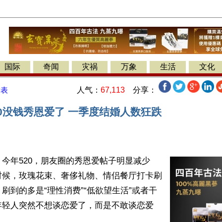
国际
奇闻
灾祸
万象
生活
文化
人气：
67,113
分享：
发表
20没钱秀恩爱了 一季度结婚人数狂跌
今年520，朋友圈的秀恩爱帖子明显减少
时候，玫瑰花束、奢侈礼物、情侣餐厅打卡刷
刷到的多是“理性消费”“低欲望生活”或者干
年轻人突然不想谈恋爱了，而是不敢谈恋爱