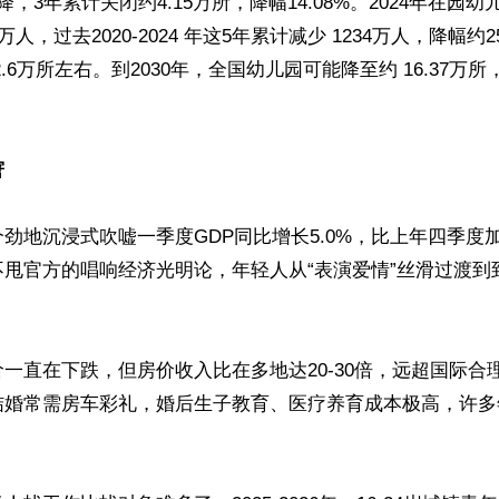
，3年累计关闭约4.15万所，降幅14.08%。2024年在园幼儿3
万人，过去2020-2024 年这5年累计减少 1234万人，降幅约2
.6万所左右。到2030年，全国幼儿园可能降至约 16.37万所


窘
劲地沉浸式吹嘘一季度GDP同比增长5.0%，比上年四季度加
甩官方的唱响经济光明论，年轻人从“表演爱情”丝滑过渡到
一直在下跌，但房价收入比在多地达20-30倍，远超国际合理
结婚常需房车彩礼，婚后生子教育、医疗养育成本极高，许多