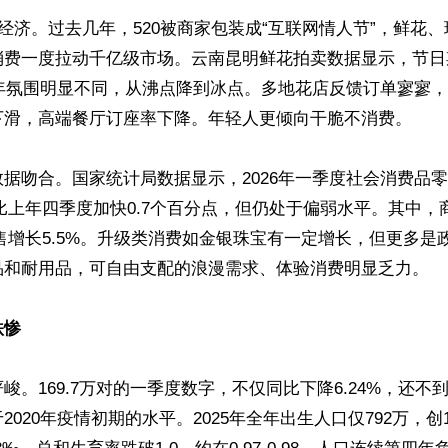
漫经济。过去几年，520被商家包装成“互联网情人节”，鲜花
消费一度拉动千亿级市场。云南昆明鲜花拍卖数据显示，节日
6年氛围明显不同，从沸点降到冰点。多地花店反馈订单寥寥
下滑，高端餐厅订座率下降。年轻人更倾向干脆不消费。

据吻合。国家统计局数据显示，2026年一季度社会消费品
虽比上年四季度加快0.7个百分点，但仍处于偏弱水平。其中，
零售增长5.5%。升级类消费如金银珠宝有一定增长，但更多是
品和耐用品，可自由支配的浪漫需求、体验消费明显乏力。

跌惨
峻。169.7万对的一季度数字，不仅同比下降6.24%，还不到
2020年疫情初期的水平。2025年全年出生人口仅792万，创1