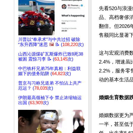
先看520与浪
品、高档奢侈
翻倍。但202
售额同比显著
川普以“奉承术”与中共过招 破除
“东升西降”迷思
🖼️
📝 (
108,220
次)
这与宏观消费数
山西沁源煤矿瓦斯爆炸已致8死38
被困 震惊习李 📝 (
63,145
次)
2.4%，增速
中巴铁杆兄弟75年真相：利益联
2.2%，服务
姻下的债务陷阱 (
64,823
次)
动的基本生活
普京与习称兄道弟 不怕沾上共产
厄运？ (
78,039
次)
婚姻生育数据
伊朗最高领袖下令 禁止浓缩铀运
出国 (
63,909
次)
婚姻数据更为严
一半，甚至低于