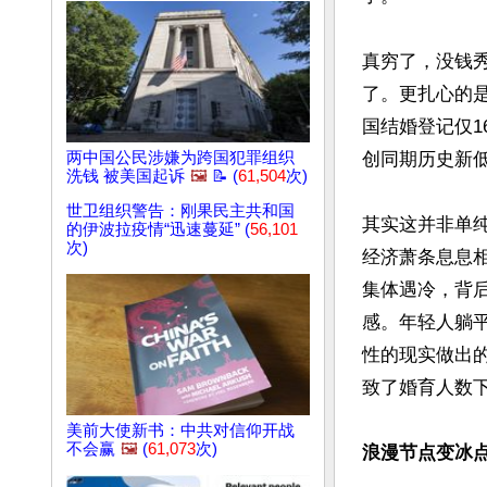
真穷了，没钱
了。更扎心的是
国结婚登记仅16
两中国公民涉嫌为跨国犯罪组织
创同期历史新低
洗钱 被美国起诉
🖼️
📝 (
61,504
次)
世卫组织警告：刚果民主共和国
其实这并非单
的伊波拉疫情“迅速蔓延” (
56,101
次)
经济萧条息息相
集体遇冷，背
感。年轻人躺
性的现实做出
致了婚育人数下
美前大使新书：中共对信仰开战
不会赢
🖼️
(
61,073
次)
浪漫节点变冰