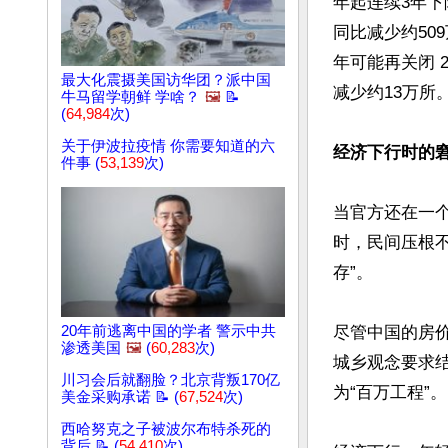
年起连续3年下降
同比减少约509
年可能再关闭 2
最大化震摄美国访华团？派中国
减少约13万所。
牛马留学朝鲜 学啥？
🖼️
📝
(
64,984
次)
关于伊波拉疫情 你需要知道的六
经济下行时的
件事 (
53,139
次)
当官方还在一个
时，民间压根不
存”。

20年前逃离中国的学者 警示中共
尽管中国的房价
渗透美国
🖼️
(
60,283
次)
城乡观念要求
川习会后就翻脸？北京背叛170亿
为“百万工程”。

美金采购承诺 📝 (
67,524
次)
西哈努克之子被波尔布特杀死的
背后 📝 (
54,410
次)