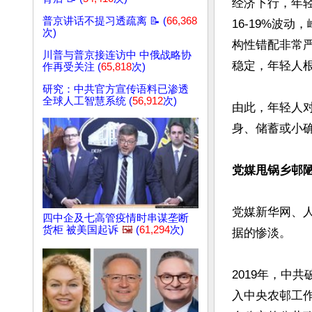
经济下行，年轻
普京讲话不提习透疏离 📝 (
66,368
16-19%波
次)
构性错配非常
川普与普京接连访中 中俄战略协
稳定，年轻人
作再受关注 (
65,818
次)
研究：中共官方宣传语料已渗透
全球人工智慧系统 (
56,912
次)
由此，年轻人
身、储蓄或小
党媒甩锅乡邨
党媒新华网、
四中企及七高管疫情时串谋垄断
货柜 被美国起诉
🖼️
(
61,294
次)
据的惨淡。

2019年，中
入中央农邨工