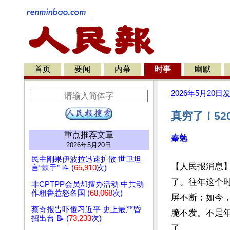
首页
要闻
内幕
时事
幽默
2026年5月20日
真穷了！5
重点推荐文章
秦勉
2026年5月20日
民主刚果伊波拉迅速扩散 世卫坦
【人民报消息】
言“棘手” 📝 (
65,910
次)
了。往年这个
非CPTPP会员却擅办活动 中共动
作粗鲁惹怒各国 (
68,068
次)
屏不断；如今，
蔡奇报告吓傻习近平 史上最严昏
脆不发。不是
招出台 📝 (
73,233
次)
了。
