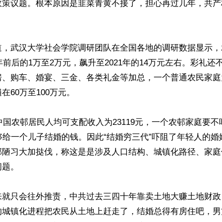
政策议题。根本原因是韭菜青黄不接了，担心再过几年，共产
道，武汉大学社会学院调研团队在全国各地的调研数据显示，
0年前后的1万至2万元，飙升至2021年的14万元左右。彩礼还
房、购车、婚宴、三金、各类礼金等加总，一个普通农民家庭
60万至100万元。

年中国农邨居民人均可支配收入为23119元，一个农邨家庭要不
够给一个儿子结婚的钱。因此“结婚穷三代”吓阻了年轻人的
邨陋习大加挞伐，称这是是涉及人口结构、城镇化路径、家庭
题。

来就只会往外推责，中共过去三四十年靠卖土地大赚土地财政
的城镇化进程把农民从土地上赶走了，结婚总得有房住吧，男