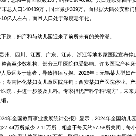
3‰，总和生育率跌破1.0，约在0.97-0.98。人口连续第四
5年末总人口140489万，同比减少339万。而根据大陆公安部
10亿人左右，而且人口处于深度老年化。

式下跌，妇产和与幼儿园迎来了前所未有的关停潮。

起，贵州、四川、江西、广东、江苏、浙江等地多家医院宣布停
务整合至少数机构。部分三甲医院也受影响。许多医院产科床
护人员远多于患者，导致持续亏损。2026年：无锡某大型妇
务；湖南怀化某妇女儿童医院注销；西安某妇产医院停业。产
合医院，并进一步波及儿科。专家担忧产科学科“塌方”，未来
缩。

024年全国教育事业发展统计公报》显示，2024年全国幼儿园总数
的27.44万所减少 2.11万所，相当于每天约57-58所关闭，每小