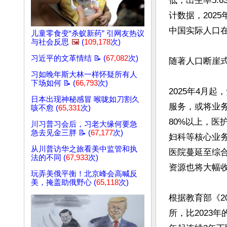
低，出生率5.6
计数据，202
中国实际人口在
儿童零食变“杀蚁新药” 引网友热议
与社会反思
🖼️
(
109,178
次)
习近平的文革情结 📝 (
67,082
次)
随著人口断崖
习如晚年斯大林一样怀疑所有人
下场如何 📝 (
66,793
次)
2025年4月
日本出现神秘感冒 喉咙如刀割久
服务，或将业
咳不愈 (
65,331
次)
80%以上，医
川习普习会后，习老大缘何要急
急去见金三胖 📝 (
67,177
次)
妇科等核心业
从川普访华之旅看美中监管和执
医院蔓延至综
法的不同 (
67,933
次)
资源也将大幅收
玩弄美俄平衡！北京峰会高喊反
美，掩盖助俄野心 (
65,118
次)
根据教育部《2
所，比2023年