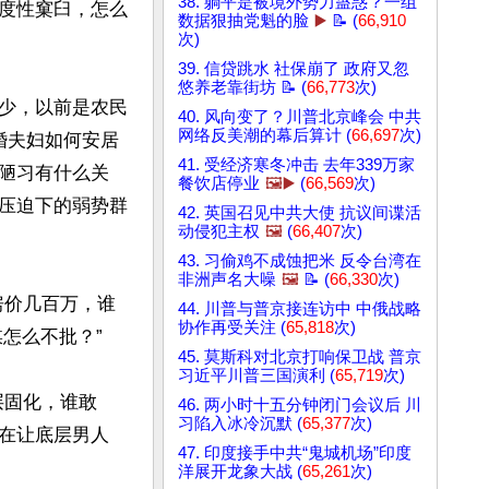
38. 躺平是被境外势力蛊惑？一组
度性窠臼，怎么
数据狠抽党魁的脸
▶️
📝 (
66,910
次)
39. 信贷跳水 社保崩了 政府又忽
悠养老靠街坊 📝 (
66,773
次)
少，以前是农民
40. 风向变了？川普北京峰会 中共
网络反美潮的幕后算计 (
66,697
次)
婚夫妇如何安居
41. 受经济寒冬冲击 去年339万家
陋习有什么关
餐饮店停业
🖼️▶️
(
66,569
次)
压迫下的弱势群
42. 英国召见中共大使 抗议间谍活
动侵犯主权
🖼️
(
66,407
次)
43. 习偷鸡不成蚀把米 反令台湾在
非洲声名大噪
🖼️
📝 (
66,330
次)
房价几百万，谁
44. 川普与普京接连访中 中俄战略
协作再受关注 (
65,818
次)
怎么不批？”

45. 莫斯科对北京打响保卫战 普京
习近平川普三国演利 (
65,719
次)
层固化，谁敢
46. 两小时十五分钟闭门会议后 川
习陷入冰冷沉默 (
65,377
次)
现在让底层男人
47. 印度接手中共“鬼城机场”印度
洋展开龙象大战 (
65,261
次)