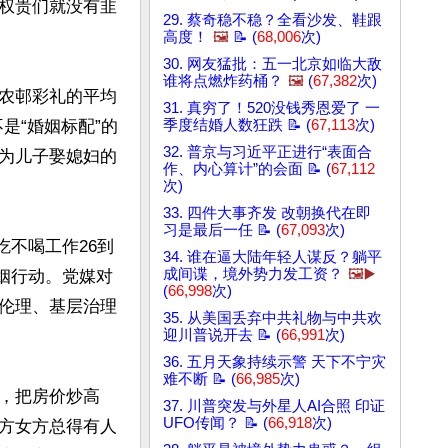
权贵们就没有韭
29. 蔡奇稳不稳？全看沙发、鞋跟
高度！
🖼️
📝 (
68,006
次)
30. 网友猛批：五一北京如临大敌
谁将点燃炸药桶？
🖼️
(
67,382
次)
农邨彩礼的平均
31. 真穷了！520没钱秀恩爱了 一
不是“婚姻标配”的
季度结婚人数狂跌 📝 (
67,113
次)
32. 普京与习近平正进行“表面合
为儿子娶媳妇的
作、内心算计”的会面 📝 (
67,112
次)
33. 四件大事齐发 改朝换代在即
习是最后一任 📝 (
67,093
次)
吃不喝工作26到
34. 谁在逼大陆年轻人谋反？躺平
成间谍，境外势力发工资？
🖼️▶️
婚姻行动。党媒对
(
66,998
次)
伦理、基层治理
35. 从美国丢弃中共礼物与中共欢
迎川普说开去 📝 (
66,991
次)
36. 五月天象持续示警 天下不宁灾
难不断 📝 (
66,985
次)
，把房价炒高
37. 川普突发与外星人AI合照 印证
UFO传闻？ 📝 (
66,918
次)
方女方总得有人