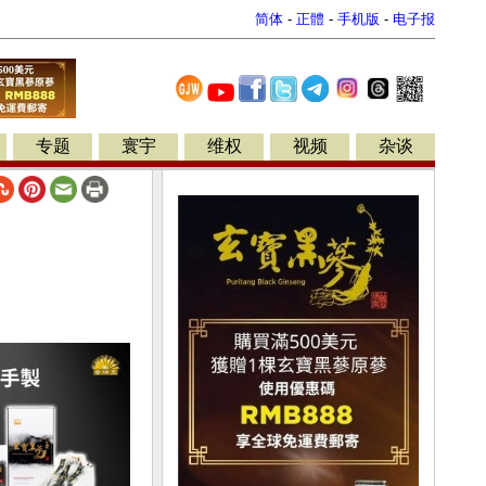
简体
-
正體
-
手机版
-
电子报
专题
寰宇
维权
视频
杂谈