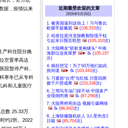
年负增长，官方统
近期最受欢迎的文章
门数据，疫情以来
2026年5月20日
1. 被美国逼到这份上！习与鲁比
欧握手超尴尬
🖼️
(
106,933
次)
2. 幼发拉底河龙脉断裂惊现干枯
引起末日预言联想
🖼️
(
105,310
次)
3. 大陆网友“箭射龙袍猪头” 中南
止产科住院分娩
海那位连发噩梦
🖼️▶️
📝 (
105,197
次)
位空置率高达
4. 疯狂挖宝！为了50万他们如此
产医院暂停产科、
抓间谍
🖼️▶️
📝 (
103,343
次)
科寒冬已从专科
5. 习紧抓“台湾”当红线 川普四两
拨千斤捞成果
🖼️
(
103,338
次)
儿科和儿童医疗
6. 三驾马车油门踩不动 中国多产
业现倒闭潮
🖼️
📝 (
87,298
次)
7. 大陆男猝死街边 视频引爆网络
🖼️
📝 (
86,842
次)
 25.33万
8. 上海惊爆随机砍人 3人受伤含2
时约2所。2022
日籍
🖼️
(
85,704
次)