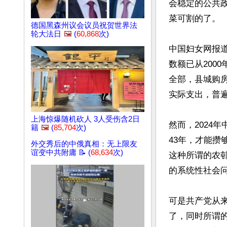
会稳定的公共
菜可割的了。

德国黑森州议会议员祝贺世界法
轮大法日
🖼️
(
60,868
次)
中国妇女网报
数额已从200
全部，县城购
实际支出，普遍在
上海惊爆随机砍人 3人受伤含2日
然而，2024
籍
🖼️
(
85,704
次)
43年，才能攒
外交秀后的中俄真相：无上限友
谊变中共附庸 📝 (
68,634
次)
这种所谓的农
的系统性社会问
可是共产党从
了，同时所谓