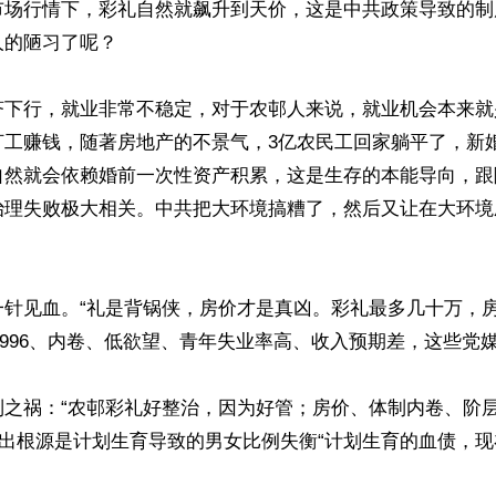
市场行情下，彩礼自然就飙升到天价，这是中共政策导致的制
的陋习了呢？

济下行，就业非常不稳定，对于农邨人来说，就业机会本来就
打工赚钱，随著房地产的不景气，3亿农民工回家躺平了，新
自然就会依赖婚前一次性资产积累，这是生存的本能导向，跟
治理失败极大相关。中共把大环境搞糟了，然后又让在大环境
一针见血。“礼是背锅侠，房价才是真凶。彩礼最多几十万，
“996、内卷、低欲望、青年失业率高、收入预期差，这些党媒
制之祸：“农邨彩礼好整治，因为好管；房价、体制内卷、阶
指出根源是计划生育导致的男女比例失衡“计划生育的血债，