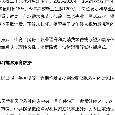
人找工作比找对象难多了。2025-2026年，16-24岁城镇青
动，峰值时超18%。今年高校毕业生超1200万，岗位设定和毕
严重，教育与市场需求脱节，低薪、隐形失业、灵活就业、慢
根本不敢消费、不敢加杠杆。婚育生子被年轻人视为最沉重的杠
对婚姻、生育、购房、职业晋升和高消费等传统欲望大幅降低
确幸糢式，理性选择，消费降级，情绪消费等低欲望糢式。

陋习拖累婚育数据
人民日报、半月谈等于近期均发文批判农邨高额彩礼的遗风陋
共破天荒把天价彩礼纳入中央一号文件治理，此后连续6年，这
作范畴。中共愣是把婚嫁彩礼从家庭私事上升到关系国家治理