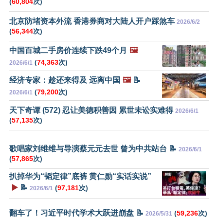
(
60,804
次)
北京防堵资本外流 香港券商对大陆人开户踩煞车
2026/6/2
(
56,344
次)
中国百城二手房价连续下跌49个月
🖼️
(
74,363
次)
2026/6/1
经济专家：趁还来得及 远离中国
🖼️
📝
(
79,200
次)
2026/6/1
天下奇谭 (572) 忍让美德积善因 累世未讼实难得
2026/6/1
(
57,135
次)
歌唱家刘维维与导演蔡元元去世 曾为中共站台 📝
2026/6/1
(
57,865
次)
扒掉华为“韬定律”底裤 黄仁勋“实话实说”
▶️
📝
(
97,181
次)
2026/6/1
翻车了！习近平时代学术大跃进崩盘 📝
(
59,236
次)
2026/5/31