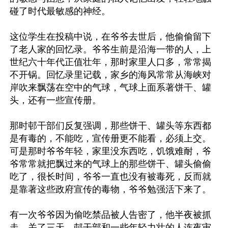
碰了时代最敏感的神经。

这位学生在投稿中说，在爷爷去世后，他偷偷留下
了老人家的回忆录。爷爷生前是沿海一带的人，上
世纪六十年代正值壮年，那时家里人口多，常常揭
不开锅。回忆录里记载，家乡的海风常常从海峡对
岸吹来飘荡在空中的气球，气球上面系著饼干、罐
头，还有一些宣传册。

那时邨干部们反复强调，那些饼干、罐头等东西都
是有毒的，不能吃，宣传册更不能看，必须上交。
可是那时爷爷年轻，家里没东西吃，饥饿难耐，爷
爷常常就把飘过来的气球上的那些饼干、罐头偷偷
吃了，很长时间，爷爷一直也没有被毒死，反而就
是靠著这些政府宣传的毒物，爷爷勉强活下来了。

有一次爷爷因为偷吃禁品被人告密了，他半夜被抓
走，关了三天。邨干部和一些年轻力壮的人连夜审