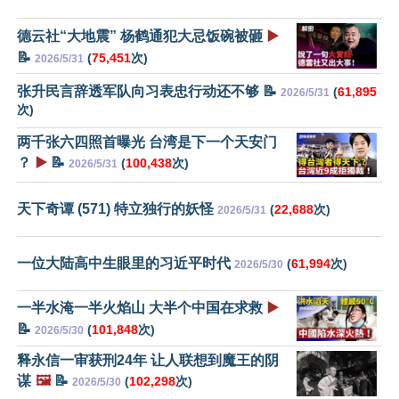
德云社“大地震” 杨鹤通犯大忌饭碗被砸
▶️
📝
(
75,451
次)
2026/5/31
张升民言辞透军队向习表忠行动还不够 📝
(
61,895
2026/5/31
次)
两千张六四照首曝光 台湾是下一个天安门
？
▶️
📝
(
100,438
次)
2026/5/31
天下奇谭 (571) 特立独行的妖怪
(
22,688
次)
2026/5/31
一位大陆高中生眼里的习近平时代
(
61,994
次)
2026/5/30
一半水淹一半火焰山 大半个中国在求救
▶️
📝
(
101,848
次)
2026/5/30
释永信一审获刑24年 让人联想到魔王的阴
谋
🖼️
📝
(
102,298
次)
2026/5/30