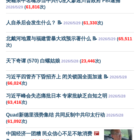
美籍亲中名嘴涉当中共代理人渗透川普政府 FBI逮捕
(
61,816
次)
2026/5/29
人自杀后会发生什么？ 📝
(
61,330
次)
2026/5/29
北戴河地震与福建雷暴大戏预示著什么 📝
(
65,511
2026/5/29
次)
天下奇谭 (570) 白螺姑娘
(
23,446
次)
2026/5/28
习近平四管齐下昏招齐上 闭关锁国全面加速 📝
2026/5/28
(
66,024
次)
习近平峰会失态痛批日本 专家批缺乏自知之明
2026/5/28
(
63,416
次)
Quad新德里强势集结 共同反制中共印太行动
2026/5/28
(
61,092
次)
中国经济一团糟 民众信心不足不敢消费
🖼️