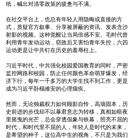
纸，喊出对清零政策的疲惫与不满。

在社交平台上，也总有年轻人用隐晦或直接的方
式，质疑官方叙事、分享被屏蔽的资讯、发表含沙
射影的视频。这种觉醒让当局倍感不安。毛时代曾
利用青年发动运动，窃政后又害怕青年失控，六四
运动更是让中共钉在历史的羞辱柱上。

习近平时代，中共强化校园爱国教育的同时，严密
监控网路和校园，防止任何颜色革命萌芽爆发，经
济下行，每年一千多万的大学生找不到工作，更是
成为习近平卧榻难安的心理痼疾。

然而，无论独裁权力如何顾影自怜，高墙固本，历
史前进的步伐却不以暴君意志为转移，真相如暗夜
里摇曳的光芒，总会穿透假象与铁幕，照亮不屈的
时代，和时代里不屈的人，年轻人是时代的未来，
是希望的种子，这位高中生的视角，不只是为我们