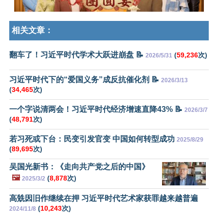
相关文章：
翻车了！习近平时代学术大跃进崩盘 📝
(
59,236
次)
2026/5/31
习近平时代下的“爱国义务”成反抗催化剂 📝
2026/3/13
(
34,465
次)
一个字说清两会！习近平时代经济增速直降43% 📝
2026/3/7
(
48,791
次)
若习死或下台：民变引发官变 中国如何转型成功
2025/8/29
(
89,695
次)
吴国光新书：《走向共产党之后的中国》
🖼️
(
8,878
次)
2025/3/2
高兟因旧作继续在押 习近平时代艺术家获罪越来越普遍
(
10,243
次)
2024/11/8