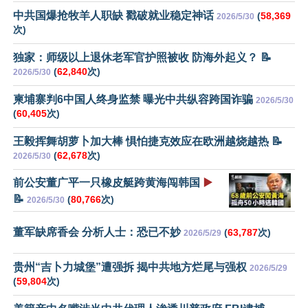
中共国爆抢牧羊人职缺 戳破就业稳定神话
(
58,369
2026/5/30
次)
独家：师级以上退休老军官护照被收 防海外起义？ 📝
(
62,840
次)
2026/5/30
柬埔寨判6中国人终身监禁 曝光中共纵容跨国诈骗
2026/5/30
(
60,405
次)
王毅挥舞胡萝卜加大棒 惧怕捷克效应在欧洲越烧越热 📝
(
62,678
次)
2026/5/30
前公安董广平一只橡皮艇跨黄海闯韩国
▶️
📝
(
80,766
次)
2026/5/30
董军缺席香会 分析人士：恐已不妙
(
63,787
次)
2026/5/29
贵州“吉卜力城堡”遭强拆 揭中共地方烂尾与强权
2026/5/29
(
59,804
次)