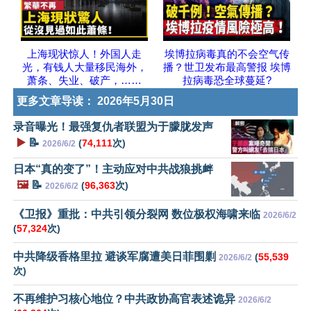
上海现状惊人！外国人走
埃博拉病毒真的不会空气传
光，有钱人大量移民海外，
播？世卫发布最高警报 埃博
萧条、失业、破产，……
拉病毒恐全球蔓延?
更多文章导读：
2026年5月30日
录音曝光！最强复仇者联盟为于朦胧发声
▶️
📝
(
74,111
次)
2026/6/2
日本“真的变了”！主动应对中共战狼挑衅
🖼️
📝
(
96,363
次)
2026/6/2
《卫报》重批：中共引领分裂网 数位极权海啸来临
2026/6/2
(
57,324
次)
中共降级香格里拉 避谈军腐遭美日菲围剿
(
55,539
2026/6/2
次)
不再维护习核心地位？中共政协高官表述诡异
2026/6/2