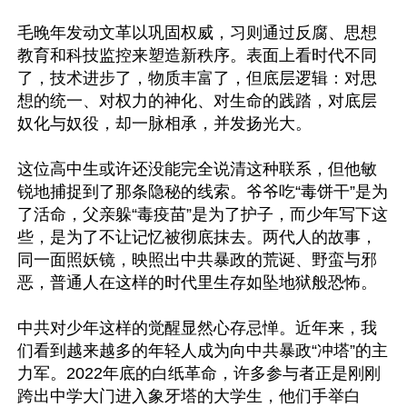
毛晚年发动文革以巩固权威，习则通过反腐、思想
教育和科技监控来塑造新秩序。表面上看时代不同
了，技术进步了，物质丰富了，但底层逻辑：对思
想的统一、对权力的神化、对生命的践踏，对底层
奴化与奴役，却一脉相承，并发扬光大。

这位高中生或许还没能完全说清这种联系，但他敏
锐地捕捉到了那条隐秘的线索。爷爷吃“毒饼干”是为
了活命，父亲躲“毒疫苗”是为了护子，而少年写下这
些，是为了不让记忆被彻底抹去。两代人的故事，
同一面照妖镜，映照出中共暴政的荒诞、野蛮与邪
恶，普通人在这样的时代里生存如坠地狱般恐怖。

中共对少年这样的觉醒显然心存忌惮。近年来，我
们看到越来越多的年轻人成为向中共暴政“冲塔”的主
力军。2022年底的白纸革命，许多参与者正是刚刚
跨出中学大门进入象牙塔的大学生，他们手举白