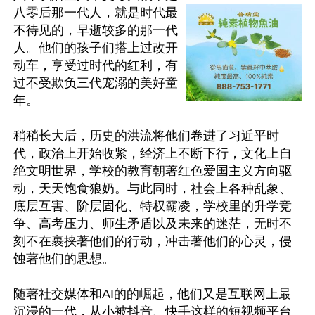
八零后那一代人，就是时代最
不待见的，早逝较多的那一代
人。他们的孩子们搭上过改开
动车，享受过时代的红利，有
过不受欺负三代宠溺的美好童
年。

稍稍长大后，历史的洪流将他们卷进了习近平时
代，政治上开始收紧，经济上不断下行，文化上自
绝文明世界，学校的教育朝著红色爱国主义方向驱
动，天天饱食狼奶。与此同时，社会上各种乱象、
底层互害、阶层固化、特权霸凌，学校里的升学竞
争、高考压力、师生矛盾以及未来的迷茫，无时不
刻不在裹挟著他们的行动，冲击著他们的心灵，侵
蚀著他们的思想。

随著社交媒体和AI的的崛起，他们又是互联网上最
沉浸的一代，从小被抖音、快手这样的短视频平台