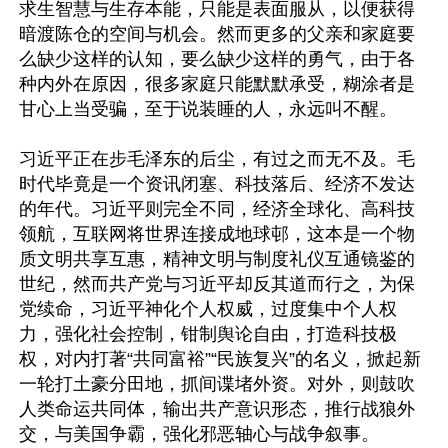
求生智慧与生存本能，只能是表面服从，以便获得
暗渡陈仓的空间与机会。然而更多的父亲和家庭要
么缺少这样的认知，要么缺少这样的勇气，由于各
种内外在原因，很多家庭只能默默承受，糊涂者是
甘心上当受骗，至于说装睡的人，永远叫不醒。

习近平正在步毛泽东的后尘，有过之而无不及。毛
时代毕竟是一个资讯闭塞、科技落后、经济不发达
的年代。习近平则完全不同，经济全球化、高科技
领航，互联网将世界连接成地球邨，这本是一个物
质文明共享互惠，精神文明与制度礼仪互通镜鉴的
世纪，然而共产党与习近平却反其道而行之，为保
党续命，习近平神化个人权威，过度集中个人权
力，强化社会控制，钳制舆论自由，打造科技极
权，对内打著“共同富裕”“民族复兴”的名义，掀起新
一轮打土豪分田地，抓间谍堵外资。对外，则鼓吹
人类命运共同体，输出共产意识形态，推行战狼外
交，与美国争霸，强化邪恶轴心与战争叙事。
