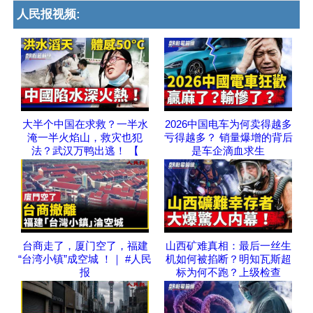
人民报视频:
大半个中国在求救？一半水
2026中国电车为何卖得越多
淹一半火焰山，救灾也犯
亏得越多？ 销量爆增的背后
法？武汉万鸭出逃！ 【
是车企滴血求生
台商走了，厦门空了，福建
山西矿难真相：最后一丝生
“台湾小镇”成空城 ！｜ #人民
机如何被掐断？明知瓦斯超
报
标为何不跑？上级检查