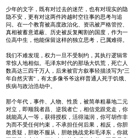
少年的文字，既有对过去的迷茫，也有对现实的隐
隐不安，更有对这两件跨越时空往事的思考与追
问。在一个教育被高度政治化、资讯被严格管控、
真相被蓄意遮蔽、历史被反复阉割的国度，作为一
位高中生，他能保留这样的独立思考，已属难得。

我们不难发现，权力一旦不受制约，其执行逻辑常
常惊人地相似。毛泽东时代的那场大饥荒，死亡人
数高达三四千万人，后来被官方叙事轻描淡写为“三
年自然灾害”，有太多像爷爷这样普通人死于饥饿、
疾病与政治浩劫中。

那个年代，事件、人物、性质，被简单粗暴地二元
对立，即顺我者昌、逆我者亡，相信党跟党走，你
就能高人一等，获得授权，活得滋润，你可胡作非
为而不受任何约束，不承担任何后果，相反，你胆
敢质疑，胆敢不服从，胆敢挑战党和毛泽东，你就